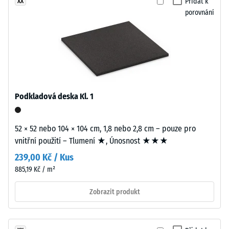
varianty
Přidat k
XX
stupnice
využívají
porovnání
2 =
pigmentované
Tepelná
pojivo.
vodivost
cca 0,12
W/(m·K)
Instalace
–
Pevnost
Zpracování
Podkladová deska Kl. 1
v
–
tlaku
Montáž
52 × 52 nebo 104 × 104 cm, 1,8 nebo 2,8 cm – pouze pro
-
vnitřní použití – Tlumení ★, Únosnost ★★★
Desky
Hodnota
239,00 Kč / Kus
vycházejí
škály
885,19 Kč / m²
z
5
větších
Zobrazit produkt
formátů
=
a
cca
jsou