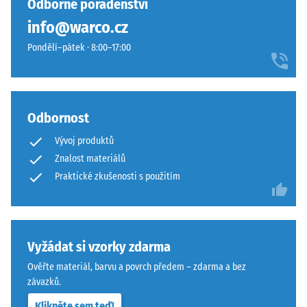
Odborné poradenství
s
info@warco.cz
plochou
100
Pondělí–pátek · 8:00–17:00
mm²
(odpovídá
1
cm²)
Odbornost
je
Vývoj produktů
přitlačeno
Znalost materiálů
na
vzorek
Praktické zkušenosti s použitím
materiálu
silou
1000
N
Vyžádat si vzorky zdarma
(přibližně
Ověřte materiál, barvu a povrch předem – zdarma a bez
105
závazků.
kg).
Klikněte sem teď!