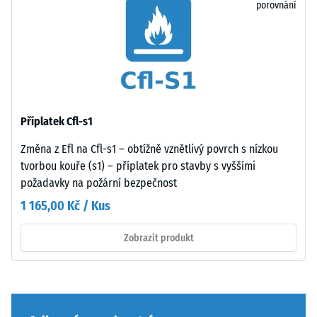
porovnání
nebo
třeba
podstavců
jej
různých
zajistit
zařízení.
stavebními
Pevnost
opatřeními.
v
Pokládka
tlaku
se
Příplatek Cfl-s1
se
provádí
stanovuje
na
Změna z Efl na Cfl-s1 – obtížně vznětlivý povrch s nízkou
podle
trvale
tvorbou kouře (s1) – příplatek pro stavby s vyššími
zkušební
únosný
požadavky na požární bezpečnost
metody
podklad.
1 165,00 Kč / Kus
uvedené
Viz
v
návod
Zobrazit produkt
normě
k
BS
montáži.
7188:1998.
Zkušební
těleso