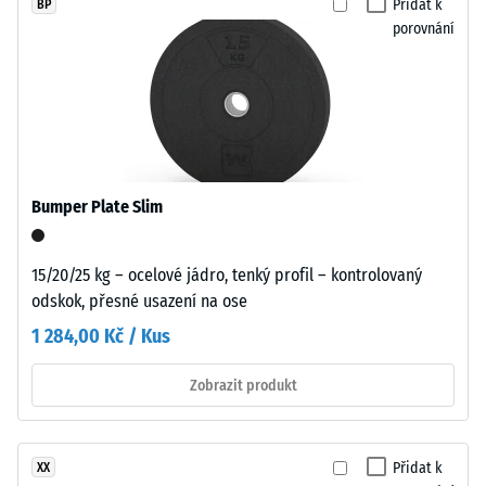
Přidat k
BP
propojení.
porovnání
Povrch
Pevnost
vypadá
v
homogenní
tlaku
a
materiálu
jednotný
popisuje
bez
jeho
optického
Bumper Plate Slim
odolnost
rozčlánění.
vůči
Spojení
lokálnímu
15/20/25 kg – ocelové jádro, tenký profil – kontrolovaný
bez
zatížení.
odskok, přesné usazení na ose
speciálního
Udává,
nářadí
1 284,00 Kč / Kus
do
nebo
jaké
lepidla
Zobrazit produkt
míry
zajišťuje
se
jednoduchou
materiál
pokládku
Přidat k
XX
deformuje
a