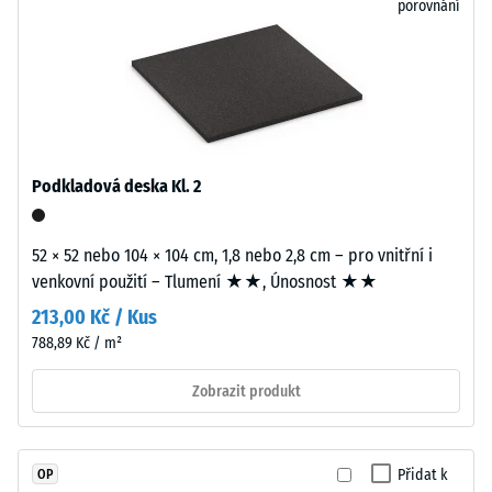
porovnání
při
snadné
působení
demontáž
definované
při
síly.
nutnosti
Malá
výměny
hloubka
jednotlivých
vtisku
desek.
Podkladová deska Kl. 2
svědčí
o
Struktura
52 × 52 nebo 104 × 104 cm, 1,8 nebo 2,8 cm – pro vnitřní i
vysoké
spodní
venkovní použití – Tlumení ★★, Únosnost ★★
pevnosti
strany
v
213,00 Kč / Kus
tlaku,
788,89 Kč / m²
zatímco
Spodní
větší
Zobrazit produkt
strana
hloubka
je
znamená
rovná
nižší
bez
Přidat k
OP