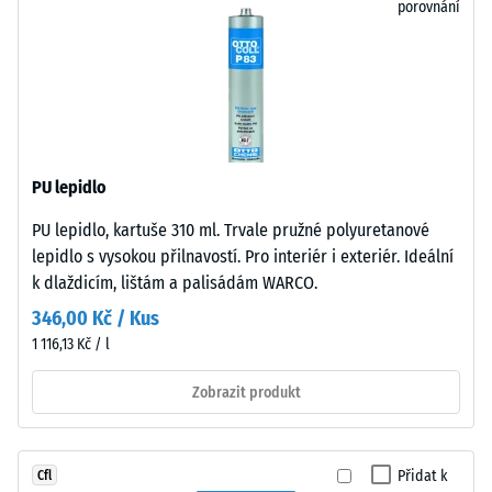
odolnost
vtlačené
porovnání
vůči
struktury.
bodovému
Výrobek
zatížení.
spočívá
Taková
celoplošně
zatížení
na
mohou
podkladu.
vznikat
PU lepidlo
Toto
například
provedení
PU lepidlo, kartuše 310 ml. Trvale pružné polyuretanové
vlivem
nemá
lepidlo s vysokou přilnavostí. Pro interiér i exteriér. Ideální
bot
integrovanou
k dlaždicím, lištám a palisádám WARCO.
s
drenáž
346,00 Kč / Kus
vysokými
–
podpatky,
1 116,13 Kč / l
pokud
nohou
je
Zobrazit produkt
nábytku,
odvod
květináčů
vody
na
nutný,
kolečkách
Přidat k
Cfl
je