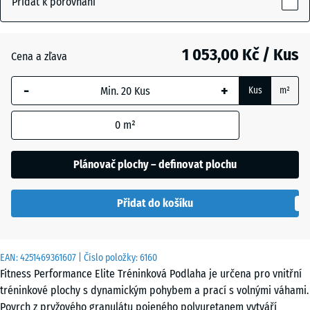
Přidat k porovnání
15
mm
Antracit
- 220,00 Kč
1 053,00 Kč / Kus
Cena a zľava
Vybraný
rozměr s
-
+
Kus
m²
modrým
Kapradinová
ohraničením
zelená
0
m²
se používá
pro výpočet
potřeby
Plánovač plochy – definovat plochu
Lehce
(pokud není
modře
- 52,00 Kč
v údajích o
posypaná
Přidat do košíku
produktu
uvedeno
jinak).
Lehce
EAN:
4251469361607
| Číslo položky:
6160
červeně
- 52,00 Kč
100
Fitness Performance Elite Tréninková Podlaha je určena pro vnitřní
posypaná
x
tréninkové plochy s dynamickým pohybem a prací s volnými váhami.
100
Povrch z pryžového granulátu pojeného polyuretanem vytváří