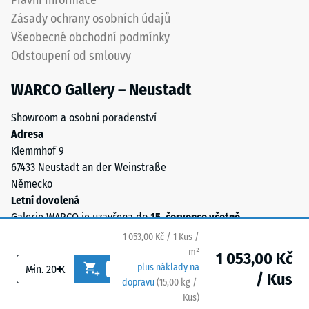
Právní informace
se
Zásady ochrany osobních údajů
určila
Všeobecné obchodní podmínky
trvalá
Odstoupení od smlouvy
deformace.
Kromě
WARCO Gallery – Neustadt
toho
se
Showroom a osobní poradenství
kontroluje,
Adresa
zda
Klemmhof 9
materiál
67433 Neustadt an der Weinstraße
v
Německo
okolí
Letní dovolená
zatěžovaného
Galerie WARCO je uzavřena do
15. července včetně
.
bodu
1 053,00 Kč / 1 Kus /
zůstává
m²
neporušený
1 053,00 Kč
-
+
plus náklady na
–
/ Kus
dopravu
(
15,00
kg
/
bez
Kus)
Bezpečné podlahy.
trhlin,