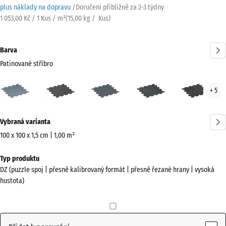
plus náklady na dopravu
/
Doručení přibližně za
2-3 týdny
1 053,00 Kč / 1 Kus / m²
(
15,00
kg
/ Kus)
Barva
Patinované stříbro
Patinované
Antracit
Kapradinová
Lehce
Lehc
+ 5
stříbro
zelená
modře
červ
(active)
posypaná
pos
Více
Vybraná varianta
informací
o
100 x 100 x 1,5 cm | 1,00 m²
barvách?
Rozměry
Typ produktu
pro
Zobrazit
DZ (puzzle spoj | přesně kalibrovaný formát | přesně řezané hrany | vysoká
dopravu
paletu
hustota)
1060
barev
x
Patinované
1060
(active)
stříbro
x