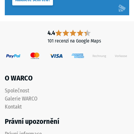
Výsledná
hloubka
vtisku
se
měří
4.4
ihned
101 recenzí na Google Maps
po
aplikaci
zatížení
a
poté
O WARCO
v
pravidelných
Společnost
intervalech
Galerie WARCO
po
Kontakt
dobu
24
Právní upozornění
hodin,
aby