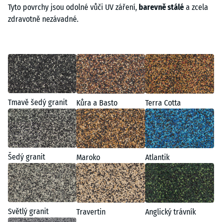
Tyto povrchy jsou odolné vůči UV záření,
barevně stálé
a zcela
zdravotně nezávadné.
Tmavě šedý granit
Kůra a Basto
Terra Cotta
Šedý granit
Maroko
Atlantik
Světlý granit
Travertin
Anglický trávník