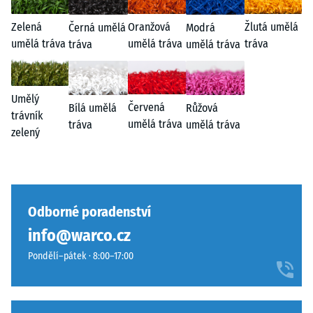
Oranžová
Zelená
Žlutá umělá
Modrá
Černá umělá
umělá tráva
umělá tráva
tráva
umělá tráva
tráva
Umělý
Červená
Růžová
Bílá umělá
trávník
umělá tráva
umělá tráva
tráva
zelený
Odborné poradenství
info@warco.cz
Pondělí–pátek · 8:00–17:00