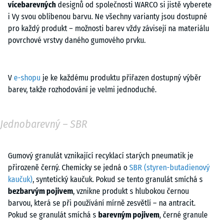
vícebarevných
designů od společnosti WARCO si jistě vyberete
i Vy svou oblíbenou barvu. Ne všechny varianty jsou dostupné
pro každý produkt – možnosti barev vždy závisejí na materiálu
povrchové vrstvy daného gumového prvku.
V
e-shopu
je ke každému produktu přiřazen dostupný výběr
barev, takže rozhodování je velmi jednoduché.
Jednobarevný – SBR
Gumový granulát vznikající recyklací starých pneumatik je
přirozeně černý. Chemicky se jedná o
SBR (styren-butadienový
kaučuk)
, syntetický kaučuk. Pokud se tento granulát smíchá s
bezbarvým pojivem
, vznikne produkt s hlubokou černou
barvou, která se při používání mírně zesvětlí – na antracit.
Pokud se granulát smíchá s
barevným pojivem
, černé granule