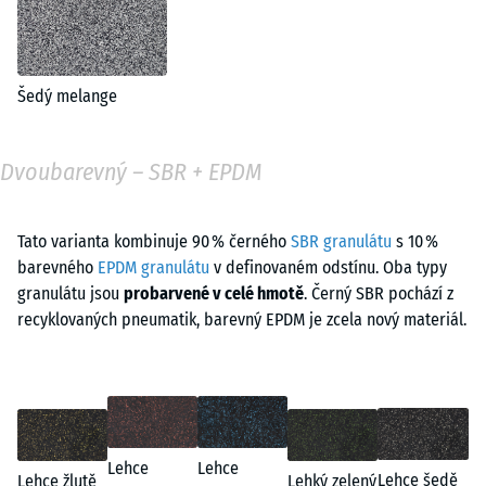
Šedý melange
Dvoubarevný – SBR + EPDM
Tato varianta kombinuje 90 % černého
SBR granulátu
s 10 %
barevného
EPDM granulátu
v definovaném odstínu. Oba typy
granulátu jsou
probarvené v celé hmotě
. Černý SBR pochází z
recyklovaných pneumatik, barevný EPDM je zcela nový materiál.
Lehce
Lehce
Lehce šedě
Lehce žlutě
Lehký zelený