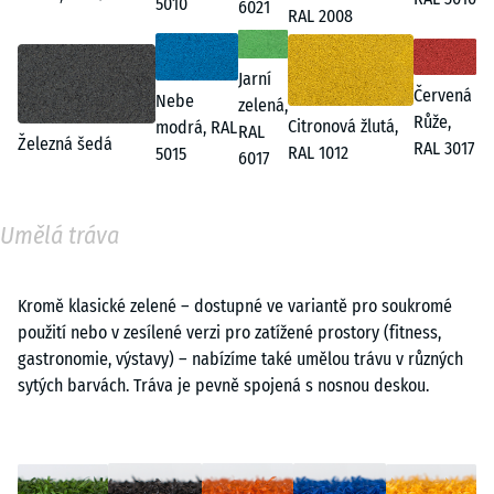
5010
6021
RAL 2008
Jarní
Červená
Nebe
zelená,
Růže,
Citronová žlutá,
modrá, RAL
RAL
Železná šedá
RAL 3017
RAL 1012
5015
6017
Umělá tráva
Kromě klasické zelené – dostupné ve variantě pro soukromé
použití nebo v zesílené verzi pro zatížené prostory (fitness,
gastronomie, výstavy) – nabízíme také umělou trávu v různých
sytých barvách. Tráva je pevně spojená s nosnou deskou.