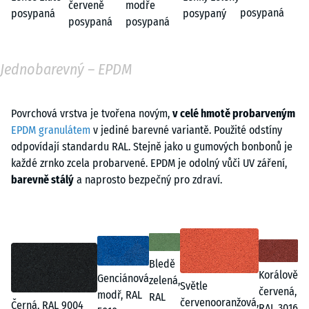
červeně
modře
posypaná
posypaná
posypaný
posypaná
posypaná
Jednobarevný – EPDM
Povrchová vrstva je tvořena novým,
v celé hmotě probarveným
EPDM granulátem
v jediné barevné variantě. Použité odstíny
odpovídají standardu RAL. Stejně jako u gumových bonbonů je
každé zrnko zcela probarvené. EPDM je odolný vůči UV záření,
barevně stálý
a naprosto bezpečný pro zdraví.
Bledě
Korálově
Genciánová
zelená,
Světle
červená,
modř, RAL
RAL
červenooranžová,
Černá, RAL 9004
RAL 3016