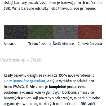
získají barevný povlak. Výsledkem je barevný povrch na černém
SBR. Mírné barevné odchylky nebo tmavnutí jsou přirozené.
Antracit
Šedá břidlice
Trávově zelená
Cihlově červená
Vícebarevný – EPDM
Každý barevný design se skládá ze 100 % nově vyrobeného
EPDM gumového granulátu
, který je vyráběn speciálně pro
firmu WARCO. Každé zrnko je
kompletně probarveno
–
podobně jako malé kousky gumových bonbonů. Směsí více
barevných zrn vznikají povrchy s přirozeným, minerálním nebo
organickým vzhledem, na kterých není nečistota příliš vidět.