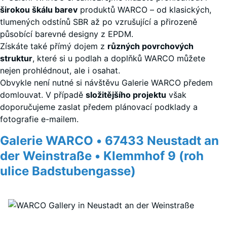
širokou škálu barev
produktů WARCO – od klasických,
tlumených odstínů SBR až po vzrušující a přirozeně
působící barevné designy z EPDM.
Získáte také přímý dojem z
různých povrchových
struktur
, které si u podlah a doplňků WARCO můžete
nejen prohlédnout, ale i osahat.
Obvykle není nutné si návštěvu Galerie WARCO předem
domlouvat. V případě
složitějšího projektu
však
doporučujeme zaslat předem plánovací podklady a
fotografie e-mailem.
Galerie WARCO • 67433 Neustadt an
der Weinstraße • Klemmhof 9 (roh
ulice Badstubengasse)