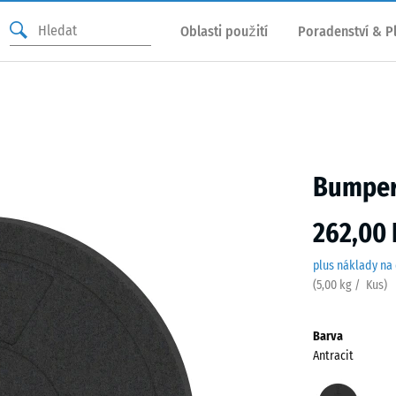
Oblasti použití
Poradenství & P
Bumper 
262,00 
plus náklady na
(
5,00
kg
/ Kus)
Barva
Antracit
Antra