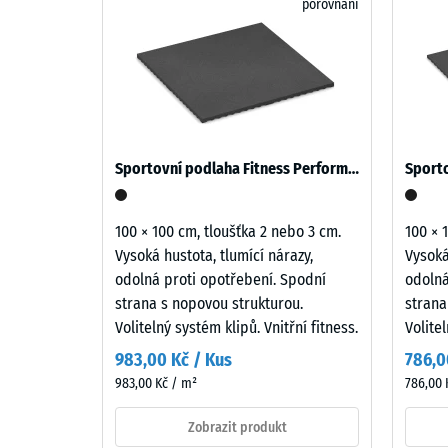
porovnání
klidně
Pevno
a
v
nadčasově.
Hluboký
tlaku
tmavošedý
-
odstín
Hodn
se
Sportovní podlaha Fitness Performance Impact
přirozeně
škály
hodí
5
k
100 × 100 cm, tloušťka 2 nebo 3 cm.
100 × 
=
moderním
Vysoká hustota, tlumící nárazy,
Vysoká
venkovním
cca
odolná proti opotřebení. Spodní
odolná
plochám
strana s nopovou strukturou.
strana
0
i
Volitelný systém klipů. Vnitřní fitness.
Volitel
mm
technicky
983,00 Kč / Kus
786,0
laděnému
zbytk
983,00 Kč / m²
786,00 
prostředí.
vtisku
Zobrazit produkt
po