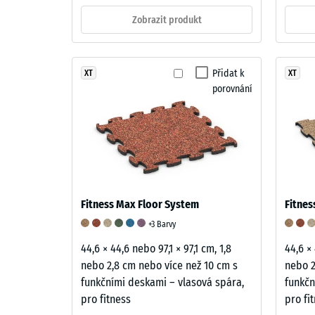
popisuje
Tyres)
Zobrazit produkt
jeho
vytváří
odolnost
typický
vůči
tmavý
Přidat k
lokálním
XT
XT
vzhled
porovnání
zatížení.
povrchu.
Udává,
Materiál
do
tvoří
jaké
směs
míry
přírodního
se
kaučuku
materiál
(NR)
Fitness Max Floor System
Fitnes
deformu
a
+3 Barvy
při
styren-
působen
44,6 × 44,6 nebo 97,1 × 97,1 cm, 1,8
44,6 × 
butadienového
definov
nebo 2,8 cm nebo více než 10 cm s
nebo 2
kaučuku
síly.
funkčními deskami – vlasová spára,
funkčn
(SBR),
Malá
pro fitness
pro fi
spojená
hloubka