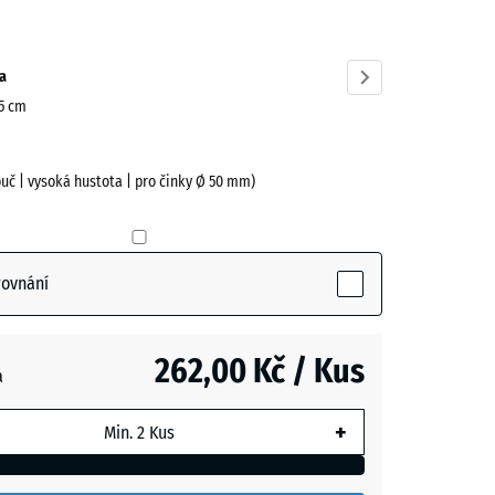
ve)
a
15 cm
uč | vysoká hustota | pro činky Ø 50 mm)
rovnání
262,00 Kč / Kus
a
+
m