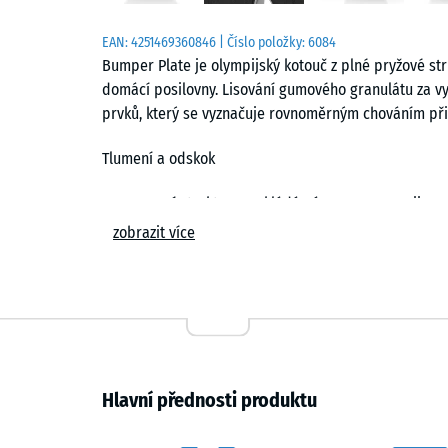
EAN:
4251469360846
| Číslo položky:
6084
Bumper Plate je olympijský kotouč z plné pryžové struk
domácí posilovny. Lisování gumového granulátu za vy
prvků, který se vyznačuje rovnoměrným chováním při 
Tlumení a odskok
Homogenní struktura rozkládá nárazovou energii v c
platformu dochází k omezení odskoku a stabilnější
zobrazit více
zůstává kontrolovaný. Při vyšší intenzitě tréninku se o
lehčích sériích je odezva měkčí a dobře čitelná. Ome
stanovišť.
Plná gumová konstrukce
Kotouč je vyroben bez kovové vložky, což eliminuje roz
Hlavní přednosti produktu
přispívá k rovnoměrnému zatížení při zvedání i odklád
náraz. Konstrukce odolává opakovanému kontaktu s p