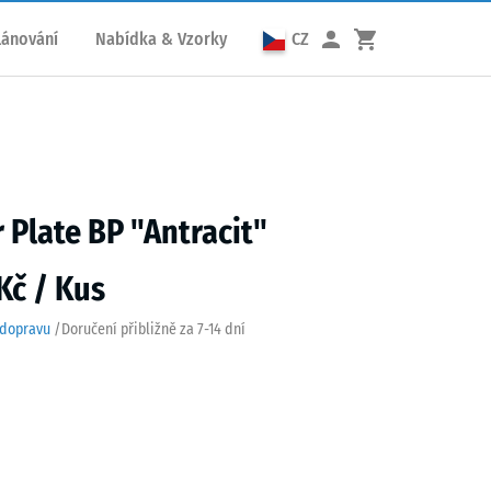
lánování
Nabídka & Vzorky
CZ
Plate BP "Antracit"
Kč / Kus
 dopravu
/
Doručení přibližně za
7-14 dní
cit