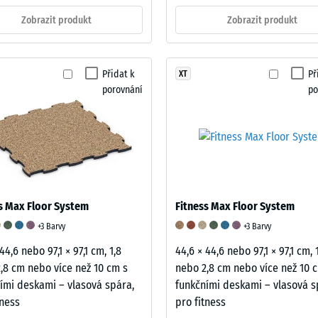
Zobrazit produkt
Zobrazit produkt
u
Přidat k
Př
XT
porovnání
po
s Max Floor System
Fitness Max Floor System
je
+3 Barvy
+3 Barvy
í
44,6 nebo 97,1 × 97,1 cm, 1,8
44,6 × 44,6 nebo 97,1 × 97,1 cm, 
ané
,8 cm nebo více než 10 cm s
nebo 2,8 cm nebo více než 10 
ími deskami – vlasová spára,
funkčními deskami – vlasová s
tness
pro fitness