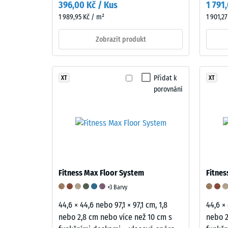
polyuretanovým
396,00 Kč / Kus
1 791
vtisku
pojivem.
1 989,95 Kč / m²
1 901,2
svědčí
U
o
černých
Zobrazit produkt
vysoké
a
pevnosti
antracitových
v
variant
Přidat k
XT
XT
tlaku,
se
porovnání
zatímco
používá
větší
transparentní
hloubka
pojivo,
znamen
barevné
nižší
varianty
odolnost
obsahují
vůči
Fitness Max Floor System
Fitnes
pigmentované
bodové
pojivo,
+3 Barvy
zatížení.
které
Taková
44,6 × 44,6 nebo 97,1 × 97,1 cm, 1,8
44,6 × 
jemně
zatížení
nebo 2,8 cm nebo více než 10 cm s
nebo 2
zvýrazňuje