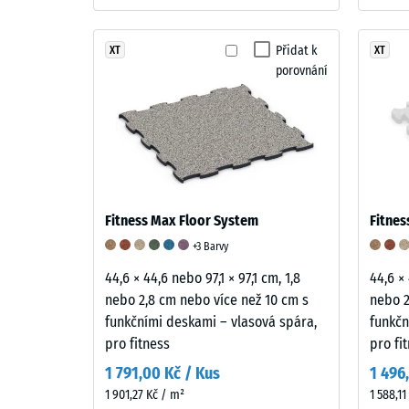
Materiál
24
–
hodin
Složení
Přidat k
XT
XT
a
porovnání
odleh
struktura
(BS
7188)
Jemný
černý
gumový
Fitness Max Floor System
Fitnes
5 / 5
granulát
+3 Barvy
z
recyklovaných
44,6 × 44,6 nebo 97,1 × 97,1 cm, 1,8
44,6 × 
pneumatik
nebo 2,8 cm nebo více než 10 cm s
nebo 2
(ELT
funkčními deskami – vlasová spára,
funkčn
Pevnost
–
pro fitness
pro fi
v
End
1 791,00 Kč / Kus
1 496
tlaku
of
1 901,27 Kč / m²
materiál
1 588,11
Life