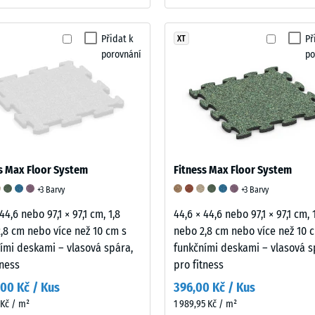
ách
Přidat k
Př
XT
porovnání
po
čení
s Max Floor System
Fitness Max Floor System
+3 Barvy
+3 Barvy
44,6 nebo 97,1 × 97,1 cm, 1,8
44,6 × 44,6 nebo 97,1 × 97,1 cm, 
,8 cm nebo více než 10 cm s
nebo 2,8 cm nebo více než 10 
ími deskami – vlasová spára,
funkčními deskami – vlasová s
tness
pro fitness
,00 Kč / Kus
396,00 Kč / Kus
u
 Kč / m²
1 989,95 Kč / m²