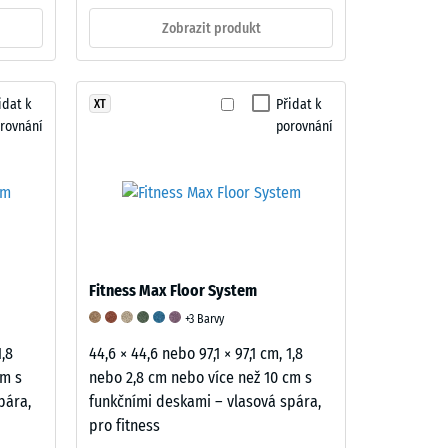
Zobrazit produkt
idat k
Přidat k
XT
rovnání
porovnání
Fitness Max Floor System
+3 Barvy
1,8
44,6 × 44,6 nebo 97,1 × 97,1 cm, 1,8
cm s
nebo 2,8 cm nebo více než 10 cm s
pára,
funkčními deskami – vlasová spára,
pro fitness