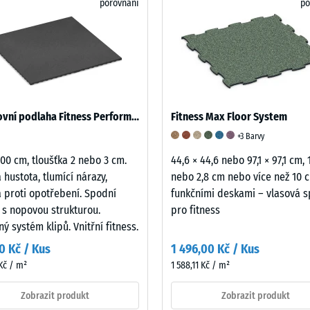
kg |
porovnání
po
pro
st
ø
porovnání.
45,4
+ 7
x
11,38
cm
ota
Sportovní podlaha Fitness Performance Impact
Fitness Max Floor System
+3 Barvy
100 cm, tloušťka 2 nebo 3 cm.
44,6 × 44,6 nebo 97,1 × 97,1 cm, 
 hustota, tlumící nárazy,
nebo 2,8 cm nebo více než 10 
 proti opotřebení. Spodní
funkčními deskami – vlasová s
 s nopovou strukturou.
pro fitness
ný systém klipů. Vnitřní fitness.
0 Kč / Kus
1 496,00 Kč / Kus
ového
Kč / m²
1 588,11 Kč / m²
Zobrazit produkt
Zobrazit produkt