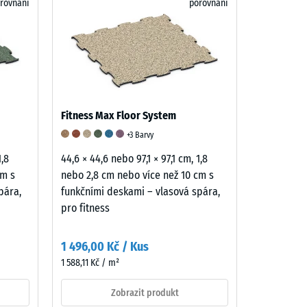
rovnání
porovnání
86,00 Kč
Fitness Max Floor System
+3 Barvy
1,8
44,6 × 44,6 nebo 97,1 × 97,1 cm, 1,8
cm s
nebo 2,8 cm nebo více než 10 cm s
pára,
funkčními deskami – vlasová spára,
pro fitness
1 496,00 Kč / Kus
1 588,11 Kč / m²
Zobrazit produkt