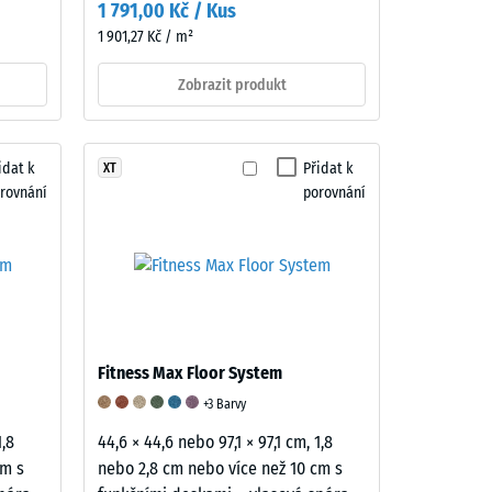
1 791,00 Kč / Kus
1 901,27 Kč / m²
Zobrazit produkt
idat k
Přidat k
XT
rovnání
porovnání
Fitness Max Floor System
+3 Barvy
1,8
44,6 × 44,6 nebo 97,1 × 97,1 cm, 1,8
cm s
nebo 2,8 cm nebo více než 10 cm s