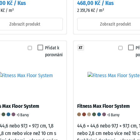
,00 Kč / Kus
468,00 Kč / Kus
7 Kč / m²
2 351,76 Kč / m²
Zobrazit produkt
Zobrazit produkt
Přidat k
Př
XT
porovnání
po
á
s Max Floor System
Fitness Max Floor System
mu
+3 Barvy
+3 Barvy
44,6 nebo 97,1 × 97,1 cm, 1,8
44,6 × 44,6 nebo 97,1 × 97,1 cm, 
,8 cm nebo více než 10 cm s
nebo 2,8 cm nebo více než 10 