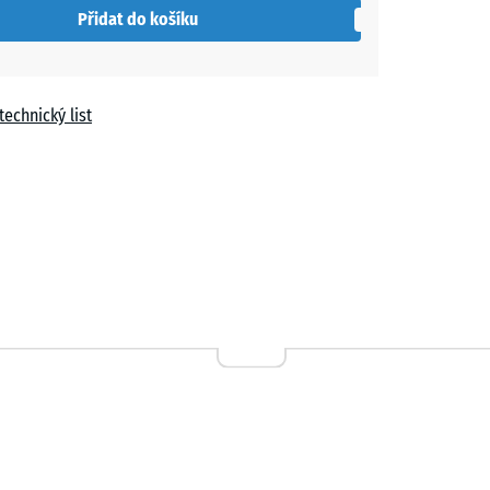
Přidat do košíku
t
í
technický list