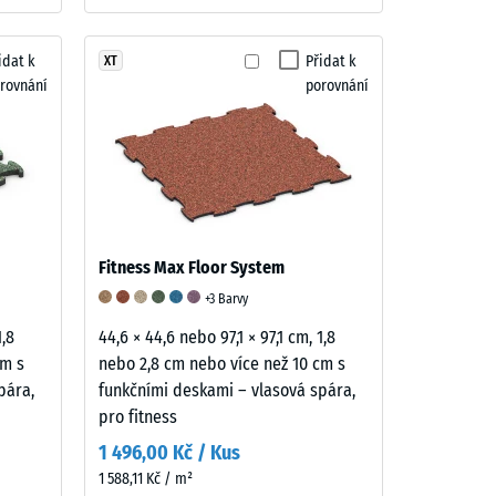
idat k
Přidat k
XT
rovnání
porovnání
Fitness Max Floor System
+3 Barvy
1,8
44,6 × 44,6 nebo 97,1 × 97,1 cm, 1,8
cm s
nebo 2,8 cm nebo více než 10 cm s
pára,
funkčními deskami – vlasová spára,
pro fitness
1 496,00 Kč / Kus
1 588,11 Kč / m²