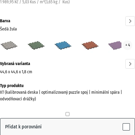
1 989,95 Kč / 5,03 Kus / m²
(
3,65
kg
/ Kus)
Barva
Šedá žula
Šedá
Anglický
Atlantik
Etna
Leva
+ 4
žula
trávník
(active)
Více
Vybraná varianta
informací
o
44,6 x 44,6 x 1,8 cm
barvách?
Rozměry
Typ produktu
pro
Zobrazit
XT (kalibrovaná deska | optimalizovaný puzzle spoj | minimální spára |
dopravu
paletu
odvodňovací drážky)
485
barev
x
Šedá
485
(active)
žula
x
Přidat k porovnání
18