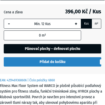
mm
Anglický
396,00 Kč / Kus
Cena a zľava
Vybraný
trávník
rozměr s
-
+
Kus
m²
modrým
ohraničením
Atlantik
0
m²
se používá
pro výpočet
potřeby
Plánovač plochy – definovat plochu
Etna
(pokud není
v údajích o
Přidat do košíku
produktu
Levandule
uvedeno
jinak).
EAN:
4251469368606
| Číslo položky:
6860
44,6
Fitness Max Floor System od WARCO je plošně působící podlahový
x
Ratan
systém pro fitness studia, funkční tréninkové zóny, HYROX plochy a
44,6
klubová sportoviště. Povrch je navržen pro intenzivní provoz a
x
zároveň tlumí nárazy tak, aby ulevoval pohybovému aparátu při