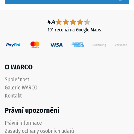
nižší
Orientace
odolnost
desek
vůči
musí
4.4
bodovému
být
101 recenzí na Google Maps
zatížení.
zřetelně
Taková
vyznačena
zatížení
a
mohou
přesně
vznikat
dodržena
O WARCO
například
při
vlivem
pokládce
Společnost
bot
pro
Galerie WARCO
s
zajištění
Kontakt
vysokými
správné
podpatky,
funkce
Právní upozornění
nohou
systému.
nábytku,
Právní informace
květináčů
Zásady ochrany osobních údajů
Struktura
na