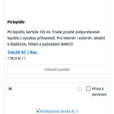
–
jemnozrnný
Hodnota
černý
stupnice
gumový
2 =
PU lepidlo
granulát
Tepelná
z
vodivost
PU lepidlo, kartuše 310 ml. Trvale pružné polyuretanové
recyklovaných
cca 0,12
lepidlo s vysokou přilnavostí. Pro interiér i exteriér. Ideální
pneumatik
W/(m·K)
k dlaždicím, lištám a palisádám WARCO.
(ELT),
Pevnost
346,00 Kč / Kus
spojený
v
1 116,13 Kč / l
polyuretanovým
pojivem.
tlaku
Zobrazit produkt
ELT
-
znamená
Hodnota
„End
Přidat k
XX
of
škály
porovnání
Life
4
Tyres“.
=
Nosná
vrstva