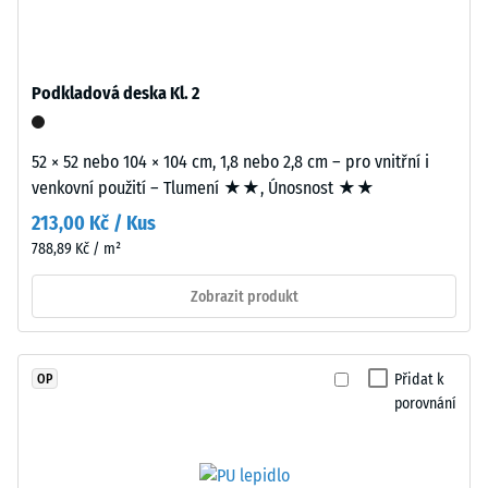
7188)
průbarveno
v
Propustnost
hmotě
vody (EN
a
12616) –
Podkladová deska Kl. 2
spojeného
Hodnocení
2 =
polyuretanovým
Infiltrace až
52 × 52 nebo 104 × 104 cm, 1,8 nebo 2,8 cm – pro vnitřní i
pojivem
10 mm/h
venkovní použití – Tlumení ★★, Únosnost ★★
stabilizovaným
(10 l/h/m²)
proti
213,00 Kč / Kus
UV
Protiskluznost
788,89 Kč / m²
záření.
(EN 16165) –
Povrch
Hodnota
Zobrazit produkt
stupnice 3 =
nášlapné
střední
vrstvy
akceptační
je
Přidat k
OP
úhel cca 15°,
uzavřený.
porovnání
skupina R10
Nosnou
vrstvu
Tepelná
tvoří
izolace