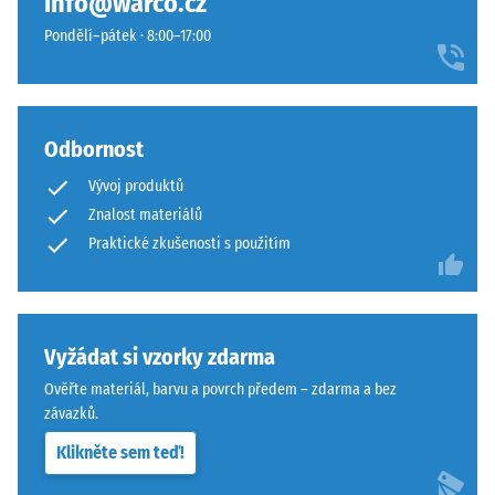
info@warco.cz
materiál
zajišťují
deformuje
Pondělí–pátek · 8:00–17:00
vlasovou
při
spáru
působení
s
definované
přísnějšími
síly.
Odbornost
tolerancemi.
Malá
Desky
Vývoj produktů
hloubka
lze
Znalost materiálů
vtisku
stabilizovat
svědčí
Praktické zkušenosti s použitím
svorkami
o
ze
vysoké
spodní
pevnosti
strany,
v
Vyžádat si vzorky zdarma
čímž
tlaku,
zůstávají
Ověřte materiál, barvu a povrch předem – zdarma a bez
zatímco
spojovací
závazků.
větší
prvky
Klikněte sem teď!
hloubka
zcela
znamená
neviditelné.