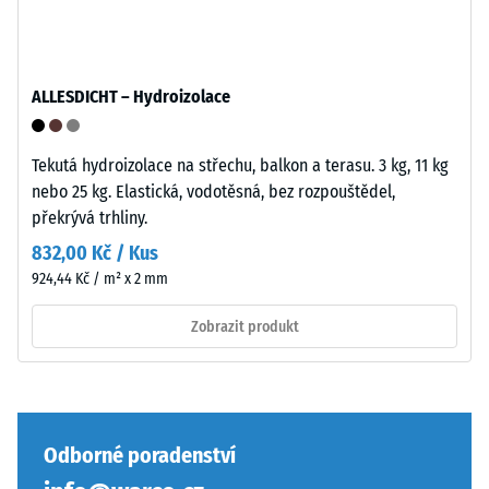
vlnité
zuby
podobně
jako
ALLESDICHT – Hydroizolace
Pevnost
4035
v
bez
tlaku
zaoblení
Tekutá hydroizolace na střechu, balkon a terasu. 3 kg, 11 kg
materiálu
hran
nebo 25 kg. Elastická, vodotěsná, bez rozpouštědel,
popisuje
—
překrývá trhliny.
jeho
vhodné
832,00 Kč / Kus
odolnost
především
924,44 Kč / m² x 2 mm
vůči
jako
lokálnímu
vrchní
Zobrazit produkt
zatížení.
vrstva
Udává,
v
do
sendvičovém
jaké
systému.
míry
Pravoúhlé
Odborné poradenství
se
hrany