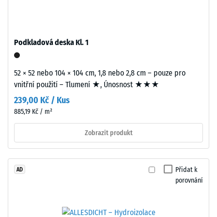
cca
má
0,25
vysokou
mm
objemovou
Podkladová deska Kl. 1
hustotu.
zbytkového
vtisku
52 × 52 nebo 104 × 104 cm, 1,8 nebo 2,8 cm – pouze pro
Instalace
po
vnitřní použití – Tlumení ★, Únosnost ★★★
–
24
Zpracování
239,00 Kč / Kus
–
hodinách
885,19 Kč / m²
Montáž
odlehčení
Zobrazit produkt
(BS
7188)
Přidat k
AD
porovnání
Zaoblené
/ 5