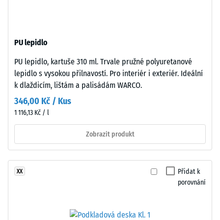
–
z
Hodnota
recyklovaných
stupnice
pneumatik
2 =
PU lepidlo
(ELT),
Tepelná
spojený
vodivost
PU lepidlo, kartuše 310 ml. Trvale pružné polyuretanové
polyuretanovým
cca 0,12
lepidlo s vysokou přilnavostí. Pro interiér i exteriér. Ideální
pojivem.
W/(m·K)
k dlaždicím, lištám a palisádám WARCO.
ELT
Pevnost
346,00 Kč / Kus
znamená
v
1 116,13 Kč / l
„End
of
tlaku
Zobrazit produkt
Life
-
Tyres“.
Hodnota
Nosná
Přidat k
XX
vrstva
škály
porovnání
má
4
vysokou
=
objemovou
hustotu.