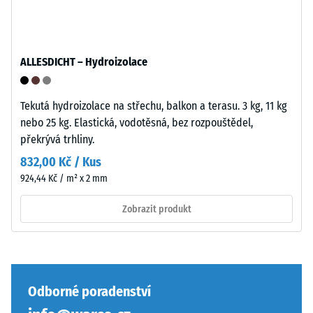
4035
bez
zaoblení
hran
ALLESDICHT – Hydroizolace
Pevnost
—
v
vhodné
tlaku
především
Tekutá hydroizolace na střechu, balkon a terasu. 3 kg, 11 kg
materiálu
jako
nebo 25 kg. Elastická, vodotěsná, bez rozpouštědel,
popisuje
vrchní
překrývá trhliny.
jeho
vrstva
832,00 Kč / Kus
odolnost
v
924,44 Kč / m² x 2 mm
vůči
sendvičovém
lokálnímu
systému.
Zobrazit produkt
zatížení.
Pravoúhlé
Udává,
hrany
do
zajišťují
jaké
vlasovou
míry
spáru
Odborné poradenství
se
s