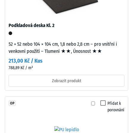
7188)
spojeného
polyuretanovým
Propustnost
pojivem
vody (EN
stabilizovaným
12616) –
Podkladová deska Kl. 2
proti
Hodnocení
2 =
UV
Infiltrace až
52 × 52 nebo 104 × 104 cm, 1,8 nebo 2,8 cm – pro vnitřní i
záření.
10 mm/h
venkovní použití – Tlumení ★★, Únosnost ★★
Povrch
(10 l/h/m²)
nášlapné
213,00 Kč / Kus
vrstvy
Protiskluznost
788,89 Kč / m²
je
(EN 16165) –
uzavřený.
Hodnota
Zobrazit produkt
stupnice 3 =
Nosnou
střední
vrstvu
akceptační
tvoří
Přidat k
OP
úhel cca 15°,
jemnozrnný
porovnání
skupina R10
černý
gumový
Tepelná
granulát
izolace