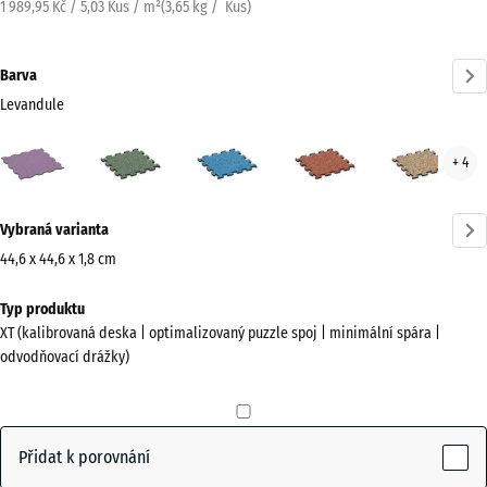
1 989,95 Kč / 5,03 Kus / m²
(
3,65
kg
/ Kus)
Barva
Levandule
Levandule
Anglický
Atlantik
Etna
Rata
+ 4
(active)
trávník
Více
Vybraná varianta
informací
o
44,6 x 44,6 x 1,8 cm
barvách?
Rozměry
Typ produktu
pro
Zobrazit
XT (kalibrovaná deska | optimalizovaný puzzle spoj | minimální spára |
dopravu
paletu
odvodňovací drážky)
485
barev
x
(active)
Levandule
485
x
Přidat k porovnání
18