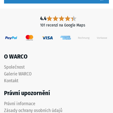
nižší
zřetelně
odolnost
vyznačena
vůči
a
4.4
bodovému
přesně
101 recenzí na Google Maps
zatížení.
dodržena
Taková
při
zatížení
pokládce
mohou
pro
vznikat
zajištění
O WARCO
například
správné
vlivem
funkce
Společnost
bot
systému.
Galerie WARCO
s
Kontakt
vysokými
Struktura
podpatky,
Právní upozornění
spodní
nohou
strany
nábytku,
Právní informace
květináčů
Zásady ochrany osobních údajů
na