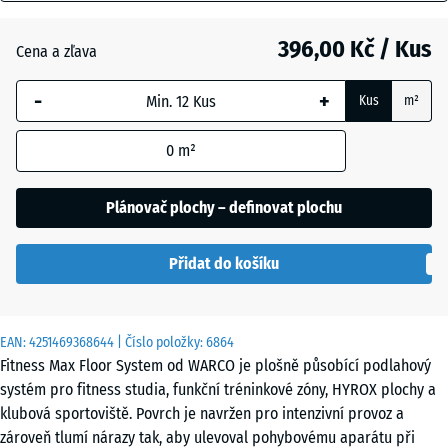
mm
Anglický
trávník
396,00 Kč / Kus
Cena a zľava
Vybraný
rozměr s
-
+
Kus
m²
modrým
Atlantik
ohraničením
0
m²
se používá
pro výpočet
Etna
potřeby
Plánovač plochy – definovat plochu
(pokud není
v údajích o
Ratan
Přidat do košíku
produktu
uvedeno
jinak).
Terakota
EAN:
4251469368644
| Číslo položky:
6864
44,6
Fitness Max Floor System od WARCO je plošně působící podlahový
x
systém pro fitness studia, funkční tréninkové zóny, HYROX plochy a
44,6
Tmavě
klubová sportoviště. Povrch je navržen pro intenzivní provoz a
x
šedá
zároveň tlumí nárazy tak, aby ulevoval pohybovému aparátu při