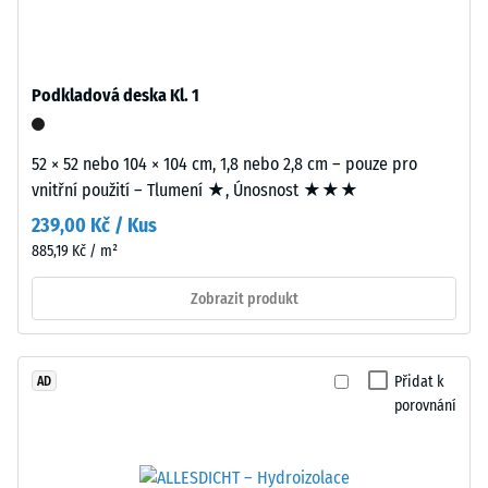
cca
0,25
Instalace
mm
–
Podkladová deska Kl. 1
zbytkového
Zpracování
–
vtisku
52 × 52 nebo 104 × 104 cm, 1,8 nebo 2,8 cm – pouze pro
Montáž
po
vnitřní použití – Tlumení ★, Únosnost ★★★
24
239,00 Kč / Kus
hodinách
885,19 Kč / m²
odlehčení
Zobrazit produkt
(BS
7188)
Zaoblené
Přidat k
AD
vlnité
porovnání
zuby
podobně
jako
/ 5