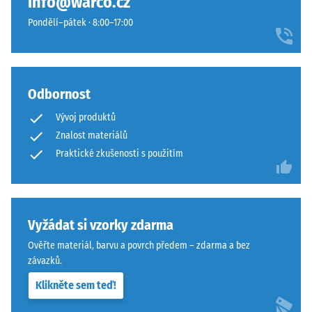
info@warco.cz
materiál
přísnějšími
deformuje
Pondělí–pátek · 8:00–17:00
tolerancemi.
při
Desky
působení
lze
definované
stabilizovat
síly.
Odbornost
svorkami
Malá
ze
Vývoj produktů
hloubka
spodní
Znalost materiálů
vtisku
strany,
svědčí
Praktické zkušenosti s použitím
čímž
o
zůstávají
vysoké
spojovací
pevnosti
prvky
v
Vyžádat si vzorky zdarma
zcela
tlaku,
neviditelné.
Ověřte materiál, barvu a povrch předem – zdarma a bez
zatímco
Orientace
závazků.
větší
desek
Klikněte sem teď!
hloubka
musí
znamená
být