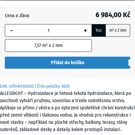
mm
Černá
- 466,00 Kč
6 984,00 Kč
Cena a zľava
Vybraný
rozměr s
Červenohnědá
-
+
Kus
m² x 2 mm
modrým
ohraničením
7,57
m² x 2 mm
se používá
pro výpočet
potřeby
Přidat do košíku
(pokud není
v údajích o
produktu
EAN:
4251469300262
| Číslo položky:
0026
uvedeno
ALLESDICHT – Hydroizolace je hotová tekutá hydroizolace, která po
jinak).
zaschnutí vytváří pružnou, souvislou a trvale vodotěsnou vrstvu.
Aplikuje se přímo z vědra a po vytvrzení spolehlivě chrání konstrukci
25
před zemní vlhkostí i tlakovou vodou. Je vhodná pro rekonstrukce i
kg
nové stavby – například na ploché střechy, balkony, terasy, stěny
|
suterénů, základové desky a detaily kolem prostupů instalací.
7,6