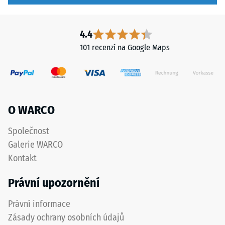
en
agua.
Presenta
4.4
una
101 recenzí na Google Maps
consistencia
similar
a
la
miel,
O WARCO
formando
una
Společnost
membrana
Galerie WARCO
elástica
de
Kontakt
caucho
Právní upozornění
con
elevado
Právní informace
alargamiento
Zásady ochrany osobních údajů
en