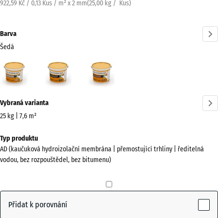
922,59 Kč / 0,13 Kus / m² x 2 mm
(
25,00
kg
/ Kus)
Barva
Šedá
Šedá
Černá
Červenohnědá
(active)
Více
Vybraná varianta
informací
o
25 kg | 7,6 m²
barvách?
Rozměry
Typ produktu
pro
Zobrazit
AD (kaučuková hydroizolační membrána | přemostující trhliny | ředitelná
dopravu
paletu
vodou, bez rozpouštědel, bez bitumenu)
385
barev
x
(active)
Šedá
385
x
Přidat k porovnání
325