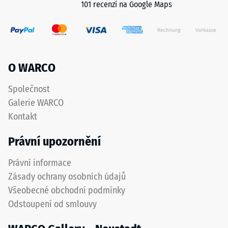
101 recenzí na Google Maps
Materiál
–
Složení
a
struktura
O WARCO
Polyuretan
Společnost
PU
Galerie WARCO
je
Kontakt
syntetická
pryskyřice
Právní upozornění
vznikající
reakcí
Právní informace
diizokyanátů
Zásady ochrany osobních údajů
s
Všeobecné obchodní podmínky
polyoly.
Odstoupení od smlouvy
Po
vytvrzení