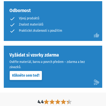
k
Odbornost
většině
povrchů.
Vývoj produktů
Zbytky
Znalost materiálů
lepidla
Praktické zkušenosti s použitím
je
vhodné
odstranit
ještě
Vyžádat si vzorky zdarma
před
Ověřte materiál, barvu a povrch předem – zdarma a bez
vytvrzením.
závazků.
Po
vytvrzení
Klikněte sem teď!
se
barva
již
nemění.
4.4