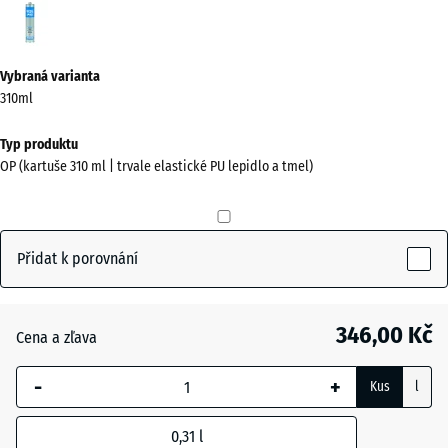
Šedá
(active)
Vybraná varianta
310ml
Typ produktu
OP (kartuše 310 ml | trvale elastické PU lepidlo a tmel)
Přidat k porovnání
346,00 Kč
Cena a zľava
-
+
Kus
l
0,31
l