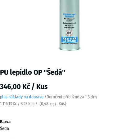
PU lepidlo OP "Šedá"
346,00 Kč / Kus
plus náklady na dopravu
/
Doručení přibližně za
1-3 dny
1 116,13 Kč / 3,23 Kus / l
(
0,48
kg
/ Kus)
Barva
Šedá