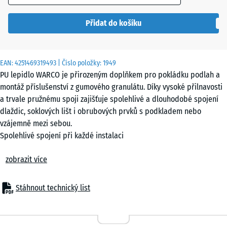
Přidat do košíku
EAN:
4251469319493
| Číslo položky:
1949
PU lepidlo WARCO je přirozeným doplňkem pro pokládku podlah a
montáž příslušenství z gumového granulátu. Díky vysoké přilnavosti
a trvale pružnému spoji zajišťuje spolehlivé a dlouhodobé spojení
dlaždic, soklových lišt i obrubových prvků s podkladem nebo
vzájemně mezi sebou.
Spolehlivé spojení při každé instalaci
Lepidlo je dodáváno v kartuši 310 ml a nanáší se pistolí na kartuše.
zobrazit více
Umožňuje přesné a úsporné nanášení lepidlové housenky – ideální
pro hrany dlaždic, soklové lišty, palisády a obrubníky. Po vytvrzení
vzniká pružný a pevný spoj, který přenáší pohyby a tlumí vibrace;
Stáhnout technický list
povrch zůstává stabilní a bezpečný.
Trvale pružné a odolné
Spoj vytvořený PU lepidlem snáší vysoké mechanické zatížení a