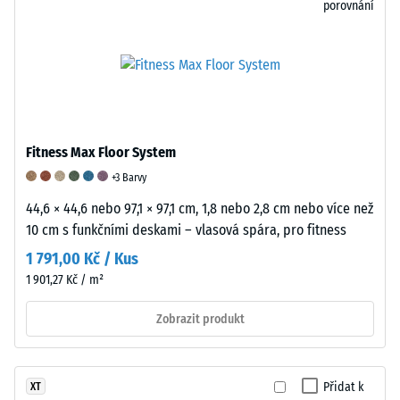
porovnání
místě.
To
umožní
spolehlivé
hodnocení
pevnosti
v
Fitness Max Floor System
tlaku
+3 Barvy
v
reálných
44,6 × 44,6 nebo 97,1 × 97,1 cm, 1,8 nebo 2,8 cm nebo více než
podmínkách.
10 cm s funkčními deskami – vlasová spára, pro fitness
1 791,00 Kč / Kus
1 901,27 Kč / m²
Zjevná
Tlumení
Odolnost
hustota
nárazů,
proti
Zobrazit produkt
-
vibrací
oděru
hodnota
a
–
Přidat k
XT