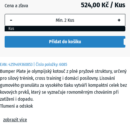
mm
524,00 Kč / Kus
Cena a zľava
Vybraný
-
+
rozměr s
modrým
Kus
ohraničením
se používá
Přidat do košíku
pro výpočet
potřeby
(pokud není
EAN:
4251469360853
| Číslo položky:
6085
v údajích o
Bumper Plate je olympijský kotouč z plné pryžové struktury, určený
produktu
pro silový trénink, cross training i domácí posilovny. Lisování
uvedeno
gumového granulátu za vysokého tlaku vytváří kompaktní celek bez
jinak).
kovových prvků, který se vyznačuje rovnoměrným chováním při
zatížení i dopadu.
10
Tlumení a odskok
kg |
Homogenní struktura rozkládá nárazovou energii v celém průřezu
ø
zobrazit více
kotouče. Při dopadu na vzpěračskou platformu dochází k omezení
45,4
odskoku a stabilnějšímu kontaktu s podkladem. Pohyb kotouče po
x