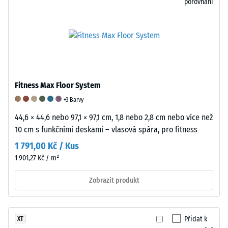
porovnání
do
5,
kde
hodnota
1
odpovídá
zbytkové
Fitness Max Floor System
hloubce
+3 Barvy
vtisku
přibližně
44,6 × 44,6 nebo 97,1 × 97,1 cm, 1,8 nebo 2,8 cm nebo více než
1
10 cm s funkčními deskami – vlasová spára, pro fitness
mm
1 791,00 Kč / Kus
a
1 901,27 Kč / m²
hodnota
5
Zobrazit produkt
znamená
úplné
obnovení
Přidat k
XT
původního