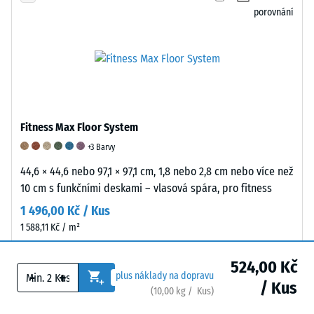
WARCO
čímž
opotřebení
porovnání
nejsou
snižuje
v
vyrobeny
působící
průběhu
z
síly.
několika
masivní
Tlumicí
testovacích
gumy,
účinek
cyklů.
ale
není
Na
ze
lineární,
základě
Fitness Max Floor System
směsi
ale
těchto
+3 Barvy
gumového
zvyšuje
testů
granulátu
se
se
44,6 × 44,6 nebo 97,1 × 97,1 cm, 1,8 nebo 2,8 cm nebo více než
a
s
vypočítává
10 cm s funkčními deskami – vlasová spára, pro fitness
polyuretanového
rostoucí
index
1 496,00 Kč / Kus
pojiva,
deformací.
a
1 588,11 Kč / m²
které
To
poměr
se
znamená,
opotřebení,
Zobrazit produkt
524,00 Kč
lisuje
že
které
-
+
plus náklady na dopravu
/ Kus
do
guma
poskytují
(
10,00
kg
/ Kus)
forem
poskytuje
informace
Přidat k
XT