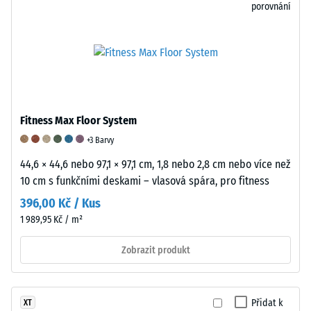
tato
vrátit
nebo
porovnání
hodnota
do
opotřebení.
obvykle
svého
Tento
pohybuje
původního
parametr
mezi
tvaru.
je
600
Tato
klíčovým
a
vlastnost
faktorem
Fitness Max Floor System
1250
činí
při
kg/m³.
gumu
hodnocení
+3 Barvy
Pro
mimořádně
trvanlivosti,
44,6 × 44,6 nebo 97,1 × 97,1 cm, 1,8 nebo 2,8 cm nebo více než
názorné
účinnou
funkčnosti
10 cm s funkčními deskami – vlasová spára, pro fitness
znázornění
při
a
396,00 Kč / Kus
zdánlivé
tlumení
kvality
1 989,95 Kč / m²
hustoty
nárazů,
podlah
konkrétního
snižování
z
Zobrazit produkt
produktu
vibrací
gumového
používá
a
granulátu.
WARCO
izolaci
Pro
Přidat k
XT
stupnici
kročejového
klasifikaci