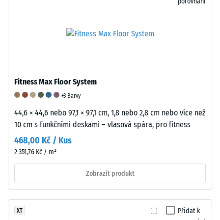
prasklin
porovnání
nebo
děr.
Tento
požadavek
je
splněn
Fitness Max Floor System
pro
všechny
+3 Barvy
hodnoty
44,6 × 44,6 nebo 97,1 × 97,1 cm, 1,8 nebo 2,8 cm nebo více než
škály.
10 cm s funkčními deskami – vlasová spára, pro fitness
Výsledky
468,00 Kč / Kus
testu
2 351,76 Kč / m²
jsou
klasifikovány
Zobrazit produkt
na
škále
od
Přidat k
XT
1