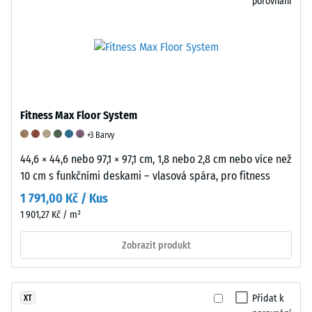
porovnání
určila
trvalá
deformace.
Kromě
toho
se
kontroluje,
Fitness Max Floor System
zda
+3 Barvy
materiál
44,6 × 44,6 nebo 97,1 × 97,1 cm, 1,8 nebo 2,8 cm nebo více než
v
10 cm s funkčními deskami – vlasová spára, pro fitness
okolí
zatěžovaného
1 791,00 Kč / Kus
bodu
1 901,27 Kč / m²
zůstává
Zobrazit produkt
neporušený
–
bez
trhlin,
Přidat k
XT