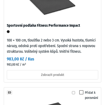
-
plochám
hodnota
i
stupnice
technicky
5 = od
laděnému
1000
Sportovní podlaha Fitness Performance Impact
prostředí.
kg/m³
Tlumení
100 × 100 cm, tloušťka 2 nebo 3 cm. Vysoká hustota, tlumící
Materiál
nárazů,
nárazy, odolná proti opotřebení. Spodní strana s nopovou
–
vibrací a
strukturou. Volitelný systém klipů. Vnitřní fitness.
kročejového
Složení
hluku –
a
983,00 Kč / Kus
Hodnota
struktura
983,00 Kč / m²
stupnice 5 =
vynikající
Zobrazit produkt
Jemný
tlumení
černý
Odolnost
gumový
proti oděru –
Přidat k
ED
granulát
Odolnost
porovnání
z
proti