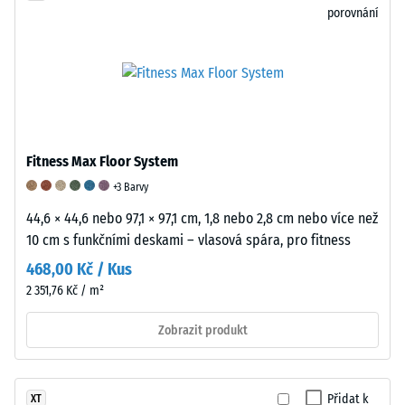
převážně
elastických
působí
porovnání
z
molekulárních
na
recyklovaných
řetězců,
vzorek
použitých
které
definovaným
pneumatik.
při
tlakem
Tento
mechanickém
a
tzv.
namáhání
rychlostí
granulát
dočasně
po
Fitness Max Floor System
ELT
přijímají
stanovený
+3 Barvy
(End-
uspořádanou
počet
44,6 × 44,6 nebo 97,1 × 97,1 cm, 1,8 nebo 2,8 cm nebo více než
of-
strukturu.
cyklů.
10 cm s funkčními deskami – vlasová spára, pro fitness
Life
Po
Pro
Tyres)
odstranění
posouzení
468,00 Kč / Kus
se
zatížení
míry
2 351,76 Kč / m²
skládá
se
opotřebení
převážně
vracejí
materiálu
Zobrazit produkt
ze
do
se
styren-
svého
vzorek
butadienového
původního
váží
Přidat k
XT