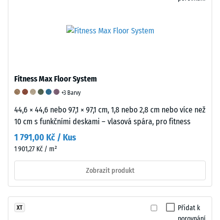
při
působení
definované
síly.
Malá
hloubka
vtisku
Fitness Max Floor System
svědčí
+3 Barvy
o
vysoké
44,6 × 44,6 nebo 97,1 × 97,1 cm, 1,8 nebo 2,8 cm nebo více než
pevnosti
10 cm s funkčními deskami – vlasová spára, pro fitness
v
1 791,00 Kč / Kus
tlaku,
1 901,27 Kč / m²
zatímco
větší
Zobrazit produkt
hloubka
znamená
nižší
Přidat k
XT
odolnost
porovnání