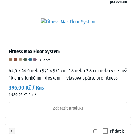
produktu.
porovnání
Pro
posouzení
vhodnosti
podlahy
WARCO
pro
Fitness Max Floor System
konkrétní
použití
+3 Barvy
se
44,6 × 44,6 nebo 97,1 × 97,1 cm, 1,8 nebo 2,8 cm nebo více než
doporučuje
10 cm s funkčními deskami – vlasová spára, pro fitness
provést
396,00 Kč / Kus
praktický
1 989,95 Kč / m²
test
na
Zobrazit produkt
vzorku
materiálu
přímo
Přidat k
XT
na