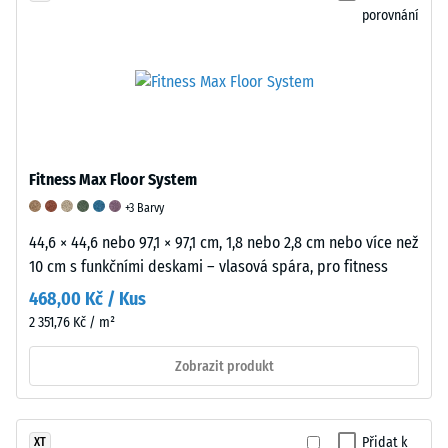
kaučuku
neuspořádaného
před
porovnání
(SBR)
stavu,
a
a
což
po
přírodního
materiálu
každém
kaučuku
poskytuje
testovacím
(NR)
vysokou
cyklu.
a
pružnost.
Rozdíl
má
Tato
mezi
Fitness Max Floor System
fyzikální
elasticita
počáteční
+3 Barvy
hustotu
umožňuje
hmotností
44,6 × 44,6 nebo 97,1 × 97,1 cm, 1,8 nebo 2,8 cm nebo více než
přibližně
efektivní
a
10 cm s funkčními deskami – vlasová spára, pro fitness
1200
tlumení
hmotností
468,00 Kč / Kus
kg/m³.
nárazů
po
Některé
a
zkoušce
2 351,76 Kč / m²
produkty
vibrací.
představuje
Zobrazit produkt
WARCO
Tlumení
přírůstkovou
obsahují
nárazů
ztrátu
navíc
–
hmotnosti,
nebo
absorpce
která
Přidat k
XT