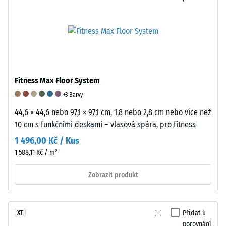
obsahují
pigmentované
Pevnost
pojivo,
v
které
tlaku
jemně
materiálu
zvýrazňuje
popisuje
Fitness Max Floor System
jednotlivé
jeho
granule.
odolnost
+3 Barvy
Povrch
vůči
44,6 × 44,6 nebo 97,1 × 97,1 cm, 1,8 nebo 2,8 cm nebo více než
je
lokálnímu
10 cm s funkčními deskami – vlasová spára, pro fitness
protiskluzový,
zatížení.
1 496,00 Kč / Kus
jemně
Udává,
1 588,11 Kč / m²
strukturovaný
do
a
jaké
Zobrazit produkt
hedvábně
míry
matný.
se
materiál
Přidat k
XT
deformuje
porovnání