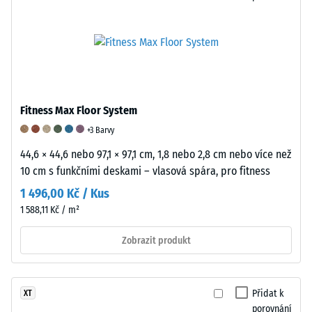
a
mm
styren-
zbytkového
butadienového
kaučuku
vtisku
(SBR),
po
spojená
24
polyuretanovým
Fitness Max Floor System
pojivem.
hodinách
+3 Barvy
U
odlehčení
44,6 × 44,6 nebo 97,1 × 97,1 cm, 1,8 nebo 2,8 cm nebo více než
černých
(BS
10 cm s funkčními deskami – vlasová spára, pro fitness
a
antracitových
7188)
1 496,00 Kč / Kus
variant
1 588,11 Kč / m²
se
používá
Zobrazit produkt
transparentní
/ 5
pojivo,
barevné
Přidat k
XT
varianty
porovnání