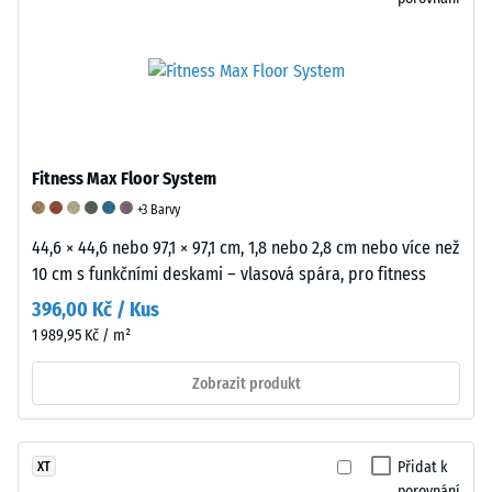
podstavců
různých
zařízení.
Pevnost
v
tlaku
Fitness Max Floor System
se
stanovuje
+3 Barvy
podle
44,6 × 44,6 nebo 97,1 × 97,1 cm, 1,8 nebo 2,8 cm nebo více než
zkušební
10 cm s funkčními deskami – vlasová spára, pro fitness
metody
396,00 Kč / Kus
uvedené
1 989,95 Kč / m²
v
normě
Zobrazit produkt
BS
7188:1998.
Zkušební
Přidat k
XT
těleso
porovnání