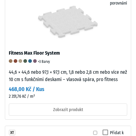
porovnání
od
hluku.
odolnosti
1
U
proti
do
produktů
oděru
5,
vyrobených
se
přičemž
z
používá
každá
pryžového
stupnice
hodnota
granulátu
od
Fitness Max Floor System
na
pojeného
1
+3 Barvy
stupnici
polyuretanem
do
odpovídá
(PU)
5.
44,6 × 44,6 nebo 97,1 × 97,1 cm, 1,8 nebo 2,8 cm nebo více než
určitému
je
Hodnota
10 cm s funkčními deskami – vlasová spára, pro fitness
hustotnímu
tlumicí
1
468,00 Kč / Kus
rozmezí.
účinek
znamená
2 351,76 Kč / m²
Například
dále
splnění
hodnota
ovlivněn
minimálních
Zobrazit produkt
stupnice
elastickým
požadavků
2
pojivem
normy
představuje
a
BS
Přidat k
XT