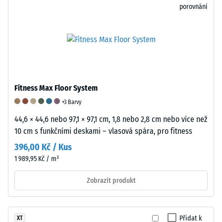
porovnání
má
je
s
při
založeno
normou
teplotě
na
BS
4
empirických
7188.
°C
studiích
Vzorek
hustotu
a
materiálu
přibližně
srovnávacích
se
Fitness Max Floor System
1
měřeních.
testuje
+3 Barvy
g/cm³.
Elasticita
pomocí
WARCO
gumy
zařízení
44,6 × 44,6 nebo 97,1 × 97,1 cm, 1,8 nebo 2,8 cm nebo více než
ve
a
Taber
10 cm s funkčními deskami – vlasová spára, pro fitness
svých
její
Abraser,
396,00 Kč / Kus
produktech
význam
ve
1 989,95 Kč / m²
zpracovává
Guma
kterém
gumový
se
dvě
Zobrazit produkt
granulát,
skládá
standardizovaná
který
z
brusná
pochází
dlouhých
kola
Přidat k
XT