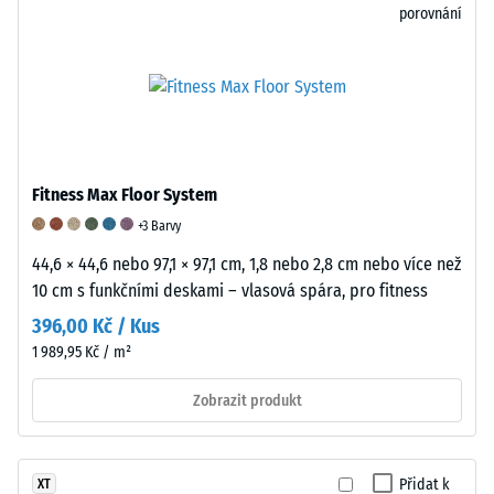
a
do
testů
porovnání
jejím
5.
provedených
čistým
Hodnota
na
objemem
1
reprezentativních
bez
představuje
výrobcích,
zohlednění
mírné,
které
dutin.
ale
jsou
Fitness Max Floor System
Vyjadřuje
znatelné
následně
se
tlumení,
interpolovány.
+3 Barvy
v
zatímco
Odolnost
44,6 × 44,6 nebo 97,1 × 97,1 cm, 1,8 nebo 2,8 cm nebo více než
jednotkách,
hodnota
proti
10 cm s funkčními deskami – vlasová spára, pro fitness
jako
5
oděru
396,00 Kč / Kus
jsou
označuje
se
1 989,95 Kč / m²
g/cm³
mimořádně
stanovuje
nebo
vysokou
pomocí
Zobrazit produkt
kg/m³.
úroveň
standardizované
Pro
tlumení.
metody
srovnání:
Toto
v
Přidat k
XT
voda
hodnocení
souladu