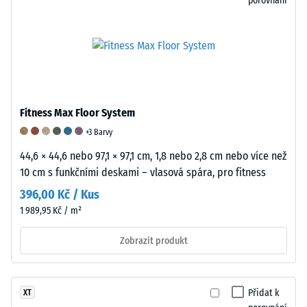
porovnání
hloubka
vtisku
se
měří
ihned
po
aplikaci
Fitness Max Floor System
zatížení
+3 Barvy
a
poté
44,6 × 44,6 nebo 97,1 × 97,1 cm, 1,8 nebo 2,8 cm nebo více než
v
10 cm s funkčními deskami – vlasová spára, pro fitness
pravidelných
396,00 Kč / Kus
intervalech
1 989,95 Kč / m²
po
dobu
Zobrazit produkt
24
hodin,
aby
Přidat k
XT
se