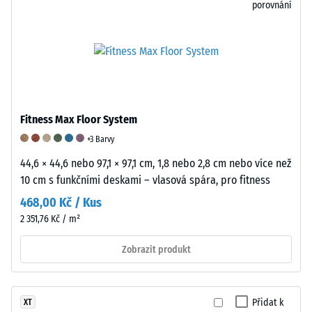
stupnice
kročejového
Odolnost
porovnání
5
hluku
proti
=
–
abrazivnímu
od
Hodnota
opotřebení
1000
stupnice
–
kg/m³
5
Hodnota
Fitness Max Floor System
=
stupnice
+3 Barvy
vynikající
5
44,6 × 44,6 nebo 97,1 × 97,1 cm, 1,8 nebo 2,8 cm nebo více než
tlumení
=
10 cm s funkčními deskami – vlasová spára, pro fitness
/ 5
468,00 Kč / Kus
"mimořádná"
2 351,76 Kč / m²
(BS
7188)
Zobrazit produkt
/ 5
Zdánlivá
hustota
materiálu
Přidat k
XT