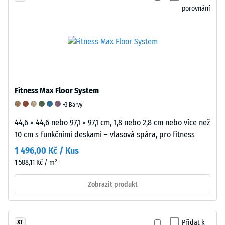
porovnání
výhradně
kinetické
slouží
nově
energie
jako
vyrobený
Guma
měřítko
etylen-
dokáže
opotřebení.
propylen-
absorbovat
Kromě
dienový
kinetickou
toho
kaučuk
energii
se
Fitness Max Floor System
(EPDM)
deformací
hodnotí
s
a
stárnutí
+3 Barvy
hustotou
přeměňovat
materiálu
44,6 × 44,6 nebo 97,1 × 97,1 cm, 1,8 nebo 2,8 cm nebo více než
přibližně
ji
v
10 cm s funkčními deskami – vlasová spára, pro fitness
1600
na
atmosférických
1 496,00 Kč / Kus
kg/m³.
teplo.
podmínkách
1 588,11 Kč / m²
Vzhledem
Při
a
k
nárazu
jeho
Zobrazit produkt
tomu,
se
chování
že
materiál
při
produkty
deformuje,
postupném
Přidat k
XT