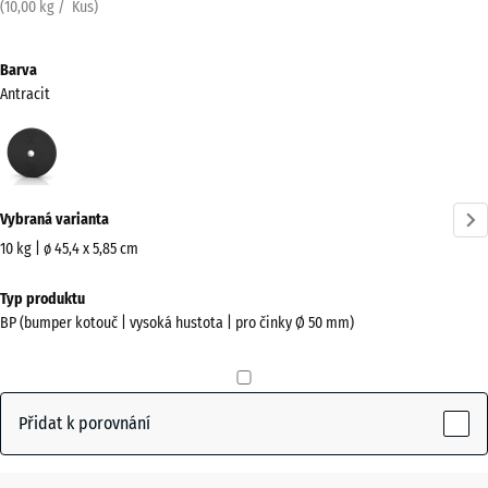
(
10,00
kg
/ Kus)
Barva
Antracit
Antracit
(active)
Vybraná varianta
10 kg | ø 45,4 x 5,85 cm
Rozměry
Typ produktu
pro
BP (bumper kotouč | vysoká hustota | pro činky Ø 50 mm)
dopravu
455
x
455
Přidat k porovnání
x
59