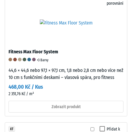
zdánlivou
strukturou
7188,
porovnání
hustotu
a
zatímco
mezi
hustotou
hodnota
780
desek.
5
a
Pro
označuje
840
hodnocení
vynikající
kg/m³.
elastických,
odolnost
Fyzikální
nárazově
proti
Fitness Max Floor System
hustota,
tlumicích
oděru
+3 Barvy
také
a
v
44,6 × 44,6 nebo 97,1 × 97,1 cm, 1,8 nebo 2,8 cm nebo více než
nazývaná
vibračních
souladu
10 cm s funkčními deskami – vlasová spára, pro fitness
hmotnostní
vlastností
s
hustota,
pryžových
tímto
468,00 Kč / Kus
naopak
výrobků
standardem.
2 351,76 Kč / m²
udává
se
Klasifikace
poměr
používá
je
Zobrazit produkt
mezi
stupnice
založena
hmotností
od
na
látky
1
výsledcích
Přidat k
XT