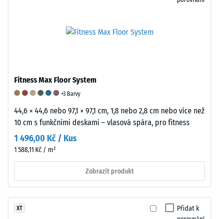
s
plochou
100
mm²
(odpovídá
1
cm²)
Fitness Max Floor System
je
+3 Barvy
přitlačeno
na
44,6 × 44,6 nebo 97,1 × 97,1 cm, 1,8 nebo 2,8 cm nebo více než
vzorek
10 cm s funkčními deskami – vlasová spára, pro fitness
materiálu
1 496,00 Kč / Kus
silou
1 588,11 Kč / m²
1000
N
Zobrazit produkt
(přibližně
105
kg).
Přidat k
XT
Výsledná