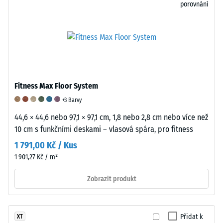
popisuje
porovnání
/ 5
poměr
Guma
mezi
je
jeho
elastický
hmotností
materiál,
a
který
Odolnost
celkovým
se
podlahové
objemem,
vyznačuje
krytiny
Fitness Max Floor System
včetně
schopností
proti
+3 Barvy
všech
deformovat
oděru
44,6 × 44,6 nebo 97,1 × 97,1 cm, 1,8 nebo 2,8 cm nebo více než
pórů,
se
popisuje
10 cm s funkčními deskami – vlasová spára, pro fitness
dutin
při
její
a
tahovém
schopnost
1 791,00 Kč / Kus
vzduchových
nebo
odolávat
1 901,27 Kč / m²
inkluzí.
tlakové
úbytku
Zobrazit produkt
U
zatížení
materiálu
produktů
a
v
WARCO
následně
důsledku
se
se
tření
Přidat k
XT