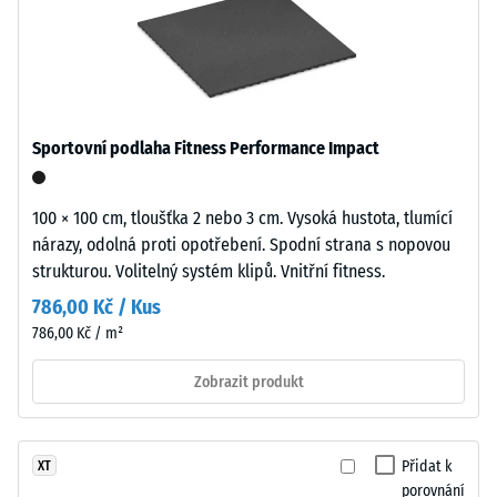
recyklovaných
abrazivnímu
pneumatik
opotřebení –
(ELT
Hodnota
–
stupnice 5 =
"mimořádná"
End
(BS 7188)
of
Sportovní podlaha Fitness Performance Impact
Life
Pevnost
Tyres)
v
vytváří
100 × 100 cm, tloušťka 2 nebo 3 cm. Vysoká hustota, tlumící
tlaku
typický
nárazy, odolná proti opotřebení. Spodní strana s nopovou
tmavý
-
strukturou. Volitelný systém klipů. Vnitřní fitness.
vzhled
Hodnota
786,00 Kč / Kus
povrchu.
786,00 Kč / m²
škály
Materiál
tvoří
5
Zobrazit produkt
směs
=
přírodního
cca
kaučuku
Přidat k
XT
(NR)
0
porovnání