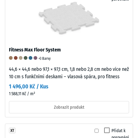
vůči
bodovému
zatížení.
Taková
zatížení
mohou
vznikat
Fitness Max Floor System
například
+3 Barvy
vlivem
44,6 × 44,6 nebo 97,1 × 97,1 cm, 1,8 nebo 2,8 cm nebo více než
bot
10 cm s funkčními deskami – vlasová spára, pro fitness
s
vysokými
1 496,00 Kč / Kus
podpatky,
1 588,11 Kč / m²
nohou
nábytku,
Zobrazit produkt
květináčů
na
kolečkách
Přidat k
XT
nebo
porovnání