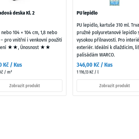
532 se vztahuje na úplnou skladbu stavební konstrukce včetně cest
dová deska Kl. 2
PU lepidlo
PU lepidlo, kartuše 310 ml. Trv
2 nebo 104 × 104 cm, 1,8 nebo
pružné polyuretanové lepidlo 
ového
 – pro vnitřní i venkovní použití
vysokou přilnavostí. Pro interié
mení ★★, Únosnost ★★
exteriér. Ideální k dlaždicím, l
palisádám WARCO.
0 Kč / Kus
346,00 Kč / Kus
Kč / m²
1 116,13 Kč / l
ách
Zobrazit produkt
Zobrazit produkt
čení