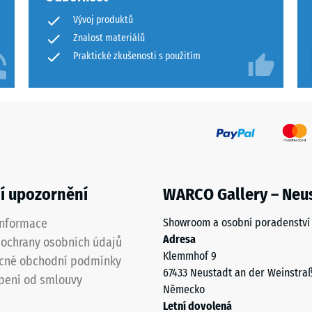
Vývoj produktů
je
Znalost materiálů
Praktické zkušenosti s použitím
í
ané
í upozornění
WARCO Gallery – Neu
informace
Showroom a osobní poradenství
Adresa
ochrany osobních údajů
Klemmhof 9
cné obchodní podmínky
67433 Neustadt an der Weinstra
pení od smlouvy
Německo
Letní dovolená