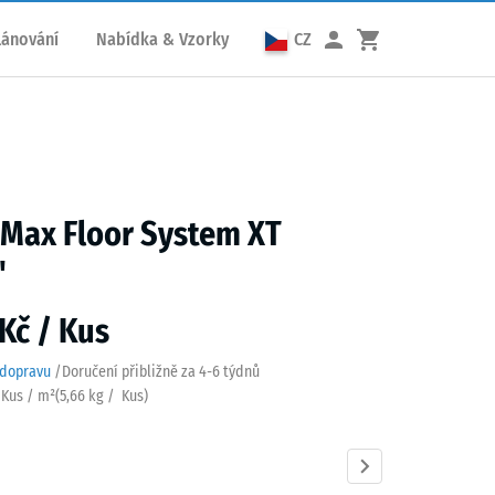
lánování
Nabídka & Vzorky
CZ
 Max Floor System XT
"
Kč / Kus
 dopravu
/
Doručení přibližně za
4-6 týdnů
3 Kus / m²
(
5,66
kg
/ Kus)