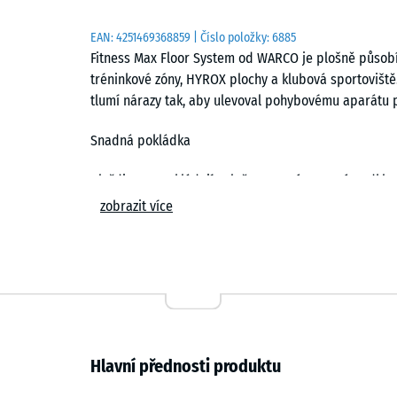
EAN:
4251469368859
| Číslo položky:
6885
Fitness Max Floor System od WARCO je plošně působíc
tréninkové zóny, HYROX plochy a klubová sportoviště.
tlumí nárazy tak, aby ulevoval pohybovému aparátu 
Snadná pokládka
Dlaždice se pokládají volně na rovný a nosný podkla
spojení vytváří téměř neviditelnou vlasovou spáru. D
zobrazit více
kusy lze kdykoli vyměnit.
Odolnost proti opotřebení a zatížení
Hutná struktura materiálu je přizpůsobena dlouhod
Podlaha zůstává hygienická a lze ji důkladně čistit.
Protiskluzový povrch a tlumení nárazů
Hlavní přednosti produktu