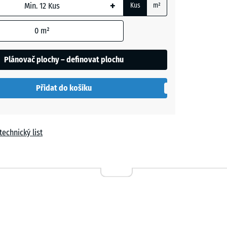
+
Kus
m²
m
0
m²
t
Plánovač plochy – definovat plochu
í
le
Přidat do košíku
a
technický list
n