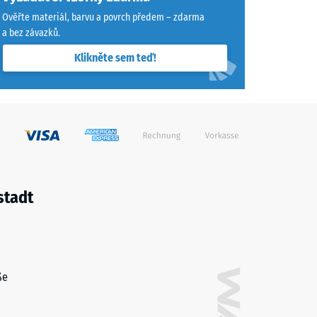
Ověřte materiál, barvu a povrch předem – zdarma
a bez závazků.
Klikněte sem teď!
stadt
ße