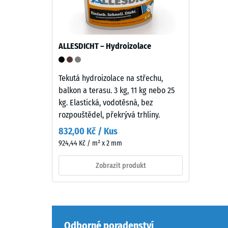
4 / 5
nového
EPDM
granulátu
(etylen-
ALLESDICHT – Hydroizolace
propylen-
Pevnost
dien
v
monomer),
Tekutá hydroizolace na střechu,
tlaku
průbarveno
balkon a terasu. 3 kg, 11 kg nebo 25
materiál
v
kg. Elastická, vodotěsná, bez
popisuje
hmotě
rozpouštědel, překrývá trhliny.
jeho
a
odolnost
832,00 Kč / Kus
spojeného
vůči
924,44 Kč / m² x 2 mm
polyuretanovým
lokálním
pojivem
Zobrazit produkt
zatížení.
stabilizovaným
Udává,
proti
do
UV
jaké
záření.
míry
Povrch
Odborné poradenství
se