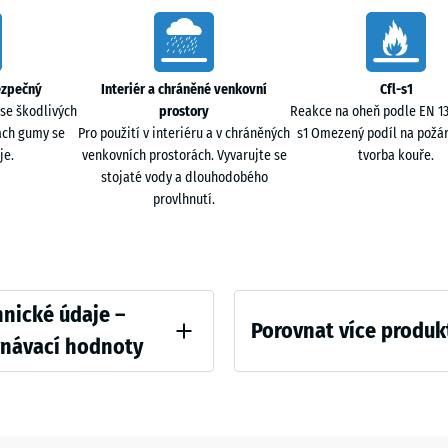
ři dynamických cvičeních. Materiál tlumí dopady a
44,6
x
44,6
Šedá
- 72
x
žula
ezpečný
Interiér a chráněné venkovní
Cfl-s1
1,8
se škodlivých
prostory
Reakce na oheň podle EN 135
ičovém systému s funkčními deskami XX.
cm
ach gumy se
Pro použití v interiéru a v chráněných
s1 Omezený podíl na požár
je.
venkovních prostorách. Vyvarujte se
tvorba kouře.
stojaté vody a dlouhodobého
provlhnutí.
97,1
ELT granulátu z recyklovaných pneumatik.
x
97,1
+ 1 
×
1,8
ative
nické údaje –
cm
Porovnat více produk
vnávací hodnoty
 v tlaku - Hodnota škály 4 = cca 0,25 mm zbytkového vtisku po 24 hodinách odle
Zatím
97,1
nebyl
x
hustota - hodnota stupnice 4 = 900 až 1000 kg/m³
vybrán
97,1