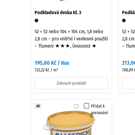
–
cca
Stavebněakustické posouzení podle normy ČSN 73 0
Složení
Podkladová deska Kl. 3
Podkla
přenosu, nikoli na jednotlivou desku.
0,25
a
struktura
mm
52 × 52 nebo 104 × 104 cm, 1,8 nebo
52 × 5
zbytk
2,8 cm – pro vnitřní i venkovní použití
2,8 cm
Výrobek
vtisku
– Tlumení ★★★, Únosnost ★
– Tlu
má
po
dvouvrstvou
195,00 Kč / Kus
213,0
konstrukci.
24
722,22 Kč / m²
788,89 
Nášlapná
hodin
vrstva
Zobrazit produkt
odleh
tlošťky
přibližně
(BS
2
7188)
Přidat k
AD
mm
porovnání
je
vyrobena
z