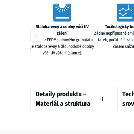
Jemně strukturovaný povrch zajišťuje jistý kontakt p
Characteristics
omezuje přenos hluku do konstrukce.
Jednovrstvé řešení nebo sendvičový systém
Stálobarevný a odolný vůči UV
Toxikologicky b
záření
Žádné nepřípustné emi
Systém lze instalovat jako jednovrstvý nebo v sendv
Povrch z EPDM gumového granulátu
látek, počáteční záp
je stálobarevný a dlouhodobě odolný
časem snižu
Dvouvrstvá konstrukce
vůči UV záření (slunce).
Nášlapná vrstva z EPDM granulátu a spodní vrstva z 
Detaily
Compar
Detaily produktu –
Tech
produktu
values
Materiál a struktura
sro
–
Barva
Pevnost
Materiál
Ratan
a
Zjevná 