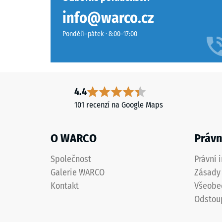
nášlapné
materiál
info@warco.cz
vrstvy
deformu
je
Pondělí–pátek · 8:00–17:00
při
uzavřený.
působen
Nosnou
definov
vrstvu
síly.
tvoří
Malá
jemnozrnný
4.4
hloubka
černý
101 recenzí na Google Maps
vtisku
gumový
svědčí
granulát
o
O WARCO
Právn
z
vysoké
recyklovaných
pevnosti
Společnost
Právní 
pneumatik
v
Galerie WARCO
Zásady 
(ELT),
tlaku,
spojený
Kontakt
Všeobe
zatímco
polyuretanovým
Odstou
větší
pojivem.
hloubka
ELT