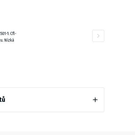
,00 Kč
01-1: Cfl-
u. Nízká
028,00 Kč
tů
hčení (BS 7188)