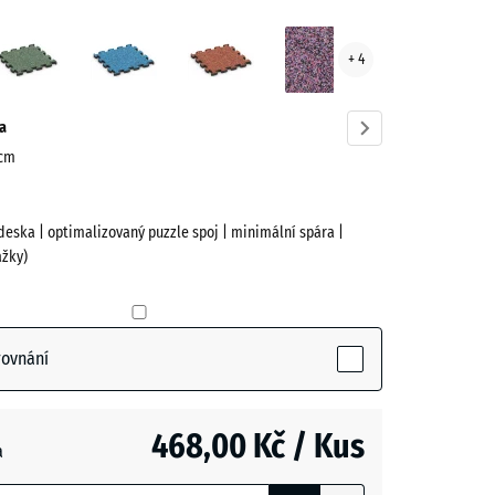
n
Anglický
Atlantik
Etna
Levandule
+ 4
ve)
trávník
a
 cm
deska | optimalizovaný puzzle spoj | minimální spára |
žky)
ctive)
rovnání
468,00 Kč / Kus
a