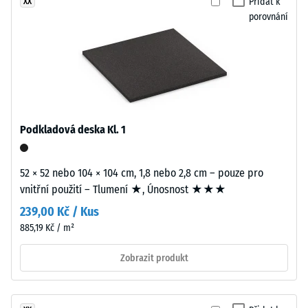
se
Přidat k
XX
stupnice
používá
porovnání
2 =
transparentní
Tepelná
pojivo,
vodivost
barevné
cca 0,12
varianty
W/(m·K)
využívají
Pevnost
pigmentované
Podkladová deska Kl. 1
pojivo.
v
tlaku
52 × 52 nebo 104 × 104 cm, 1,8 nebo 2,8 cm – pouze pro
Instalace
-
vnitřní použití – Tlumení ★, Únosnost ★★★
–
Hodnota
Zpracování
239,00 Kč / Kus
škály
–
885,19 Kč / m²
Montáž
5
Zobrazit produkt
=
Desky
cca
vycházejí