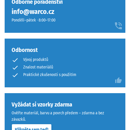
Odborné poradenství
s
podklad.
info@warco.cz
plochou
Viz
100
návod
Pondělí–pátek · 8:00–17:00
mm²
k
(odpovídá
montáži.
1
cm²)
Odbornost
je
Vývoj produktů
přitlačeno
Znalost materiálů
na
vzorek
Praktické zkušenosti s použitím
materiálu
silou
1000
N
Vyžádat si vzorky zdarma
(přibližně
Ověřte materiál, barvu a povrch předem – zdarma a bez
105
závazků.
kg).
Klikněte sem teď!