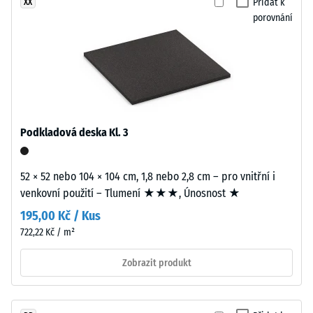
0
Přidat k
XX
z
porovnání
větších
mm
formátů
zbytkového
a
vtisku
jsou
přesně
po
vyřezány
24
bez
Podkladová deska Kl. 3
hodinách
zaoblení
hran.
odlehčení
Všechny
52 × 52 nebo 104 × 104 cm, 1,8 nebo 2,8 cm – pro vnitřní i
(BS
hrany
venkovní použití – Tlumení ★★★, Únosnost ★
7188)
jsou
195,00 Kč / Kus
pravoúhlé,
722,22 Kč / m²
což
vytváří
Zobrazit produkt
podmínky
/ 5
pro
velmi