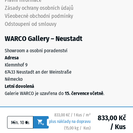
Právní informace
se
Zásady ochrany osobních údajů
určila
Všeobecné obchodní podmínky
trvalá
Odstoupení od smlouvy
deformace.
Kromě
WARCO Gallery – Neustadt
toho
se
Showroom a osobní poradenství
kontroluje,
Adresa
zda
Klemmhof 9
materiál
67433 Neustadt an der Weinstraße
v
Německo
okolí
Letní dovolená
zatěžovaného
Galerie WARCO je uzavřena do
15. července včetně
.
bodu
zůstává
neporušený
833,00 Kč / 1 Kus / m²
833,00 Kč
–
-
+
plus náklady na dopravu
bez
/ Kus
(
15,00
kg
/ Kus)
Bezpečné podlahy.
trhlin,