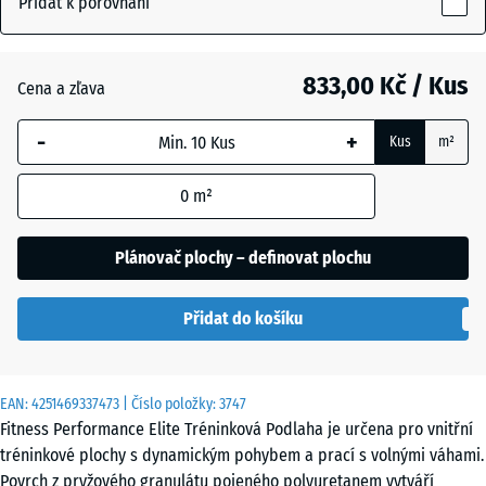
Přidat k porovnání
15
mm
Kapradinová
+ 220,00 Kč
zelená
833,00 Kč / Kus
Cena a zľava
Vybraný
rozměr s
-
+
Kus
m²
modrým
Lehce
ohraničením
modře
+ 168,00 Kč
0
m²
se používá
posypaná
pro výpočet
potřeby
Plánovač plochy – definovat plochu
(pokud není
Lehce
v údajích o
červeně
+ 168,00 Kč
Přidat do košíku
produktu
posypaná
uvedeno
jinak).
EAN:
4251469337473
| Číslo položky:
3747
Lehce
100
Fitness Performance Elite Tréninková Podlaha je určena pro vnitřní
šedě
+ 168,00 Kč
x
tréninkové plochy s dynamickým pohybem a prací s volnými váhami.
posypaná
100
Povrch z pryžového granulátu pojeného polyuretanem vytváří