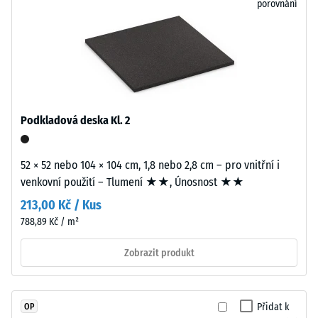
porovnání
při
lepidla
působení
zajišťuje
definované
jednoduchou
síly.
pokládku
Malá
a
hloubka
snadné
vtisku
demontáž
Podkladová deska Kl. 2
svědčí
při
o
nutnosti
52 × 52 nebo 104 × 104 cm, 1,8 nebo 2,8 cm – pro vnitřní i
vysoké
výměny
venkovní použití – Tlumení ★★, Únosnost ★★
pevnosti
jednotlivých
v
desek.
213,00 Kč / Kus
tlaku,
788,89 Kč / m²
zatímco
Struktura
větší
Zobrazit produkt
spodní
hloubka
strany
znamená
nižší
Přidat k
OP