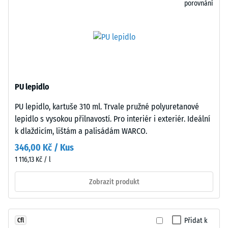
odolnost
porovnání
vůči
bodovému
zatížení.
Spodní
Taková
strana
zatížení
je
mohou
rovná
vznikat
PU lepidlo
bez
například
vtlačené
PU lepidlo, kartuše 310 ml. Trvale pružné polyuretanové
vlivem
struktury.
lepidlo s vysokou přilnavostí. Pro interiér i exteriér. Ideální
bot
Výrobek
k dlaždicím, lištám a palisádám WARCO.
s
spočívá
346,00 Kč / Kus
vysokými
celoplošně
podpatky,
1 116,13 Kč / l
na
nohou
podkladu.
Zobrazit produkt
nábytku,
Toto
květináčů
provedení
na
nemá
kolečkách
Přidat k
Cfl
integrovanou