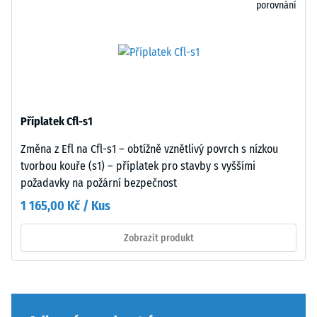
porovnání
nebo
drenáž
podstavců
–
různých
pokud
zařízení.
je
Pevnost
odvod
v
vody
tlaku
nutný,
Příplatek Cfl-s1
se
je
stanovuje
třeba
Změna z Efl na Cfl-s1 – obtížně vznětlivý povrch s nízkou
podle
jej
tvorbou kouře (s1) – příplatek pro stavby s vyššími
zkušební
zajistit
požadavky na požární bezpečnost
metody
stavebními
1 165,00 Kč / Kus
uvedené
opatřeními.
v
Pokládka
Zobrazit produkt
normě
se
BS
provádí
7188:1998.
na
Zkušební
trvale
těleso
únosný