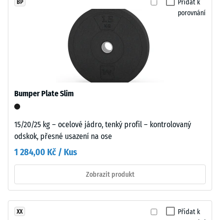
Přidat k
BP
tenkou
porovnání
vlasovou
Pevnost
spáru
v
v
tlaku
každém
materiálu
propojení.
popisuje
Povrch
jeho
vypadá
Bumper Plate Slim
odolnost
homogenní
vůči
a
lokálnímu
15/20/25 kg – ocelové jádro, tenký profil – kontrolovaný
jednotný
zatížení.
odskok, přesné usazení na ose
bez
Udává,
optického
1 284,00 Kč / Kus
do
rozčlánění.
jaké
Spojení
Zobrazit produkt
míry
bez
se
speciálního
materiál
nářadí
Přidat k
XX
deformuje
nebo