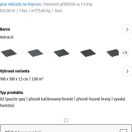
plus náklady na dopravu
/
Doručení přibližně za
1-3 dny
833,00 Kč / 1 Kus / m²
(
15,00
kg
/ Kus)
Barva
Antracit
Antracit
Kapradinová
Lehce
Lehce
Lehc
+ 5
(active)
zelená
modře
červeně
šed
posypaná
posypaná
pos
Více
Vybraná varianta
informací
o
100 x 100 x 1,5 cm | 1,00 m²
barvách?
Rozměry
Typ produktu
pro
Zobrazit
DZ (puzzle spoj | přesně kalibrovaný formát | přesně řezané hrany | vysoká
dopravu
paletu
hustota)
1060
barev
x
(active)
Antracit
1060
x