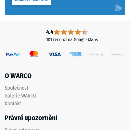
Výsledná
hloubka
vtisku
se
měří
4.4
ihned
101 recenzí na Google Maps
po
aplikaci
zatížení
a
poté
O WARCO
v
pravidelných
Společnost
intervalech
Galerie WARCO
po
Kontakt
dobu
24
Právní upozornění
hodin,
aby