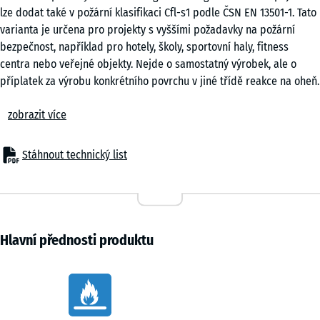
produktu
lze dodat také v požární klasifikaci Cfl-s1 podle ČSN EN 13501-1. Tato
uvedeno
varianta je určena pro projekty s vyššími požadavky na požární
jinak).
bezpečnost, například pro hotely, školy, sportovní haly, fitness
centra nebo veřejné objekty. Nejde o samostatný výrobek, ale o
DZ
příplatek za výrobu konkrétního povrchu v jiné třídě reakce na oheň.
1,5
Požární klasifikace
cm
zobrazit více
Standardní klasifikace povrchů WARCO odpovídá třídě Efl. Varianta
Cfl-s1 splňuje vyšší požadavky na reakci na oheň a nízkou tvorbu
kouře. Označení s1 potvrzuje nízkou tvorbu kouře při působení ohně.
Stáhnout technický list
DZ
Jak se dosahuje Cfl-s1
1
- 267,00 Kč
Klasifikace Cfl-s1 se dosahuje přidáním retardační přísady do směsi
cm
ELT granulátu a PU pojiva ještě před lisováním. Přísada je součástí
výroby a nelze ji aplikovat dodatečně. Požadovanou klasifikaci je
proto nutné uvést již při objednávce.
Hlavní přednosti produktu
DZ
Ověření klasifikace
2
- 563,00 Kč
Požární klasifikace je ověřena akreditovanou zkušebnou podle ČSN
cm
Characteristics
EN 13501-1. Výsledky zkoušek lze použít jako součást projektové a
technické dokumentace stavby, zejména u veřejných a sportovních