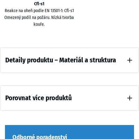
objektů.
Cfl-s1
ED
Funkční vlastnosti
Reakce na oheň podle EN 13501-1: Cfl-s1
2
- 242,00 Kč
Úprava pro dosažení klasifikace Cfl-s1 nemění základní vlastnosti
Omezený podíl na požáru. Nízká tvorba
cm
povrchu. Zachována zůstává pružnost, tlumení nárazů, komfort při
kouře.
chůzi i schopnost tlumení hluku.
ED
3
+ 22,00 Kč
Detaily
cm
Detaily produktu – Materiál a struktura
produktu
–
Materiál
a
Porovnat více produktů
struktura
Zatím
nebyl
vybrán
Odborné poradenství