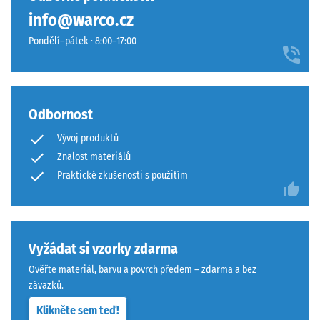
žádný
info@warco.cz
produkt
pro
Pondělí–pátek · 8:00–17:00
porovnání.
Odbornost
Vývoj produktů
Znalost materiálů
Praktické zkušenosti s použitím
Vyžádat si vzorky zdarma
Ověřte materiál, barvu a povrch předem – zdarma a bez
závazků.
Klikněte sem teď!