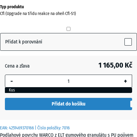
Rozměry
Typ produktu
pro
Cfl (Upgrade na třídu reakce na oheň Cfl-S1)
dopravu
0
x
0
Přidat k porovnání
x
15
mm
1 165,00 Kč
Cena a zľava
Vybraný
-
+
rozměr s
modrým
Kus
ohraničením
se používá
Přidat do košíku
pro výpočet
potřeby
(pokud není
EAN:
4251469370166
| Číslo položky:
7016
v údajích o
Podlahové povrchy WARCO z ELT gumového granulátu s PU pojivem