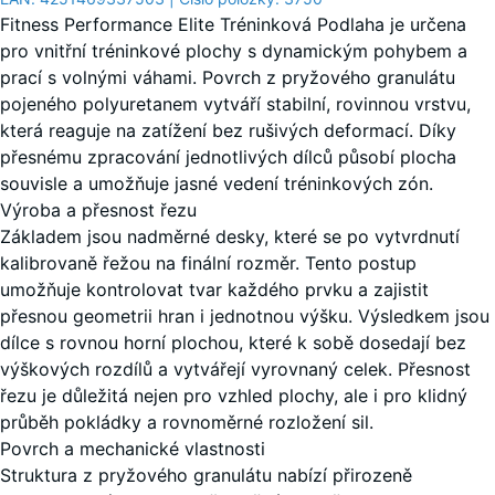
červeně
+ 42,00 Kč
produktu
Fitness Performance Elite Tréninková Podlaha je určena
posypaná
uvedeno
pro vnitřní tréninkové plochy s dynamickým pohybem a
jinak).
prací s volnými váhami. Povrch z pryžového granulátu
pojeného polyuretanem vytváří stabilní, rovinnou vrstvu,
50 x
Lehce
která reaguje na zatížení bez rušivých deformací. Díky
50 x
šedě
+ 42,00 Kč
přesnému zpracování jednotlivých dílců působí plocha
1,5
posypaná
souvisle a umožňuje jasné vedení tréninkových zón.
cm |
Výroba a přesnost řezu
0,25
Základem jsou nadměrné desky, které se po vytvrdnutí
m²
Lehce
kalibrovaně řežou na finální rozměr. Tento postup
žlutě
+ 42,00 Kč
umožňuje kontrolovat tvar každého prvku a zajistit
posypaná
přesnou geometrii hran i jednotnou výšku. Výsledkem jsou
50 x
dílce s rovnou horní plochou, které k sobě dosedají bez
50 x
výškových rozdílů a vytvářejí vyrovnaný celek. Přesnost
1
Lehký
- 48,00 Kč
řezu je důležitá nejen pro vzhled plochy, ale i pro klidný
cm |
zelený
+ 42,00 Kč
průběh pokládky a rovnoměrné rozložení sil.
0,25
posypaný
Povrch a mechanické vlastnosti
m²
Struktura z pryžového granulátu nabízí přirozeně