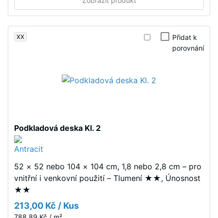
Zobrazit produkt
síly.
nářadí
Malá
nebo
hloubka
lepidla
vtisku
XX
Přidat k
zajišťuje
porovnání
svědčí
jednoduchou
o
pokládku
vysoké
a
pevnosti
snadné
v
demontáž
tlaku,
při
zatímco
nutnosti
Podkladová deska Kl. 2
větší
výměny
hloubka
jednotlivých
znamená
desek.
nižší
52 × 52 nebo 104 × 104 cm, 1,8 nebo 2,8 cm – pro
odolnost
vnitřní i venkovní použití – Tlumení ★★, Únosnost
Struktura
vůči
★★
spodní
bodovému
213,00 Kč / Kus
strany
zatížení.
788,89 Kč / m²