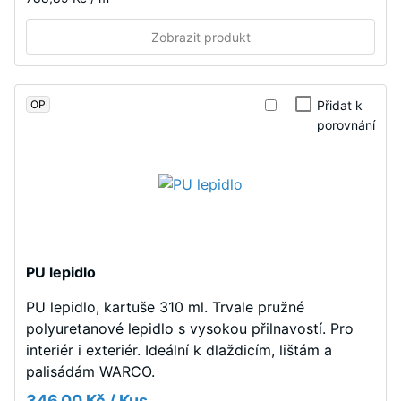
Taková
zatížení
Zobrazit produkt
mohou
vznikat
například
Spodní
OP
Přidat k
vlivem
strana
porovnání
bot
je
s
rovná
vysokými
bez
podpatky,
vtlačené
nohou
struktury.
nábytku,
Výrobek
květináčů
PU lepidlo
spočívá
na
celoplošně
PU lepidlo, kartuše 310 ml. Trvale pružné
kolečkách
na
polyuretanové lepidlo s vysokou přilnavostí. Pro
nebo
podkladu.
interiér i exteriér. Ideální k dlaždicím, lištám a
podstavců
Toto
palisádám WARCO.
různých
provedení
zařízení.
346,00 Kč / Kus