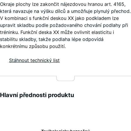
Okraje plochy lze zakončit nájezdovou hranou art. 4165,
která navazuje na výšku dílců a umožňuje plynulý přechod.
100
V kombinaci s funkční deskou XX jako podkladem lze
x
upravit skladbu podle požadovaného chování podlahy při
100
tréninku. Funkční deska XX může ovlivnit elasticitu i
x 1
stabilitu skladby, takže podlaha lépe odpovídá
+ 417,00 Kč
cm
konkrétnímu způsobu použití.
|
1,00
Stáhnout technický list
m²
100
x
Hlavní přednosti produktu
100
x 2
+ 793,00 Kč
Characteristics
cm
|
1,00