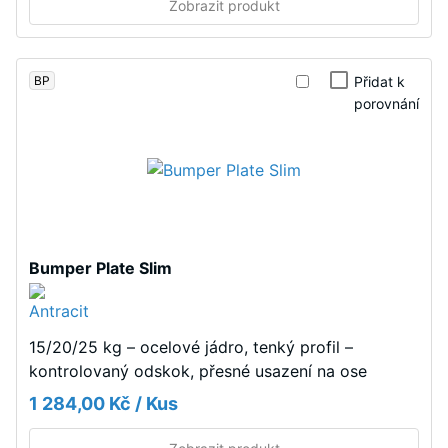
pro
Zobrazit produkt
tlaku
velmi
materiálu
tenkou
popisuje
vlasovou
BP
Přidat k
jeho
spáru
porovnání
odolnost
v
vůči
každém
lokálnímu
propojení.
zatížení.
Povrch
Udává,
vypadá
do
homogenní
jaké
Bumper Plate Slim
a
míry
jednotný
se
bez
materiál
optického
15/20/25 kg – ocelové jádro, tenký profil –
deformuje
rozčlánění.
kontrolovaný odskok, přesné usazení na ose
při
Spojení
1 284,00 Kč / Kus
působení
bez
definované
speciálního