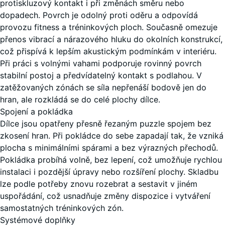
protiskluzový kontakt i při změnách směru nebo
dopadech. Povrch je odolný proti oděru a odpovídá
Minerální
50 x
+ 55,00 Kč
provozu fitness a tréninkových ploch. Současně omezuje
červená
50 x
přenos vibrací a nárazového hluku do okolních konstrukcí,
2
což přispívá k lepším akustickým podmínkám v interiéru.
+ 46,00 Kč
cm |
Při práci s volnými vahami podporuje rovinný povrch
0,25
Mlžná
stabilní postoj a předvídatelný kontakt s podlahou. V
+ 97,00 Kč
m²
šedá
zatěžovaných zónách se síla nepřenáší bodově jen do
hran, ale rozkládá se do celé plochy dílce.
Spojení a pokládka
100
Dílce jsou opatřeny přesně řezaným puzzle spojem bez
x
Patinované
zkosení hran. Při pokládce do sebe zapadají tak, že vzniká
+ 55,00 Kč
100
stříbro
plocha s minimálními spárami a bez výrazných přechodů.
x
Pokládka probíhá volně, bez lepení, což umožňuje rychlou
1,5
+ 606,00 Kč
instalaci i pozdější úpravy nebo rozšíření plochy. Skladbu
cm
lze podle potřeby znovu rozebrat a sestavit v jiném
|
uspořádání, což usnadňuje změny dispozice i vytváření
1,00
samostatných tréninkových zón.
m²
Systémové doplňky