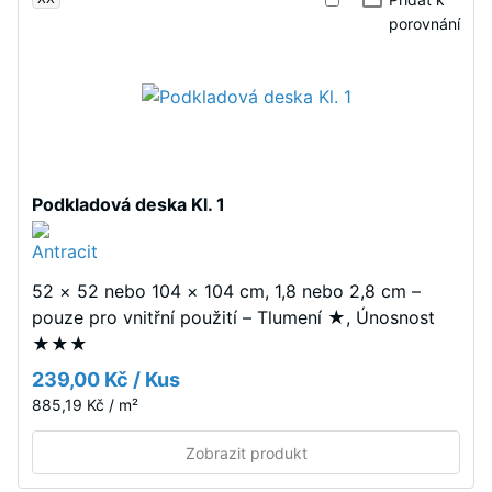
vodivost
barevné
porovnání
cca 0,12
varianty
W/(m·K)
využívají
Pevnost
pigmentované
v
pojivo.
tlaku
Instalace
-
Podkladová deska Kl. 1
–
Hodnota
Zpracování
škály
–
52 × 52 nebo 104 × 104 cm, 1,8 nebo 2,8 cm –
Montáž
5
pouze pro vnitřní použití – Tlumení ★, Únosnost
=
★★★
cca
239,00 Kč / Kus
0
885,19 Kč / m²
mm
Zobrazit produkt
zbytkového
Desky