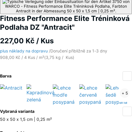
Fitness Performance Elite Tréninková
Podlaha DZ "Antracit"
227,00 Kč / Kus
plus náklady na dopravu
/
Doručení přibližně za
1-3 dny
908,00 Kč / 4 Kus / m²
(
3,75
kg
/ Kus)
Barva
Antracit
Kapradinová
Lehce
Lehce
+ 5
(active)
zelená
modře
červeně
posypaná
posypaná
Více
Vybraná varianta
informací
o
50 x 50 x 1,5 cm | 0,25 m²
barvách?
Rozměry