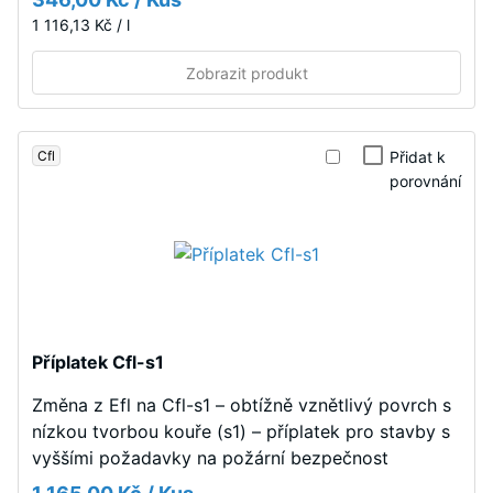
nemá
Pevnost
1 116,13 Kč / l
integrovanou
v
drenáž
Zobrazit produkt
tlaku
–
se
pokud
stanovuje
je
podle
Cfl
Přidat k
odvod
zkušební
porovnání
vody
metody
nutný,
uvedené
je
v
třeba
normě
jej
BS
zajistit
7188:1998.
stavebními
Příplatek Cfl-s1
Zkušební
opatřeními.
těleso
Pokládka
Změna z Efl na Cfl-s1 – obtížně vznětlivý povrch s
s
se
nízkou tvorbou kouře (s1) – příplatek pro stavby s
plochou
provádí
vyššími požadavky na požární bezpečnost
100
na