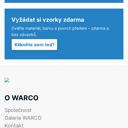
měří
ihned
po
Vyžádat si vzorky zdarma
aplikaci
Ověřte materiál, barvu a povrch předem – zdarma a
zatížení
bez závazků.
a
Klikněte sem teď!
poté
v
pravidelných
intervalech
po
dobu
24
hodin,
O WARCO
aby
se
Společnost
určila
Galerie WARCO
trvalá
Kontakt
deformace.