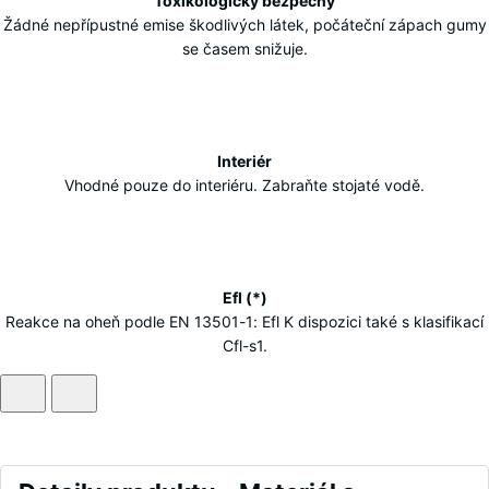
Toxikologicky bezpečný
m²
Žádné nepřípustné emise škodlivých látek, počáteční zápach gumy
se časem snižuje.
Interiér
Vhodné pouze do interiéru. Zabraňte stojaté vodě.
Efl (*)
Reakce na oheň podle EN 13501-1: Efl K dispozici také s klasifikací
Cfl-s1.
Detaily