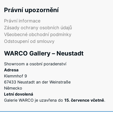
Kromě
Právní upozornění
toho
se
Právní informace
kontroluje,
Zásady ochrany osobních údajů
zda
Všeobecné obchodní podmínky
materiál
Odstoupení od smlouvy
v
okolí
WARCO Gallery – Neustadt
zatěžovaného
bodu
Showroom a osobní poradenství
zůstává
Adresa
neporušený
Klemmhof 9
–
67433 Neustadt an der Weinstraße
bez
Německo
trhlin,
Letní dovolená
prasklin
Galerie WARCO je uzavřena do
15. července včetně
.
nebo
děr.