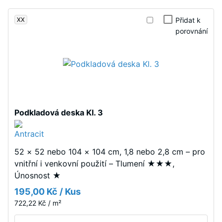
vtisku
vycházejí
XX
Přidat k
z
po
porovnání
větších
24
formátů
hodinách
a
jsou
odlehčení
přesně
(BS
vyřezány
7188)
bez
Podkladová deska Kl. 3
zaoblení
hran.
Všechny
52 × 52 nebo 104 × 104 cm, 1,8 nebo 2,8 cm – pro
hrany
/ 5
vnitřní i venkovní použití – Tlumení ★★★,
jsou
Únosnost ★
pravoúhlé,
což
195,00 Kč / Kus
vytváří
722,22 Kč / m²
Pevnost
podmínky
v