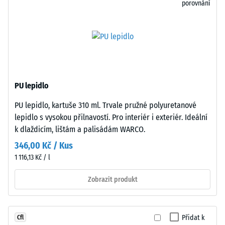
odolnost
porovnání
vůči
bodovému
zatížení.
Spodní
Taková
strana
zatížení
je
mohou
rovná
vznikat
PU lepidlo
bez
například
vtlačené
PU lepidlo, kartuše 310 ml. Trvale pružné polyuretanové
vlivem
struktury.
lepidlo s vysokou přilnavostí. Pro interiér i exteriér. Ideální
bot
Výrobek
k dlaždicím, lištám a palisádám WARCO.
s
spočívá
346,00 Kč / Kus
vysokými
celoplošně
podpatky,
1 116,13 Kč / l
na
nohou
podkladu.
Zobrazit produkt
nábytku,
Toto
květináčů
provedení
na
nemá
kolečkách
Přidat k
Cfl
integrovanou