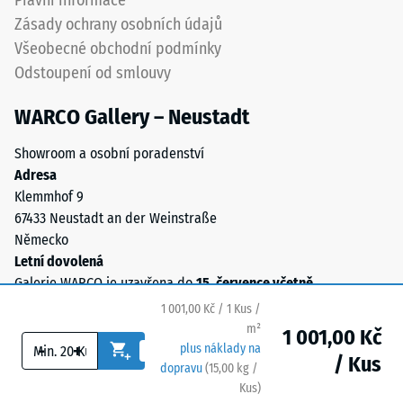
Právní informace
se
Zásady ochrany osobních údajů
určila
Všeobecné obchodní podmínky
trvalá
Odstoupení od smlouvy
deformace.
Kromě
WARCO Gallery – Neustadt
toho
se
Showroom a osobní poradenství
kontroluje,
Adresa
zda
Klemmhof 9
materiál
67433 Neustadt an der Weinstraße
v
Německo
okolí
Letní dovolená
zatěžovaného
Galerie WARCO je uzavřena do
15. července včetně
.
bodu
1 001,00 Kč / 1 Kus /
zůstává
m²
neporušený
1 001,00 Kč
-
+
plus náklady na
–
/ Kus
dopravu
(
15,00
kg
/
bez
Kus)
Bezpečné podlahy.
trhlin,