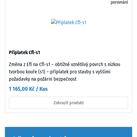
porovnání
nebo
drenáž
podstavců
–
různých
pokud
zařízení.
je
Pevnost
odvod
v
vody
tlaku
nutný,
Příplatek Cfl-s1
se
je
stanovuje
třeba
Změna z Efl na Cfl-s1 – obtížně vznětlivý povrch s nízkou
podle
jej
tvorbou kouře (s1) – příplatek pro stavby s vyššími
zkušební
zajistit
požadavky na požární bezpečnost
metody
stavebními
1 165,00 Kč / Kus
uvedené
opatřeními.
v
Pokládka
Zobrazit produkt
normě
se
BS
provádí
7188:1998.
na
Zkušební
trvale
těleso
únosný