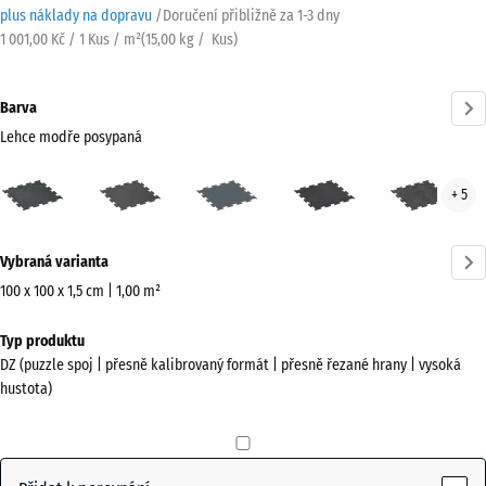
plus náklady na dopravu
/
Doručení přibližně za
1-3 dny
1 001,00 Kč / 1 Kus / m²
(
15,00
kg
/ Kus)
Barva
Lehce modře posypaná
Lehce
Antracit
Kapradinová
Lehce
Lehc
+ 5
modře
zelená
červeně
šed
posypaná
posypaná
pos
Více
(active)
Vybraná varianta
informací
o
100 x 100 x 1,5 cm | 1,00 m²
barvách?
Rozměry
Typ produktu
pro
Zobrazit
DZ (puzzle spoj | přesně kalibrovaný formát | přesně řezané hrany | vysoká
dopravu
paletu
hustota)
1060
barev
x
Lehce
1060
modře
x