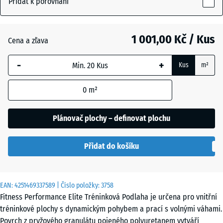
Přidat k porovnání
(active)
posypaná
15
mm
1 001,00 Kč / Kus
Cena a zľava
Vybraný
Antracit
- 168,00 Kč
rozměr s
-
+
Kus
m²
modrým
ohraničením
Kapradinová
+ 52,00 Kč
0
m²
se používá
zelená
pro výpočet
potřeby
Plánovač plochy – definovat plochu
(pokud není
Lehce
v údajích o
červeně
Přidat do košíku
produktu
posypaná
uvedeno
jinak).
EAN:
4251469337589
| Číslo položky:
3758
Lehce
100
Fitness Performance Elite Tréninková Podlaha je určena pro vnitřní
šedě
x
tréninkové plochy s dynamickým pohybem a prací s volnými váhami.
posypaná
100
Povrch z pryžového granulátu pojeného polyuretanem vytváří