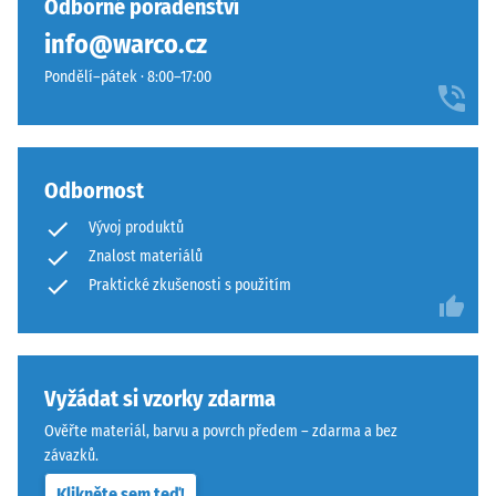
Odborné poradenství
s
podklad.
info@warco.cz
plochou
Viz
100
návod
Pondělí–pátek · 8:00–17:00
mm²
k
(odpovídá
montáži.
1
cm²)
Odbornost
je
Vývoj produktů
přitlačeno
Znalost materiálů
na
vzorek
Praktické zkušenosti s použitím
materiálu
silou
1000
N
Vyžádat si vzorky zdarma
(přibližně
Ověřte materiál, barvu a povrch předem – zdarma a bez
105
závazků.
kg).
Klikněte sem teď!