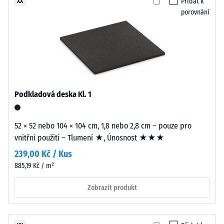
černém
Přidat k
XX
stupnice
jemně
porovnání
2 =
strukturovaném
Tepelná
povrchu.
vodivost
Granulát
cca 0,12
je
W/(m·K)
spojen
Pevnost
polyuretanovým
Podkladová deska Kl. 1
pojivem.
v
tlaku
52 × 52 nebo 104 × 104 cm, 1,8 nebo 2,8 cm – pouze pro
Instalace
-
vnitřní použití – Tlumení ★, Únosnost ★★★
–
Hodnota
Zpracování
239,00 Kč / Kus
škály
–
885,19 Kč / m²
Montáž
5
Zobrazit produkt
=
Desky
cca
vycházejí