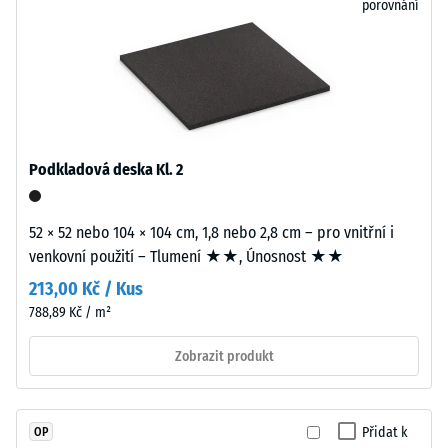
porovnání
při
lepidla
působení
zajišťuje
definované
jednoduchou
síly.
pokládku
Malá
a
hloubka
snadné
vtisku
demontáž
Podkladová deska Kl. 2
svědčí
při
o
nutnosti
52 × 52 nebo 104 × 104 cm, 1,8 nebo 2,8 cm – pro vnitřní i
vysoké
výměny
venkovní použití – Tlumení ★★, Únosnost ★★
pevnosti
jednotlivých
v
desek.
213,00 Kč / Kus
tlaku,
788,89 Kč / m²
zatímco
Struktura
větší
Zobrazit produkt
spodní
hloubka
strany
znamená
nižší
Přidat k
OP