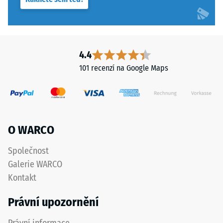
Výsledná
hloubka
vtisku
se
měří
4.4
ihned
101 recenzí na Google Maps
po
aplikaci
zatížení
a
poté
O WARCO
v
pravidelných
Společnost
intervalech
Galerie WARCO
po
Kontakt
dobu
24
Právní upozornění
hodin,
aby