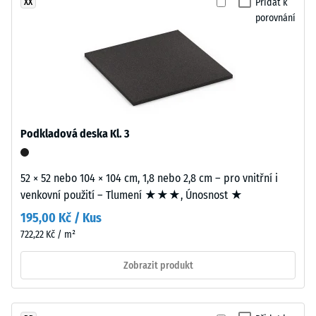
0
Přidat k
XX
z
porovnání
větších
mm
formátů
zbytkového
a
vtisku
jsou
přesně
po
vyřezány
24
bez
Podkladová deska Kl. 3
hodinách
zaoblení
hran.
odlehčení
Všechny
52 × 52 nebo 104 × 104 cm, 1,8 nebo 2,8 cm – pro vnitřní i
(BS
hrany
venkovní použití – Tlumení ★★★, Únosnost ★
7188)
jsou
195,00 Kč / Kus
pravoúhlé,
722,22 Kč / m²
což
vytváří
Zobrazit produkt
podmínky
/ 5
pro
velmi