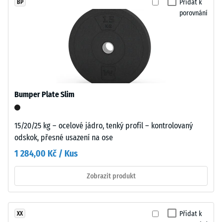
Přidat k
BP
tenkou
porovnání
vlasovou
Pevnost
spáru
v
v
tlaku
každém
materiálu
propojení.
popisuje
Povrch
jeho
vypadá
Bumper Plate Slim
odolnost
homogenní
vůči
a
lokálnímu
15/20/25 kg – ocelové jádro, tenký profil – kontrolovaný
jednotný
zatížení.
odskok, přesné usazení na ose
bez
Udává,
optického
1 284,00 Kč / Kus
do
rozčlánění.
jaké
Spojení
Zobrazit produkt
míry
bez
se
speciálního
materiál
nářadí
Přidat k
XX
deformuje
nebo