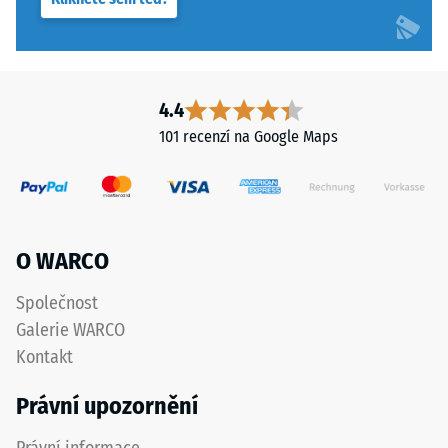
Výsledná
hloubka
vtisku
se
měří
4.4
ihned
101 recenzí na Google Maps
po
aplikaci
zatížení
a
poté
O WARCO
v
pravidelných
Společnost
intervalech
Galerie WARCO
po
Kontakt
dobu
24
Právní upozornění
hodin,
aby