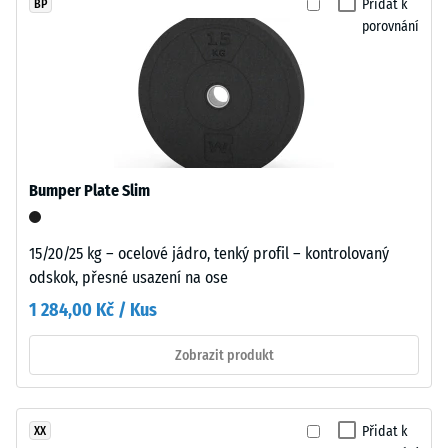
Přidat k
BP
což
porovnání
vytváří
Pevnost
podmínky
v
pro
tlaku
velmi
materiálu
tenkou
popisuje
vlasovou
jeho
spáru
Bumper Plate Slim
odolnost
v
vůči
každém
lokálnímu
15/20/25 kg – ocelové jádro, tenký profil – kontrolovaný
propojení.
zatížení.
odskok, přesné usazení na ose
Povrch
Udává,
vypadá
1 284,00 Kč / Kus
do
homogenní
jaké
a
Zobrazit produkt
míry
jednotný
se
bez
materiál
optického
Přidat k
XX
deformuje
rozčlánění.