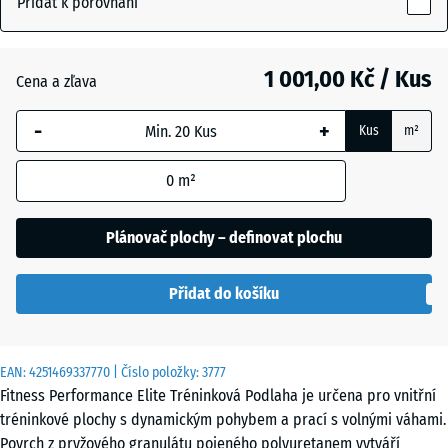
Přidat k porovnání
(active)
posypaná
15
mm
1 001,00 Kč / Kus
Cena a zľava
Vybraný
Antracit
- 168,00 Kč
rozměr s
-
+
Kus
m²
modrým
ohraničením
Kapradinová
+ 52,00 Kč
0
m²
se používá
zelená
pro výpočet
potřeby
Plánovač plochy – definovat plochu
(pokud není
Lehce
v údajích o
modře
Přidat do košíku
produktu
posypaná
uvedeno
jinak).
EAN:
4251469337770
| Číslo položky:
3777
Lehce
100
Fitness Performance Elite Tréninková Podlaha je určena pro vnitřní
červeně
x
tréninkové plochy s dynamickým pohybem a prací s volnými váhami.
posypaná
100
Povrch z pryžového granulátu pojeného polyuretanem vytváří