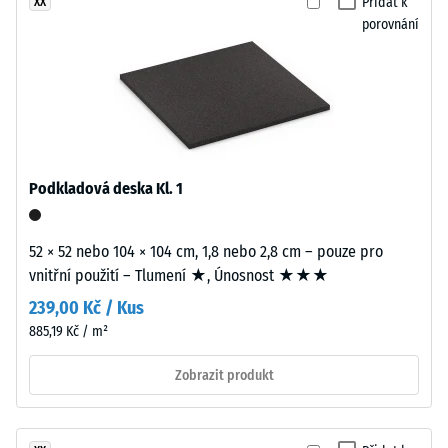
EPDM
Přidat k
XX
stupnice
jsou
porovnání
2 =
viditelné
Tepelná
v
vodivost
převážně
cca 0,12
černém
W/(m·K)
jemně
Pevnost
strukturovaném
Podkladová deska Kl. 1
povrchu.
v
Granulát
tlaku
je
52 × 52 nebo 104 × 104 cm, 1,8 nebo 2,8 cm – pouze pro
-
spojen
vnitřní použití – Tlumení ★, Únosnost ★★★
polyuretanovým
Hodnota
239,00 Kč / Kus
pojivem.
škály
885,19 Kč / m²
5
Instalace
Zobrazit produkt
=
–
cca
Zpracování
–