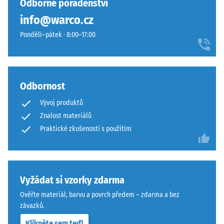
Odborné poradenství
s
se
info@warco.cz
plochou
provádí
100
na
Pondělí–pátek · 8:00–17:00
mm²
trvale
(odpovídá
únosný
1
podklad.
cm²)
Viz
Odbornost
je
návod
Vývoj produktů
přitlačeno
k
Znalost materiálů
na
montáži.
vzorek
Praktické zkušenosti s použitím
materiálu
silou
1000
N
Vyžádat si vzorky zdarma
(přibližně
Ověřte materiál, barvu a povrch předem – zdarma a bez
105
závazků.
kg).
Klikněte sem teď!