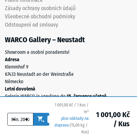
Právní informace
se
Zásady ochrany osobních údajů
určila
Všeobecné obchodní podmínky
trvalá
Odstoupení od smlouvy
deformace.
Kromě
WARCO Gallery – Neustadt
toho
se
Showroom a osobní poradenství
kontroluje,
Adresa
zda
Klemmhof 9
materiál
67433 Neustadt an der Weinstraße
v
Německo
okolí
Letní dovolená
zatěžovaného
Galerie WARCO je uzavřena do
15. července včetně
.
bodu
1 001,00 Kč / 1 Kus /
zůstává
m²
neporušený
1 001,00 Kč
-
+
plus náklady na
–
/ Kus
dopravu
(
15,00
kg
/
bez
Kus)
Bezpečné podlahy.
trhlin,