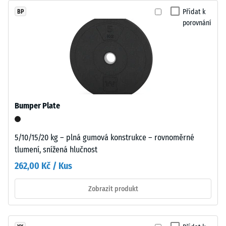
Propustnost
10
vody (EN
Přidat k
BP
%
12616) -
porovnání
barevného
Hodnota
EPDM
stupnice 1 =
Infiltrace
granulátu.
cca 0 mm/h
EPDM
(0 l/h/m²)
(etylen-
propylen-
Protiskluznost
dien
Bumper Plate
(EN 16165) –
monomer)
Hodnota
je
stupnice 2 =
5/10/15/20 kg – plná gumová konstrukce – rovnoměrné
střední
syntetický
tlumení, snížená hlučnost
akceptační
kaučuk
úhel cca 13°,
262,00 Kč / Kus
průbarvený
skupina R10
v
Zobrazit produkt
hmotě.
Tepelná
Barevné
izolace
částice
–
Hodnota