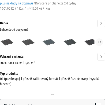
plus náklady na dopravu
/
Doručení přibližně za
2-3 týdny
1 001,00 Kč / 1 Kus / m²
(
15,00
kg
/ Kus)
Barva
Lehce šedě posypaná
Lehce
Antracit
Kapradinová
Lehce
Lehc
+ 5
šedě
zelená
modře
červ
posypaná
posypaná
pos
Více
(active)
Vybraná varianta
informací
o
100 x 100 x 1,5 cm | 1,00 m²
barvách?
Rozměry
Typ produktu
pro
Zobrazit
DZ (puzzle spoj | přesně kalibrovaný formát | přesně řezané hrany | vysoká
dopravu
paletu
hustota)
1060
barev
x
Lehce
1060
šedě
x