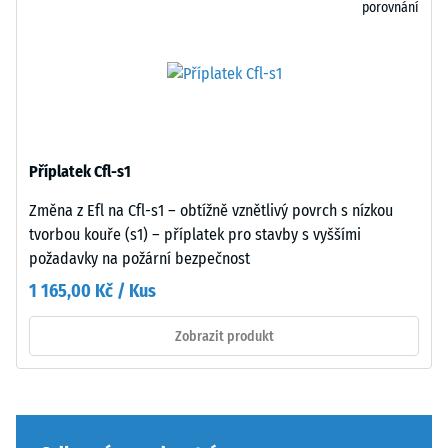
porovnání
nebo
podkladu.
podstavců
Toto
různých
provedení
zařízení.
nemá
Pevnost
integrovanou
v
drenáž
tlaku
–
Příplatek Cfl-s1
se
pokud
stanovuje
je
Změna z Efl na Cfl-s1 – obtížně vznětlivý povrch s nízkou
podle
odvod
tvorbou kouře (s1) – příplatek pro stavby s vyššími
zkušební
vody
požadavky na požární bezpečnost
metody
nutný,
1 165,00 Kč / Kus
uvedené
je
v
třeba
Zobrazit produkt
normě
jej
BS
zajistit
7188:1998.
stavebními
Zkušební
opatřeními.
těleso
Pokládka