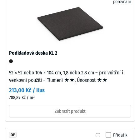
porovnání
při
Spojení
působení
bez
definované
speciálního
síly.
nářadí
Malá
nebo
hloubka
lepidla
vtisku
zajišťuje
Podkladová deska Kl. 2
svědčí
jednoduchou
o
pokládku
52 × 52 nebo 104 × 104 cm, 1,8 nebo 2,8 cm – pro vnitřní i
vysoké
a
venkovní použití – Tlumení ★★, Únosnost ★★
pevnosti
snadné
v
demontáž
213,00 Kč / Kus
tlaku,
při
788,89 Kč / m²
zatímco
nutnosti
větší
Zobrazit produkt
výměny
hloubka
jednotlivých
znamená
desek.
nižší
Přidat k
OP