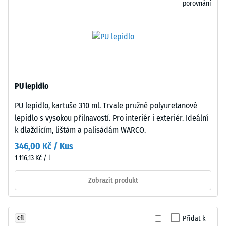
odolnost
porovnání
Struktura
vůči
spodní
bodovému
strany
zatížení.
Taková
zatížení
mohou
vznikat
PU lepidlo
například
Spodní
PU lepidlo, kartuše 310 ml. Trvale pružné polyuretanové
vlivem
strana
lepidlo s vysokou přilnavostí. Pro interiér i exteriér. Ideální
bot
je
k dlaždicím, lištám a palisádám WARCO.
s
rovná
346,00 Kč / Kus
vysokými
bez
podpatky,
1 116,13 Kč / l
vtlačené
nohou
struktury.
Zobrazit produkt
nábytku,
Výrobek
květináčů
spočívá
na
celoplošně
kolečkách
Přidat k
Cfl
na