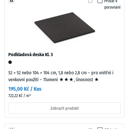
0
Přidat k
XX
Montáž
porovnání
mm
zbytkového
Desky
vtisku
vycházejí
z
po
větších
24
formátů
Podkladová deska Kl. 3
hodinách
a
jsou
odlehčení
přesně
52 × 52 nebo 104 × 104 cm, 1,8 nebo 2,8 cm – pro vnitřní i
(BS
vyřezány
venkovní použití – Tlumení ★★★, Únosnost ★
7188)
bez
195,00 Kč / Kus
zaoblení
722,22 Kč / m²
hran.
Všechny
Zobrazit produkt
hrany
/ 5
jsou
pravoúhlé,