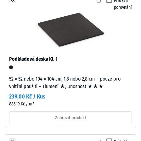
Propustnost
Přidat k
XX
10
vody (EN
porovnání
%
12616) -
barevného
Hodnota
EPDM
stupnice 1 =
Infiltrace
granulátu.
cca 0 mm/h
EPDM
(0 l/h/m²)
(etylen-
propylen-
Podkladová deska Kl. 1
Protiskluznost
dien
(EN 16165) –
monomer)
Hodnota
52 × 52 nebo 104 × 104 cm, 1,8 nebo 2,8 cm – pouze pro
je
stupnice 2 =
vnitřní použití – Tlumení ★, Únosnost ★★★
střední
syntetický
akceptační
kaučuk
239,00 Kč / Kus
úhel cca 13°,
průbarvený
885,19 Kč / m²
skupina R10
v
Zobrazit produkt
hmotě.
Tepelná
Barevné
izolace
částice
–
Hodnota