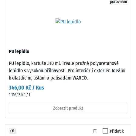
porovnání
při
Spojení
působení
bez
definované
speciálního
síly.
nářadí
Malá
nebo
hloubka
lepidla
vtisku
zajišťuje
PU lepidlo
svědčí
jednoduchou
PU lepidlo, kartuše 310 ml. Trvale pružné polyuretanové
o
pokládku
lepidlo s vysokou přilnavostí. Pro interiér i exteriér. Ideální
vysoké
a
k dlaždicím, lištám a palisádám WARCO.
pevnosti
snadné
v
demontáž
346,00 Kč / Kus
tlaku,
při
1 116,13 Kč / l
zatímco
nutnosti
větší
Zobrazit produkt
výměny
hloubka
jednotlivých
znamená
desek.
nižší
Přidat k
Cfl