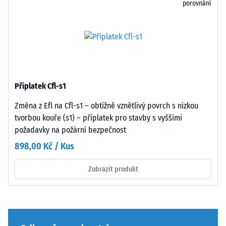
odolnost
porovnání
Struktura
vůči
spodní
bodovému
strany
zatížení.
Taková
zatížení
mohou
vznikat
Příplatek Cfl-s1
například
Spodní
Změna z Efl na Cfl-s1 – obtížně vznětlivý povrch s nízkou
vlivem
strana
tvorbou kouře (s1) – příplatek pro stavby s vyššími
bot
je
požadavky na požární bezpečnost
s
rovná
898,00 Kč / Kus
vysokými
bez
podpatky,
vtlačené
Zobrazit produkt
nohou
struktury.
nábytku,
Výrobek
květináčů
spočívá
na
celoplošně
kolečkách
na