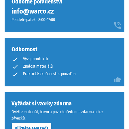
Odborné poradenství
nebo
podkladu.
podstavců
info@warco.cz
Toto
různých
provedení
Pondělí–pátek · 8:00–17:00
zařízení.
nemá
Pevnost
integrovanou
v
drenáž
tlaku
–
Odbornost
se
pokud
stanovuje
je
Vývoj produktů
podle
odvod
Znalost materiálů
zkušební
vody
Praktické zkušenosti s použitím
metody
nutný,
uvedené
je
v
třeba
normě
jej
Vyžádat si vzorky zdarma
BS
zajistit
Ověřte materiál, barvu a povrch předem – zdarma a bez
7188:1998.
stavebními
závazků.
Zkušební
opatřeními.
těleso
Pokládka
Klikněte sem teď!