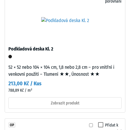
porovnání
což
vytváří
Pevnost
podmínky
v
pro
tlaku
velmi
materiálu
tenkou
popisuje
vlasovou
Podkladová deska Kl. 2
jeho
spáru
odolnost
v
vůči
každém
52 × 52 nebo 104 × 104 cm, 1,8 nebo 2,8 cm – pro vnitřní i
lokálnímu
propojení.
venkovní použití – Tlumení ★★, Únosnost ★★
zatížení.
Povrch
213,00 Kč / Kus
Udává,
vypadá
788,89 Kč / m²
do
homogenní
jaké
a
Zobrazit produkt
míry
jednotný
se
bez
materiál
optického
Přidat k
OP
deformuje
rozčlánění.