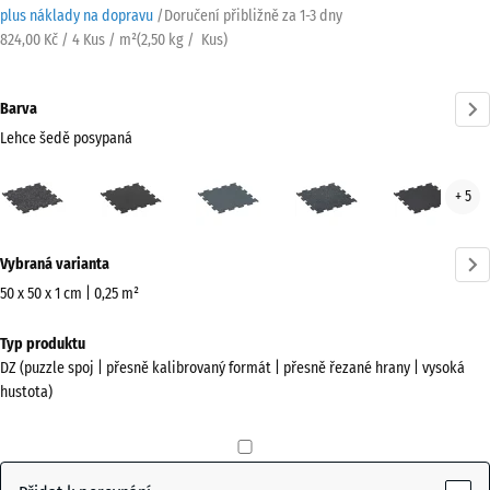
plus náklady na dopravu
/
Doručení přibližně za
1-3 dny
824,00 Kč / 4 Kus / m²
(
2,50
kg
/ Kus)
Barva
Lehce šedě posypaná
Lehce
Antracit
Kapradinová
Lehce
Lehc
+ 5
šedě
zelená
modře
červ
posypaná
posypaná
pos
Více
(active)
Vybraná varianta
informací
o
50 x 50 x 1 cm | 0,25 m²
barvách?
Rozměry
Typ produktu
pro
Zobrazit
DZ (puzzle spoj | přesně kalibrovaný formát | přesně řezané hrany | vysoká
dopravu
paletu
hustota)
530
barev
x
Lehce
530
šedě
x