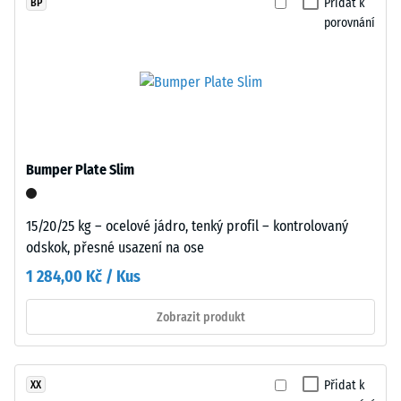
0
Přidat k
BP
Montáž
porovnání
mm
zbytkového
Desky
vtisku
vycházejí
z
po
větších
24
formátů
Bumper Plate Slim
hodinách
a
jsou
odlehčení
přesně
15/20/25 kg – ocelové jádro, tenký profil – kontrolovaný
(BS
vyřezány
odskok, přesné usazení na ose
7188)
bez
1 284,00 Kč / Kus
zaoblení
hran.
Zobrazit produkt
Všechny
hrany
/ 5
jsou
Přidat k
XX
pravoúhlé,