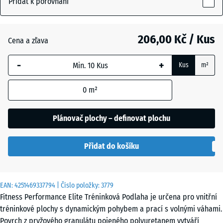
Přidat k porovnání
(active)
posypaná
10
mm
206,00 Kč / Kus
Cena a zľava
Vybraný
Antracit
- 27,00 Kč
rozměr s
-
+
Kus
m²
modrým
ohraničením
Kapradinová
+ 10,00 Kč
0
m²
se používá
zelená
pro výpočet
potřeby
Plánovač plochy – definovat plochu
(pokud není
Lehce
v údajích o
modře
Přidat do košíku
produktu
posypaná
uvedeno
jinak).
EAN:
4251469337794
| Číslo položky:
3779
Lehce
50
Fitness Performance Elite Tréninková Podlaha je určena pro vnitřní
červeně
x
tréninkové plochy s dynamickým pohybem a prací s volnými váhami.
posypaná
50
Povrch z pryžového granulátu pojeného polyuretanem vytváří