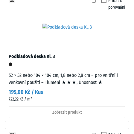
EPDM
Přidat k
XX
stupnice
jsou
porovnání
2 =
viditelné
Tepelná
v
vodivost
převážně
cca 0,12
černém
W/(m·K)
jemně
Pevnost
strukturovaném
Podkladová deska Kl. 3
povrchu.
v
Granulát
tlaku
je
52 × 52 nebo 104 × 104 cm, 1,8 nebo 2,8 cm – pro vnitřní i
-
spojen
venkovní použití – Tlumení ★★★, Únosnost ★
polyuretanovým
Hodnota
195,00 Kč / Kus
pojivem.
škály
722,22 Kč / m²
5
Instalace
Zobrazit produkt
=
–
cca
Zpracování
–