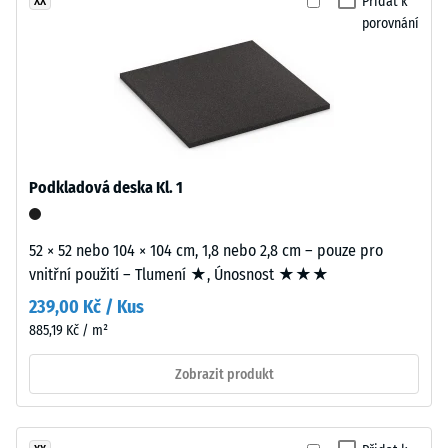
Propustnost
Přidat k
XX
barevného
vody (EN
porovnání
EPDM
12616) -
granulátu.
Hodnota
EPDM
stupnice 1 =
Infiltrace
(etylen-
cca 0 mm/h
propylen-
(0 l/h/m²)
dien
monomer)
Podkladová deska Kl. 1
Protiskluznost
je
(EN 16165) –
syntetický
Hodnota
52 × 52 nebo 104 × 104 cm, 1,8 nebo 2,8 cm – pouze pro
kaučuk
stupnice 2 =
vnitřní použití – Tlumení ★, Únosnost ★★★
střední
průbarvený
akceptační
v
239,00 Kč / Kus
úhel cca 13°,
hmotě.
885,19 Kč / m²
skupina R10
Barevné
Zobrazit produkt
částice
Tepelná
EPDM
izolace
jsou
–
Hodnota