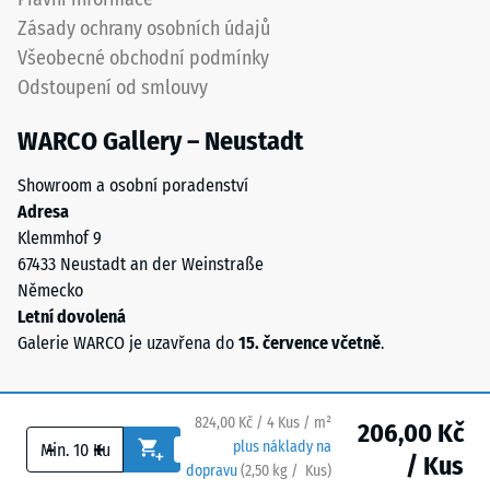
Výsledná
Zásady ochrany osobních údajů
hloubka
vtisku
Všeobecné obchodní podmínky
se
Odstoupení od smlouvy
měří
ihned
WARCO Gallery – Neustadt
po
aplikaci
Showroom a osobní poradenství
zatížení
Adresa
a
Klemmhof 9
poté
67433 Neustadt an der Weinstraße
v
Německo
pravidelných
Letní dovolená
intervalech
Galerie WARCO je uzavřena do
15. července včetně
.
po
dobu
24
824,00 Kč / 4 Kus / m²
206,00 Kč
-
+
hodin,
plus náklady na
/ Kus
dopravu
(
2,50
kg
/ Kus)
Bezpečné podlahy.
aby