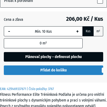
Přidat k porovnání
(active)
posypaný
10
mm
206,00 Kč / Kus
Cena a zľava
Vybraný
Antracit
- 27,00 Kč
rozměr s
-
+
Kus
m²
modrým
ohraničením
Kapradinová
+ 10,00 Kč
0
m²
se používá
zelená
pro výpočet
potřeby
Plánovač plochy – definovat plochu
(pokud není
Lehce
v údajích o
modře
Přidat do košíku
produktu
posypaná
uvedeno
jinak).
EAN:
4251469337671
| Číslo položky:
3767
Lehce
50
Fitness Performance Elite Tréninková Podlaha je určena pro vnitřní
červeně
x
tréninkové plochy s dynamickým pohybem a prací s volnými váhami.
posypaná
50
Povrch z pryžového granulátu pojeného polyuretanem vytváří