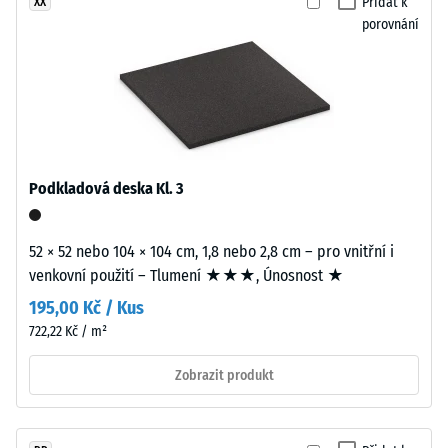
viditelné
Přidat k
XX
stupnice
v
porovnání
2 =
převážně
Tepelná
černém
vodivost
jemně
cca 0,12
strukturovaném
W/(m·K)
povrchu.
Pevnost
Granulát
Podkladová deska Kl. 3
je
v
spojen
tlaku
polyuretanovým
52 × 52 nebo 104 × 104 cm, 1,8 nebo 2,8 cm – pro vnitřní i
-
pojivem.
venkovní použití – Tlumení ★★★, Únosnost ★
Hodnota
195,00 Kč / Kus
škály
Instalace
722,22 Kč / m²
–
5
Zpracování
Zobrazit produkt
=
–
cca
Montáž