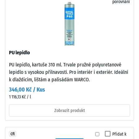
porovnání
při
speciálního
působení
nářadí
definované
nebo
síly.
lepidla
Malá
zajišťuje
hloubka
jednoduchou
vtisku
pokládku
PU lepidlo
svědčí
a
PU lepidlo, kartuše 310 ml. Trvale pružné polyuretanové
o
snadné
lepidlo s vysokou přilnavostí. Pro interiér i exteriér. Ideální
vysoké
demontáž
k dlaždicím, lištám a palisádám WARCO.
pevnosti
při
v
nutnosti
346,00 Kč / Kus
tlaku,
výměny
1 116,13 Kč / l
zatímco
jednotlivých
větší
Zobrazit produkt
desek.
hloubka
znamená
Struktura
nižší
Přidat k
Cfl
spodní