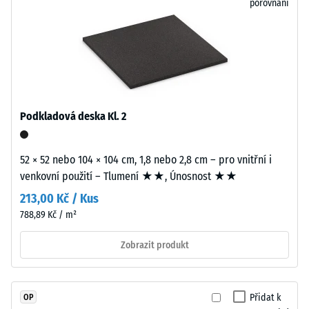
porovnání
podmínky
pro
Pevnost
velmi
v
tenkou
tlaku
vlasovou
materiálu
spáru
popisuje
v
Podkladová deska Kl. 2
jeho
každém
odolnost
propojení.
vůči
Povrch
52 × 52 nebo 104 × 104 cm, 1,8 nebo 2,8 cm – pro vnitřní i
lokálnímu
vypadá
venkovní použití – Tlumení ★★, Únosnost ★★
zatížení.
homogenní
213,00 Kč / Kus
Udává,
a
788,89 Kč / m²
do
jednotný
jaké
bez
Zobrazit produkt
míry
optického
se
rozčlánění.
materiál
Spojení
Přidat k
OP
deformuje
bez