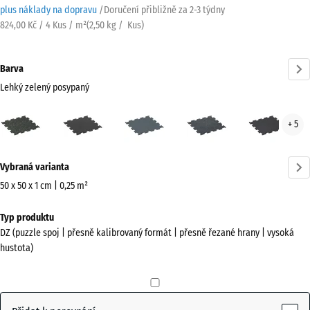
plus náklady na dopravu
/
Doručení přibližně za
2-3 týdny
824,00 Kč / 4 Kus / m²
(
2,50
kg
/ Kus)
Barva
Lehký zelený posypaný
Lehký
Antracit
Kapradinová
Lehce
Lehc
+ 5
zelený
zelená
modře
červ
posypaný
posypaná
pos
Více
(active)
Vybraná varianta
informací
o
50 x 50 x 1 cm | 0,25 m²
barvách?
Rozměry
Typ produktu
pro
Zobrazit
DZ (puzzle spoj | přesně kalibrovaný formát | přesně řezané hrany | vysoká
dopravu
paletu
hustota)
530
barev
x
Lehký
530
zelený
x