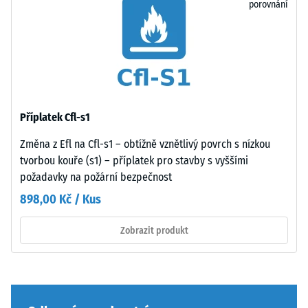
odolnost
porovnání
strany
vůči
bodovému
zatížení.
Spodní
Taková
strana
zatížení
je
mohou
rovná
vznikat
Příplatek Cfl-s1
bez
například
vtlačené
Změna z Efl na Cfl-s1 – obtížně vznětlivý povrch s nízkou
vlivem
struktury.
tvorbou kouře (s1) – příplatek pro stavby s vyššími
bot
Výrobek
požadavky na požární bezpečnost
s
spočívá
898,00 Kč / Kus
vysokými
celoplošně
podpatky,
na
Zobrazit produkt
nohou
podkladu.
nábytku,
Toto
květináčů
provedení
na
nemá
kolečkách
integrovanou