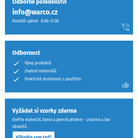
Odborné poradenství
nebo
drenáž
podstavců
info@warco.cz
–
různých
pokud
Pondělí–pátek · 8:00–17:00
zařízení.
je
Pevnost
odvod
v
vody
tlaku
nutný,
Odbornost
se
je
stanovuje
třeba
Vývoj produktů
podle
jej
Znalost materiálů
zkušební
zajistit
Praktické zkušenosti s použitím
metody
stavebními
uvedené
opatřeními.
v
Pokládka
normě
se
Vyžádat si vzorky zdarma
BS
provádí
Ověřte materiál, barvu a povrch předem – zdarma a bez
7188:1998.
na
závazků.
Zkušební
trvale
těleso
únosný
Klikněte sem teď!