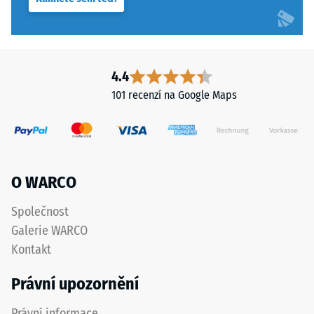
s
podklad.
plochou
Viz
100
návod
mm²
k
4.4
(odpovídá
montáži.
101 recenzí na Google Maps
1
cm²)
je
přitlačeno
na
O WARCO
vzorek
materiálu
Společnost
silou
Galerie WARCO
1000
N
Kontakt
(přibližně
Právní upozornění
105
kg).
Právní informace