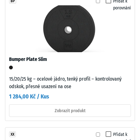
0
Přidat k
BP
porovnání
Desky
mm
vycházejí
zbytkového
z
vtisku
větších
formátů
po
a
24
jsou
Bumper Plate Slim
hodinách
přesně
vyřezány
odlehčení
bez
15/20/25 kg – ocelové jádro, tenký profil – kontrolovaný
(BS
zaoblení
odskok, přesné usazení na ose
7188)
hran.
1 284,00 Kč / Kus
Všechny
hrany
Zobrazit produkt
jsou
pravoúhlé,
/ 5
což
Přidat k
XX
vytváří