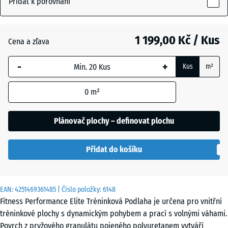
Přidat k porovnání
15
mm
Antracit
- 366,00 Kč
1 199,00 Kč / Kus
Cena a zľava
Vybraný
rozměr s
-
+
Kus
m²
modrým
Kapradinová
- 146,00 Kč
ohraničením
zelená
0
m²
se používá
pro výpočet
potřeby
Plánovač plochy – definovat plochu
Lehce
(pokud není
modře
- 198,00 Kč
v údajích o
posypaná
Přidat do košíku
produktu
uvedeno
jinak).
Lehce
EAN:
4251469361485
| Číslo položky:
6148
červeně
- 198,00 Kč
100
Fitness Performance Elite Tréninková Podlaha je určena pro vnitřní
posypaná
x
tréninkové plochy s dynamickým pohybem a prací s volnými váhami.
100
Povrch z pryžového granulátu pojeného polyuretanem vytváří