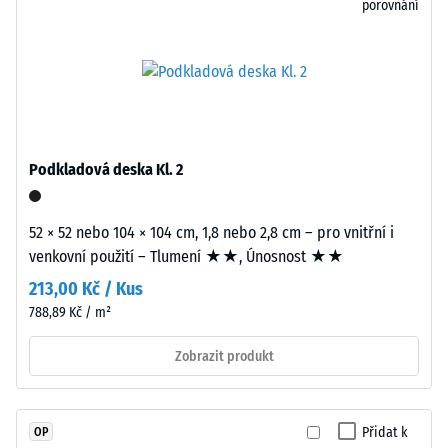
porovnání
při
bez
působení
optického
definované
rozčlánění.
síly.
Spojení
Malá
bez
hloubka
speciálního
vtisku
nářadí
Podkladová deska Kl. 2
svědčí
nebo
o
lepidla
52 × 52 nebo 104 × 104 cm, 1,8 nebo 2,8 cm – pro vnitřní i
vysoké
zajišťuje
venkovní použití – Tlumení ★★, Únosnost ★★
pevnosti
jednoduchou
v
pokládku
213,00 Kč / Kus
tlaku,
a
788,89 Kč / m²
zatímco
snadné
větší
Zobrazit produkt
demontáž
hloubka
při
znamená
nutnosti
nižší
výměny
Přidat k
OP