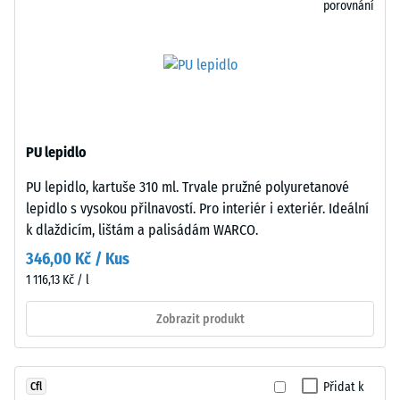
odolnost
jednotlivých
porovnání
vůči
desek.
bodovému
zatížení.
Struktura
Taková
spodní
zatížení
strany
mohou
vznikat
PU lepidlo
například
PU lepidlo, kartuše 310 ml. Trvale pružné polyuretanové
vlivem
lepidlo s vysokou přilnavostí. Pro interiér i exteriér. Ideální
bot
k dlaždicím, lištám a palisádám WARCO.
s
Spodní
346,00 Kč / Kus
vysokými
strana
podpatky,
1 116,13 Kč / l
je
nohou
rovná
Zobrazit produkt
nábytku,
bez
květináčů
vtlačené
na
struktury.
kolečkách
Přidat k
Cfl
Výrobek