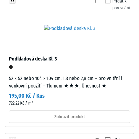
0
Přidat k
XX
–
porovnání
mm
Zpracování
zbytkového
–
Montáž
vtisku
po
Desky
24
vycházejí
Podkladová deska Kl. 3
hodinách
z
větších
odlehčení
formátů
52 × 52 nebo 104 × 104 cm, 1,8 nebo 2,8 cm – pro vnitřní i
(BS
a
venkovní použití – Tlumení ★★★, Únosnost ★
7188)
jsou
195,00 Kč / Kus
přesně
722,22 Kč / m²
vyřezány
bez
Zobrazit produkt
zaoblení
/ 5
hran.
Všechny