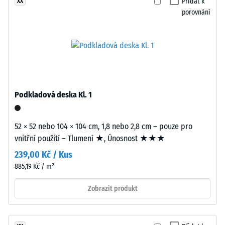
recyklace
Přidat k
XX
stupnice
použitých
porovnání
2 =
pneumatik.
Tepelná
U
vodivost
černých
cca 0,12
a
W/(m·K)
antracitových
Pevnost
variant
Podkladová deska Kl. 1
se
v
používá
tlaku
transparentní
52 × 52 nebo 104 × 104 cm, 1,8 nebo 2,8 cm – pouze pro
-
pojivo,
vnitřní použití – Tlumení ★, Únosnost ★★★
barevné
Hodnota
239,00 Kč / Kus
varianty
škály
885,19 Kč / m²
využívají
5
pigmentované
Zobrazit produkt
pojivo.
=
cca
Instalace