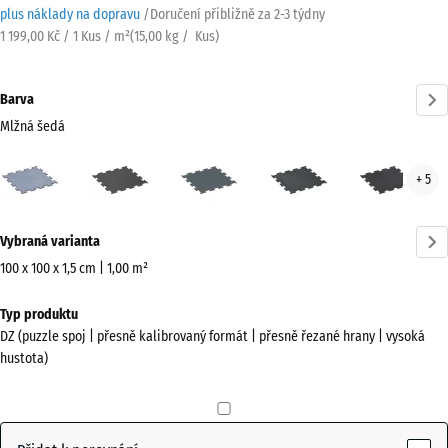
plus náklady na dopravu
/
Doručení přibližně za
2-3 týdny
1 199,00 Kč / 1 Kus / m²
(
15,00
kg
/ Kus)
Barva
Mlžná šedá
Mlžná
Antracit
Kapradinová
Lehce
Lehc
+ 5
šedá
zelená
modře
červ
(active)
posypaná
pos
Více
Vybraná varianta
informací
o
100 x 100 x 1,5 cm | 1,00 m²
barvách?
Rozměry
Typ produktu
pro
Zobrazit
DZ (puzzle spoj | přesně kalibrovaný formát | přesně řezané hrany | vysoká
dopravu
paletu
hustota)
1060
barev
x
Mlžná
1060
(active)
šedá
x