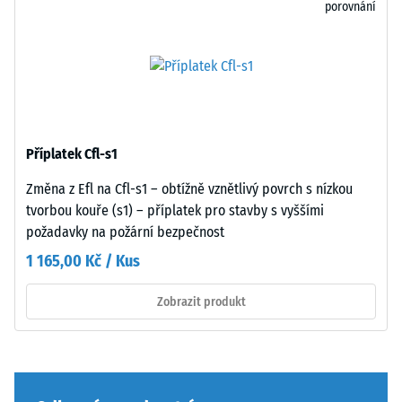
porovnání
nebo
spočívá
podstavců
celoplošně
různých
na
zařízení.
podkladu.
Pevnost
Toto
v
provedení
tlaku
nemá
Příplatek Cfl-s1
se
integrovanou
stanovuje
drenáž
Změna z Efl na Cfl-s1 – obtížně vznětlivý povrch s nízkou
podle
–
tvorbou kouře (s1) – příplatek pro stavby s vyššími
zkušební
pokud
požadavky na požární bezpečnost
metody
je
1 165,00 Kč / Kus
uvedené
odvod
v
vody
Zobrazit produkt
normě
nutný,
BS
je
7188:1998.
třeba
Zkušební
jej
těleso
zajistit