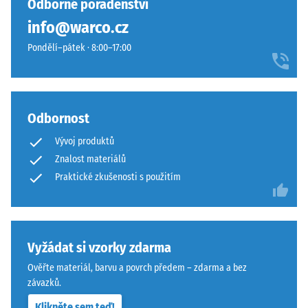
Odborné poradenství
s
stavebními
info@warco.cz
plochou
opatřeními.
100
Pokládka
Pondělí–pátek · 8:00–17:00
mm²
se
(odpovídá
provádí
1
na
cm²)
trvale
Odbornost
je
únosný
Vývoj produktů
přitlačeno
podklad.
Znalost materiálů
na
Viz
vzorek
Praktické zkušenosti s použitím
návod
materiálu
k
silou
montáži.
1000
N
Vyžádat si vzorky zdarma
(přibližně
Ověřte materiál, barvu a povrch předem – zdarma a bez
105
závazků.
kg).
Klikněte sem teď!