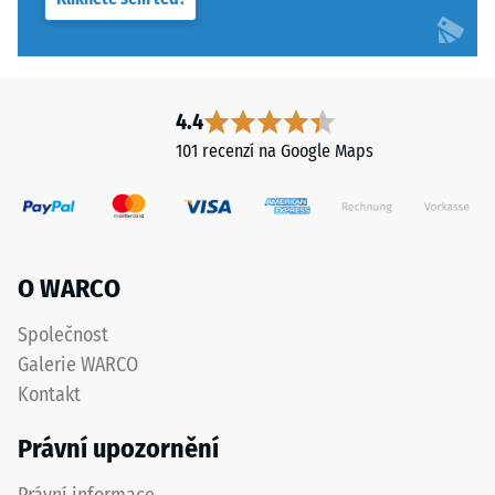
Výsledná
hloubka
vtisku
se
měří
4.4
ihned
101 recenzí na Google Maps
po
aplikaci
zatížení
a
poté
O WARCO
v
pravidelných
Společnost
intervalech
Galerie WARCO
po
Kontakt
dobu
24
Právní upozornění
hodin,
aby