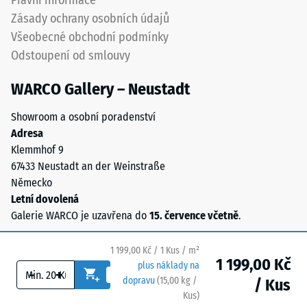
Právní informace
se
Zásady ochrany osobních údajů
určila
Všeobecné obchodní podmínky
trvalá
Odstoupení od smlouvy
deformace.
Kromě
WARCO Gallery – Neustadt
toho
se
Showroom a osobní poradenství
kontroluje,
Adresa
zda
Klemmhof 9
materiál
67433 Neustadt an der Weinstraße
v
Německo
okolí
Letní dovolená
zatěžovaného
Galerie WARCO je uzavřena do
15. července včetně
.
bodu
zůstává
1 199,00 Kč / 1 Kus / m²
neporušený
1 199,00 Kč
plus náklady na
–
-
+
dopravu
(
15,00
kg
/
/ Kus
bez
Kus)
Bezpečné podlahy.
trhlin,