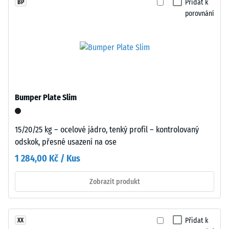
Přidat k
BP
hrany
porovnání
jsou
Pevnost
pravoúhlé,
v
což
tlaku
vytváří
materiálu
podmínky
popisuje
pro
jeho
velmi
Bumper Plate Slim
odolnost
tenkou
vůči
vlasovou
lokálnímu
15/20/25 kg – ocelové jádro, tenký profil – kontrolovaný
spáru
zatížení.
odskok, přesné usazení na ose
v
Udává,
každém
1 284,00 Kč / Kus
do
propojení.
jaké
Povrch
Zobrazit produkt
míry
vypadá
se
homogenní
materiál
a
Přidat k
XX
deformuje
jednotný