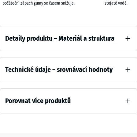
50
předvídatelný kontakt s podlahou. V zatěžovaných zónách se síla
počáteční zápach gumy se časem snižuje.
stojaté vodě.
x
nepřenáší bodově jen do hran, ale rozkládá se do celé plochy dílce.
50
Spojení a pokládka
x 1
Dílce jsou opatřeny přesně řezaným puzzle spojem bez zkosení hran.
Mlžná
- 575,00 Kč
+ 49,00 Kč
Detaily
cm
Při pokládce do sebe zapadají tak, že vzniká plocha s minimálními
šedá
Detaily produktu – Materiál a struktura
|
spárami a bez výrazných přechodů. Pokládka probíhá volně, bez
produktu
0,25
lepení, což umožňuje rychlou instalaci i pozdější úpravy nebo
–
m²
rozšíření plochy. Skladbu lze podle potřeby znovu rozebrat a
Barva
Materiál
sestavit v jiném uspořádání, což usnadňuje změny dispozice i
Comparative
Patinované
a
vytváření samostatných tréninkových zón.
Technické údaje – srovnávací hodnoty
stříbro
values
Systémové doplňky
50
struktura
Okraje plochy lze zakončit nájezdovou hranou art. 4165, která
x
Starostříbrná
Pevnost v
navazuje na výšku dílců a umožňuje plynulý přechod. V kombinaci s
50
kombinuje
tlaku -
funkční deskou XX jako podkladem lze upravit skladbu podle
x 2
Porovnat více produktů
- 444,00 Kč
Hodnota
tlumenou
požadovaného chování podlahy při tréninku. Funkční deska XX může
cm
škály 5 =
šedost
ovlivnit elasticitu i stabilitu skladby, takže podlaha lépe odpovídá
|
cca 0 mm
s
konkrétnímu způsobu použití.
0,25
zbytkového
Zatím
lehkým
m²
vtisku po
nebyl
kovovým
24
vybrán