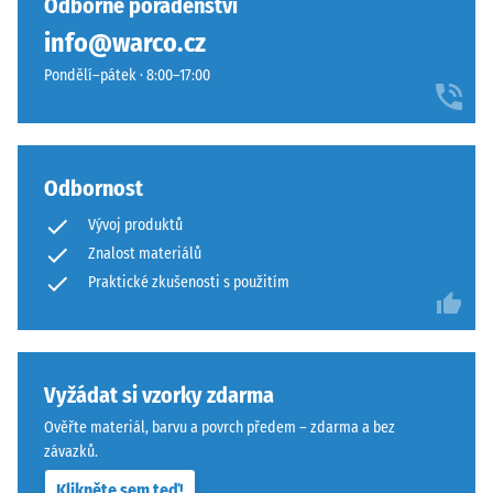
Odborné poradenství
nebo
drenáž
podstavců
info@warco.cz
–
různých
pokud
Pondělí–pátek · 8:00–17:00
zařízení.
je
Pevnost
odvod
v
vody
tlaku
nutný,
Odbornost
se
je
stanovuje
třeba
Vývoj produktů
podle
jej
Znalost materiálů
zkušební
zajistit
Praktické zkušenosti s použitím
metody
stavebními
uvedené
opatřeními.
v
Pokládka
normě
se
Vyžádat si vzorky zdarma
BS
provádí
Ověřte materiál, barvu a povrch předem – zdarma a bez
7188:1998.
na
závazků.
Zkušební
trvale
těleso
únosný
Klikněte sem teď!