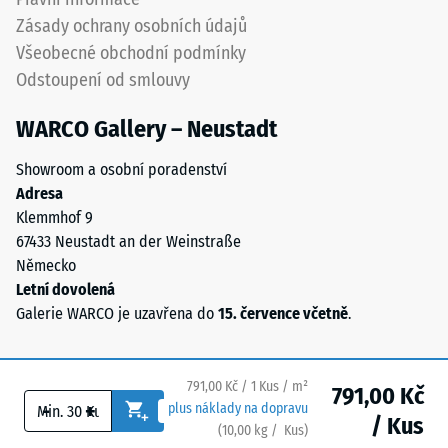
Výsledná
Zásady ochrany osobních údajů
hloubka
vtisku
Všeobecné obchodní podmínky
se
Odstoupení od smlouvy
měří
ihned
WARCO Gallery – Neustadt
po
aplikaci
Showroom a osobní poradenství
zatížení
Adresa
a
Klemmhof 9
poté
67433 Neustadt an der Weinstraße
v
Německo
pravidelných
Letní dovolená
intervalech
Galerie WARCO je uzavřena do
15. července včetně
.
po
dobu
24
791,00 Kč / 1 Kus / m²
791,00 Kč
-
+
hodin,
plus náklady na dopravu
/ Kus
(
10,00
kg
/ Kus)
Bezpečné podlahy.
aby