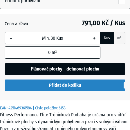
Přidat k porovnání
10
mm
Antracit
- 147,00 Kč
791,00 Kč / Kus
Cena a zľava
Vybraný
rozměr s
-
+
Kus
m²
modrým
Kapradinová
ohraničením
zelená
0
m²
se používá
pro výpočet
potřeby
Plánovač plochy – definovat plochu
Lehce
(pokud není
modře
- 39,00 Kč
v údajích o
posypaná
Přidat do košíku
produktu
uvedeno
jinak).
Lehce
EAN:
4251469361584
| Číslo položky:
6158
červeně
- 39,00 Kč
100
Fitness Performance Elite Tréninková Podlaha je určena pro vnitřní
posypaná
x
tréninkové plochy s dynamickým pohybem a prací s volnými váhami.
100
Povrch z pryžového granulátu pojeného polyuretanem vytváří