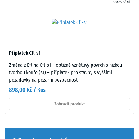
odolnost
porovnání
vůči
bodovému
zatížení.
Spodní
Taková
strana
zatížení
je
mohou
rovná
vznikat
Příplatek Cfl-s1
bez
například
vtlačené
Změna z Efl na Cfl-s1 – obtížně vznětlivý povrch s nízkou
vlivem
struktury.
tvorbou kouře (s1) – příplatek pro stavby s vyššími
bot
Výrobek
požadavky na požární bezpečnost
s
spočívá
898,00 Kč / Kus
vysokými
celoplošně
podpatky,
na
Zobrazit produkt
nohou
podkladu.
nábytku,
Toto
květináčů
provedení
na
nemá
kolečkách
integrovanou