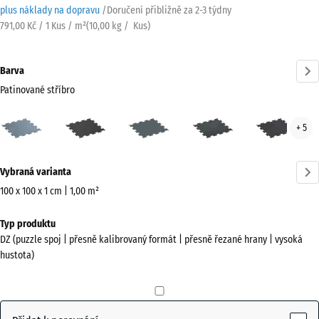
plus náklady na dopravu
/
Doručení přibližně za
2-3 týdny
791,00 Kč / 1 Kus / m²
(
10,00
kg
/ Kus)
Barva
Patinované stříbro
Patinované
Antracit
Kapradinová
Lehce
Lehc
+ 5
stříbro
zelená
modře
červ
(active)
posypaná
pos
Více
Vybraná varianta
informací
o
100 x 100 x 1 cm | 1,00 m²
barvách?
Rozměry
Typ produktu
pro
Zobrazit
DZ (puzzle spoj | přesně kalibrovaný formát | přesně řezané hrany | vysoká
dopravu
paletu
hustota)
1060
barev
x
Patinované
1060
(active)
stříbro
x