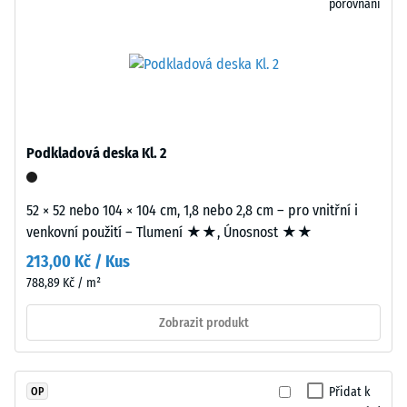
porovnání
tenkou
vlasovou
Pevnost
spáru
v
v
tlaku
každém
materiálu
propojení.
popisuje
Povrch
Podkladová deska Kl. 2
jeho
vypadá
odolnost
homogenní
vůči
a
52 × 52 nebo 104 × 104 cm, 1,8 nebo 2,8 cm – pro vnitřní i
lokálnímu
jednotný
venkovní použití – Tlumení ★★, Únosnost ★★
zatížení.
bez
213,00 Kč / Kus
Udává,
optického
788,89 Kč / m²
do
rozčlánění.
jaké
Spojení
Zobrazit produkt
míry
bez
se
speciálního
materiál
nářadí
Přidat k
OP
deformuje
nebo