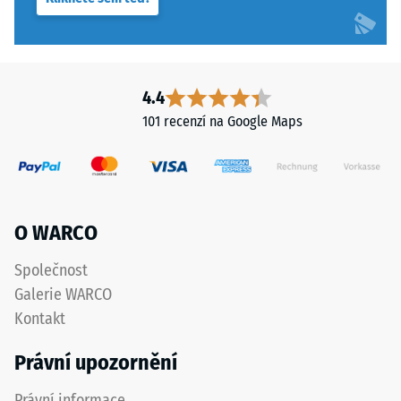
s
podklad.
plochou
Viz
100
návod
mm²
k
4.4
(odpovídá
montáži.
101 recenzí na Google Maps
1
cm²)
je
přitlačeno
na
O WARCO
vzorek
materiálu
Společnost
silou
Galerie WARCO
1000
N
Kontakt
(přibližně
Právní upozornění
105
kg).
Právní informace