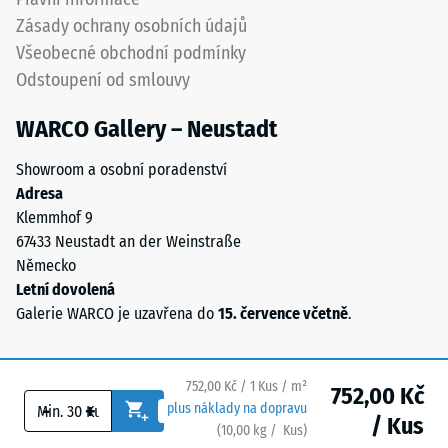
Výsledná
Pokládka
Zásady ochrany osobních údajů
hloubka
se
vtisku
Všeobecné obchodní podmínky
provádí
se
na
Odstoupení od smlouvy
měří
trvale
ihned
WARCO Gallery – Neustadt
únosný
po
podklad.
aplikaci
Showroom a osobní poradenství
Viz
zatížení
Adresa
návod
a
Klemmhof 9
k
poté
67433 Neustadt an der Weinstraße
montáži.
v
Německo
pravidelných
Letní dovolená
intervalech
Galerie WARCO je uzavřena do
15. července včetně
.
po
dobu
24
752,00 Kč / 1 Kus / m²
752,00 Kč
-
+
hodin,
plus náklady na dopravu
/ Kus
(
10,00
kg
/ Kus)
Bezpečné podlahy.
aby