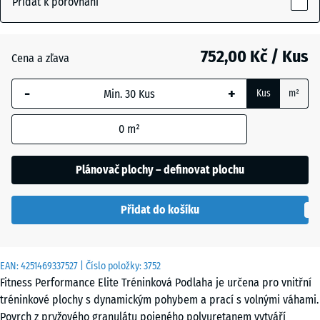
Přidat k porovnání
(active)
posypaná
10
mm
752,00 Kč / Kus
Cena a zľava
Vybraný
Antracit
- 108,00 Kč
rozměr s
-
+
Kus
m²
modrým
ohraničením
Kapradinová
+ 39,00 Kč
0
m²
se používá
zelená
pro výpočet
potřeby
Plánovač plochy – definovat plochu
(pokud není
Lehce
v údajích o
modře
Přidat do košíku
produktu
posypaná
uvedeno
jinak).
EAN:
4251469337527
| Číslo položky:
3752
Lehce
100
Fitness Performance Elite Tréninková Podlaha je určena pro vnitřní
červeně
x
tréninkové plochy s dynamickým pohybem a prací s volnými váhami.
posypaná
100
Povrch z pryžového granulátu pojeného polyuretanem vytváří