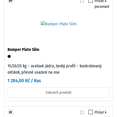
0
Přidat k
BP
černém
porovnání
jemně
mm
strukturovaném
zbytkového
povrchu.
vtisku
Granulát
je
po
spojen
24
polyuretanovým
Bumper Plate Slim
hodinách
pojivem.
odlehčení
15/20/25 kg – ocelové jádro, tenký profil – kontrolovaný
(BS
Instalace
odskok, přesné usazení na ose
–
7188)
1 284,00 Kč / Kus
Zpracování
–
Zobrazit produkt
Montáž
/ 5
Přidat k
XX