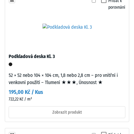
granulátu.
Přidat k
XX
stupnice
EPDM
porovnání
2 =
(etylen-
Tepelná
propylen-
vodivost
dien
cca 0,12
monomer)
W/(m·K)
je
Pevnost
syntetický
Podkladová deska Kl. 3
kaučuk
v
průbarvený
tlaku
v
52 × 52 nebo 104 × 104 cm, 1,8 nebo 2,8 cm – pro vnitřní i
-
hmotě.
venkovní použití – Tlumení ★★★, Únosnost ★
Barevné
Hodnota
195,00 Kč / Kus
částice
škály
722,22 Kč / m²
EPDM
5
jsou
Zobrazit produkt
viditelné
=
v
cca
převážně