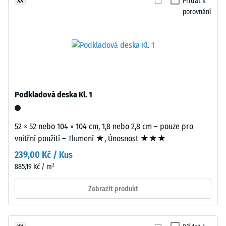
Propustnost
Přidat k
XX
jemnozrnný
vody (EN
porovnání
černý
12616) -
granulát
Hodnota
z
stupnice 1 =
Infiltrace
recyklovaných
cca 0 mm/h
pneumatik
(0 l/h/m²)
(ELT
–
Podkladová deska Kl. 1
Protiskluznost
End
(EN 16165) –
of
Hodnota
52 × 52 nebo 104 × 104 cm, 1,8 nebo 2,8 cm – pouze pro
Life
stupnice 2 =
vnitřní použití – Tlumení ★, Únosnost ★★★
střední
Tyres)
akceptační
doplněný
239,00 Kč / Kus
úhel cca 13°,
přibližně
885,19 Kč / m²
skupina R10
10
Zobrazit produkt
%
Tepelná
barevného
izolace
EPDM
–
Hodnota