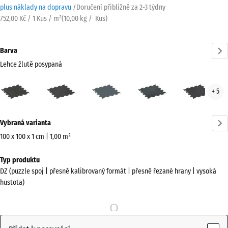
plus náklady na dopravu
/
Doručení přibližně za
2-3 týdny
752,00 Kč / 1 Kus / m²
(
10,00
kg
/ Kus)
Barva
Lehce žlutě posypaná
Lehce
Antracit
Kapradinová
Lehce
Lehc
+ 5
žlutě
zelená
modře
červ
posypaná
posypaná
pos
Více
(active)
Vybraná varianta
informací
o
100 x 100 x 1 cm | 1,00 m²
barvách?
Rozměry
Typ produktu
pro
Zobrazit
DZ (puzzle spoj | přesně kalibrovaný formát | přesně řezané hrany | vysoká
dopravu
paletu
hustota)
1060
barev
x
Lehce
1060
žlutě
x