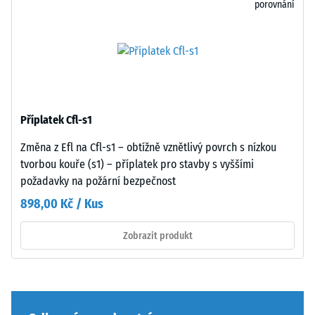
odolnost
rozčlánění.
porovnání
vůči
Spojení
bodovému
bez
zatížení.
speciálního
Taková
nářadí
zatížení
nebo
mohou
lepidla
vznikat
Příplatek Cfl-s1
zajišťuje
například
jednoduchou
Změna z Efl na Cfl-s1 – obtížně vznětlivý povrch s nízkou
vlivem
pokládku
tvorbou kouře (s1) – příplatek pro stavby s vyššími
bot
a
požadavky na požární bezpečnost
s
snadné
898,00 Kč / Kus
vysokými
demontáž
podpatky,
při
Zobrazit produkt
nohou
nutnosti
nábytku,
výměny
květináčů
jednotlivých
na
desek.
kolečkách