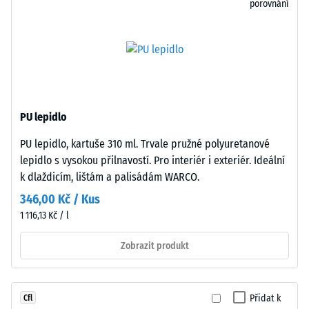
porovnání
při
což
působení
vytváří
definované
podmínky
síly.
pro
Malá
velmi
hloubka
tenkou
vtisku
vlasovou
PU lepidlo
svědčí
spáru
PU lepidlo, kartuše 310 ml. Trvale pružné polyuretanové
o
v
lepidlo s vysokou přilnavostí. Pro interiér i exteriér. Ideální
vysoké
každém
k dlaždicím, lištám a palisádám WARCO.
pevnosti
propojení.
v
Povrch
346,00 Kč / Kus
tlaku,
vypadá
1 116,13 Kč / l
zatímco
homogenní
větší
Zobrazit produkt
a
hloubka
jednotný
znamená
bez
nižší
optického
Přidat k
Cfl