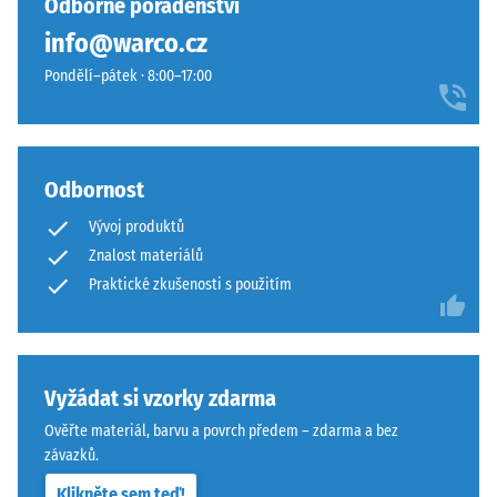
Odborné poradenství
nebo
Struktura
podstavců
info@warco.cz
spodní
různých
Pondělí–pátek · 8:00–17:00
strany
zařízení.
Pevnost
v
tlaku
Odbornost
se
stanovuje
Spodní
Vývoj produktů
podle
strana
Znalost materiálů
zkušební
je
Praktické zkušenosti s použitím
metody
rovná
uvedené
bez
v
vtlačené
normě
struktury.
Vyžádat si vzorky zdarma
BS
Výrobek
Ověřte materiál, barvu a povrch předem – zdarma a bez
7188:1998.
spočívá
závazků.
Zkušební
celoplošně
těleso
na
Klikněte sem teď!