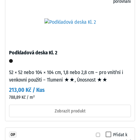
porovnání
Pevnost
v
Desky
tlaku
vycházejí
materiálu
z
popisuje
větších
Podkladová deska Kl. 2
jeho
formátů
odolnost
a
vůči
jsou
52 × 52 nebo 104 × 104 cm, 1,8 nebo 2,8 cm – pro vnitřní i
lokálnímu
přesně
venkovní použití – Tlumení ★★, Únosnost ★★
zatížení.
vyřezány
213,00 Kč / Kus
Udává,
bez
788,89 Kč / m²
do
zaoblení
jaké
hran.
Zobrazit produkt
míry
Všechny
se
hrany
materiál
jsou
Přidat k
OP
deformuje
pravoúhlé,