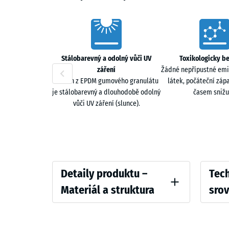
Characteristics
Stálobarevný a odolný vůči UV
Toxikologicky b
záření
Žádné nepřípustné emi
Povrch z EPDM gumového granulátu
látek, počáteční záp
je stálobarevný a dlouhodobě odolný
časem snižu
vůči UV záření (slunce).
Detaily
Compar
Detaily produktu –
Tech
produktu
values
Materiál a struktura
sro
–
Barva
Pevnost
Materiál
Levandule