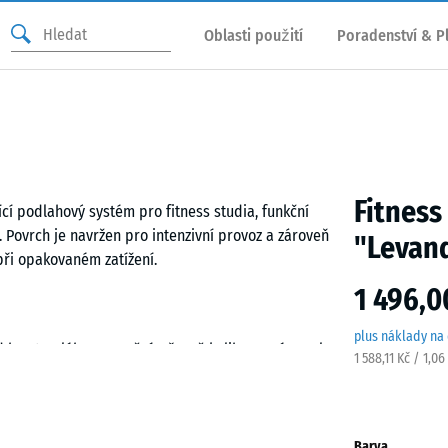
Oblasti použití
Poradenství & P
Fitness
í podlahový systém pro fitness studia, funkční
 Povrch je navržen pro intenzivní provoz a zároveň
"Levan
při opakovaném zatížení.
1 496,0
plus náklady na
d bez trvalého upevnění. Přesně kalibrované puzzle
1 588,11 Kč / 1,0
laždice lze upravit běžným nářadím a jednotlivé
Barva