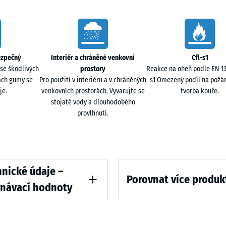
Traverti
44,6
x
44,6
Šedá
- 1 
×
žula
ezpečný
Interiér a chráněné venkovní
Cfl-s1
2,8
se škodlivých
prostory
Reakce na oheň podle EN 135
cm
ach gumy se
Pro použití v interiéru a v chráněných
s1 Omezený podíl na požár
je.
venkovních prostorách. Vyvarujte se
tvorba kouře.
stojaté vody a dlouhodobého
provlhnutí.
44,6
x
44,6
- 1 
x
1,8
ative
nické údaje –
cm
Porovnat více produk
vnávací hodnoty
 v tlaku - Hodnota škály 4 = cca 0,25 mm zbytkového vtisku po 24 hodinách odle
Zatím
97,1
nebyl
x