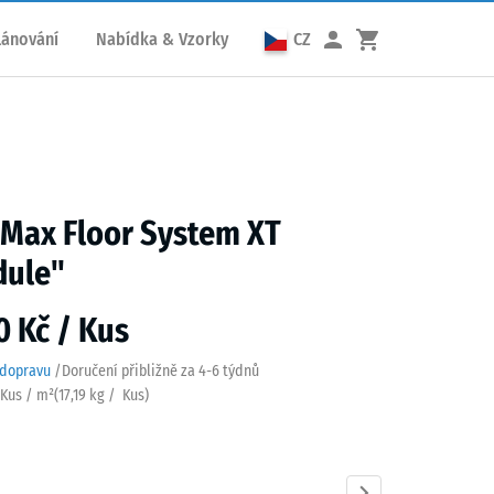
lánování
Nabídka & Vzorky
CZ
 Max Floor System XT
dule"
0 Kč / Kus
 dopravu
/
Doručení přibližně za
4-6 týdnů
6 Kus / m²
(
17,19
kg
/ Kus)