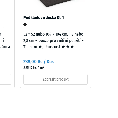
šních
a sebe.
Podkladová deska Kl. 1
ale
s
52 × 52 nebo 104 × 104 cm, 1,8 nebo
r i
2,8 cm – pouze pro vnitřní použití –
ištám a
Tlumení ★, Únosnost ★★★
239,00 Kč / Kus
885,19 Kč / m²
Zobrazit produkt