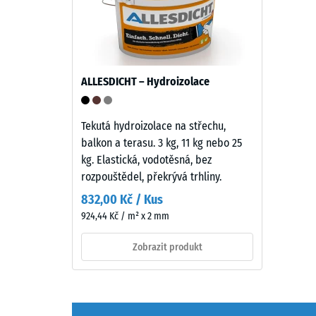
granulátu
4 / 5
(etylen-
propylen-
dien
monomer),
ALLESDICHT – Hydroizolace
průbarveno
Pevnost
v
v
hmotě
Tekutá hydroizolace na střechu,
tlaku
a
balkon a terasu. 3 kg, 11 kg nebo 25
materiál
spojeného
kg. Elastická, vodotěsná, bez
popisuje
polyuretanovým
rozpouštědel, překrývá trhliny.
jeho
pojivem
odolnost
832,00 Kč / Kus
stabilizovaným
vůči
924,44 Kč / m² x 2 mm
proti
lokálním
UV
Zobrazit produkt
zatížení.
záření.
Udává,
Povrch
do
nášlapné
jaké
vrstvy
míry