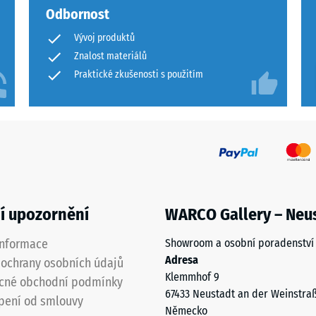
Odbornost
Vývoj produktů
je
Znalost materiálů
Praktické zkušenosti s použitím
í
ané
í upozornění
WARCO Gallery – Neu
informace
Showroom a osobní poradenství
Adresa
ochrany osobních údajů
Klemmhof 9
cné obchodní podmínky
67433 Neustadt an der Weinstra
pení od smlouvy
Německo