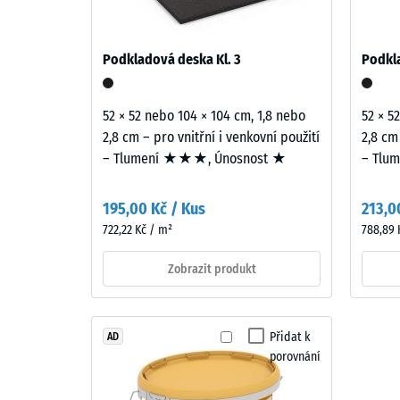
přichází v úvahu hlavně ve fitness prostorech nad
a
=
terasách, pokud chvění proniká přes navazující sta
struktura
cca
Stavebněakustické posouzení podle normy ČSN 73 0
Podkladová deska Kl. 3
Podkla
přenosu, nikoli na jednotlivou desku.
0,25
Výrobek
mm
má
52 × 52 nebo 104 × 104 cm, 1,8 nebo
52 × 5
dvouvrstvou
zbytk
2,8 cm – pro vnitřní i venkovní použití
2,8 cm
konstrukci.
vtisku
– Tlumení ★★★, Únosnost ★
– Tlu
Nášlapná
po
vrstva
195,00 Kč / Kus
213,0
tlošťky
24
722,22 Kč / m²
788,89 
přibližně
hodin
2
Zobrazit produkt
odleh
mm
je
(BS
vyrobena
7188)
Přidat k
AD
z
porovnání
nového
EPDM