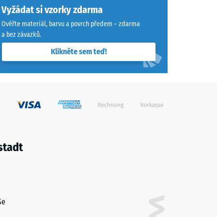
Vyžádat si vzorky zdarma
Ověřte materiál, barvu a povrch předem – zdarma
a bez závazků.
Klikněte sem teď!
stadt
ße