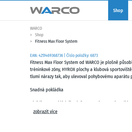
Shop
WARCO
Shop
Fitness Max Floor System
EAN:
4251469368736
| Číslo položky:
6873
Fitness Max Floor System od WARCO je plošně působíc
tréninkové zóny, HYROX plochy a klubová sportoviště.
tlumí nárazy tak, aby ulevoval pohybovému aparátu 
Snadná pokládka
Dlaždice se pokládají volně na rovný a nosný podkla
spojení vytváří téměř neviditelnou vlasovou spáru. D
zobrazit více
kusy lze kdykoli vyměnit.
Odolnost proti opotřebení a zatížení