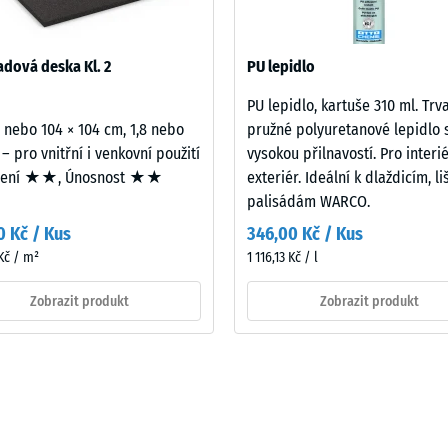
 obývanými podlažími. Uplatní se také na balkonech, pavlačích a stře
vební části do užívaných místností. Všechny vrstvy se kladou volně n
532 se vztahuje na úplnou skladbu stavební konstrukce včetně cest
dová deska Kl. 2
PU lepidlo
PU lepidlo, kartuše 310 ml. Trv
2 nebo 104 × 104 cm, 1,8 nebo
pružné polyuretanové lepidlo 
ového
 – pro vnitřní i venkovní použití
vysokou přilnavostí. Pro interié
mení ★★, Únosnost ★★
exteriér. Ideální k dlaždicím, l
palisádám WARCO.
0 Kč / Kus
346,00 Kč / Kus
Kč / m²
1 116,13 Kč / l
ách
Zobrazit produkt
Zobrazit produkt
čení