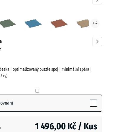
ndule
Anglický
Atlantik
Etna
Ratan
+ 4
ve)
trávník
a
cm
deska | optimalizovaný puzzle spoj | minimální spára |
žky)
(active)
le
rovnání
1 496,00 Kč / Kus
a