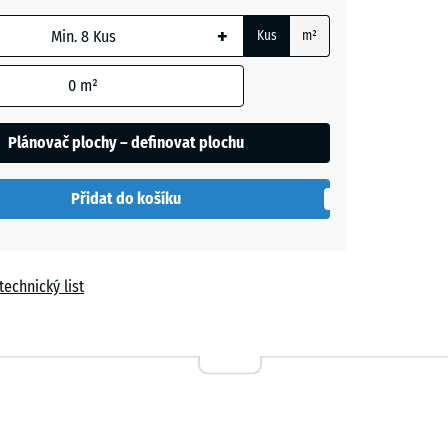
+
Kus
m²
m
0
m²
t
Plánovač plochy – definovat plochu
í
Přidat do košíku
a
technický list