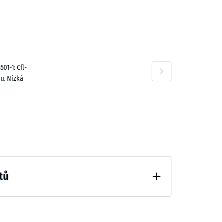
n
028,00 Kč
01-1: Cfl-
u. Nízká
100,00 Kč
tů
hčení (BS 7188)