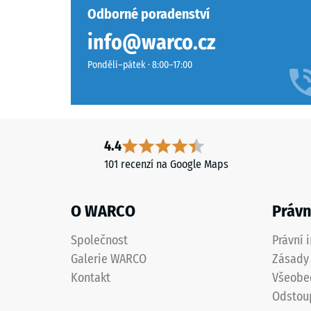
je
Odborné poradenství
se
uzavřený.
materiál
info@warco.cz
Nosnou
deformu
vrstvu
Pondělí–pátek · 8:00–17:00
při
tvoří
působen
jemnozrnný
definov
černý
síly.
gumový
Malá
granulát
4.4
hloubka
z
101 recenzí na Google Maps
vtisku
recyklovaných
svědčí
pneumatik
o
O WARCO
Právn
(ELT),
vysoké
spojený
pevnosti
Společnost
Právní 
polyuretanovým
v
Galerie WARCO
Zásady 
pojivem.
tlaku,
ELT
Kontakt
Všeobe
zatímco
znamená
Odstou
větší
„End