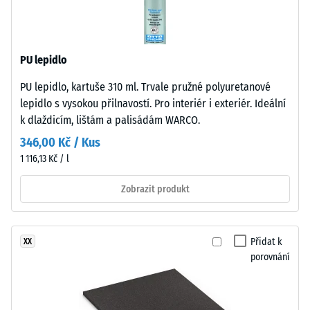
–
recyklovaných
Hodnota
pneumatik
stupnice
(ELT),
2 =
PU lepidlo
spojený
Tepelná
polyuretanovým
vodivost
PU lepidlo, kartuše 310 ml. Trvale pružné polyuretanové
pojivem.
cca 0,12
lepidlo s vysokou přilnavostí. Pro interiér i exteriér. Ideální
ELT
W/(m·K)
k dlaždicím, lištám a palisádám WARCO.
znamená
Pevnost
346,00 Kč / Kus
„End
v
1 116,13 Kč / l
of
Life
tlaku
Zobrazit produkt
Tyres“.
-
Nosná
Hodnota
vrstva
Přidat k
XX
má
škály
porovnání
vysokou
4
objemovou
=
hustotu.