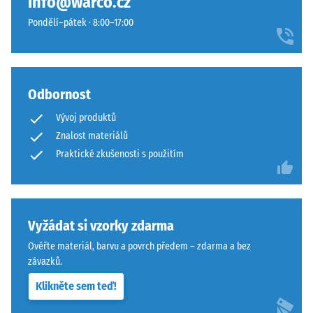
info@warco.cz
materiál
ze
deformuje
Pondělí–pátek · 8:00–17:00
spodní
při
strany,
působení
čímž
definované
zůstávají
síly.
Odbornost
spojovací
Malá
prvky
Vývoj produktů
hloubka
zcela
Znalost materiálů
vtisku
neviditelné.
svědčí
Praktické zkušenosti s použitím
Orientace
o
desek
vysoké
musí
pevnosti
být
v
Vyžádat si vzorky zdarma
zřetelně
tlaku,
vyznačena
Ověřte materiál, barvu a povrch předem – zdarma a bez
zatímco
a
závazků.
větší
přesně
Klikněte sem teď!
hloubka
dodržena
znamená
při