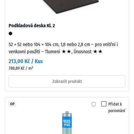
7188)
polyuretanovým
pojivem
Propustnost
stabilizovaným
vody (EN
proti
12616) –
Podkladová deska Kl. 2
UV
Hodnocení
2 =
záření.
Infiltrace až
52 × 52 nebo 104 × 104 cm, 1,8 nebo 2,8 cm – pro vnitřní i
Povrch
10 mm/h
venkovní použití – Tlumení ★★, Únosnost ★★
nášlapné
(10 l/h/m²)
vrstvy
213,00 Kč / Kus
je
Protiskluznost
788,89 Kč / m²
uzavřený.
(EN 16165) –
Nosnou
Hodnota
Zobrazit produkt
stupnice 3 =
vrstvu
střední
tvoří
akceptační
jemnozrnný
Přidat k
OP
úhel cca 15°,
černý
porovnání
skupina R10
gumový
granulát
Tepelná
z
izolace