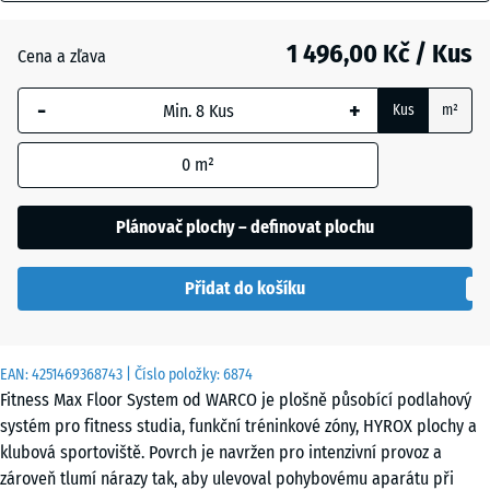
mm
Anglický
trávník
1 496,00 Kč / Kus
Cena a zľava
Vybraný
rozměr s
-
+
Kus
m²
modrým
Atlantik
ohraničením
0
m²
se používá
pro výpočet
Etna
potřeby
Plánovač plochy – definovat plochu
(pokud není
v údajích o
Levandule
Přidat do košíku
produktu
uvedeno
jinak).
Ratan
EAN:
4251469368743
| Číslo položky:
6874
97,1
Fitness Max Floor System od WARCO je plošně působící podlahový
x
systém pro fitness studia, funkční tréninkové zóny, HYROX plochy a
97,1
Terakota
klubová sportoviště. Povrch je navržen pro intenzivní provoz a
×
zároveň tlumí nárazy tak, aby ulevoval pohybovému aparátu při