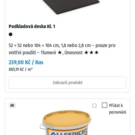
cca
Instalace
0,25
–
mm
Zpracování
Podkladová deska Kl. 1
zbytkového
–
Montáž
vtisku
52 × 52 nebo 104 × 104 cm, 1,8 nebo 2,8 cm – pouze pro
po
vnitřní použití – Tlumení ★, Únosnost ★★★
Zaoblené
24
239,00 Kč / Kus
vlnité
hodinách
885,19 Kč / m²
zuby
podobně
odlehčení
Zobrazit produkt
jako
(BS
4035
7188)
bez
Přidat k
AD
zaoblení
porovnání
hran
—
vhodné
/ 5