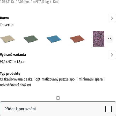
1 588,11 Kč / 1,06 Kus / m²
(
17,19
kg
/ Kus)
Barva
Travertin
Travertin
Anglický
Atlantik
Etna
Leva
+ 4
(active)
trávník
Více
Vybraná varianta
informací
o
97,1 x 97,1 × 1,8 cm
barvách?
Rozměry
Typ produktu
pro
Zobrazit
XT (kalibrovaná deska | optimalizovaný puzzle spoj | minimální spára |
dopravu
paletu
odvodňovací drážky)
1010
barev
x
(active)
Travertin
1010
x
Přidat k porovnání
18