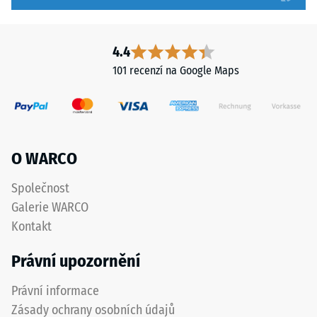
nižší
pokládce
odolnost
pro
vůči
zajištění
4.4
bodovému
správné
101 recenzí na Google Maps
zatížení.
funkce
Taková
systému.
zatížení
mohou
Struktura
vznikat
O WARCO
spodní
například
strany
vlivem
Společnost
bot
Galerie WARCO
s
Spodní
Kontakt
vysokými
strana
podpatky,
je
Právní upozornění
nohou
opatřena
nábytku,
čtvercovými
Právní informace
květináčů
opěrnými
Zásady ochrany osobních údajů
na