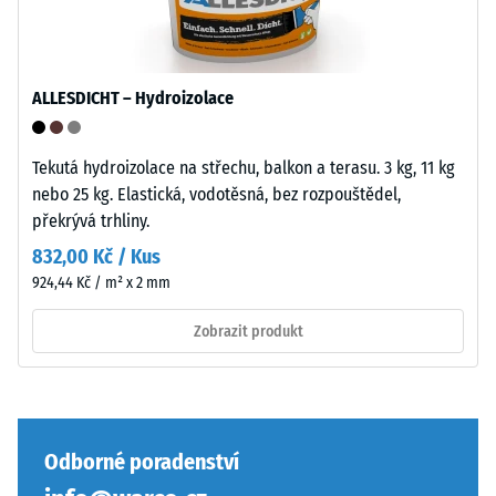
především
jako
vrchní
vrstva
ALLESDICHT – Hydroizolace
Pevnost
v
v
sendvičovém
tlaku
systému.
Tekutá hydroizolace na střechu, balkon a terasu. 3 kg, 11 kg
materiálu
Pravoúhlé
nebo 25 kg. Elastická, vodotěsná, bez rozpouštědel,
popisuje
hrany
překrývá trhliny.
jeho
zajišťují
832,00 Kč / Kus
odolnost
vlasovou
924,44 Kč / m² x 2 mm
vůči
spáru
lokálnímu
s
Zobrazit produkt
zatížení.
přísnějšími
Udává,
tolerancemi.
do
Desky
jaké
lze
míry
stabilizovat
Odborné poradenství
se
svorkami