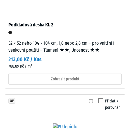
7188)
spojeného
polyuretanovým
Propustnost
pojivem
vody (EN
stabilizovaným
12616) –
Podkladová deska Kl. 2
proti
Hodnocení
2 =
UV
Infiltrace až
52 × 52 nebo 104 × 104 cm, 1,8 nebo 2,8 cm – pro vnitřní i
záření.
10 mm/h
venkovní použití – Tlumení ★★, Únosnost ★★
Povrch
(10 l/h/m²)
nášlapné
213,00 Kč / Kus
vrstvy
Protiskluznost
788,89 Kč / m²
je
(EN 16165) –
uzavřený.
Hodnota
Zobrazit produkt
stupnice 3 =
Nosnou
střední
vrstvu
akceptační
tvoří
Přidat k
OP
úhel cca 15°,
jemnozrnný
porovnání
skupina R10
černý
gumový
Tepelná
granulát
izolace