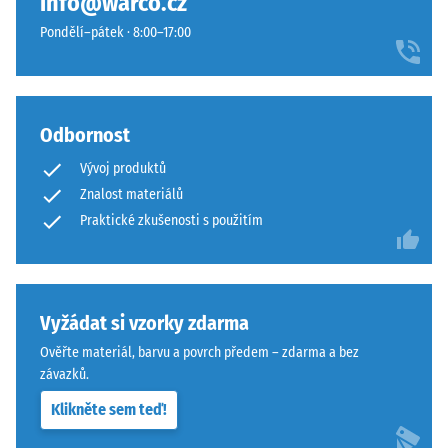
info@warco.cz
materiál
přísnějšími
deformuje
Pondělí–pátek · 8:00–17:00
tolerancemi.
při
Desky
působení
lze
definované
stabilizovat
síly.
Odbornost
svorkami
Malá
ze
Vývoj produktů
hloubka
spodní
Znalost materiálů
vtisku
strany,
svědčí
Praktické zkušenosti s použitím
čímž
o
zůstávají
vysoké
spojovací
pevnosti
prvky
v
Vyžádat si vzorky zdarma
zcela
tlaku,
neviditelné.
Ověřte materiál, barvu a povrch předem – zdarma a bez
zatímco
Orientace
závazků.
větší
desek
Klikněte sem teď!
hloubka
musí
znamená
být