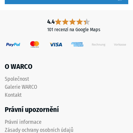
nižší
zřetelně
odolnost
vyznačena
vůči
a
4.4
bodovému
přesně
101 recenzí na Google Maps
zatížení.
dodržena
Taková
při
zatížení
pokládce
mohou
pro
vznikat
zajištění
O WARCO
například
správné
vlivem
funkce
Společnost
bot
systému.
Galerie WARCO
s
Kontakt
vysokými
Struktura
podpatky,
Právní upozornění
spodní
nohou
strany
nábytku,
Právní informace
květináčů
Zásady ochrany osobních údajů
na