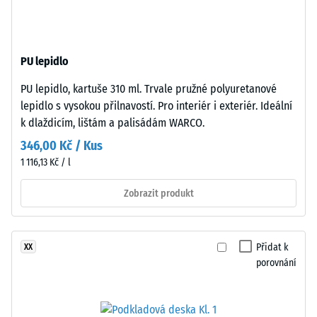
–
z
Hodnota
recyklovaných
stupnice
pneumatik
2 =
PU lepidlo
(ELT),
Tepelná
spojený
vodivost
PU lepidlo, kartuše 310 ml. Trvale pružné polyuretanové
polyuretanovým
cca 0,12
lepidlo s vysokou přilnavostí. Pro interiér i exteriér. Ideální
pojivem.
W/(m·K)
k dlaždicím, lištám a palisádám WARCO.
ELT
Pevnost
346,00 Kč / Kus
znamená
v
1 116,13 Kč / l
„End
of
tlaku
Zobrazit produkt
Life
-
Tyres“.
Hodnota
Nosná
Přidat k
XX
vrstva
škály
porovnání
má
4
vysokou
=
objemovou
hustotu.