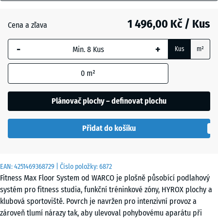
mm
Anglický
trávník
1 496,00 Kč / Kus
Cena a zľava
Vybraný
rozměr s
-
+
Kus
m²
modrým
Atlantik
ohraničením
0
m²
se používá
pro výpočet
Levandule
potřeby
Plánovač plochy – definovat plochu
(pokud není
v údajích o
Přidat do košíku
produktu
Ratan
uvedeno
jinak).
EAN:
4251469368729
| Číslo položky:
6872
97,1
Fitness Max Floor System od WARCO je plošně působící podlahový
Terakota
x
systém pro fitness studia, funkční tréninkové zóny, HYROX plochy a
97,1
klubová sportoviště. Povrch je navržen pro intenzivní provoz a
×
zároveň tlumí nárazy tak, aby ulevoval pohybovému aparátu při