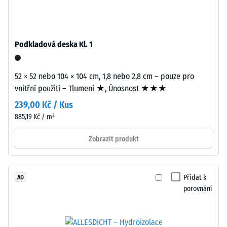
cca
0,25
Instalace
mm
–
Podkladová deska Kl. 1
zbytkového
Zpracování
–
vtisku
52 × 52 nebo 104 × 104 cm, 1,8 nebo 2,8 cm – pouze pro
Montáž
po
vnitřní použití – Tlumení ★, Únosnost ★★★
24
239,00 Kč / Kus
hodinách
885,19 Kč / m²
odlehčení
Zobrazit produkt
(BS
7188)
Zaoblené
Přidat k
AD
vlnité
porovnání
zuby
podobně
jako
/ 5