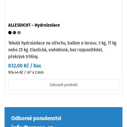
4035
bez
zaoblení
hran
ALLESDICHT – Hydroizolace
Pevnost
—
v
vhodné
tlaku
především
Tekutá hydroizolace na střechu, balkon a terasu. 3 kg, 11 kg
materiálu
jako
nebo 25 kg. Elastická, vodotěsná, bez rozpouštědel,
popisuje
vrchní
překrývá trhliny.
jeho
vrstva
832,00 Kč / Kus
odolnost
v
924,44 Kč / m² x 2 mm
vůči
sendvičovém
lokálnímu
systému.
Zobrazit produkt
zatížení.
Pravoúhlé
Udává,
hrany
do
zajišťují
jaké
vlasovou
míry
spáru
Odborné poradenství
se
s