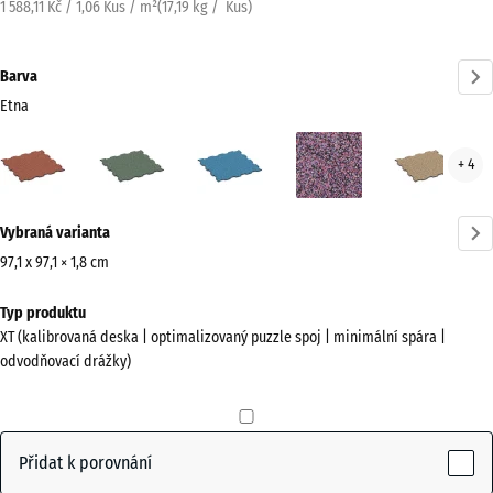
1 588,11 Kč / 1,06 Kus / m²
(
17,19
kg
/ Kus)
Barva
Etna
Etna
Anglický
Atlantik
Levandule
Rata
+ 4
(active)
trávník
Více
Vybraná varianta
informací
o
97,1 x 97,1 × 1,8 cm
barvách?
Rozměry
Typ produktu
pro
Zobrazit
XT (kalibrovaná deska | optimalizovaný puzzle spoj | minimální spára |
dopravu
paletu
odvodňovací drážky)
1010
barev
x
(active)
Etna
1010
x
Přidat k porovnání
18