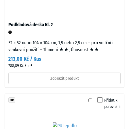
7188)
spojeného
polyuretanovým
Propustnost
pojivem
vody (EN
stabilizovaným
12616) –
Podkladová deska Kl. 2
proti
Hodnocení
2 =
UV
Infiltrace až
52 × 52 nebo 104 × 104 cm, 1,8 nebo 2,8 cm – pro vnitřní i
záření.
10 mm/h
venkovní použití – Tlumení ★★, Únosnost ★★
Povrch
(10 l/h/m²)
nášlapné
213,00 Kč / Kus
vrstvy
Protiskluznost
788,89 Kč / m²
je
(EN 16165) –
uzavřený.
Hodnota
Zobrazit produkt
stupnice 3 =
Nosnou
střední
vrstvu
akceptační
tvoří
Přidat k
OP
úhel cca 15°,
jemnozrnný
porovnání
skupina R10
černý
gumový
Tepelná
granulát
izolace