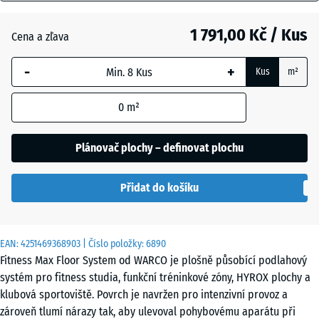
mm
Anglický
trávník
1 791,00 Kč / Kus
Cena a zľava
Vybraný
rozměr s
-
+
Kus
m²
modrým
Atlantik
ohraničením
0
m²
se používá
pro výpočet
Levandule
potřeby
Plánovač plochy – definovat plochu
(pokud není
v údajích o
Ratan
Přidat do košíku
produktu
uvedeno
jinak).
EAN:
4251469368903
| Číslo položky:
6890
Terakota
97,1
Fitness Max Floor System od WARCO je plošně působící podlahový
x
systém pro fitness studia, funkční tréninkové zóny, HYROX plochy a
97,1
klubová sportoviště. Povrch je navržen pro intenzivní provoz a
x
Tmavě
zároveň tlumí nárazy tak, aby ulevoval pohybovému aparátu při