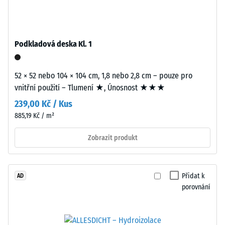
cca
0,25
Instalace
mm
–
Podkladová deska Kl. 1
zbytkového
Zpracování
–
vtisku
52 × 52 nebo 104 × 104 cm, 1,8 nebo 2,8 cm – pouze pro
Montáž
po
vnitřní použití – Tlumení ★, Únosnost ★★★
24
239,00 Kč / Kus
hodinách
885,19 Kč / m²
odlehčení
Zobrazit produkt
(BS
7188)
Zaoblené
Přidat k
AD
vlnité
porovnání
zuby
podobně
jako
/ 5