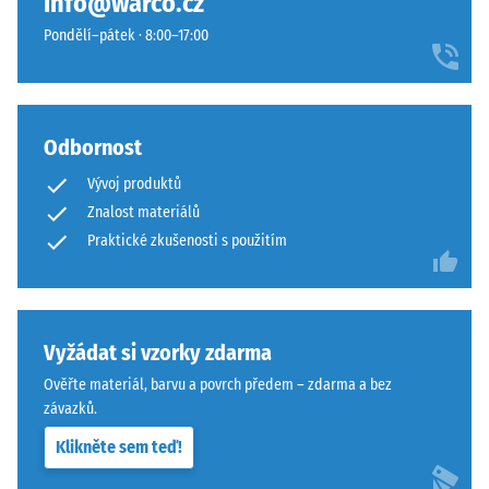
info@warco.cz
materiál
přísnějšími
deformuje
Pondělí–pátek · 8:00–17:00
tolerancemi.
při
Desky
působení
lze
definované
stabilizovat
síly.
Odbornost
svorkami
Malá
ze
Vývoj produktů
hloubka
spodní
Znalost materiálů
vtisku
strany,
svědčí
Praktické zkušenosti s použitím
čímž
o
zůstávají
vysoké
spojovací
pevnosti
prvky
v
Vyžádat si vzorky zdarma
zcela
tlaku,
neviditelné.
Ověřte materiál, barvu a povrch předem – zdarma a bez
zatímco
Orientace
závazků.
větší
desek
Klikněte sem teď!
hloubka
musí
znamená
být