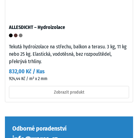
4035
bez
zaoblení
hran
ALLESDICHT – Hydroizolace
Pevnost
—
v
vhodné
tlaku
především
Tekutá hydroizolace na střechu, balkon a terasu. 3 kg, 11 kg
materiálu
jako
nebo 25 kg. Elastická, vodotěsná, bez rozpouštědel,
popisuje
vrchní
překrývá trhliny.
jeho
vrstva
832,00 Kč / Kus
odolnost
v
924,44 Kč / m² x 2 mm
vůči
sendvičovém
lokálnímu
systému.
Zobrazit produkt
zatížení.
Pravoúhlé
Udává,
hrany
do
zajišťují
jaké
vlasovou
míry
spáru
Odborné poradenství
se
s