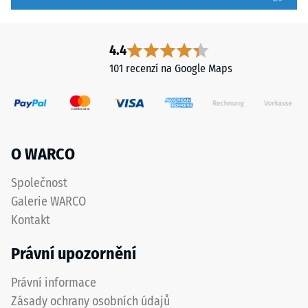
nižší
zřetelně
odolnost
vyznačena
vůči
a
4.4
bodovému
přesně
101 recenzí na Google Maps
zatížení.
dodržena
Taková
při
zatížení
pokládce
mohou
pro
vznikat
zajištění
O WARCO
například
správné
vlivem
funkce
Společnost
bot
systému.
Galerie WARCO
s
Kontakt
vysokými
Struktura
podpatky,
Právní upozornění
spodní
nohou
strany
nábytku,
Právní informace
květináčů
Zásady ochrany osobních údajů
na