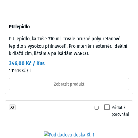
–
z
Hodnota
recyklovaných
stupnice
pneumatik
3 =
PU lepidlo
(ELT),
Tepelná
spojený
vodivost
PU lepidlo, kartuše 310 ml. Trvale pružné polyuretanové
polyuretanovým
cca 0,11
lepidlo s vysokou přilnavostí. Pro interiér i exteriér. Ideální
pojivem.
W/(m·K)
k dlaždicím, lištám a palisádám WARCO.
ELT
Pevnost
346,00 Kč / Kus
znamená
v
1 116,13 Kč / l
„End
of
tlaku
Zobrazit produkt
Life
-
Tyres“.
Hodnota
Nosná
Přidat k
XX
vrstva
škály
porovnání
má
4
vysokou
=
objemovou
hustotu.