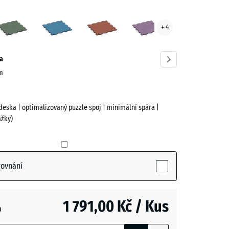
a
ě
Anglický
Atlantik
Etna
Levandule
+ 4
trávník
ve)
a
cm
deska | optimalizovaný puzzle spoj | minimální spára |
žky)
rovnání
ive)
1 791,00 Kč / Kus
a