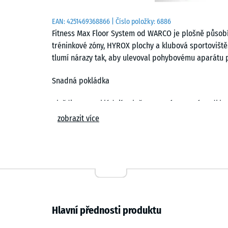
EAN:
4251469368866
| Číslo položky:
6886
Fitness Max Floor System od WARCO je plošně působíc
tréninkové zóny, HYROX plochy a klubová sportoviště.
tlumí nárazy tak, aby ulevoval pohybovému aparátu 
Snadná pokládka
Dlaždice se pokládají volně na rovný a nosný podkla
spojení vytváří téměř neviditelnou vlasovou spáru. D
zobrazit více
kusy lze kdykoli vyměnit.
Odolnost proti opotřebení a zatížení
Hutná struktura materiálu je přizpůsobena dlouhod
Podlaha zůstává hygienická a lze ji důkladně čistit.
Protiskluzový povrch a tlumení nárazů
Hlavní přednosti produktu