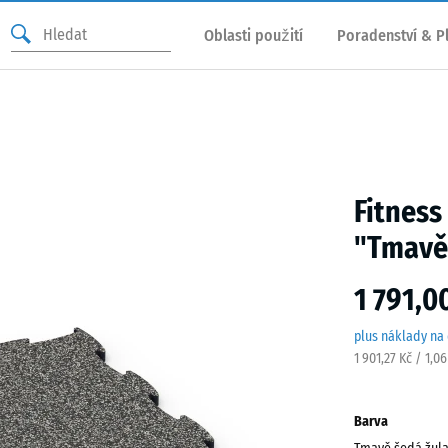
Oblasti použití
Poradenství & P
Fitness
"Tmavě
1 791,0
plus náklady na
1 901,27 Kč / 1,0
Barva