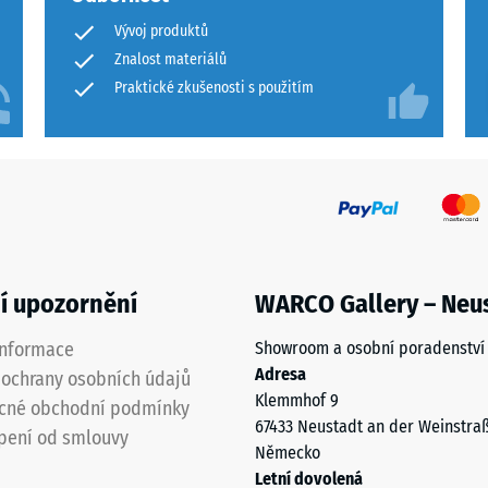
Vývoj produktů
je
Znalost materiálů
Praktické zkušenosti s použitím
í
ané
í upozornění
WARCO Gallery – Neu
informace
Showroom a osobní poradenství
Adresa
ochrany osobních údajů
Klemmhof 9
cné obchodní podmínky
67433 Neustadt an der Weinstra
pení od smlouvy
Německo
Letní dovolená