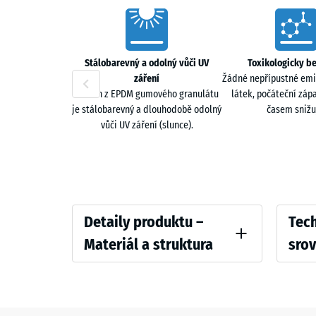
Jemně strukturovaný povrch zajišťuje jistý kontakt p
Characteristics
omezuje přenos hluku do konstrukce.
Jednovrstvé řešení nebo sendvičový systém
Stálobarevný a odolný vůči UV
Toxikologicky b
záření
Žádné nepřípustné emi
Systém lze instalovat jako jednovrstvý nebo v sendv
Povrch z EPDM gumového granulátu
látek, počáteční záp
je stálobarevný a dlouhodobě odolný
časem snižu
Dvouvrstvá konstrukce
vůči UV záření (slunce).
Nášlapná vrstva z EPDM granulátu a spodní vrstva z 
Detaily
Compar
Detaily produktu –
Tech
produktu
values
Materiál a struktura
sro
–
Barva
Pevnost
Materiál
Tmavě
a
Zjevná 
šedá