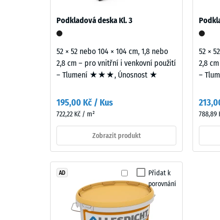
černé
cca
Stavebněakustické posouzení podle normy ČSN 73 0
s
Podkladová deska Kl. 3
Podkla
přenosu, nikoli na jednotlivou desku.
čirým
0,25
UV
mm
odolným
52 × 52 nebo 104 × 104 cm, 1,8 nebo
52 × 5
zbytk
PU
2,8 cm – pro vnitřní i venkovní použití
2,8 cm
pojivem.
vtisku
– Tlumení ★★★, Únosnost ★
– Tlu
Vícebarevná
po
směs
195,00 Kč / Kus
213,0
24
vytváří
722,22 Kč / m²
788,89 
živý
hodin
povrch
Zobrazit produkt
odleh
s
(BS
vzhledem
tmavého
7188)
Přidat k
AD
přírodního
porovnání
kamene.
EPDM
je