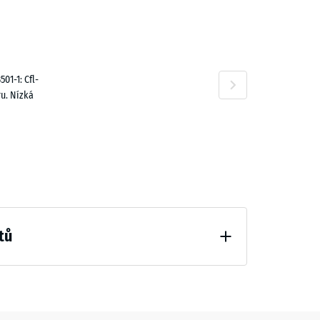
395,00 Kč
01-1: Cfl-
u. Nízká
323,00 Kč
tů
hčení (BS 7188)