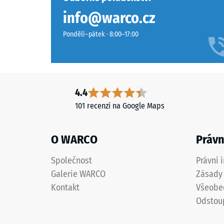
materiál
info@warco.cz
Materiál
deformu
–
Pondělí–pátek · 8:00–17:00
při
Složení
působen
a
definov
struktura
síly.
Malá
Výrobek
4.4
hloubka
má
101 recenzí na Google Maps
vtisku
dvouvrstvou
svědčí
konstrukci.
o
O WARCO
Právn
Nášlapná
vysoké
vrstva
pevnosti
Společnost
Právní 
tlošťky
v
Galerie WARCO
Zásady 
přibližně
tlaku,
2
Kontakt
Všeobe
zatímco
mm
Odstou
větší
je
hloubka
vyrobena