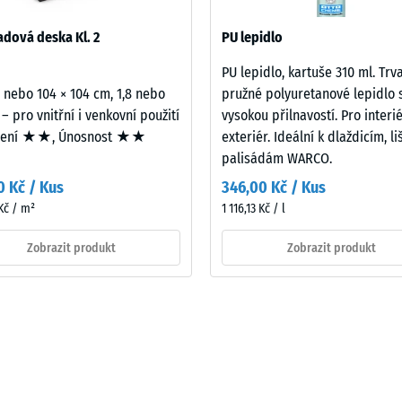
532 se vztahuje na úplnou skladbu stavební konstrukce včetně cest
dová deska Kl. 2
PU lepidlo
PU lepidlo, kartuše 310 ml. Trv
2 nebo 104 × 104 cm, 1,8 nebo
pružné polyuretanové lepidlo 
ového
 – pro vnitřní i venkovní použití
vysokou přilnavostí. Pro interié
mení ★★, Únosnost ★★
exteriér. Ideální k dlaždicím, l
palisádám WARCO.
0 Kč / Kus
346,00 Kč / Kus
Kč / m²
1 116,13 Kč / l
ách
Zobrazit produkt
Zobrazit produkt
čení