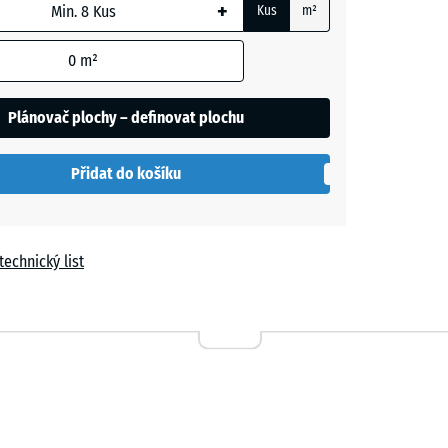
+
Kus
m²
m
0
m²
t
Plánovač plochy – definovat plochu
í
Přidat do košíku
le
technický list
a
n