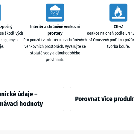
ři dynamických cvičeních. Materiál tlumí dopady a
44,6
x
44,6
Šedá
- 1 
x
žula
ezpečný
Interiér a chráněné venkovní
Cfl-s1
1,8
se škodlivých
prostory
Reakce na oheň podle EN 135
ičovém systému s funkčními deskami XX.
cm
ach gumy se
Pro použití v interiéru a v chráněných
s1 Omezený podíl na požár
je.
venkovních prostorách. Vyvarujte se
tvorba kouře.
stojaté vody a dlouhodobého
provlhnutí.
44,6
ELT granulátu z recyklovaných pneumatik.
x
44,6
- 1 
×
2,8
ative
nické údaje –
cm
Porovnat více produk
vnávací hodnoty
 v tlaku - Hodnota škály 4 = cca 0,25 mm zbytkového vtisku po 24 hodinách odle
Zatím
97,1
nebyl
x
hustota - hodnota stupnice 4 = 900 až 1000 kg/m³
vybrán
97,1