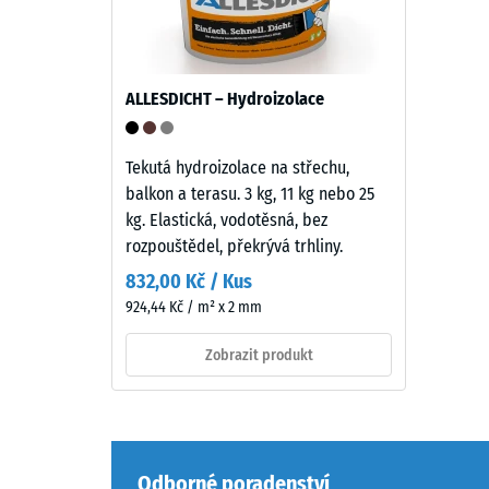
4 / 5
přirozeně
odolný
vůči
UV
ALLESDICHT – Hydroizolace
záření
Pevnost
a
v
pigmenty
Tekutá hydroizolace na střechu,
tlaku
jsou
balkon a terasu. 3 kg, 11 kg nebo 25
materiál
pevně
kg. Elastická, vodotěsná, bez
popisuje
vázány
rozpouštědel, překrývá trhliny.
jeho
v
odolnost
832,00 Kč / Kus
granulátu,
vůči
924,44 Kč / m² x 2 mm
takže
lokálním
si
Zobrazit produkt
zatížení.
barevnost
Udává,
dlouhodobě
do
zachovává
jaké
stabilitu.
míry
Odborné poradenství
se