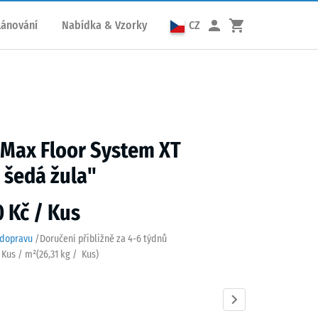
lánování
Nabídka & Vzorky
CZ
 Max Floor System XT
 šedá žula"
0 Kč / Kus
 dopravu
/
Doručení přibližně za
4-6 týdnů
6 Kus / m²
(
26,31
kg
/ Kus)