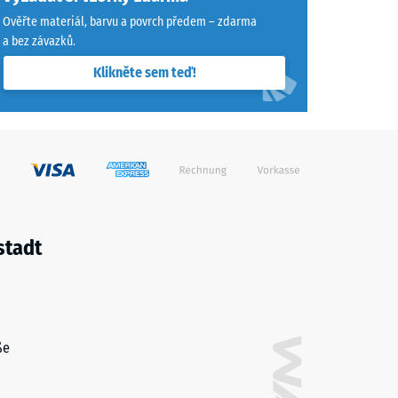
Ověřte materiál, barvu a povrch předem – zdarma
a bez závazků.
Klikněte sem teď!
stadt
ße