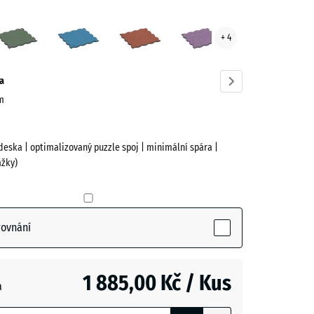
ota
Anglický
Atlantik
Etna
Levandule
+ 4
ve)
trávník
a
cm
deska | optimalizovaný puzzle spoj | minimální spára |
žky)
(active)
a
rovnání
1 885,00 Kč / Kus
a