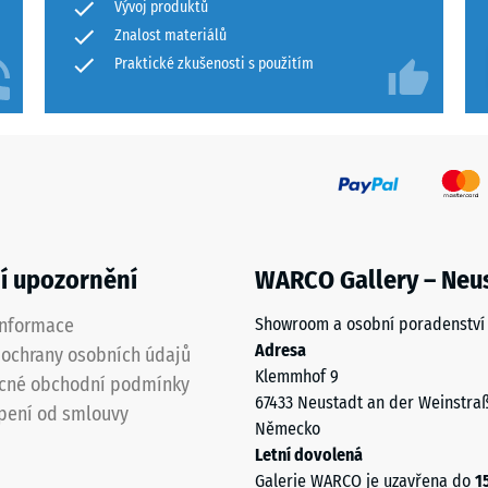
Vývoj produktů
Znalost materiálů
Praktické zkušenosti s použitím
ní
ího
í upozornění
WARCO Gallery – Neu
u
informace
Showroom a osobní poradenství
Adresa
ochrany osobních údajů
Klemmhof 9
cné obchodní podmínky
67433 Neustadt an der Weinstra
pení od smlouvy
Německo
Letní dovolená
Galerie WARCO je uzavřena do
1