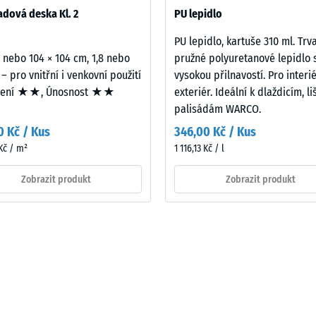
532 se vztahuje na úplnou skladbu stavební konstrukce včetně cest
dová deska Kl. 2
PU lepidlo
PU lepidlo, kartuše 310 ml. Trv
2 nebo 104 × 104 cm, 1,8 nebo
pružné polyuretanové lepidlo 
 – pro vnitřní i venkovní použití
vysokou přilnavostí. Pro interié
mení ★★, Únosnost ★★
exteriér. Ideální k dlaždicím, l
palisádám WARCO.
0 Kč / Kus
346,00 Kč / Kus
Kč / m²
1 116,13 Kč / l
Zobrazit produkt
Zobrazit produkt
u