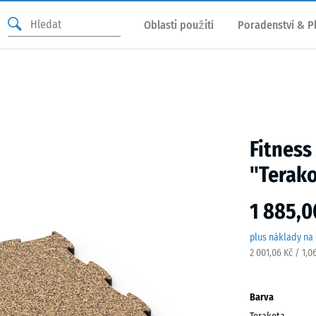
Oblasti použití
Poradenství & P
Fitness
"Terak
1 885,0
plus náklady na
2 001,06 Kč / 1,0
Barva