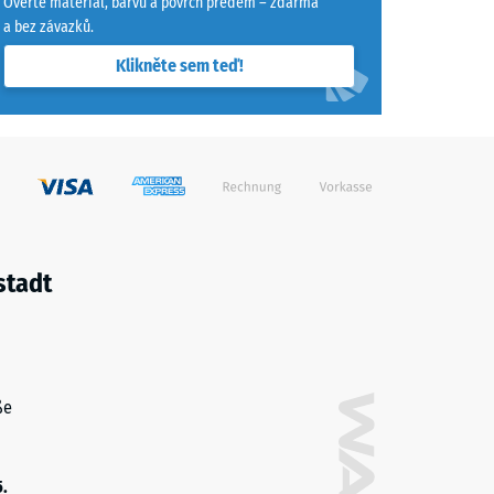
Ověřte materiál, barvu a povrch předem – zdarma
a bez závazků.
Klikněte sem teď!
stadt
ße
5.