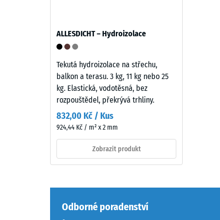
hmotnos
(etylen-
a
propylen-
celkový
dien
ALLESDICHT – Hydroizolace
objemem
monomer),
včetně
průbarveného
všech
v
Tekutá hydroizolace na střechu,
pórů,
hmotě
balkon a terasu. 3 kg, 11 kg nebo 25
dutin
a
kg. Elastická, vodotěsná, bez
a
spojeného
rozpouštědel, překrývá trhliny.
vzducho
polyuretanovým
832,00 Kč / Kus
inkluzí.
pojivem
924,44 Kč / m² x 2 mm
U
stabilizovaným
produkt
proti
Zobrazit produkt
WARCO
UV
se
záření.
tato
Povrch
hodnota
nášlapné
obvykle
vrstvy
Odborné poradenství
pohybuj
má