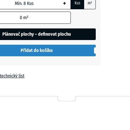
+
Kus
m²
m
0
m²
t
Plánovač plochy – definovat plochu
í
le
Přidat do košíku
technický list
n