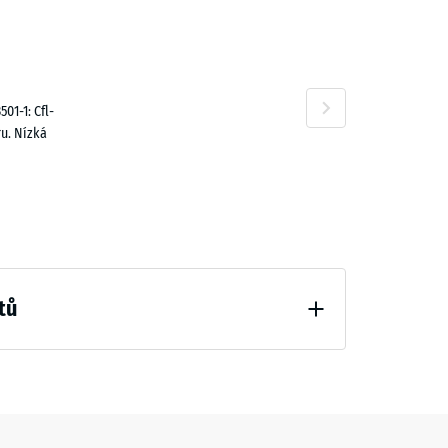
451,00 Kč
01-1: Cfl-
u. Nízká
392,00 Kč
tů