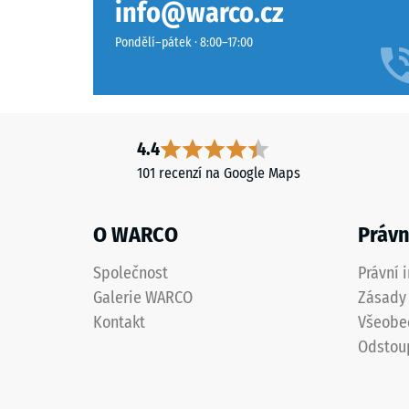
info@warco.cz
mezi
otevřeně
600
porézní
Pondělí–pátek · 8:00–17:00
a
strukturu.
1250
Nosnou
kg/m³.
vrstvu
Pro
tvoří
názorné
černý
4.4
znázorně
gumový
101 recenzí na Google Maps
zdánlivé
granulát
hustoty
z
konkrétn
O WARCO
Právn
recyklovaných
produkt
pneumatik
používá
Společnost
Právní 
(ELT)
WARCO
Galerie WARCO
Zásady 
se
stupnici
střední
Kontakt
Všeobe
od
zrnitostí,
Odstou
1
spojený
do
polyuretanovým
5,
pojivem.