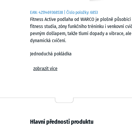
EAN:
4251469368538
| Číslo položky:
6853
Fitness Active podlaha od WARCO je plošně působící
fitness studia, zóny funkčního tréninku i venkovní c
pevným došlapem, takže tlumí dopady a vibrace, ale z
dynamická cvičení.
Jednoduchá pokládka
Dlaždice se pokládají volně na rovný a nosný podkla
zobrazit více
spojení drží jednotlivé prvky ve správné poloze a vy
hran působí plocha kompaktně a bez rušivých přech
jednotlivé dílce je možné kdykoli vyměnit nebo dopl
Ochrana podkladu a útlum hluku
Systém chrání podklad před tlakem a mechanickým n
Hlavní přednosti produktu
vybavení. Zároveň omezuje přenos kročejového hluku,
významné zejména v domácích posilovnách v bytový