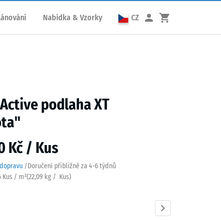
lánování
Nabídka & Vzorky
CZ
 Active podlaha XT
ota"
0 Kč / Kus
 dopravu
/
Doručení přibližně za
4-6 týdnů
6 Kus / m²
(
22,09
kg
/ Kus)