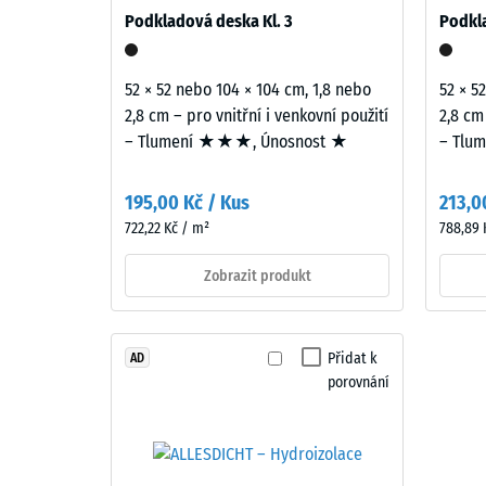
až
Stavebněakustické posouzení podle normy ČSN 73 0
struktura
Podkladová deska Kl. 3
Podkla
přenosu, nikoli na jednotlivou desku.
840
kg/m³
Výrobek
52 × 52 nebo 104 × 104 cm, 1,8 nebo
52 × 5
má
2,8 cm – pro vnitřní i venkovní použití
2,8 cm
dvouvrstvou
– Tlumení ★★★, Únosnost ★
– Tlu
konstrukci.
Nášlapná
2 / 5
195,00 Kč / Kus
213,0
vrstva
722,22 Kč / m²
788,89 
tloušťky
přibližně
Zobrazit produkt
3,3
Zdánlivá
mm
hustota
je
materiál
Přidat k
AD
vyrobena
popisuje
porovnání
z
poměr
nového
mezi
EPDM
jeho
granulátu