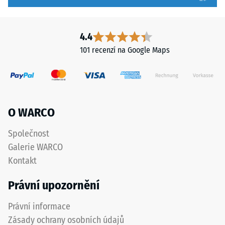
hodnota
zcela
stupnice
neviditelné.
2
Orientace
4.4
představuje
desek
101 recenzí na Google Maps
zdánlivou
musí
hustotu
být
mezi
zřetelně
780
vyznačena
a
a
O WARCO
840
přesně
kg/m³.
dodržena
Společnost
Fyzikální
při
Galerie WARCO
hustota,
pokládce
Kontakt
také
pro
nazývaná
zajištění
Právní upozornění
hmotnostní
správné
hustota,
funkce
Právní informace
naopak
systému.
Zásady ochrany osobních údajů