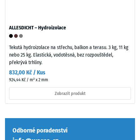
inkluzí.
U
Zaoblené
produktů
vlnité
WARCO
zuby
ALLESDICHT – Hydroizolace
se
podobně
tato
jako
hodnota
4035
Tekutá hydroizolace na střechu, balkon a terasu. 3 kg, 11 kg
obvykle
bez
nebo 25 kg. Elastická, vodotěsná, bez rozpouštědel,
pohybuje
zaoblení
překrývá trhliny.
mezi
hran
832,00 Kč / Kus
600
—
924,44 Kč / m² x 2 mm
a
vhodné
1250
především
Zobrazit produkt
kg/m³.
jako
Pro
vrchní
názorné
vrstva
znázornění
v
zdánlivé
sendvičovém
Odborné poradenství
hustoty
systému.