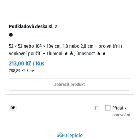
hmotě
stupnice 4 =
a
střední
spojeného
akceptační
polyuretanovým
úhel cca 16°,
Podkladová deska Kl. 2
pojivem
skupina R10
stabilizovaným
Tepelná
52 × 52 nebo 104 × 104 cm, 1,8 nebo 2,8 cm – pro vnitřní i
proti
izolace
venkovní použití – Tlumení ★★, Únosnost ★★
UV
–
záření.
213,00 Kč / Kus
Hodnota
Povrch
stupnice
788,89 Kč / m²
nášlapné
3 =
vrstvy
Tepelná
Zobrazit produkt
vodivost
má
cca 0,11
otevřeně
W/(m·K)
porézní
Přidat k
OP
strukturu.
porovnání
Mrazuvzdorný
Nosnou
Zjevná
vrstvu
hustota
tvoří