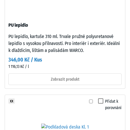
černý
-
gumový
hodnota
granulát
stupnice
PU lepidlo
z
recyklovaných
2
PU lepidlo, kartuše 310 ml. Trvale pružné polyuretanové
pneumatik
=
lepidlo s vysokou přilnavostí. Pro interiér i exteriér. Ideální
(ELT)
k dlaždicím, lištám a palisádám WARCO.
780
se
346,00 Kč / Kus
střední
až
1 116,13 Kč / l
zrnitostí,
840
spojený
Zobrazit produkt
kg/m³
polyuretanovým
pojivem.
ELT
Přidat k
XX
znamená
porovnání
„End
/ 5
of
Life
Tyres".