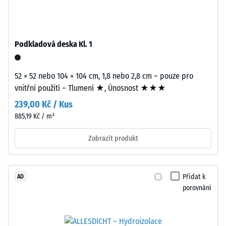
Nosná
Zdánlivá
vrstva
hustota
má
Podkladová deska Kl. 1
materiálu
standardní
popisuje
objemovou
poměr
hustotu.
52 × 52 nebo 104 × 104 cm, 1,8 nebo 2,8 cm – pouze pro
mezi
vnitřní použití – Tlumení ★, Únosnost ★★★
jeho
Instalace
239,00 Kč / Kus
hmotností
–
885,19 Kč / m²
a
Zpracování
celkovým
Zobrazit produkt
–
objemem,
Montáž
včetně
všech
Přidat k
AD
pórů,
porovnání
dutin
a
vzduchových