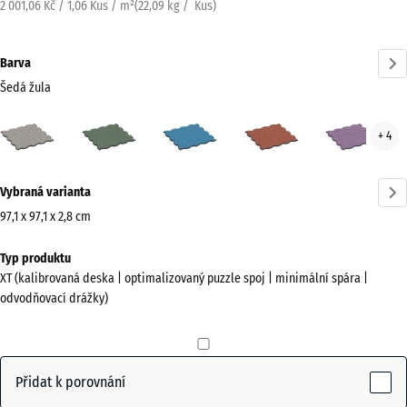
2 001,06 Kč / 1,06 Kus / m²
(
22,09
kg
/ Kus)
Barva
Šedá žula
Šedá
Anglický
Atlantik
Etna
Leva
+ 4
žula
trávník
(active)
Více
Vybraná varianta
informací
o
97,1 x 97,1 x 2,8 cm
barvách?
Rozměry
Typ produktu
pro
Zobrazit
XT (kalibrovaná deska | optimalizovaný puzzle spoj | minimální spára |
dopravu
paletu
odvodňovací drážky)
1010
barev
x
Šedá
1010
(active)
žula
x
Přidat k porovnání
28