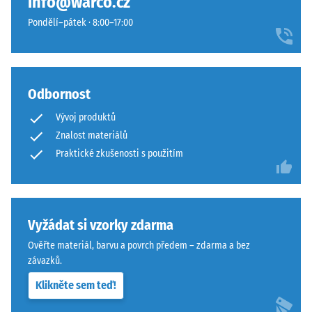
info@warco.cz
konkrétního
Pravoúhlé
Pondělí–pátek · 8:00–17:00
produktu
hrany
používá
zajišťují
WARCO
vlasovou
stupnici
spáru
od
Odbornost
s
1
přísnějšími
Vývoj produktů
do
tolerancemi.
Znalost materiálů
5,
Desky
Praktické zkušenosti s použitím
přičemž
lze
každá
stabilizovat
hodnota
svorkami
na
ze
Vyžádat si vzorky zdarma
stupnici
spodní
odpovídá
strany,
Ověřte materiál, barvu a povrch předem – zdarma a bez
určitému
čímž
závazků.
hustotnímu
zůstávají
Klikněte sem teď!
rozmezí.
spojovací
Například
prvky