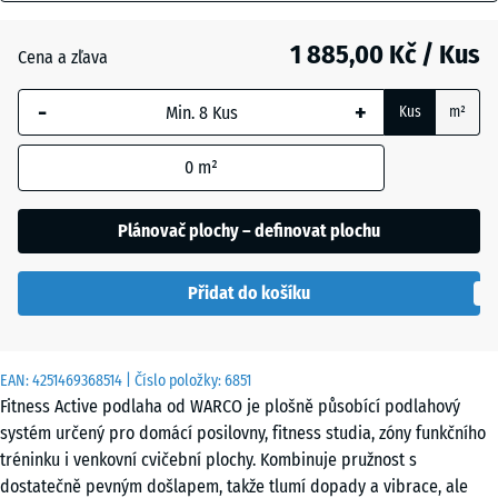
mm
Anglický
1 885,00 Kč / Kus
Cena a zľava
Vybraný
trávník
rozměr s
-
+
Kus
m²
modrým
ohraničením
Atlantik
0
m²
se používá
pro výpočet
potřeby
Plánovač plochy – definovat plochu
Etna
(pokud není
v údajích o
Přidat do košíku
produktu
Levandule
uvedeno
jinak).
EAN:
4251469368514
| Číslo položky:
6851
97,1
Ratan
Fitness Active podlaha od WARCO je plošně působící podlahový
x
systém určený pro domácí posilovny, fitness studia, zóny funkčního
97,1
tréninku i venkovní cvičební plochy. Kombinuje pružnost s
x
Terakota
dostatečně pevným došlapem, takže tlumí dopady a vibrace, ale