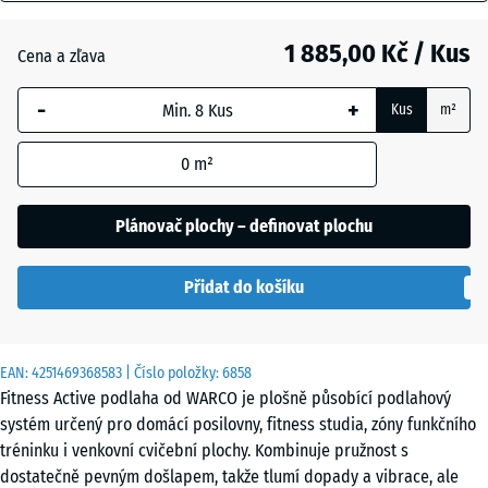
mm
Anglický
trávník
1 885,00 Kč / Kus
Cena a zľava
Vybraný
rozměr s
-
+
Kus
m²
modrým
Atlantik
ohraničením
0
m²
se používá
pro výpočet
Etna
potřeby
Plánovač plochy – definovat plochu
(pokud není
v údajích o
Levandule
Přidat do košíku
produktu
uvedeno
jinak).
Terakota
EAN:
4251469368583
| Číslo položky:
6858
97,1
Fitness Active podlaha od WARCO je plošně působící podlahový
x
systém určený pro domácí posilovny, fitness studia, zóny funkčního
97,1
Tmavě
tréninku i venkovní cvičební plochy. Kombinuje pružnost s
x
šedá
dostatečně pevným došlapem, takže tlumí dopady a vibrace, ale