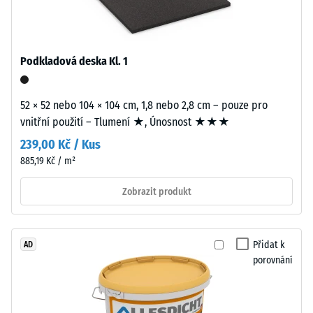
Nosná
Zdánlivá
vrstva
hustota
má
Podkladová deska Kl. 1
materiálu
standardní
popisuje
objemovou
poměr
hustotu.
52 × 52 nebo 104 × 104 cm, 1,8 nebo 2,8 cm – pouze pro
mezi
vnitřní použití – Tlumení ★, Únosnost ★★★
jeho
Instalace
239,00 Kč / Kus
hmotností
–
885,19 Kč / m²
a
Zpracování
celkovým
Zobrazit produkt
–
objemem,
Montáž
včetně
všech
Přidat k
AD
pórů,
Zaoblené
porovnání
dutin
vlnité
a
zuby
vzduchových
podobně