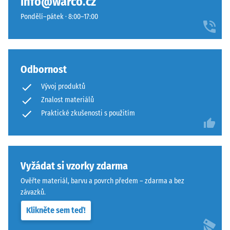
info@warco.cz
konkrétního
s
Pondělí–pátek · 8:00–17:00
produktu
přísnějšími
používá
tolerancemi.
WARCO
Desky
stupnici
lze
od
Odbornost
stabilizovat
1
svorkami
Vývoj produktů
do
ze
Znalost materiálů
5,
spodní
Praktické zkušenosti s použitím
přičemž
strany,
každá
čímž
hodnota
zůstávají
na
spojovací
Vyžádat si vzorky zdarma
stupnici
prvky
odpovídá
zcela
Ověřte materiál, barvu a povrch předem – zdarma a bez
určitému
neviditelné.
závazků.
hustotnímu
Orientace
Klikněte sem teď!
rozmezí.
desek
Například
musí