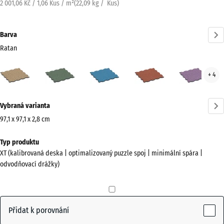
2 001,06 Kč / 1,06 Kus / m²
(
22,09
kg
/ Kus)
Barva
Ratan
Ratan
Anglický
Atlantik
Etna
Leva
+ 4
(active)
trávník
Více
Vybraná varianta
informací
o
97,1 x 97,1 x 2,8 cm
barvách?
Rozměry
Typ produktu
pro
Zobrazit
XT (kalibrovaná deska | optimalizovaný puzzle spoj | minimální spára |
dopravu
paletu
odvodňovací drážky)
1010
barev
x
(active)
Ratan
1010
x
Přidat k porovnání
28