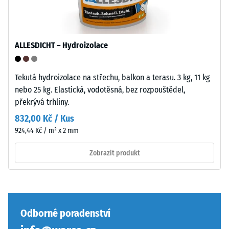
inkluzí.
jako
U
4035
produktů
bez
WARCO
zaoblení
ALLESDICHT – Hydroizolace
se
hran
tato
—
hodnota
vhodné
Tekutá hydroizolace na střechu, balkon a terasu. 3 kg, 11 kg
obvykle
především
nebo 25 kg. Elastická, vodotěsná, bez rozpouštědel,
pohybuje
jako
překrývá trhliny.
mezi
vrchní
832,00 Kč / Kus
600
vrstva
924,44 Kč / m² x 2 mm
a
v
1250
sendvičovém
Zobrazit produkt
kg/m³.
systému.
Pro
Pravoúhlé
názorné
hrany
znázornění
zajišťují
zdánlivé
vlasovou
Odborné poradenství
hustoty
spáru