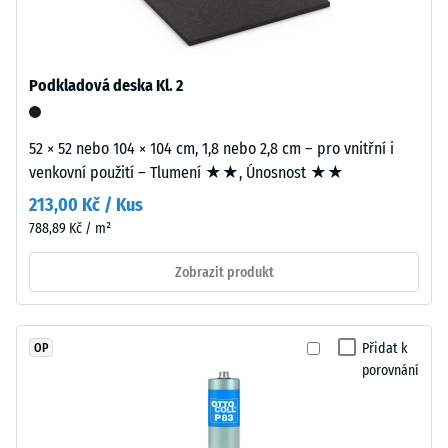
hmotě
stupnice 4 =
a
střední
spojeného
akceptační
polyuretanovým
úhel cca 16°,
Podkladová deska Kl. 2
pojivem
skupina R10
stabilizovaným
Tepelná
52 × 52 nebo 104 × 104 cm, 1,8 nebo 2,8 cm – pro vnitřní i
proti
izolace
venkovní použití – Tlumení ★★, Únosnost ★★
UV
–
záření.
213,00 Kč / Kus
Hodnota
Povrch
stupnice
788,89 Kč / m²
nášlapné
3 =
vrstvy
Tepelná
Zobrazit produkt
vodivost
má
cca 0,11
otevřeně
W/(m·K)
porézní
Přidat k
OP
strukturu.
porovnání
Mrazuvzdorný
Nosnou
Zjevná
vrstvu
hustota
tvoří