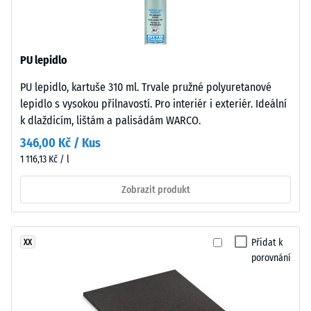
černý
-
gumový
hodnota
granulát
stupnice
PU lepidlo
z
recyklovaných
2
PU lepidlo, kartuše 310 ml. Trvale pružné polyuretanové
pneumatik
=
lepidlo s vysokou přilnavostí. Pro interiér i exteriér. Ideální
(ELT)
k dlaždicím, lištám a palisádám WARCO.
780
se
346,00 Kč / Kus
střední
až
1 116,13 Kč / l
zrnitostí,
840
spojený
Zobrazit produkt
kg/m³
polyuretanovým
pojivem.
ELT
Přidat k
XX
znamená
porovnání
„End
/ 5
of
Life
Tyres".