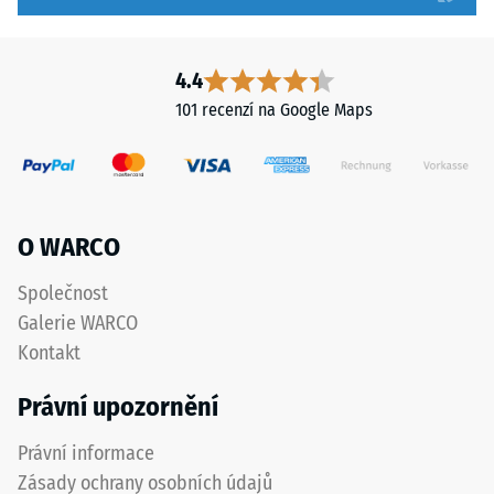
hodnota
být
stupnice
zřetelně
2
vyznačena
4.4
představuje
a
101 recenzí na Google Maps
zdánlivou
přesně
hustotu
dodržena
mezi
při
780
pokládce
a
pro
O WARCO
840
zajištění
kg/m³.
správné
Společnost
Fyzikální
funkce
Galerie WARCO
hustota,
systému.
Kontakt
také
nazývaná
Právní upozornění
Struktura
hmotnostní
spodní
hustota,
Právní informace
strany
naopak
Zásady ochrany osobních údajů