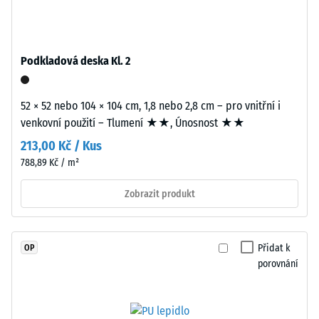
průbarveného
stupnice 4 =
v
střední
hmotě
akceptační
a
úhel cca 16°,
Podkladová deska Kl. 2
spojeného
skupina R10
polyuretanovým
Tepelná
52 × 52 nebo 104 × 104 cm, 1,8 nebo 2,8 cm – pro vnitřní i
pojivem
izolace
venkovní použití – Tlumení ★★, Únosnost ★★
stabilizovaným
–
proti
213,00 Kč / Kus
Hodnota
UV
stupnice
788,89 Kč / m²
záření.
2 =
Povrch
Tepelná
Zobrazit produkt
vodivost
nášlapné
cca 0,12
vrstvy
W/(m·K)
má
Přidat k
OP
otevřeně
porovnání
Mrazuvzdorný
porézní
Zjevná
strukturu.
hustota
Nosnou