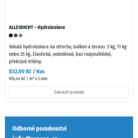
inkluzí.
U
produktů
WARCO
Zaoblené
ALLESDICHT – Hydroizolace
se
vlnité
tato
zuby
hodnota
podobně
Tekutá hydroizolace na střechu, balkon a terasu. 3 kg, 11 kg
obvykle
jako
nebo 25 kg. Elastická, vodotěsná, bez rozpouštědel,
pohybuje
4035
překrývá trhliny.
mezi
bez
832,00 Kč / Kus
600
zaoblení
924,44 Kč / m² x 2 mm
a
hran
1250
—
Zobrazit produkt
kg/m³.
vhodné
Pro
především
názorné
jako
znázornění
vrchní
zdánlivé
vrstva
Odborné poradenství
hustoty
v