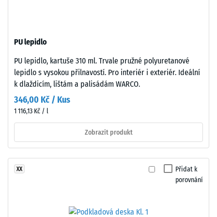
vrstvu
-
tvoří
hodnota
černý
stupnice
PU lepidlo
gumový
granulát
2
PU lepidlo, kartuše 310 ml. Trvale pružné polyuretanové
z
=
lepidlo s vysokou přilnavostí. Pro interiér i exteriér. Ideální
recyklovaných
k dlaždicím, lištám a palisádám WARCO.
780
pneumatik
346,00 Kč / Kus
(ELT)
až
1 116,13 Kč / l
se
840
střední
Zobrazit produkt
kg/m³
zrnitostí,
spojený
polyuretanovým
Přidat k
XX
pojivem.
porovnání
ELT
/ 5
znamená
„End
of