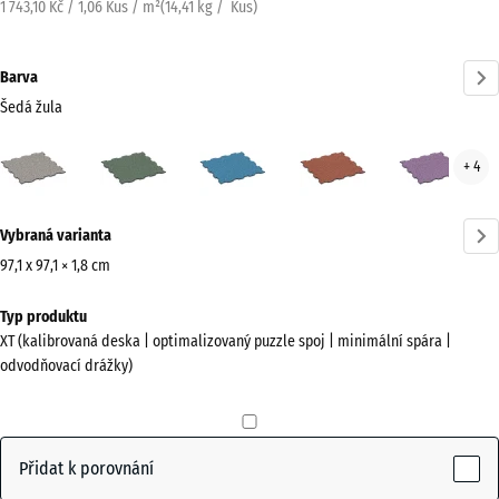
1 743,10 Kč / 1,06 Kus / m²
(
14,41
kg
/ Kus)
Barva
Šedá žula
Šedá
Anglický
Atlantik
Etna
Leva
+ 4
žula
trávník
(active)
Více
Vybraná varianta
informací
o
97,1 x 97,1 × 1,8 cm
barvách?
Rozměry
Typ produktu
pro
Zobrazit
XT (kalibrovaná deska | optimalizovaný puzzle spoj | minimální spára |
dopravu
paletu
odvodňovací drážky)
1010
barev
x
Šedá
1010
(active)
žula
x
Přidat k porovnání
18