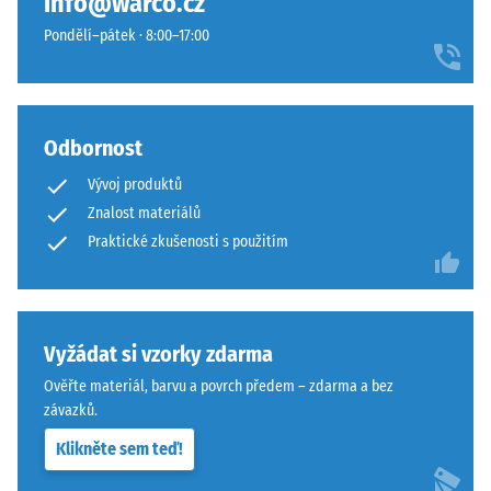
info@warco.cz
konkrétního
sendvičovém
Pondělí–pátek · 8:00–17:00
produktu
systému.
používá
Pravoúhlé
WARCO
hrany
stupnici
zajišťují
od
Odbornost
vlasovou
1
spáru
Vývoj produktů
do
s
Znalost materiálů
5,
přísnějšími
Praktické zkušenosti s použitím
přičemž
tolerancemi.
každá
Desky
hodnota
lze
na
stabilizovat
Vyžádat si vzorky zdarma
stupnici
svorkami
odpovídá
ze
Ověřte materiál, barvu a povrch předem – zdarma a bez
určitému
spodní
závazků.
hustotnímu
strany,
Klikněte sem teď!
rozmezí.
čímž
Například
zůstávají