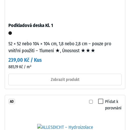
Life
Zdánlivá
Tyres".
hustota
Nosná
Podkladová deska Kl. 1
materiálu
vrstva
popisuje
má
poměr
standardní
52 × 52 nebo 104 × 104 cm, 1,8 nebo 2,8 cm – pouze pro
mezi
objemovou
vnitřní použití – Tlumení ★, Únosnost ★★★
jeho
hustotu.
239,00 Kč / Kus
hmotností
885,19 Kč / m²
a
Instalace
celkovým
Zobrazit produkt
–
objemem,
Zpracování
včetně
–
všech
Montáž
Přidat k
AD
pórů,
porovnání
dutin
a
vzduchových