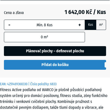
mm
Anglický
1 642,00 Kč / Kus
Cena a zľava
Vybraný
trávník
rozměr s
-
+
Kus
m²
modrým
ohraničením
Atlantik
0
m²
se používá
pro výpočet
potřeby
Plánovač plochy – definovat plochu
Etna
(pokud není
v údajích o
Přidat do košíku
produktu
Levandule
uvedeno
jinak).
EAN:
4251469368330
| Číslo položky:
6833
97,1
Fitness Active podlaha od WARCO je plošně působící podlahový
x
Ratan
systém určený pro domácí posilovny, fitness studia, zóny funkčního
97,1
tréninku i venkovní cvičební plochy. Kombinuje pružnost s
×
dostatečně pevným došlapem, takže tlumí dopady a vibrace, ale