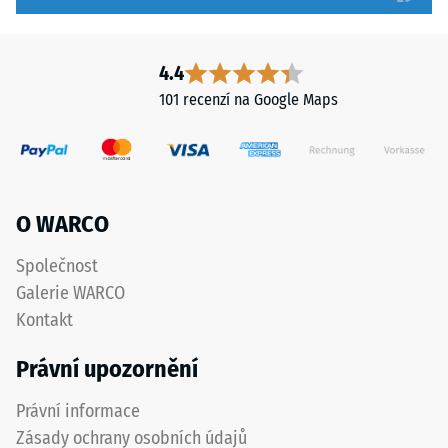
hodnota
spojovací
stupnice
prvky
2
zcela
4.4
představuje
neviditelné.
101 recenzí na Google Maps
zdánlivou
Orientace
hustotu
desek
mezi
musí
780
být
a
zřetelně
O WARCO
840
vyznačena
kg/m³.
a
Společnost
Fyzikální
přesně
Galerie WARCO
hustota,
dodržena
Kontakt
také
při
nazývaná
pokládce
Právní upozornění
hmotnostní
pro
hustota,
zajištění
Právní informace
naopak
správné
Zásady ochrany osobních údajů