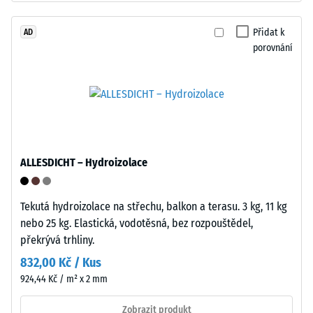
cca
objemovou
0,25
hustotu.
Přidat k
AD
mm
porovnání
zbytkového
Instalace
–
vtisku
Zpracování
po
–
24
Montáž
hodinách
ALLESDICHT – Hydroizolace
odlehčení
(BS
Tekutá hydroizolace na střechu, balkon a terasu. 3 kg, 11 kg
nebo 25 kg. Elastická, vodotěsná, bez rozpouštědel,
7188)
překrývá trhliny.
832,00 Kč / Kus
Zaoblené
924,44 Kč / m² x 2 mm
vlnité
zuby
/ 5
Zobrazit produkt