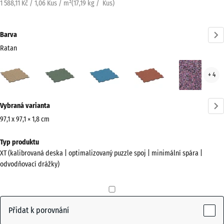
1 588,11 Kč / 1,06 Kus / m²
(
17,19
kg
/ Kus)
Barva
Ratan
Ratan
Anglický
Atlantik
Etna
Leva
+ 4
(active)
trávník
Více
Vybraná varianta
informací
o
97,1 x 97,1 × 1,8 cm
barvách?
Rozměry
Typ produktu
pro
Zobrazit
XT (kalibrovaná deska | optimalizovaný puzzle spoj | minimální spára |
dopravu
paletu
odvodňovací drážky)
1010
barev
x
(active)
Ratan
1010
x
Přidat k porovnání
18