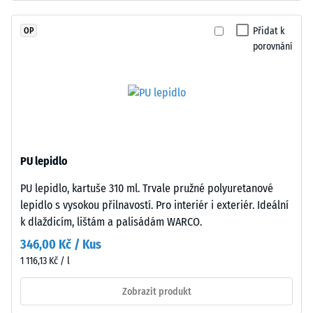
7188)
hmotě
a
Propustnost
Přidat k
OP
spojeného
vody (EN
porovnání
polyuretanovým
12616) –
pojivem
Hodnocení
2 =
stabilizovaným
Infiltrace až
proti
10 mm/h
UV
(10 l/h/m²)
záření.
Povrch
Protiskluznost
PU lepidlo
nášlapné
(EN 16165) –
PU lepidlo, kartuše 310 ml. Trvale pružné polyuretanové
vrstvy
Hodnota
lepidlo s vysokou přilnavostí. Pro interiér i exteriér. Ideální
stupnice 3 =
je
střední
k dlaždicím, lištám a palisádám WARCO.
uzavřený.
akceptační
Nosnou
346,00 Kč / Kus
úhel cca 15°,
vrstvu
1 116,13 Kč / l
skupina R10
tvoří
jemnozrnný
Zobrazit produkt
Tepelná
černý
izolace