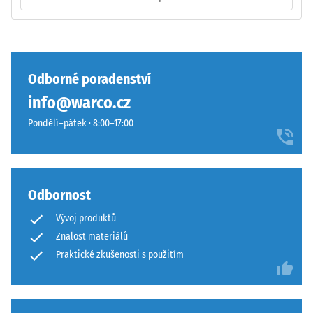
podobně
jako
4035
bez
Pevnost
zaoblení
Odborné poradenství
v
hran
tlaku
info@warco.cz
—
materiálu
vhodné
Pondělí–pátek · 8:00–17:00
popisuje
především
jeho
jako
odolnost
vrchní
vůči
vrstva
Odbornost
lokálnímu
v
zatížení.
Vývoj produktů
sendvičovém
Udává,
Znalost materiálů
systému.
do
Pravoúhlé
Praktické zkušenosti s použitím
jaké
hrany
míry
zajišťují
se
vlasovou