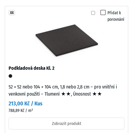
znatelné
Nášlapná
tlumení
Přidat k
XX
vrstva
Třída
porovnání
tlošťky
protiskluznosti
přibližně
DS (EN 14041) -
2
Hodnota
mm
stupnice 2 =
je
Součinitel
vyrobena
tření cca 0,38
z
Podkladová deska Kl. 2
Odolnost
nového
proti oděru
EPDM
– Odolnost
granulátu
52 × 52 nebo 104 × 104 cm, 1,8 nebo 2,8 cm – pro vnitřní i
proti
(etylen-
venkovní použití – Tlumení ★★, Únosnost ★★
abrazivnímu
propylen-
opotřebení
213,00 Kč / Kus
dien
– Hodnota
788,89 Kč / m²
monomer),
stupnice 3 =
"velmi
průbarveno
Zobrazit produkt
dobrá" (BS
v