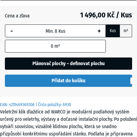
mm
Anglický
trávník
1 496,00 Kč / Kus
Cena a zľava
Vybraný
rozměr s
-
+
Kus
m²
modrým
Atlantik
ohraničením
0
m²
se používá
pro výpočet
Etna
potřeby
Plánovač plochy – definovat plochu
(pokud není
v údajích o
Levandule
Přidat do košíku
produktu
uvedeno
jinak).
Terakota
EAN:
4251469369306
| Číslo položky:
6930
97,1
Veletržní klik dlaždice od WARCO je modulární podlahový systém
x
určený pro veletrhy, výstavy a dočasné instalační plochy. Po položení
97,1
Tmavě
vytváří souvislou, vizuálně klidnou plochu, která se snadno
×
šedá
přizpůsobí konkrétnímu uspořádání stánku. Podlaha je připravena