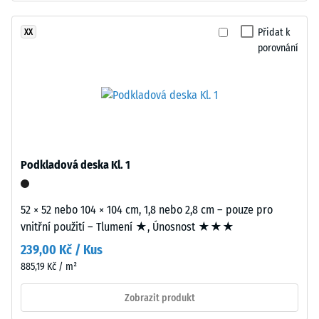
–
gumový
Hodnota
granulát
Přidat k
XX
stupnice
z
porovnání
2 =
recyklovaných
Tepelná
pneumatik
vodivost
(ELT),
cca 0,12
spojený
W/(m·K)
polyuretanovým
Pevnost
pojivem.
v
ELT
Podkladová deska Kl. 1
znamená
tlaku
„End
-
52 × 52 nebo 104 × 104 cm, 1,8 nebo 2,8 cm – pouze pro
of
vnitřní použití – Tlumení ★, Únosnost ★★★
Hodnota
Life
239,00 Kč / Kus
Tyres“.
škály
Nosná
885,19 Kč / m²
4
vrstva
Zobrazit produkt
=
má
vysokou