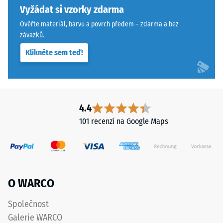
materiál
spáru
Vyžádat si vzorky zdarma
deformuje
s
Ověřte materiál, barvu a povrch předem – zdarma a bez
při
přísnějšími
závazků.
působení
tolerancemi.
definované
Klikněte sem teď!
Desky
síly.
lze
Malá
stabilizovat
hloubka
svorkami
vtisku
ze
4.4
svědčí
spodní
101 recenzí na Google Maps
o
strany,
vysoké
čímž
pevnosti
zůstávají
v
spojovací
tlaku,
prvky
O WARCO
zatímco
zcela
větší
neviditelné.
Společnost
hloubka
Orientace
Galerie WARCO
znamená
desek