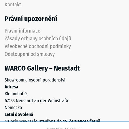
nižší
Kontakt
musí
odolnost
být
Právní upozornění
vůči
zřetelně
bodovému
vyznačena
Právní informace
zatížení.
a
Zásady ochrany osobních údajů
Taková
přesně
zatížení
Všeobecné obchodní podmínky
dodržena
mohou
Odstoupení od smlouvy
při
vznikat
pokládce
například
WARCO Gallery – Neustadt
pro
vlivem
zajištění
bot
Showroom a osobní poradenství
správné
s
Adresa
funkce
vysokými
Klemmhof 9
systému.
podpatky,
67433 Neustadt an der Weinstraße
nohou
Německo
Struktura
nábytku,
Letní dovolená
spodní
květináčů
Galerie WARCO je uzavřena do
15. července včetně
.
strany
na