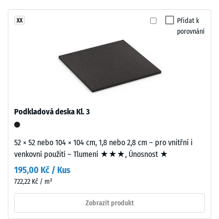
24
žádný
et
hodinách
produkt
varmt
Přidat k
XX
odlehčení
pro
porovnání
udtryk
(BS 7188)
porovnání.
inspireret
Zjevná
af
hustota
flettede
-
naturmaterialer.
hodnota
stupnice
4 = 900
Materiál
Podkladová deska Kl. 3
až 1000
–
kg/m³
Složení
52 × 52 nebo 104 × 104 cm, 1,8 nebo 2,8 cm – pro vnitřní i
a
Tlumení
venkovní použití – Tlumení ★★★, Únosnost ★
struktura
nárazů,
vibrací a
195,00 Kč / Kus
kročejového
722,22 Kč / m²
Výrobek
hluku –
má
Hodnota
Zobrazit produkt
dvouvrstvou
stupnice 1 =
konstrukci.