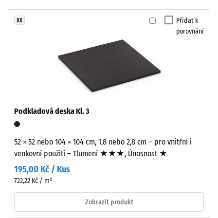
24
žádný
Barevnost
hodinách
produkt
působí
Přidat k
XX
odlehčení
pro
porovnání
svěže
(BS 7188)
porovnání.
a
Zjevná
výrazně.
hustota
-
hodnota
Materiál
stupnice
–
4 = 900
Složení
Podkladová deska Kl. 3
až 1000
a
kg/m³
struktura
52 × 52 nebo 104 × 104 cm, 1,8 nebo 2,8 cm – pro vnitřní i
Tlumení
venkovní použití – Tlumení ★★★, Únosnost ★
nárazů,
Výrobek
vibrací a
195,00 Kč / Kus
má
kročejového
722,22 Kč / m²
dvouvrstvou
hluku –
konstrukci.
Hodnota
Zobrazit produkt
Nášlapná
stupnice 1 =
vrstva