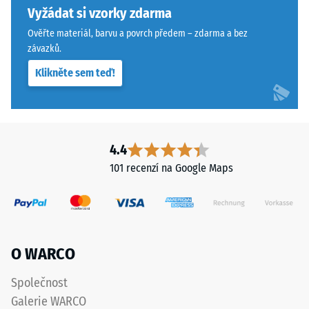
materiál
přísnějšími
Vyžádat si vzorky zdarma
deformuje
tolerancemi.
Ověřte materiál, barvu a povrch předem – zdarma a bez
při
Desky
závazků.
působení
lze
definované
Klikněte sem teď!
stabilizovat
síly.
svorkami
Malá
ze
hloubka
spodní
vtisku
strany,
4.4
svědčí
čímž
101 recenzí na Google Maps
o
zůstávají
vysoké
spojovací
pevnosti
prvky
v
zcela
tlaku,
neviditelné.
O WARCO
zatímco
Orientace
větší
desek
Společnost
hloubka
musí
Galerie WARCO
znamená
být