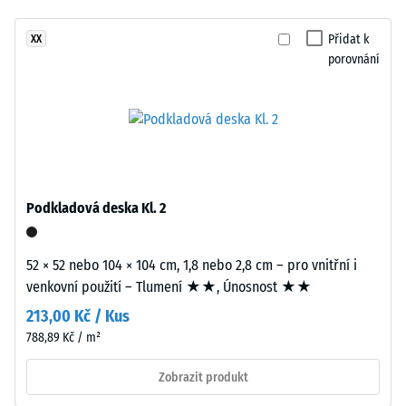
znatelné
tlošťky
tlumení
Přidat k
XX
přibližně
Třída
porovnání
2
protiskluznosti
mm
DS (EN 14041) -
je
Hodnota
vyrobena
stupnice 2 =
z
Součinitel
nového
tření cca 0,38
EPDM
Podkladová deska Kl. 2
Odolnost
granulátu
proti oděru
(etylen-
– Odolnost
propylen-
52 × 52 nebo 104 × 104 cm, 1,8 nebo 2,8 cm – pro vnitřní i
proti
dien
venkovní použití – Tlumení ★★, Únosnost ★★
abrazivnímu
monomer),
opotřebení
213,00 Kč / Kus
průbarveno
– Hodnota
788,89 Kč / m²
v
stupnice 3 =
"velmi
hmotě
Zobrazit produkt
dobrá" (BS
a