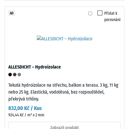
cca
0,25
Přidat k
AD
Instalace
mm
porovnání
–
zbytkového
Zpracování
–
vtisku
Montáž
po
24
hodinách
ALLESDICHT – Hydroizolace
odlehčení
(BS
Tekutá hydroizolace na střechu, balkon a terasu. 3 kg, 11 kg
nebo 25 kg. Elastická, vodotěsná, bez rozpouštědel,
7188)
Zaoblené
překrývá trhliny.
vlnité
832,00 Kč / Kus
zuby
924,44 Kč / m² x 2 mm
podobně
jako
/ 5
Zobrazit produkt