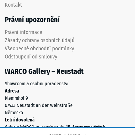
nižší
Kontakt
zřetelně
odolnost
vyznačena
Právní upozornění
vůči
a
bodovému
přesně
Právní informace
zatížení.
dodržena
Zásady ochrany osobních údajů
Taková
při
zatížení
Všeobecné obchodní podmínky
pokládce
mohou
Odstoupení od smlouvy
pro
vznikat
zajištění
například
WARCO Gallery – Neustadt
správné
vlivem
funkce
bot
Showroom a osobní poradenství
systému.
s
Adresa
vysokými
Klemmhof 9
Struktura
podpatky,
67433 Neustadt an der Weinstraße
spodní
nohou
Německo
strany
nábytku,
Letní dovolená
květináčů
Galerie WARCO je uzavřena do
15. července včetně
.
na