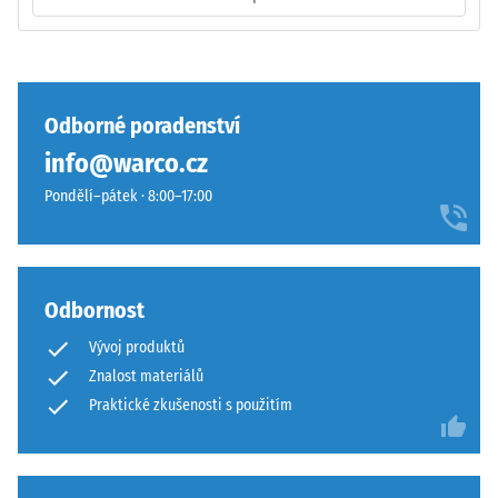
4035
bez
zaoblení
hran
Pevnost
—
Odborné poradenství
v
vhodné
tlaku
info@warco.cz
především
materiálu
jako
Pondělí–pátek · 8:00–17:00
popisuje
vrchní
jeho
vrstva
odolnost
v
vůči
sendvičovém
Odbornost
lokálnímu
systému.
zatížení.
Vývoj produktů
Pravoúhlé
Udává,
Znalost materiálů
hrany
do
zajišťují
Praktické zkušenosti s použitím
jaké
vlasovou
míry
spáru
se
s