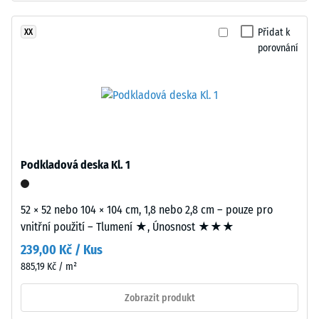
–
z
Hodnota
recyklovaných
Přidat k
XX
stupnice
pneumatik
porovnání
2 =
(ELT),
Tepelná
spojený
vodivost
polyuretanovým
cca 0,12
pojivem.
W/(m·K)
ELT
Pevnost
znamená
v
„End
Podkladová deska Kl. 1
of
tlaku
Life
-
52 × 52 nebo 104 × 104 cm, 1,8 nebo 2,8 cm – pouze pro
Tyres“.
vnitřní použití – Tlumení ★, Únosnost ★★★
Hodnota
Nosná
239,00 Kč / Kus
vrstva
škály
má
885,19 Kč / m²
4
vysokou
Zobrazit produkt
=
objemovou
hustotu.