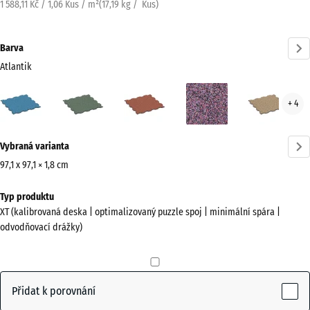
1 588,11 Kč / 1,06 Kus / m²
(
17,19
kg
/ Kus)
Barva
Atlantik
Atlantik
Anglický
Etna
Levandule
Rata
+ 4
(active)
trávník
Více
Vybraná varianta
informací
o
97,1 x 97,1 × 1,8 cm
barvách?
Rozměry
Typ produktu
pro
Zobrazit
XT (kalibrovaná deska | optimalizovaný puzzle spoj | minimální spára |
dopravu
paletu
odvodňovací drážky)
1010
barev
x
(active)
Atlantik
1010
x
Přidat k porovnání
18