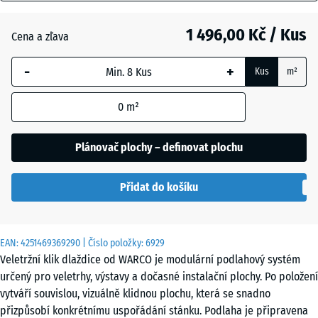
mm
Anglický
trávník
1 496,00 Kč / Kus
Cena a zľava
Vybraný
rozměr s
-
+
Kus
m²
modrým
Etna
ohraničením
0
m²
se používá
pro výpočet
Levandule
potřeby
Plánovač plochy – definovat plochu
(pokud není
v údajích o
Ratan
Přidat do košíku
produktu
uvedeno
jinak).
Terakota
EAN:
4251469369290
| Číslo položky:
6929
97,1
Veletržní klik dlaždice od WARCO je modulární podlahový systém
x
určený pro veletrhy, výstavy a dočasné instalační plochy. Po položení
97,1
Tmavě
vytváří souvislou, vizuálně klidnou plochu, která se snadno
×
šedá
přizpůsobí konkrétnímu uspořádání stánku. Podlaha je připravena