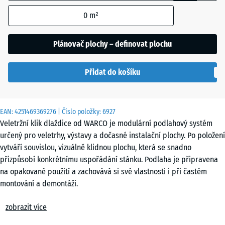
ohraničením
0
m²
se používá
pro výpočet
Etna
potřeby
Plánovač plochy – definovat plochu
(pokud není
v údajích o
Ratan
Přidat do košíku
produktu
uvedeno
jinak).
Terakota
EAN:
4251469369276
| Číslo položky:
6927
97,1
Veletržní klik dlaždice od WARCO je modulární podlahový systém
x
určený pro veletrhy, výstavy a dočasné instalační plochy. Po položení
97,1
Tmavě
vytváří souvislou, vizuálně klidnou plochu, která se snadno
×
šedá
přizpůsobí konkrétnímu uspořádání stánku. Podlaha je připravena
1,8
žula
na opakované použití a zachovává si své vlastnosti i při častém
cm
montování a demontáži.
Snadná pokládka
zobrazit více
Travertin
Dlaždice se pokládají volně na rovný a nosný podklad bez nutnosti
44,6
lepení. Kalibrované puzzle spojení zajišťuje pevné propojení