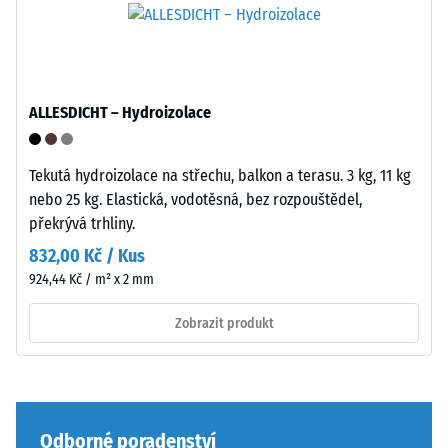
Montáž
vtisku
po
Zaoblené
24
vlnité
hodinách
ALLESDICHT – Hydroizolace
zuby
podobně
odlehčení
jako
(BS
Tekutá hydroizolace na střechu, balkon a terasu. 3 kg, 11 kg
4035
nebo 25 kg. Elastická, vodotěsná, bez rozpouštědel,
7188)
bez
překrývá trhliny.
zaoblení
832,00 Kč / Kus
hran
924,44 Kč / m² x 2 mm
—
vhodné
/ 5
Zobrazit produkt
především
jako
vrchní
vrstva
Pevnost
v
Odborné poradenství
v