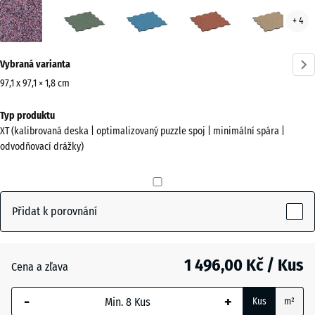
Levandule
Anglický
Atlantik
Etna
Rata
+ 4
(active)
trávník
Více
Vybraná varianta
informací
o
97,1 x 97,1 × 1,8 cm
barvách?
Rozměry
Typ produktu
pro
Zobrazit
XT (kalibrovaná deska | optimalizovaný puzzle spoj | minimální spára |
dopravu
paletu
odvodňovací drážky)
1010
barev
x
(active)
Levandule
1010
x
Přidat k porovnání
18
mm
Anglický
trávník
1 496,00 Kč / Kus
Cena a zľava
Vybraný
rozměr s
-
+
Kus
m²
modrým
Atlantik