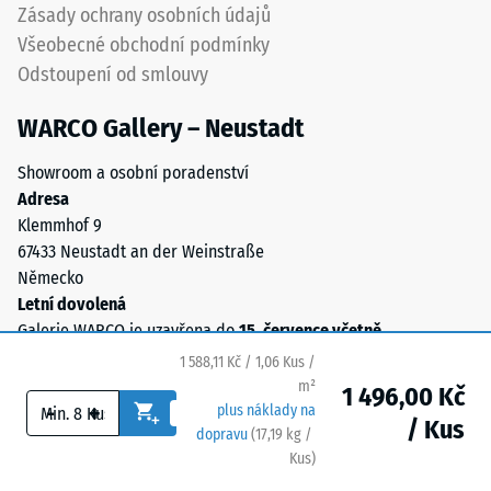
Zásady ochrany osobních údajů
Taková
systému.
zatížení
Všeobecné obchodní podmínky
mohou
Odstoupení od smlouvy
Struktura
vznikat
spodní
například
WARCO Gallery – Neustadt
strany
vlivem
bot
Showroom a osobní poradenství
s
Adresa
Spodní
vysokými
Klemmhof 9
strana
podpatky,
67433 Neustadt an der Weinstraße
je
nohou
Německo
opatřena
nábytku,
Letní dovolená
čtvercovými
květináčů
Galerie WARCO je uzavřena do
15. července včetně
.
opěrnými
na
body
1 588,11 Kč / 1,06 Kus /
kolečkách
v
m²
1 496,00 Kč
-
+
nebo
diagonálním
plus náklady na
/ Kus
podstavců
dopravu
(
17,19
kg
/
uspořádání.
Kus)
Bezpečné podlahy.
různých
Mezi
zařízení.
opěrnými