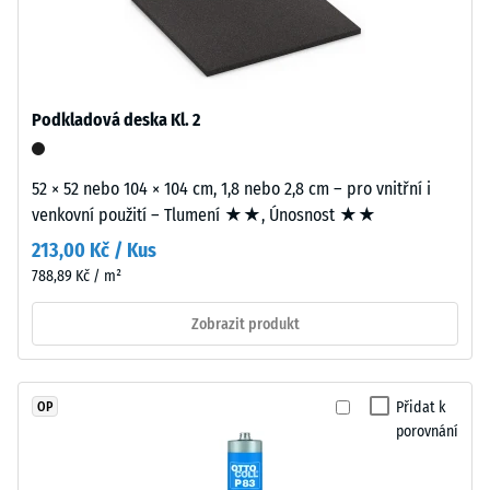
Hodnota
z
stupnice 2 =
nového
Součinitel
EPDM
tření cca 0,38
granulátu
Podkladová deska Kl. 2
Odolnost
(etylen-
proti oděru
propylen-
– Odolnost
dien
52 × 52 nebo 104 × 104 cm, 1,8 nebo 2,8 cm – pro vnitřní i
proti
monomer),
venkovní použití – Tlumení ★★, Únosnost ★★
abrazivnímu
průbarveno
opotřebení
213,00 Kč / Kus
v
– Hodnota
788,89 Kč / m²
hmotě
stupnice 3 =
"velmi
a
Zobrazit produkt
dobrá" (BS
spojeného
7188)
polyuretanovým
pojivem
Propustnost
Přidat k
OP
stabilizovaným
vody (EN
porovnání
proti
12616) –
UV
Hodnocení