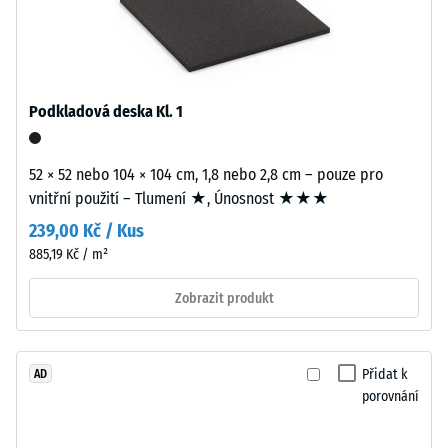
vodivost
pojivem.
cca 0,12
ELT
W/(m·K)
znamená
Pevnost
„End
v
of
Podkladová deska Kl. 1
Life
tlaku
Tyres“.
-
52 × 52 nebo 104 × 104 cm, 1,8 nebo 2,8 cm – pouze pro
Nosná
vnitřní použití – Tlumení ★, Únosnost ★★★
Hodnota
vrstva
239,00 Kč / Kus
má
škály
vysokou
885,19 Kč / m²
4
objemovou
Zobrazit produkt
=
hustotu.
cca
Instalace
0,25
Přidat k
AD
–
mm
porovnání
Zpracování
zbytkového
–