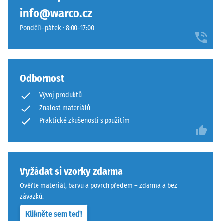
sendvičovém
tlaku
info@warco.cz
systému.
materiálu
Pravoúhlé
Pondělí–pátek · 8:00–17:00
popisuje
hrany
jeho
zajišťují
odolnost
vlasovou
vůči
spáru
Odbornost
lokálnímu
s
zatížení.
Vývoj produktů
přísnějšími
Udává,
tolerancemi.
Znalost materiálů
do
Desky
Praktické zkušenosti s použitím
jaké
lze
míry
stabilizovat
se
svorkami
materiál
ze
Vyžádat si vzorky zdarma
deformuje
spodní
Ověřte materiál, barvu a povrch předem – zdarma a bez
při
strany,
závazků.
působení
čímž
definované
Klikněte sem teď!
zůstávají