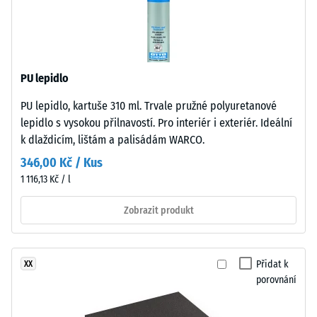
2 =
záření.
Infiltrace až
Povrch
10 mm/h
nášlapné
(10 l/h/m²)
vrstvy
je
Protiskluznost
PU lepidlo
uzavřený.
(EN 16165) –
PU lepidlo, kartuše 310 ml. Trvale pružné polyuretanové
Nosnou
Hodnota
lepidlo s vysokou přilnavostí. Pro interiér i exteriér. Ideální
stupnice 3 =
vrstvu
střední
k dlaždicím, lištám a palisádám WARCO.
tvoří
akceptační
jemnozrnný
346,00 Kč / Kus
úhel cca 15°,
černý
1 116,13 Kč / l
skupina R10
gumový
granulát
Zobrazit produkt
Tepelná
z
izolace
–
recyklovaných
Hodnota
pneumatik
Přidat k
XX
stupnice
(ELT),
porovnání
2 =
spojený
Tepelná
polyuretanovým