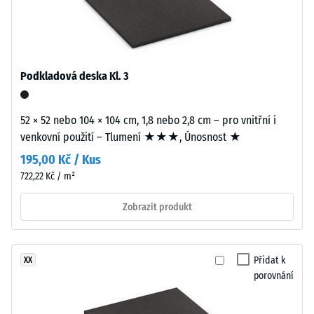
hustota
Materiál
-
hodnota
–
stupnice
Složení
4 = 900
a
Podkladová deska Kl. 3
až 1000
struktura
kg/m³
52 × 52 nebo 104 × 104 cm, 1,8 nebo 2,8 cm – pro vnitřní i
Tlumení
Výrobek
venkovní použití – Tlumení ★★★, Únosnost ★
nárazů,
má
vibrací a
195,00 Kč / Kus
dvouvrstvou
kročejového
722,22 Kč / m²
konstrukci.
hluku –
Nášlapná
Hodnota
Zobrazit produkt
vrstva
stupnice 1 =
tlošťky
znatelné
přibližně
tlumení
Přidat k
XX
2
Třída
porovnání
mm
protiskluznosti
je
DS (EN 14041) -
vyrobena