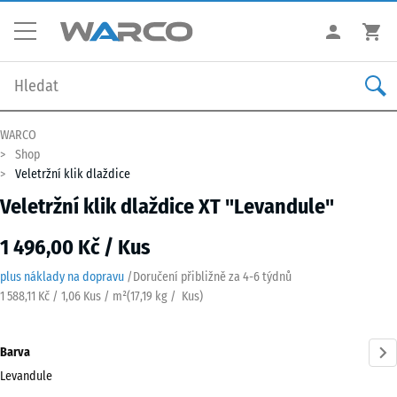
WARCO
Shop
Veletržní klik dlaždice
Veletržní klik dlaždice XT "Levandule"
1 496,00 Kč / Kus
plus náklady na dopravu
/
Doručení přibližně za
4-6 týdnů
1 588,11 Kč / 1,06 Kus / m²
(
17,19
kg
/ Kus)
Barva
Levandule