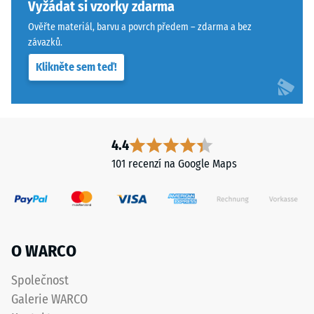
konkrétního
hrany
Vyžádat si vzorky zdarma
produktu
zajišťují
Ověřte materiál, barvu a povrch předem – zdarma a bez
používá
vlasovou
závazků.
WARCO
spáru
Klikněte sem teď!
stupnici
s
od
přísnějšími
1
tolerancemi.
do
Desky
5,
lze
4.4
přičemž
stabilizovat
101 recenzí na Google Maps
každá
svorkami
hodnota
ze
na
spodní
stupnici
strany,
odpovídá
čímž
O WARCO
určitému
zůstávají
hustotnímu
spojovací
Společnost
rozmezí.
prvky
Galerie WARCO
Například
zcela