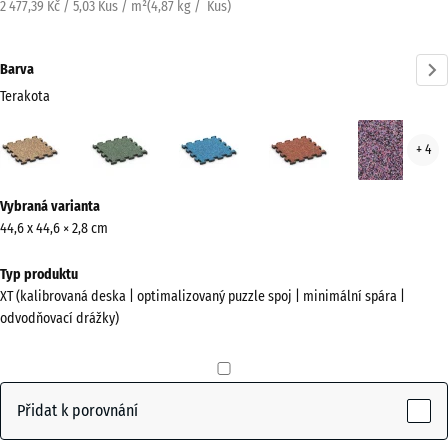
2 477,39 Kč / 5,03 Kus / m²
(
4,87
kg
/ Kus)
Barva
Terakota
Terakota
Anglický
Atlantik
Etna
Leva
+ 4
(active)
trávník
Více
Vybraná varianta
informací
44,6 x 44,6 × 2,8 cm
o
barvách?
Typ produktu
XT (kalibrovaná deska | optimalizovaný puzzle spoj | minimální spára |
Zobrazit
odvodňovací drážky)
paletu
barev
(active)
Terakota
Přidat k porovnání