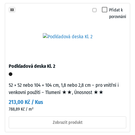
proti
vrstva
abrazivnímu
Přidat k
XX
tloušťky
opotřebení
porovnání
přibližně
– Hodnota
3,3
stupnice 2 =
mm
"dobrá" (BS
je
7188)
vyrobena
Propustnost
z
vody (EN
nového
Podkladová deska Kl. 2
12616) –
EPDM
Hodnocení
granulátu
4 =
(etylen-
52 × 52 nebo 104 × 104 cm, 1,8 nebo 2,8 cm – pro vnitřní i
Infiltrace
propylen-
venkovní použití – Tlumení ★★, Únosnost ★★
cca 600
dien
mm/h (600
213,00 Kč / Kus
monomer),
l/h/m²)
788,89 Kč / m²
průbarveného
Protiskluznost
v
Zobrazit produkt
(EN 16165) –
hmotě
Hodnota
a