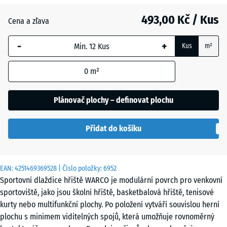
Anglický
493,00 Kč / Kus
trávník
Cena a zľava
-
+
Kus
m²
Atlantik
0
m²
Etna
Plánovač plochy – definovat plochu
Přidat do košíku
Levandule
EAN:
4251469369528
| Číslo položky:
6952
Ratan
Sportovní dlaždice hřiště WARCO je modulární povrch pro venkovní
sportoviště, jako jsou školní hřiště, basketbalová hřiště, tenisové
kurty nebo multifunkční plochy. Po položení vytváří souvislou herní
Tmavě
plochu s minimem viditelných spojů, která umožňuje rovnoměrný
šedá