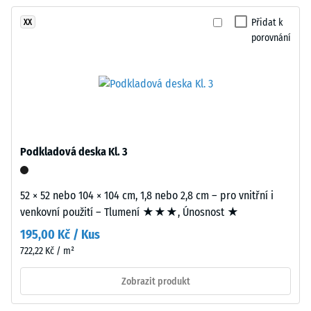
žádný
hlínu.
Tlumení
produkt
nárazů,
Povrch
Přidat k
XX
pro
vibrací a
porovnání
působí
porovnání.
kročejového
útulně
hluku –
a
Hodnota
přirozeně.
stupnice 3 =
výrazné
tlumení
Materiál
–
Podkladová deska Kl. 3
Třída
Složení
protiskluznosti
a
DS (EN 14041) -
52 × 52 nebo 104 × 104 cm, 1,8 nebo 2,8 cm – pro vnitřní i
struktura
Hodnota
venkovní použití – Tlumení ★★★, Únosnost ★
stupnice 5 =
Součinitel
195,00 Kč / Kus
Výrobek
tření cca 0,6
722,22 Kč / m²
má
dvouvrstvou
Odolnost
Zobrazit produkt
proti oděru
konstrukci.
– Odolnost
Nášlapná