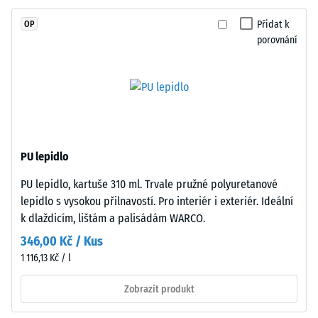
stupnice 4 =
spojeného
střední
Přidat k
OP
polyuretanovým
akceptační
porovnání
pojivem
úhel cca 16°,
stabilizovaným
skupina R10
proti
Tepelná
UV
izolace
záření.
–
Povrch
Hodnota
nášlapné
stupnice
PU lepidlo
vrstvy
3 =
PU lepidlo, kartuše 310 ml. Trvale pružné polyuretanové
má
Tepelná
lepidlo s vysokou přilnavostí. Pro interiér i exteriér. Ideální
vodivost
otevřeně
cca 0,11
k dlaždicím, lištám a palisádám WARCO.
porézní
W/(m·K)
strukturu.
346,00 Kč / Kus
Nosnou
Mrazuvzdorný
1 116,13 Kč / l
vrstvu
Zjevná
tvoří
Zobrazit produkt
hustota
černý