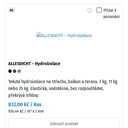
vrstva
Zdánlivá
má
Přidat k
AD
hustota
porovnání
standardní
materiálu
objemovou
popisuje
hustotu.
poměr
mezi
Instalace
jeho
–
hmotností
Zpracování
ALLESDICHT – Hydroizolace
a
–
celkovým
Montáž
objemem,
Tekutá hydroizolace na střechu, balkon a terasu. 3 kg, 11 kg
včetně
nebo 25 kg. Elastická, vodotěsná, bez rozpouštědel,
všech
překrývá trhliny.
pórů,
832,00 Kč / Kus
dutin
924,44 Kč / m² x 2 mm
a
vzduchových
Zobrazit produkt
inkluzí.
Zaoblené