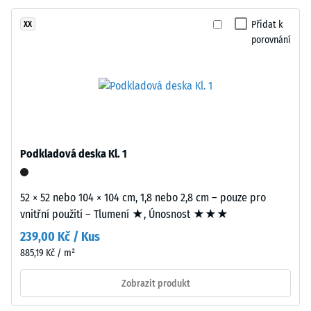
gumový
-
granulát
Přidat k
XX
hodnota
z
porovnání
stupnice
recyklovaných
pneumatik
2
(ELT)
=
se
780
střední
zrnitostí,
až
spojený
Podkladová deska Kl. 1
840
polyuretanovým
kg/m³
pojivem.
52 × 52 nebo 104 × 104 cm, 1,8 nebo 2,8 cm – pouze pro
ELT
vnitřní použití – Tlumení ★, Únosnost ★★★
znamená
239,00 Kč / Kus
„End
of
885,19 Kč / m²
/ 5
Life
Zobrazit produkt
Tyres".
Nosná