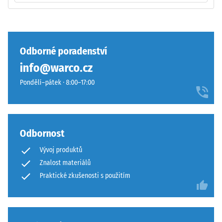
U
vlnité
produktů
zuby
WARCO
podobně
se
jako
Odborné poradenství
tato
4035
info@warco.cz
hodnota
bez
obvykle
zaoblení
Pondělí–pátek · 8:00–17:00
pohybuje
hran
mezi
—
600
vhodné
a
především
Odbornost
1250
jako
Vývoj produktů
kg/m³.
vrchní
Pro
Znalost materiálů
vrstva
názorné
v
Praktické zkušenosti s použitím
znázornění
sendvičovém
zdánlivé
systému.
hustoty
Pravoúhlé