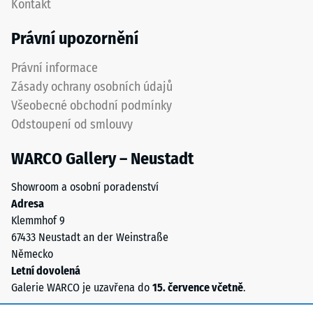
Kontakt
hodnota
neviditelné.
stupnice
Orientace
Právní upozornění
2
desek
představuje
musí
Právní informace
zdánlivou
být
Zásady ochrany osobních údajů
hustotu
zřetelně
Všeobecné obchodní podmínky
mezi
vyznačena
Odstoupení od smlouvy
780
a
a
přesně
WARCO Gallery – Neustadt
840
dodržena
kg/m³.
při
Showroom a osobní poradenství
Fyzikální
pokládce
Adresa
hustota,
pro
Klemmhof 9
také
zajištění
67433 Neustadt an der Weinstraße
nazývaná
správné
Německo
hmotnostní
funkce
Letní dovolená
hustota,
systému.
Galerie WARCO je uzavřena do
15. července včetně
.
naopak
udává