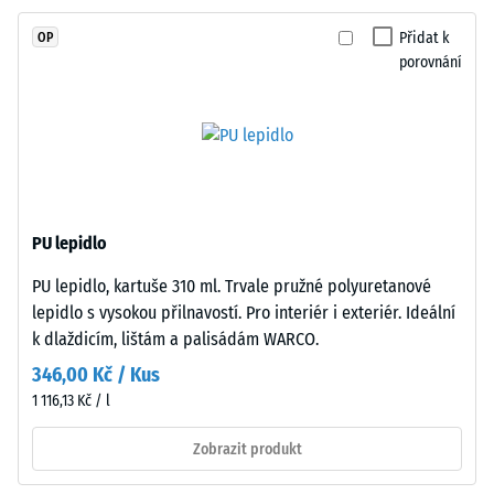
stupnice 4 =
hmotě
střední
Přidat k
OP
a
akceptační
porovnání
spojeného
úhel cca 16°,
polyuretanovým
skupina R10
pojivem
Tepelná
stabilizovaným
izolace
proti
–
UV
Hodnota
záření.
stupnice
PU lepidlo
Povrch
3 =
PU lepidlo, kartuše 310 ml. Trvale pružné polyuretanové
nášlapné
Tepelná
lepidlo s vysokou přilnavostí. Pro interiér i exteriér. Ideální
vodivost
vrstvy
cca 0,11
k dlaždicím, lištám a palisádám WARCO.
má
W/(m·K)
otevřeně
346,00 Kč / Kus
porézní
Mrazuvzdorný
1 116,13 Kč / l
strukturu.
Zjevná
Nosnou
Zobrazit produkt
hustota
vrstvu