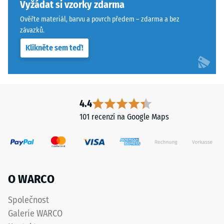
konkrétního
systému.
Vyžádat si vzorky zdarma
produktu
Pravoúhlé
Ověřte materiál, barvu a povrch předem – zdarma a bez
používá
hrany
závazků.
WARCO
zajišťují
Klikněte sem teď!
stupnici
vlasovou
od
spáru
1
s
do
přísnějšími
5,
tolerancemi.
4.4
přičemž
Desky
101 recenzí na Google Maps
každá
lze
hodnota
stabilizovat
na
svorkami
stupnici
ze
odpovídá
spodní
O WARCO
určitému
strany,
hustotnímu
čímž
Společnost
rozmezí.
zůstávají
Galerie WARCO
Například
spojovací