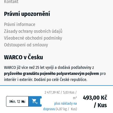
Kontakt
hodnota
prvky
stupnice
zcela
Právní upozornění
2
neviditelné.
představuje
Orientace
Právní informace
zdánlivou
desek
Zásady ochrany osobních údajů
hustotu
musí
Všeobecné obchodní podmínky
mezi
být
Odstoupení od smlouvy
780
zřetelně
a
vyznačena
WARCO v Česku
840
a
kg/m³.
přesně
WARCO již více než 25 let vyvíjí a dodává podlahoviny z
Fyzikální
dodržena
pryžového granulátu pojeného polyuretanovým pojivem
pro
hustota,
při
interiér i exteriér. Dodání po celé České republice.
také
pokládce
nazývaná
pro
2 477,39 Kč / 5,03 Kus /
hmotnostní
zajištění
493,00 Kč
m²
hustota,
správné
-
+
plus náklady na
/ Kus
naopak
funkce
dopravu
(
4,87
kg
/ Kus)
Bezpečné podlahy.
udává
systému.