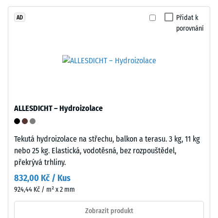
Tyres".
Zdánlivá
Nosná
Přidat k
AD
hustota
porovnání
vrstva
materiálu
má
popisuje
standardní
poměr
objemovou
mezi
hustotu.
jeho
hmotností
Instalace
ALLESDICHT – Hydroizolace
a
–
celkovým
Zpracování
objemem,
Tekutá hydroizolace na střechu, balkon a terasu. 3 kg, 11 kg
–
včetně
nebo 25 kg. Elastická, vodotěsná, bez rozpouštědel,
Montáž
všech
překrývá trhliny.
pórů,
832,00 Kč / Kus
dutin
924,44 Kč / m² x 2 mm
a
vzduchových
Zobrazit produkt
inkluzí.