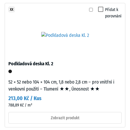
proti
konstrukci.
abrazivnímu
Přidat k
XX
Nášlapná
opotřebení
porovnání
vrstva
– Hodnota
tloušťky
stupnice 2 =
přibližně
"dobrá" (BS
3,3
7188)
mm
Propustnost
je
vody (EN
vyrobena
Podkladová deska Kl. 2
12616) –
z
Hodnocení
nového
4 =
EPDM
52 × 52 nebo 104 × 104 cm, 1,8 nebo 2,8 cm – pro vnitřní i
Infiltrace
granulátu
venkovní použití – Tlumení ★★, Únosnost ★★
cca 600
(etylen-
mm/h (600
213,00 Kč / Kus
propylen-
l/h/m²)
788,89 Kč / m²
dien
Protiskluznost
monomer),
Zobrazit produkt
(EN 16165) –
průbarveného
Hodnota
v