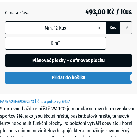
Anglický
493,00 Kč / Kus
trávník
Cena a zľava
-
+
Kus
m²
Atlantik
0
m²
Etna
Plánovač plochy – definovat plochu
Přidat do košíku
Levandule
EAN:
4251469369573
| Číslo položky:
6957
Terakota
Sportovní dlaždice hřiště WARCO je modulární povrch pro venkovní
sportoviště, jako jsou školní hřiště, basketbalová hřiště, tenisové
kurty nebo multifunkční plochy. Po položení vytváří souvislou herní
Tmavě
plochu s minimem viditelných spojů, která umožňuje rovnoměrný
šedá