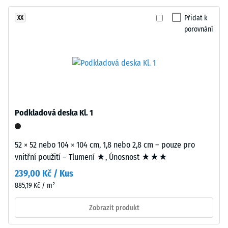
tvoří
-
černý
Přidat k
XX
hodnota
gumový
porovnání
stupnice
granulát
z
2
recyklovaných
=
pneumatik
780
(ELT)
se
až
střední
Podkladová deska Kl. 1
840
zrnitostí,
kg/m³
spojený
52 × 52 nebo 104 × 104 cm, 1,8 nebo 2,8 cm – pouze pro
polyuretanovým
vnitřní použití – Tlumení ★, Únosnost ★★★
pojivem.
239,00 Kč / Kus
ELT
znamená
885,19 Kč / m²
/ 5
„End
Zobrazit produkt
of
Life