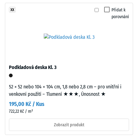
žádný
i
Tlumení
produkt
nárazů,
et
Přidat k
XX
pro
vibrací a
porovnání
varmt
porovnání.
kročejového
udtryk
hluku –
inspireret
Hodnota
af
stupnice 3 =
flettede
výrazné
naturmaterialer.
tlumení
Podkladová deska Kl. 3
Třída
Materiál
protiskluznosti
–
DS (EN 14041) -
52 × 52 nebo 104 × 104 cm, 1,8 nebo 2,8 cm – pro vnitřní i
Složení
Hodnota
venkovní použití – Tlumení ★★★, Únosnost ★
a
stupnice 5 =
Součinitel
struktura
195,00 Kč / Kus
tření cca 0,6
722,22 Kč / m²
Výrobek
Odolnost
Zobrazit produkt
proti oděru
má
– Odolnost
dvouvrstvou