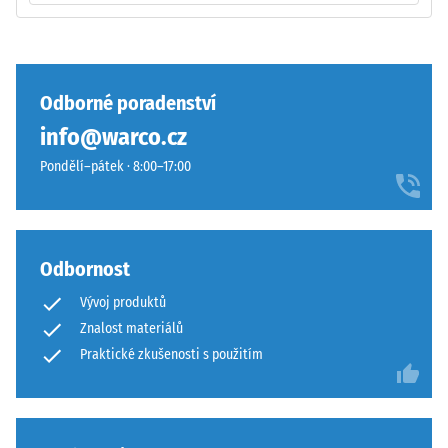
U
produktů
Zaoblené
WARCO
vlnité
se
zuby
Odborné poradenství
tato
podobně
info@warco.cz
hodnota
jako
obvykle
4035
Pondělí–pátek · 8:00–17:00
pohybuje
bez
mezi
zaoblení
600
hran
a
—
Odbornost
1250
vhodné
Vývoj produktů
kg/m³.
především
Pro
Znalost materiálů
jako
názorné
vrchní
Praktické zkušenosti s použitím
znázornění
vrstva
zdánlivé
v
hustoty
sendvičovém