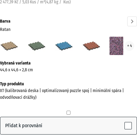
2 477,39 Kč / 5,03 Kus / m²
(
4,87
kg
/ Kus)
Barva
Ratan
Ratan
Anglický
Atlantik
Etna
Leva
+ 4
(active)
trávník
Více
Vybraná varianta
informací
44,6 x 44,6 × 2,8 cm
o
barvách?
Typ produktu
XT (kalibrovaná deska | optimalizovaný puzzle spoj | minimální spára |
Zobrazit
odvodňovací drážky)
paletu
barev
(active)
Ratan
Přidat k porovnání