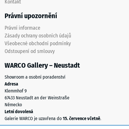
Kontakt
hodnota
spojovací
stupnice
prvky
Právní upozornění
2
zcela
představuje
neviditelné.
Právní informace
zdánlivou
Orientace
Zásady ochrany osobních údajů
hustotu
desek
Všeobecné obchodní podmínky
mezi
musí
Odstoupení od smlouvy
780
být
a
zřetelně
WARCO Gallery – Neustadt
840
vyznačena
kg/m³.
a
Showroom a osobní poradenství
Fyzikální
přesně
Adresa
hustota,
dodržena
Klemmhof 9
také
při
67433 Neustadt an der Weinstraße
nazývaná
pokládce
Německo
hmotnostní
pro
Letní dovolená
hustota,
zajištění
Galerie WARCO je uzavřena do
15. července včetně
.
naopak
správné
udává
funkce