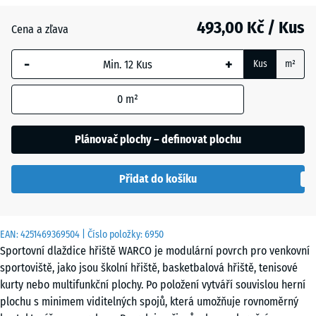
493,00 Kč / Kus
Anglický
Cena a zľava
trávník
-
+
Kus
m²
Atlantik
0
m²
Plánovač plochy – definovat plochu
Etna
Přidat do košíku
Levandule
EAN:
4251469369504
| Číslo položky:
6950
Sportovní dlaždice hřiště WARCO je modulární povrch pro venkovní
sportoviště, jako jsou školní hřiště, basketbalová hřiště, tenisové
Ratan
kurty nebo multifunkční plochy. Po položení vytváří souvislou herní
plochu s minimem viditelných spojů, která umožňuje rovnoměrný