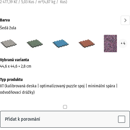
2 477,39 Kč / 5,03 Kus / m²
(
4,87
kg
/ Kus)
Barva
Šedá žula
Šedá
Anglický
Atlantik
Etna
Leva
+ 4
žula
trávník
(active)
Více
Vybraná varianta
informací
44,6 x 44,6 × 2,8 cm
o
barvách?
Typ produktu
XT (kalibrovaná deska | optimalizovaný puzzle spoj | minimální spára |
Zobrazit
odvodňovací drážky)
paletu
barev
Šedá
Přidat k porovnání
(active)
žula