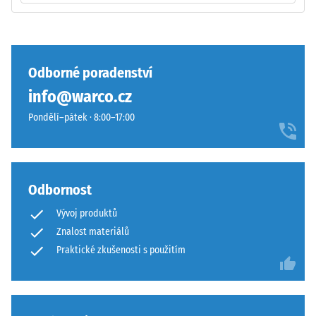
U
produktů
WARCO
Zaoblené
se
vlnité
Odborné poradenství
tato
zuby
info@warco.cz
hodnota
podobně
obvykle
jako
Pondělí–pátek · 8:00–17:00
pohybuje
4035
mezi
bez
600
zaoblení
a
hran
Odbornost
1250
—
Vývoj produktů
kg/m³.
vhodné
Pro
Znalost materiálů
především
názorné
jako
Praktické zkušenosti s použitím
znázornění
vrchní
zdánlivé
vrstva
hustoty
v