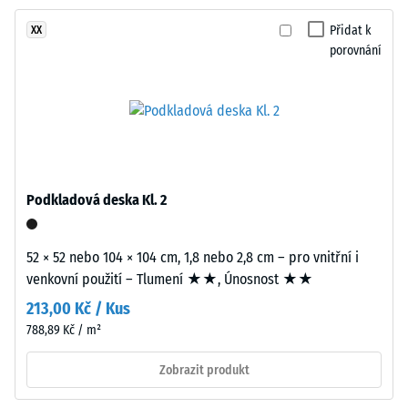
proti
dvouvrstvou
abrazivnímu
Přidat k
XX
konstrukci.
opotřebení
porovnání
Nášlapná
– Hodnota
vrstva
stupnice 2 =
tloušťky
"dobrá" (BS
přibližně
7188)
3,3
Propustnost
mm
vody (EN
je
Podkladová deska Kl. 2
12616) –
vyrobena
Hodnocení
z
4 =
nového
52 × 52 nebo 104 × 104 cm, 1,8 nebo 2,8 cm – pro vnitřní i
Infiltrace
EPDM
venkovní použití – Tlumení ★★, Únosnost ★★
cca 600
granulátu
mm/h (600
213,00 Kč / Kus
(etylen-
l/h/m²)
788,89 Kč / m²
propylen-
Protiskluznost
dien
Zobrazit produkt
(EN 16165) –
monomer),
Hodnota
průbarveného