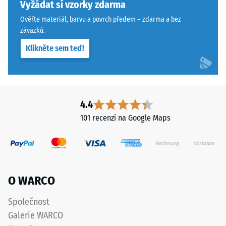
konkrétního
sendvičovém
Vyžádat si vzorky zdarma
produktu
systému.
Ověřte materiál, barvu a povrch předem – zdarma a bez
používá
Pravoúhlé
závazků.
WARCO
hrany
Klikněte sem teď!
stupnici
zajišťují
od
vlasovou
1
spáru
do
s
5,
přísnějšími
4.4
přičemž
tolerancemi.
101 recenzí na Google Maps
každá
Desky
hodnota
lze
na
stabilizovat
stupnici
svorkami
odpovídá
ze
O WARCO
určitému
spodní
hustotnímu
strany,
Společnost
rozmezí.
čímž
Galerie WARCO
Například
zůstávají