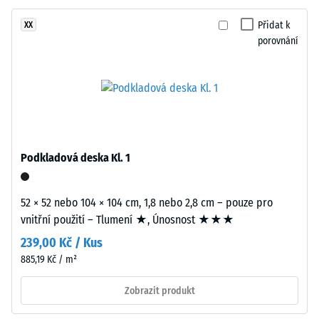
vrstvu
-
tvoří
Přidat k
XX
hodnota
černý
porovnání
stupnice
gumový
granulát
2
z
=
recyklovaných
780
pneumatik
(ELT)
až
se
Podkladová deska Kl. 1
840
střední
kg/m³
zrnitostí,
52 × 52 nebo 104 × 104 cm, 1,8 nebo 2,8 cm – pouze pro
spojený
vnitřní použití – Tlumení ★, Únosnost ★★★
polyuretanovým
239,00 Kč / Kus
pojivem.
ELT
885,19 Kč / m²
/ 5
znamená
Zobrazit produkt
„End
of