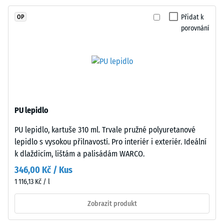
stupnice 4 =
v
střední
Přidat k
OP
hmotě
akceptační
porovnání
a
úhel cca 16°,
spojeného
skupina R10
polyuretanovým
Tepelná
pojivem
izolace
stabilizovaným
–
proti
Hodnota
UV
stupnice
PU lepidlo
záření.
3 =
PU lepidlo, kartuše 310 ml. Trvale pružné polyuretanové
Povrch
Tepelná
lepidlo s vysokou přilnavostí. Pro interiér i exteriér. Ideální
vodivost
nášlapné
cca 0,11
k dlaždicím, lištám a palisádám WARCO.
vrstvy
W/(m·K)
má
346,00 Kč / Kus
otevřeně
Mrazuvzdorný
1 116,13 Kč / l
porézní
Zjevná
strukturu.
Zobrazit produkt
hustota
Nosnou