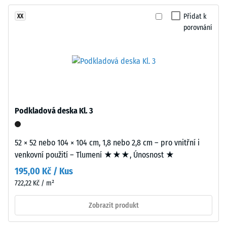
žádný
vytváří
Tlumení
produkt
nárazů,
vzhled
Přidat k
XX
pro
vibrací a
porovnání
broušeného
porovnání.
kročejového
kamene.
hluku –
Povrch
Hodnota
působí
stupnice 3 =
přirozeně
výrazné
a
tlumení
živě.
Podkladová deska Kl. 3
Třída
protiskluznosti
Materiál
DS (EN 14041) -
52 × 52 nebo 104 × 104 cm, 1,8 nebo 2,8 cm – pro vnitřní i
–
Hodnota
venkovní použití – Tlumení ★★★, Únosnost ★
Složení
stupnice 5 =
Součinitel
a
195,00 Kč / Kus
tření cca 0,6
struktura
722,22 Kč / m²
Odolnost
Zobrazit produkt
proti oděru
Výrobek
– Odolnost
má