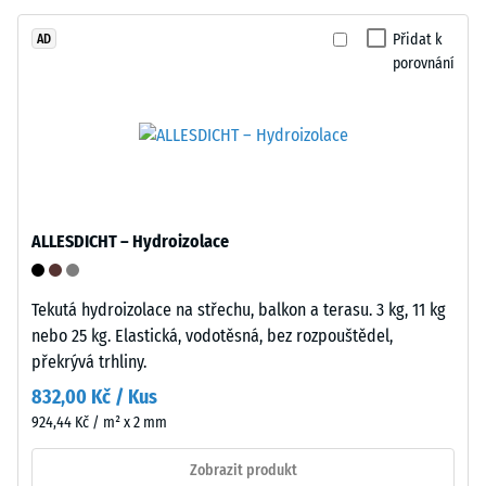
Life
Zdánlivá
Tyres".
Přidat k
AD
hustota
porovnání
Nosná
materiálu
vrstva
popisuje
má
poměr
standardní
mezi
objemovou
jeho
hustotu.
hmotností
ALLESDICHT – Hydroizolace
a
Instalace
celkovým
–
objemem,
Tekutá hydroizolace na střechu, balkon a terasu. 3 kg, 11 kg
Zpracování
včetně
nebo 25 kg. Elastická, vodotěsná, bez rozpouštědel,
–
všech
překrývá trhliny.
Montáž
pórů,
832,00 Kč / Kus
dutin
924,44 Kč / m² x 2 mm
a
vzduchových
Zobrazit produkt
inkluzí.