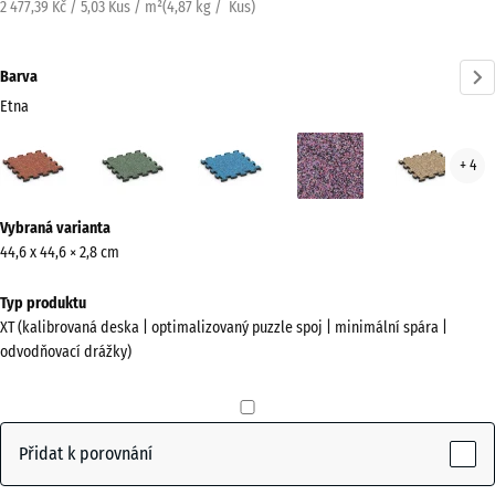
2 477,39 Kč / 5,03 Kus / m²
(
4,87
kg
/ Kus)
Barva
Etna
Etna
Anglický
Atlantik
Levandule
Rata
+ 4
(active)
trávník
Více
Vybraná varianta
informací
44,6 x 44,6 × 2,8 cm
o
barvách?
Typ produktu
XT (kalibrovaná deska | optimalizovaný puzzle spoj | minimální spára |
Zobrazit
odvodňovací drážky)
paletu
barev
(active)
Etna
Přidat k porovnání