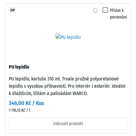
stupnice 4 =
pojivem
střední
Přidat k
OP
stabilizovaným
akceptační
porovnání
proti
úhel cca 16°,
UV
skupina R10
záření.
Tepelná
Povrch
izolace
nášlapné
–
vrstvy
Hodnota
má
stupnice
PU lepidlo
otevřeně
3 =
PU lepidlo, kartuše 310 ml. Trvale pružné polyuretanové
porézní
Tepelná
lepidlo s vysokou přilnavostí. Pro interiér i exteriér. Ideální
vodivost
strukturu.
cca 0,11
k dlaždicím, lištám a palisádám WARCO.
Nosnou
W/(m·K)
vrstvu
346,00 Kč / Kus
tvoří
Mrazuvzdorný
1 116,13 Kč / l
černý
Zjevná
gumový
Zobrazit produkt
hustota
granulát