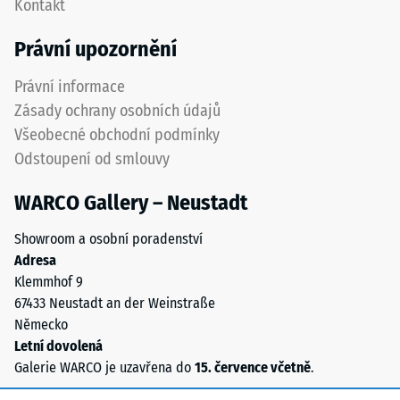
Kontakt
hodnota
desek
stupnice
musí
Právní upozornění
2
být
představuje
zřetelně
Právní informace
zdánlivou
vyznačena
Zásady ochrany osobních údajů
hustotu
a
Všeobecné obchodní podmínky
mezi
přesně
Odstoupení od smlouvy
780
dodržena
a
při
WARCO Gallery – Neustadt
840
pokládce
kg/m³.
pro
Showroom a osobní poradenství
Fyzikální
zajištění
Adresa
hustota,
správné
Klemmhof 9
také
funkce
67433 Neustadt an der Weinstraße
nazývaná
systému.
Německo
hmotnostní
Letní dovolená
hustota,
Struktura
Galerie WARCO je uzavřena do
15. července včetně
.
naopak
spodní
udává