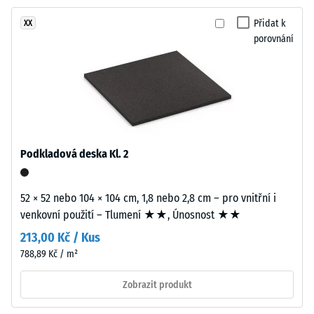
proti
přibližně
abrazivnímu
Přidat k
XX
3,3
opotřebení
porovnání
mm
– Hodnota
je
stupnice 2 =
vyrobena
"dobrá" (BS
z
7188)
nového
Propustnost
EPDM
vody (EN
granulátu
Podkladová deska Kl. 2
12616) –
(etylen-
Hodnocení
propylen-
4 =
dien
52 × 52 nebo 104 × 104 cm, 1,8 nebo 2,8 cm – pro vnitřní i
Infiltrace
monomer),
venkovní použití – Tlumení ★★, Únosnost ★★
cca 600
průbarveného
mm/h (600
213,00 Kč / Kus
v
l/h/m²)
788,89 Kč / m²
hmotě
Protiskluznost
a
Zobrazit produkt
(EN 16165) –
spojeného
Hodnota
polyuretanovým