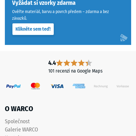
konkrétního
vlasovou
Vyžádat si vzorky zdarma
produktu
spáru
Ověřte materiál, barvu a povrch předem – zdarma a bez
používá
s
závazků.
WARCO
přísnějšími
Klikněte sem teď!
stupnici
tolerancemi.
od
Desky
1
lze
do
stabilizovat
5,
svorkami
4.4
přičemž
ze
101 recenzí na Google Maps
každá
spodní
hodnota
strany,
na
čímž
stupnici
zůstávají
odpovídá
spojovací
O WARCO
určitému
prvky
hustotnímu
zcela
Společnost
rozmezí.
neviditelné.
Galerie WARCO
Například
Orientace