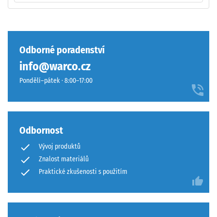
U
podobně
produktů
jako
WARCO
4035
se
bez
Odborné poradenství
tato
zaoblení
info@warco.cz
hodnota
hran
obvykle
—
Pondělí–pátek · 8:00–17:00
pohybuje
vhodné
mezi
především
600
jako
a
vrchní
Odbornost
1250
vrstva
Vývoj produktů
kg/m³.
v
Pro
Znalost materiálů
sendvičovém
názorné
systému.
Praktické zkušenosti s použitím
znázornění
Pravoúhlé
zdánlivé
hrany
hustoty
zajišťují