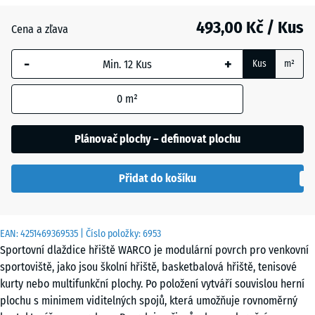
Anglický
493,00 Kč / Kus
trávník
Cena a zľava
-
+
Kus
m²
Atlantik
0
m²
Levandule
Plánovač plochy – definovat plochu
Přidat do košíku
Ratan
EAN:
4251469369535
| Číslo položky:
6953
Terakota
Sportovní dlaždice hřiště WARCO je modulární povrch pro venkovní
sportoviště, jako jsou školní hřiště, basketbalová hřiště, tenisové
kurty nebo multifunkční plochy. Po položení vytváří souvislou herní
Tmavě
plochu s minimem viditelných spojů, která umožňuje rovnoměrný
šedá