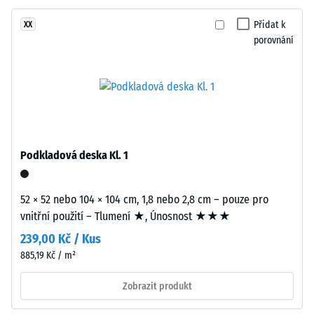
z
-
recyklovaných
Přidat k
XX
hodnota
pneumatik
porovnání
stupnice
(ELT)
se
2
střední
=
zrnitostí,
780
spojený
polyuretanovým
až
pojivem.
Podkladová deska Kl. 1
840
ELT
kg/m³
znamená
52 × 52 nebo 104 × 104 cm, 1,8 nebo 2,8 cm – pouze pro
„End
vnitřní použití – Tlumení ★, Únosnost ★★★
of
239,00 Kč / Kus
Life
Tyres".
885,19 Kč / m²
/ 5
Nosná
Zobrazit produkt
vrstva
má