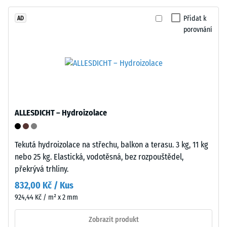
standardní
Zdánlivá
objemovou
Přidat k
AD
hustota
porovnání
hustotu.
materiálu
popisuje
Instalace
poměr
–
mezi
Zpracování
jeho
–
hmotností
Montáž
ALLESDICHT – Hydroizolace
a
celkovým
objemem,
Tekutá hydroizolace na střechu, balkon a terasu. 3 kg, 11 kg
včetně
nebo 25 kg. Elastická, vodotěsná, bez rozpouštědel,
všech
překrývá trhliny.
pórů,
832,00 Kč / Kus
dutin
924,44 Kč / m² x 2 mm
a
Zaoblené
vzduchových
vlnité
Zobrazit produkt
inkluzí.
zuby