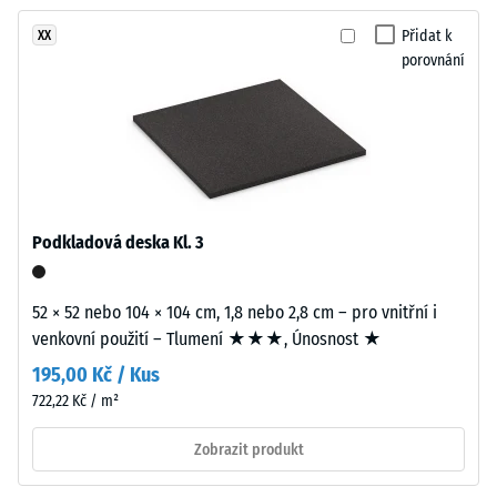
žádný
kraftfuldt
Tlumení
produkt
nárazů,
og
Přidat k
XX
pro
vibrací a
porovnání
kontrastfyldt
porovnání.
kročejového
farveudtryk.
hluku –
Hodnota
Materiál
stupnice 3 =
výrazné
–
tlumení
Složení
a
Podkladová deska Kl. 3
Třída
struktura
protiskluznosti
DS (EN 14041) -
52 × 52 nebo 104 × 104 cm, 1,8 nebo 2,8 cm – pro vnitřní i
Hodnota
Výrobek
venkovní použití – Tlumení ★★★, Únosnost ★
stupnice 5 =
má
Součinitel
195,00 Kč / Kus
dvouvrstvou
tření cca 0,6
722,22 Kč / m²
konstrukci.
Nášlapná
Odolnost
Zobrazit produkt
proti oděru
vrstva
– Odolnost
tloušťky