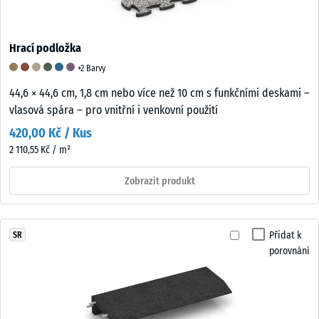
Hrací podložka
+2 Barvy
44,6 × 44,6 cm, 1,8 cm nebo více než 10 cm s funkčními deskami –
vlasová spára – pro vnitřní i venkovní použití
420,00 Kč / Kus
2 110,55 Kč / m²
Zobrazit produkt
Přidat k
SR
porovnání