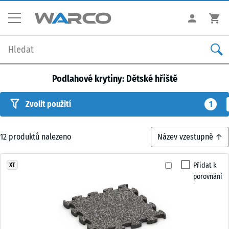
Podlahové krytiny: Dětské hřiště
Zvolit použití
1
12
produktů nalezeno
Přidat k
XT
porovnání