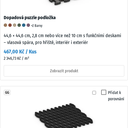
Dopadová puzzle podložka
+2 Barvy
44,6 × 44,6 cm, 2,8 cm nebo více než 10 cm s funkčními deskami
– vlasová spára, pro hřiště, interiér i exteriér
467,00 Kč / Kus
2 346,73 Kč / m²
Zobrazit produkt
Přidat k
GG
porovnání