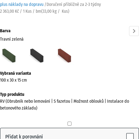
plus náklady na dopravu
/
Doručení přibližně za
2-3 týdny
2 363,00 Kč / 1 Kus / bm
(
33,00
kg
/ Kus)
Barva
Travní zelená
Travní
Antracit
Cihlově
zelená
červená
(active)
Více
Vybraná varianta
informací
100 x 30 x 15 cm
o
barvách?
Typ produktu
RV (Obrubník nebo lemování | S fazetou | Možnost oblouků | Instalace do
Zobrazit
betonového základu)
paletu
barev
Travní
Přidat k porovnání
(active)
zelená