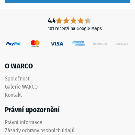
Odolnost
postupně
proti oděru –
ztmavne.
Odolnost
4.4
proti
abrazivnímu
101 recenzí na Google Maps
Materiál
opotřebení –
–
Hodnota
Složení
stupnice 5 =
a
"mimořádná"
struktura
(BS 7188)
O WARCO
Propustnost
Hrubozrnný
Společnost
vody (EN
černý
12616) –
Galerie WARCO
ELT
Hodnocení
Kontakt
granulát
2 =
z
Infiltrace až
Právní upozornění
10 mm/h
recyklovaných
(10 l/h/m²)
pneumatik
Právní informace
je
Tepelná
Zásady ochrany osobních údajů
spojen