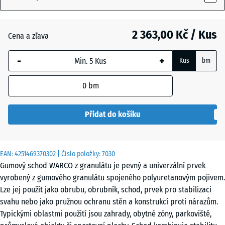
2 363,00 Kč / Kus
Antracit
- 514,00 Kč
Cena a zľava
-
+
Kus
bm
Cihlově
- 421,00 Kč
červená
0
bm
Přidat do košíku
EAN:
4251469370302
| Číslo položky:
7030
Gumový schod WARCO z granulátu je pevný a univerzální prvek
vyrobený z gumového granulátu spojeného polyuretanovým pojivem.
Lze jej použít jako obrubu, obrubník, schod, prvek pro stabilizaci
svahu nebo jako pružnou ochranu stěn a konstrukcí proti nárazům.
Typickými oblastmi použití jsou zahrady, obytné zóny, parkoviště,