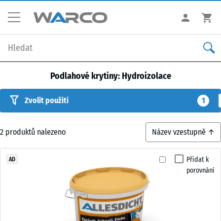
Podlahové krytiny: Hydroizolace
Zvolit použití
1
2
produktů nalezeno
Přidat k
AD
porovnání