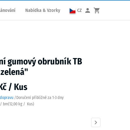
lánování
Nabídka & Vzorky
CZ
lní gumový obrubník TB
 zelená"
Kč / Kus
 dopravu
/
Doručení přibližně za
1-3 dny
s / bm
(
12,00
kg
/ Kus)