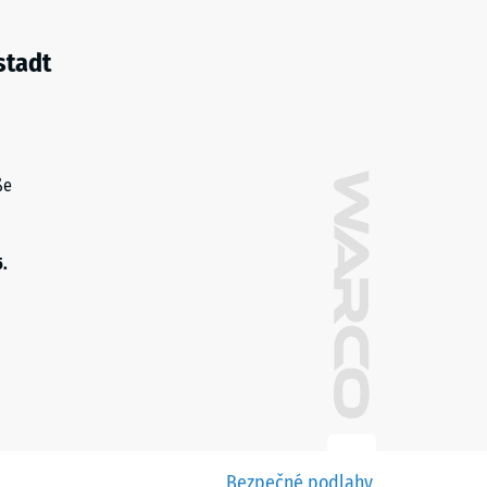
stadt
ße
5.
Bezpečné podlahy.