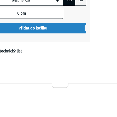
+
Kus
bm
vá
0
bm
Přidat do košíku
technický list