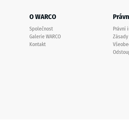
vrstva
vtisku
se
O WARCO
Právn
po
může
používáním
24
Společnost
Právní 
opotřebovat
hodin
Galerie WARCO
Zásady 
a
odleh
Kontakt
Všeobe
odstín
Odstou
pak
(BS
postupně
7188)
ztmavne.
Materiál
–
4 / 5
Složení
a
struktura
Pevnost
Výrobek