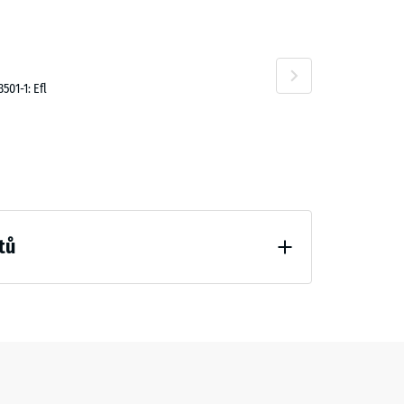
01-1: Efl
tů
hčení (BS 7188)
 "mimořádná" (BS 7188)