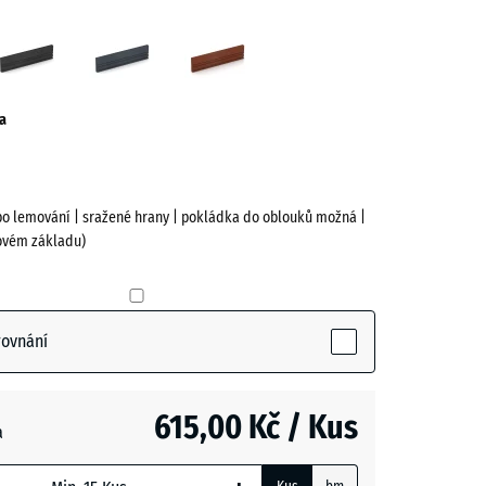
í
Antracit
Břidlicová
Cihlově
á
šedá
červená
ve)
a
bo lemování | sražené hrany | pokládka do oblouků možná |
ovém základu)
rovnání
ctive)
615,00 Kč / Kus
- 11,00 Kč
a