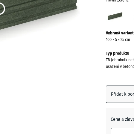
Travní zelená
Travn
zelen
(acti
Více
Vybraná variant
informací
100 × 5 × 25 cm
o
barvách?
Typ produktu
TB (obrubník ne
Zobrazit
osazení v beton
paletu
barev
Travní
Přidat k po
(a
zelená
Antracit
Cena a zľav