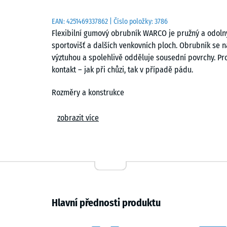
EAN:
4251469337862
| Číslo položky:
3786
Flexibilní gumový obrubník WARCO je pružný a odolný 
sportovišť a dalších venkovních ploch. Obrubník se
výztuhou a spolehlivě odděluje sousední povrchy. Pro
kontakt – jak při chůzi, tak v případě pádu.
Rozměry a konstrukce
Každý prvek má rozměry 100 × 25 × 5 cm. Obrubník je
zobrazit více
pojeného polyuretanem. Otevřená struktura povrchu j
vlhkosti. Boční stěny mají profil s výstupky a prohl
montáži.
Montáž a zarovnání
Na nosné vrstvě ze štěrku nebo drti se vytvoří beton
Hlavní přednosti produktu
čerstvého betonu a přesně usadí. Plastové hmoždinky
usnadňují přesné nastavení, i v obloucích. Nakonec s