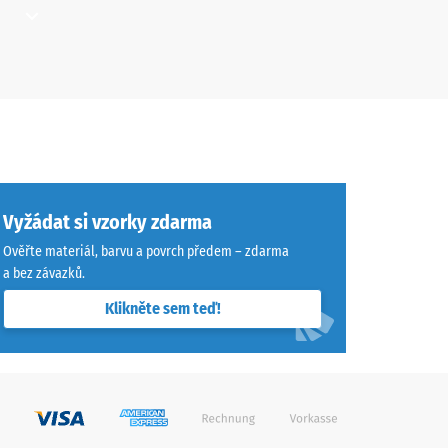
ch
ko
hybech.
a
dní
Vyžádat si vzorky zdarma
cha,
Ověřte materiál, barvu a povrch předem – zdarma
o
a bez závazků.
Klikněte sem teď!
éně
e