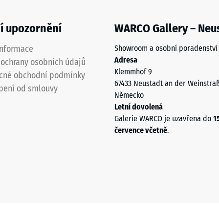
í upozornění
WARCO Gallery – Neu
informace
Showroom a osobní poradenství
ách
Adresa
ochrany osobních údajů
Klemmhof 9
čení
cné obchodní podmínky
67433 Neustadt an der Weinstra
pení od smlouvy
Německo
Letní dovolená
Galerie WARCO je uzavřena do
1
července včetně
.