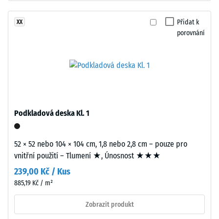
granulát
-
z
Přidat k
XX
hodnota
recyklovaných
porovnání
stupnice
pneumatik
(ELT)
2
se
=
střední
780
zrnitostí,
spojený
až
polyuretanovým
Podkladová deska Kl. 1
840
pojivem.
kg/m³
ELT
52 × 52 nebo 104 × 104 cm, 1,8 nebo 2,8 cm – pouze pro
znamená
vnitřní použití – Tlumení ★, Únosnost ★★★
„End
239,00 Kč / Kus
of
Life
885,19 Kč / m²
/ 5
Tyres".
Zobrazit produkt
Nosná
vrstva