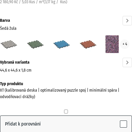
2 180,90 Kč / 5,03 Kus / m²
(
3,17
kg
/ Kus)
Barva
Šedá žula
Šedá
Anglický
Atlantik
Etna
Leva
+ 4
žula
trávník
(active)
Více
Vybraná varianta
informací
o
44,6 x 44,6 x 1,8 cm
barvách?
Rozměry
Typ produktu
pro
Zobrazit
XT (kalibrovaná deska | optimalizovaný puzzle spoj | minimální spára |
dopravu
paletu
odvodňovací drážky)
485
barev
x
Šedá
485
(active)
žula
x
Přidat k porovnání
18