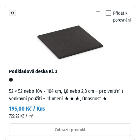
žádný
broušeného
Tlumení
produkt
nárazů,
kamene.
Přidat k
XX
pro
vibrací a
porovnání
Povrch
porovnání.
kročejového
působí
hluku –
přirozeně
Hodnota
a
stupnice 2 =
živě.
příjemné
tlumení
Materiál
Podkladová deska Kl. 3
Třída
–
protiskluznosti
Složení
DS (EN 14041) -
52 × 52 nebo 104 × 104 cm, 1,8 nebo 2,8 cm – pro vnitřní i
a
Hodnota
venkovní použití – Tlumení ★★★, Únosnost ★
struktura
stupnice 5 =
Součinitel
195,00 Kč / Kus
tření cca 0,6
722,22 Kč / m²
Výrobek
má
Odolnost
Zobrazit produkt
proti oděru
dvouvrstvou
– Odolnost
konstrukci.