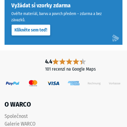
konkrétního
Pravoúhlé
Vyžádat si vzorky zdarma
produktu
hrany
Ověřte materiál, barvu a povrch předem – zdarma a bez
používá
zajišťují
závazků.
WARCO
vlasovou
Klikněte sem teď!
stupnici
spáru
od
s
1
přísnějšími
do
tolerancemi.
5,
Desky
4.4
přičemž
lze
101 recenzí na Google Maps
každá
stabilizovat
hodnota
svorkami
na
ze
stupnici
spodní
odpovídá
strany,
O WARCO
určitému
čímž
hustotnímu
zůstávají
Společnost
rozmezí.
spojovací
Galerie WARCO
Například
prvky