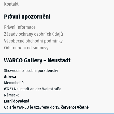
Kontakt
hodnota
zcela
stupnice
neviditelné.
Právní upozornění
2
Orientace
představuje
desek
Právní informace
zdánlivou
musí
Zásady ochrany osobních údajů
hustotu
být
Všeobecné obchodní podmínky
mezi
zřetelně
Odstoupení od smlouvy
780
vyznačena
a
a
WARCO Gallery – Neustadt
840
přesně
kg/m³.
dodržena
Showroom a osobní poradenství
Fyzikální
při
Adresa
hustota,
pokládce
Klemmhof 9
také
pro
67433 Neustadt an der Weinstraße
nazývaná
zajištění
Německo
hmotnostní
správné
Letní dovolená
hustota,
funkce
Galerie WARCO je uzavřena do
15. července včetně
.
naopak
systému.