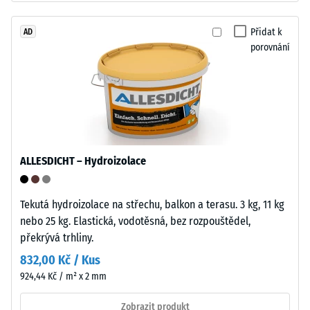
Nosná
Zdánlivá
vrstva
Přidat k
AD
hustota
porovnání
má
materiálu
standardní
popisuje
objemovou
poměr
hustotu.
mezi
jeho
Instalace
hmotností
–
ALLESDICHT – Hydroizolace
a
Zpracování
celkovým
–
objemem,
Tekutá hydroizolace na střechu, balkon a terasu. 3 kg, 11 kg
Montáž
včetně
nebo 25 kg. Elastická, vodotěsná, bez rozpouštědel,
všech
překrývá trhliny.
pórů,
832,00 Kč / Kus
dutin
924,44 Kč / m² x 2 mm
a
vzduchových
Zobrazit produkt