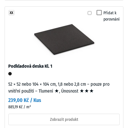
černý
-
gumový
Přidat k
XX
hodnota
granulát
porovnání
stupnice
z
recyklovaných
2
pneumatik
=
(ELT)
780
se
střední
až
zrnitostí,
Podkladová deska Kl. 1
840
spojený
kg/m³
polyuretanovým
52 × 52 nebo 104 × 104 cm, 1,8 nebo 2,8 cm – pouze pro
pojivem.
vnitřní použití – Tlumení ★, Únosnost ★★★
ELT
239,00 Kč / Kus
znamená
„End
885,19 Kč / m²
/ 5
of
Zobrazit produkt
Life
Tyres".