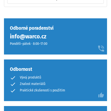
inkluzí.
U
Zaoblené
produktů
vlnité
WARCO
zuby
se
podobně
Odborné poradenství
tato
jako
info@warco.cz
hodnota
4035
obvykle
bez
Pondělí–pátek · 8:00–17:00
pohybuje
zaoblení
mezi
hran
600
—
a
vhodné
Odbornost
1250
především
Vývoj produktů
kg/m³.
jako
Pro
Znalost materiálů
vrchní
názorné
vrstva
Praktické zkušenosti s použitím
znázornění
v
zdánlivé
sendvičovém
hustoty
systému.