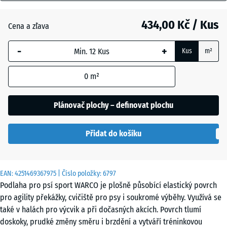
mm
Anglický
434,00 Kč / Kus
Cena a zľava
Vybraný
trávník
rozměr s
-
+
Kus
m²
modrým
ohraničením
Atlantik
0
m²
se používá
pro výpočet
potřeby
Plánovač plochy – definovat plochu
Etna
(pokud není
v údajích o
Přidat do košíku
produktu
Levandule
uvedeno
jinak).
EAN:
4251469367975
| Číslo položky:
6797
44,6
Ratan
Podlaha pro psí sport WARCO je plošně působící elastický povrch
x
pro agility překážky, cvičiště pro psy i soukromé výběhy. Využívá se
44,6
také v halách pro výcvik a při dočasných akcích. Povrch tlumí
x
Terakota
doskoky, prudké změny směru i brzdění a vytváří tréninkovou