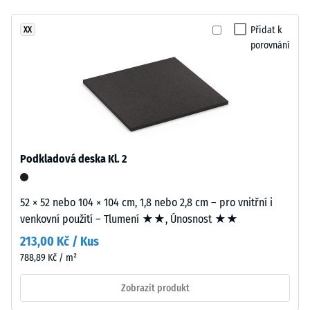
proti
Nášlapná
abrazivnímu
Přidat k
XX
vrstva
opotřebení
porovnání
tloušťky
– Hodnota
přibližně
stupnice 2 =
3,3
"dobrá" (BS
mm
7188)
je
Propustnost
vyrobena
vody (EN
z
Podkladová deska Kl. 2
12616) –
nového
Hodnocení
EPDM
4 =
granulátu
52 × 52 nebo 104 × 104 cm, 1,8 nebo 2,8 cm – pro vnitřní i
Infiltrace
(etylen-
venkovní použití – Tlumení ★★, Únosnost ★★
cca 600
propylen-
mm/h (600
213,00 Kč / Kus
dien
l/h/m²)
788,89 Kč / m²
monomer),
Protiskluznost
průbarveného
Zobrazit produkt
(EN 16165) –
v
Hodnota