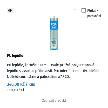
hmotě
stupnice 4 =
a
střední
Přidat k
OP
spojeného
akceptační
porovnání
polyuretanovým
úhel cca 16°,
pojivem
skupina R10
stabilizovaným
Tepelná
proti
izolace
UV
–
záření.
Hodnota
Povrch
stupnice
PU lepidlo
nášlapné
2 =
PU lepidlo, kartuše 310 ml. Trvale pružné polyuretanové
vrstvy
Tepelná
lepidlo s vysokou přilnavostí. Pro interiér i exteriér. Ideální
vodivost
má
cca 0,12
k dlaždicím, lištám a palisádám WARCO.
otevřeně
W/(m·K)
porézní
346,00 Kč / Kus
strukturu.
Mrazuvzdorný
1 116,13 Kč / l
Nosnou
Zjevná
vrstvu
Zobrazit produkt
hustota
tvoří