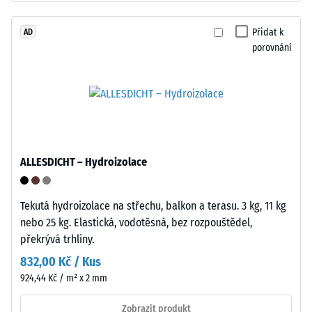
Tyres".
Zdánlivá
Nosná
Přidat k
AD
hustota
porovnání
vrstva
materiálu
má
popisuje
standardní
poměr
objemovou
mezi
hustotu.
jeho
hmotností
Instalace
ALLESDICHT – Hydroizolace
a
–
celkovým
Zpracování
objemem,
Tekutá hydroizolace na střechu, balkon a terasu. 3 kg, 11 kg
–
včetně
nebo 25 kg. Elastická, vodotěsná, bez rozpouštědel,
Montáž
všech
překrývá trhliny.
pórů,
832,00 Kč / Kus
dutin
924,44 Kč / m² x 2 mm
a
vzduchových
Zobrazit produkt