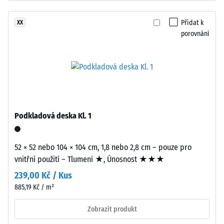
tvoří
-
černý
Přidat k
XX
hodnota
gumový
porovnání
stupnice
granulát
z
2
recyklovaných
=
pneumatik
780
(ELT)
se
až
střední
Podkladová deska Kl. 1
840
zrnitostí,
kg/m³
spojený
52 × 52 nebo 104 × 104 cm, 1,8 nebo 2,8 cm – pouze pro
polyuretanovým
vnitřní použití – Tlumení ★, Únosnost ★★★
pojivem.
239,00 Kč / Kus
ELT
znamená
885,19 Kč / m²
/ 5
„End
Zobrazit produkt
of
Life