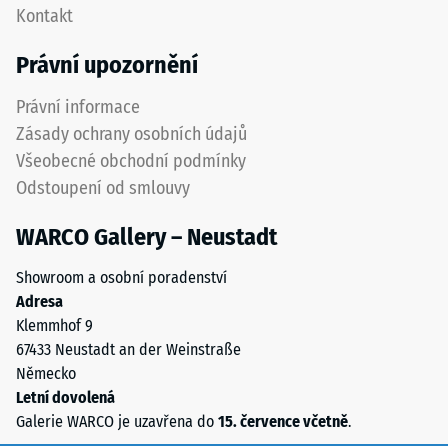
Kontakt
hodnota
prvky
stupnice
zcela
Právní upozornění
2
neviditelné.
představuje
Orientace
Právní informace
zdánlivou
desek
Zásady ochrany osobních údajů
hustotu
musí
Všeobecné obchodní podmínky
mezi
být
Odstoupení od smlouvy
780
zřetelně
a
vyznačena
WARCO Gallery – Neustadt
840
a
kg/m³.
přesně
Showroom a osobní poradenství
Fyzikální
dodržena
Adresa
hustota,
při
Klemmhof 9
také
pokládce
67433 Neustadt an der Weinstraße
nazývaná
pro
Německo
hmotnostní
zajištění
Letní dovolená
hustota,
správné
Galerie WARCO je uzavřena do
15. července včetně
.
naopak
funkce