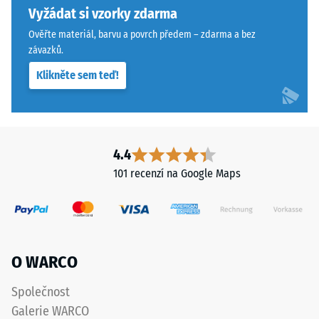
konkrétního
systému.
Vyžádat si vzorky zdarma
produktu
Pravoúhlé
Ověřte materiál, barvu a povrch předem – zdarma a bez
používá
hrany
závazků.
WARCO
zajišťují
Klikněte sem teď!
stupnici
vlasovou
od
spáru
1
s
do
přísnějšími
5,
tolerancemi.
4.4
přičemž
Desky
101 recenzí na Google Maps
každá
lze
hodnota
stabilizovat
na
svorkami
stupnici
ze
odpovídá
spodní
O WARCO
určitému
strany,
hustotnímu
čímž
Společnost
rozmezí.
zůstávají
Galerie WARCO
Například
spojovací