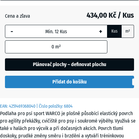
mm
Anglický
trávník
434,00 Kč / Kus
Cena a zľava
Vybraný
rozměr s
-
+
Kus
m²
modrým
Atlantik
ohraničením
0
m²
se používá
pro výpočet
Etna
potřeby
Plánovač plochy – definovat plochu
(pokud není
v údajích o
Přidat do košíku
produktu
Levandule
uvedeno
jinak).
EAN:
4251469368040
| Číslo položky:
6804
44,6
Podlaha pro psí sport WARCO je plošně působící elastický povrch
Terakota
x
pro agility překážky, cvičiště pro psy i soukromé výběhy. Využívá se
44,6
také v halách pro výcvik a při dočasných akcích. Povrch tlumí
x
doskoky, prudké změny směru i brzdění a vytváří tréninkovou