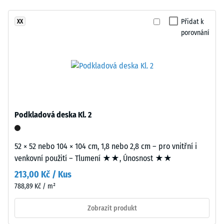
proti
konstrukci.
abrazivnímu
Přidat k
XX
Nášlapná
opotřebení
porovnání
vrstva
– Hodnota
tloušťky
stupnice 2 =
přibližně
"dobrá" (BS
3,3
7188)
mm
Propustnost
je
vody (EN
vyrobena
Podkladová deska Kl. 2
12616) –
z
Hodnocení
nového
4 =
EPDM
52 × 52 nebo 104 × 104 cm, 1,8 nebo 2,8 cm – pro vnitřní i
Infiltrace
granulátu
venkovní použití – Tlumení ★★, Únosnost ★★
cca 600
(etylen-
mm/h (600
213,00 Kč / Kus
propylen-
l/h/m²)
788,89 Kč / m²
dien
Protiskluznost
monomer),
Zobrazit produkt
(EN 16165) –
průbarveného
Hodnota