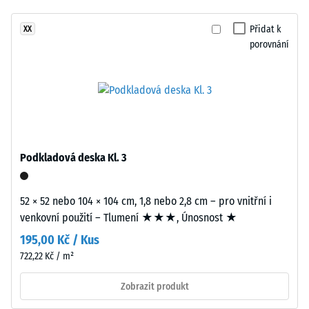
žádný
i
Tlumení
produkt
nárazů,
et
Přidat k
XX
pro
vibrací a
porovnání
varmt
porovnání.
kročejového
udtryk
hluku –
inspireret
Hodnota
af
stupnice 2 =
flettede
příjemné
naturmaterialer.
tlumení
Podkladová deska Kl. 3
Třída
Materiál
protiskluznosti
–
DS (EN 14041) -
52 × 52 nebo 104 × 104 cm, 1,8 nebo 2,8 cm – pro vnitřní i
Složení
Hodnota
venkovní použití – Tlumení ★★★, Únosnost ★
a
stupnice 5 =
Součinitel
struktura
195,00 Kč / Kus
tření cca 0,6
722,22 Kč / m²
Výrobek
Odolnost
Zobrazit produkt
proti oděru
má
– Odolnost
dvouvrstvou