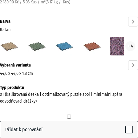
2 180,90 Kč / 5,03 Kus / m²
(
3,17
kg
/ Kus)
Barva
Ratan
Ratan
Anglický
Atlantik
Etna
Leva
+ 4
(active)
trávník
Více
Vybraná varianta
informací
o
44,6 x 44,6 x 1,8 cm
barvách?
Rozměry
Typ produktu
pro
Zobrazit
XT (kalibrovaná deska | optimalizovaný puzzle spoj | minimální spára |
dopravu
paletu
odvodňovací drážky)
485
barev
x
(active)
Ratan
485
x
Přidat k porovnání
18