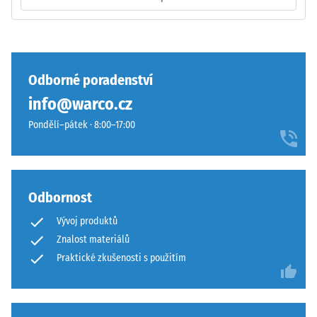
inkluzí.
U
produktů
Zaoblené
WARCO
vlnité
se
zuby
Odborné poradenství
tato
podobně
info@warco.cz
hodnota
jako
obvykle
4035
Pondělí–pátek · 8:00–17:00
pohybuje
bez
mezi
zaoblení
600
hran
a
—
Odbornost
1250
vhodné
Vývoj produktů
kg/m³.
především
Pro
Znalost materiálů
jako
názorné
vrchní
Praktické zkušenosti s použitím
znázornění
vrstva
zdánlivé
v
hustoty
sendvičovém