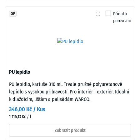
v
stupnice 4 =
hmotě
střední
Přidat k
OP
a
akceptační
porovnání
spojeného
úhel cca 16°,
polyuretanovým
skupina R10
pojivem
Tepelná
stabilizovaným
izolace
proti
–
UV
Hodnota
záření.
stupnice
PU lepidlo
Povrch
2 =
PU lepidlo, kartuše 310 ml. Trvale pružné polyuretanové
nášlapné
Tepelná
lepidlo s vysokou přilnavostí. Pro interiér i exteriér. Ideální
vodivost
vrstvy
cca 0,12
k dlaždicím, lištám a palisádám WARCO.
má
W/(m·K)
otevřeně
346,00 Kč / Kus
porézní
Mrazuvzdorný
1 116,13 Kč / l
strukturu.
Zjevná
Nosnou
Zobrazit produkt
hustota
vrstvu