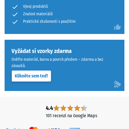
proti
Vývoj produktů
abrazivnímu
Znalost materiálů
Povrch
opotřebení
má
Praktické zkušenosti s použitím
– Hodnota
stupnice 4 =
dvouvrstvou
"vynikající"
konstrukci
(BS 7188)
z
ELT
Vyžádat si vzorky zdarma
Propustnost
granulátu
vody (EN
Ověřte materiál, barvu a povrch předem – zdarma a bez
spojeného
12616) –
závazků.
polyuretanovým
Hodnocení
Klikněte sem teď!
5 =
pojivem.
Infiltrace
ELT
cca 1000
znamená
mm/h (1000
„End
l/h/m²)
of
4.4
Life
Protiskluznost
101 recenzí na Google Maps
Tyres"
(EN 16165) –
Hodnota
a