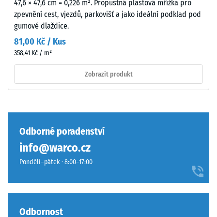
47,6 × 47,6 cm = 0,226 m². Propustná plastová mřížka pro
Tlumení
k
zpevnění cest, vjezdů, parkovišť a jako ideální podklad pod
nárazů,
mírnému
gumové dlaždice.
vibrací a
ztmavnutí,
kročejového
81,00 Kč / Kus
které
hluku –
358,41 Kč / m²
je
Hodnota
u
stupnice 4 =
Zobrazit produkt
tohoto
silné
tlumení
tmavého
tónu
Třída
méně
protiskluznosti
výrazné.
DS (EN 14041) -
Odborné poradenství
Hodnota
info@warco.cz
stupnice 3 =
Materiál
Součinitel
Pondělí–pátek · 8:00–17:00
–
tření cca 0,45
Složení
Odolnost
a
proti oděru
struktura
Odbornost
– Odolnost