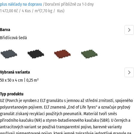
plus náklady na dopravu
/
Doručení přibližně za
1-3 dny
1 472,00 Kč / 4 Kus / m²
(
7,70
kg
/ Kus)
Barva
Břidlicová šedá
Břidlicová
Antracit
Cihlově
Travní
šedá
červená
zelená
(active)
Více
Vybraná varianta
informací
o
50 x 50 x 4 cm | 0,25 m²
barvách?
Rozměry
Typ produktu
pro
Zobrazit
UZ (Povrch je vyroben z ELT granulátu s jemnou až střední zrnitostí, spojeného
dopravu
paletu
polyuretanovým pojivem. ELT znamená „End of Life Tyres" a označuje pryžový
540
barev
granulát získaný recyklací použitých pneumatik. Materiál tvoří směs
x
přírodního kaučuku (NR) a styren-butadienového kaučuku (SBR). U černých a
Břidlicová
540
antracitových variant se používá transparentní pojivo, barevné varianty
(active)
šedá
x
využívají pigmentované pojivo, které jemně zvýrazňuje jednotlivé granule na