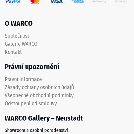
stupnice 4 =
označuje
střední
pryžový
akceptační
granulát
O WARCO
úhel cca 16°,
získaný
skupina R10
recyklací
Společnost
použitých
Tepelná
Galerie WARCO
izolace
pneumatik.
Kontakt
–
Nášlapná
Hodnota
vrstva
Právní upozornění
stupnice
z
4 =
jemného
Právní informace
Tepelná
ELT
vodivost
Zásady ochrany osobních údajů
granulátu
cca 0,09
Všeobecné obchodní podmínky
vytváří
W/(m·K)
Odstoupení od smlouvy
protiskluzový
Mrazuvzdorný
povrch
WARCO Gallery – Neustadt
s
Pevnost
dobrou
v
Showroom a osobní poradenství
odolností