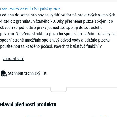
x 4
EAN:
4251469366350
| Číslo položky:
6635
cm
Podlaha do kotce pro psy se vyrábí ve formě praktických gumových
|
dlaždic z granulátu vázaného PU. Díky přesnému puzzle spojení po
0,25
obvodu se jednotlivé prvky jednoduše spojují do souvislého
m²
povrchu. Otevřená struktura povrchu spolu s drenážními kanálky na
spodní straně umožňuje spolehlivý odvod vody a udržuje plochu
použitelnou za každého počasí. Povrch tak zůstává funkční v
50
průběhu celého roku bez ohledu na srážky nebo kolísání teplot.
x
zobrazit více
Stabilní spojení dlaždic
50
Puzzle spojení zajišťuje pevné propojení jednotlivých dlaždic bez
x 3
- 83,00 Kč
nutnosti lepení nebo šroubování. Po položení vzniká kompaktní
cm
Stáhnout technický list
plocha, která drží tvar i při každodenním pohybu psů. Dlaždice lze
|
skládat v pravidelném rastru nebo s posunem. Konstrukce spoje
0,25
omezuje možnost nadzvednutí jednotlivých dílů a přispívá k celkové
m²
stabilitě povrchu při běžném provozu v kotci.
Snadná pokládka
Hlavní přednosti produktu
Povrch kotce lze pokládat na beton, asfalt nebo zámkovou dlažbu.
Vhodná je také instalace na nezpevněnou podkladní vrstvu se