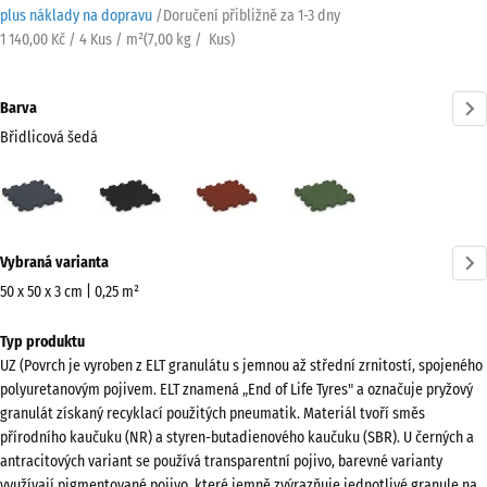
plus náklady na dopravu
/
Doručení přibližně za
1-3 dny
1 140,00 Kč / 4 Kus / m²
(
7,00
kg
/ Kus)
Barva
Břidlicová šedá
Břidlicová
Antracit
Cihlově
Travní
šedá
červená
zelená
(active)
Více
Vybraná varianta
informací
o
50 x 50 x 3 cm | 0,25 m²
barvách?
Rozměry
Typ produktu
pro
Zobrazit
UZ (Povrch je vyroben z ELT granulátu s jemnou až střední zrnitostí, spojeného
dopravu
paletu
polyuretanovým pojivem. ELT znamená „End of Life Tyres" a označuje pryžový
540
barev
granulát získaný recyklací použitých pneumatik. Materiál tvoří směs
x
přírodního kaučuku (NR) a styren-butadienového kaučuku (SBR). U černých a
Břidlicová
540
antracitových variant se používá transparentní pojivo, barevné varianty
(active)
šedá
x
využívají pigmentované pojivo, které jemně zvýrazňuje jednotlivé granule na