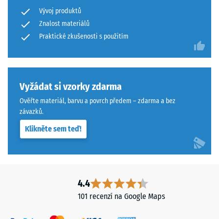
proti
Vývoj produktů
abrazivnímu
Znalost materiálů
Povrch
opotřebení
má
Praktické zkušenosti s použitím
– Hodnota
stupnice 4 =
dvouvrstvou
"vynikající"
konstrukci
(BS 7188)
z
ELT
Vyžádat si vzorky zdarma
Propustnost
granulátu
vody (EN
Ověřte materiál, barvu a povrch předem – zdarma a bez
spojeného
12616) –
závazků.
polyuretanovým
Hodnocení
Klikněte sem teď!
5 =
pojivem.
Infiltrace
ELT
cca 1000
znamená
mm/h (1000
„End
l/h/m²)
of
4.4
Life
Protiskluznost
101 recenzí na Google Maps
Tyres"
(EN 16165) –
Hodnota
a