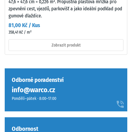
47,6 × 47,6 cm = 0,226 m². Propustná plastová mřížka pro
Tlumení
k
zpevnění cest, vjezdů, parkovišť a jako ideální podklad pod
nárazů,
mírnému
gumové dlaždice.
vibrací a
ztmavnutí,
kročejového
81,00 Kč / Kus
které
hluku –
358,41 Kč / m²
je
Hodnota
u
stupnice 3 =
Zobrazit produkt
tohoto
výrazné
tlumení
tmavého
tónu
Třída
méně
protiskluznosti
výrazné.
DS (EN 14041) -
Odborné poradenství
Hodnota
info@warco.cz
stupnice 3 =
Materiál
Součinitel
Pondělí–pátek · 8:00–17:00
–
tření cca 0,45
Složení
Odolnost
a
proti oděru
struktura
Odbornost
– Odolnost