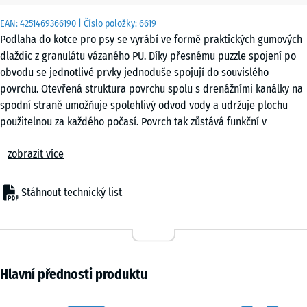
x 3
EAN:
4251469366190
| Číslo položky:
6619
cm
Podlaha do kotce pro psy se vyrábí ve formě praktických gumových
|
dlaždic z granulátu vázaného PU. Díky přesnému puzzle spojení po
0,25
obvodu se jednotlivé prvky jednoduše spojují do souvislého
m²
povrchu. Otevřená struktura povrchu spolu s drenážními kanálky na
spodní straně umožňuje spolehlivý odvod vody a udržuje plochu
použitelnou za každého počasí. Povrch tak zůstává funkční v
50
průběhu celého roku bez ohledu na srážky nebo kolísání teplot.
x
zobrazit více
Stabilní spojení dlaždic
50
Puzzle spojení zajišťuje pevné propojení jednotlivých dlaždic bez
x 4
+ 83,00 Kč
nutnosti lepení nebo šroubování. Po položení vzniká kompaktní
cm
Stáhnout technický list
plocha, která drží tvar i při každodenním pohybu psů. Dlaždice lze
|
skládat v pravidelném rastru nebo s posunem. Konstrukce spoje
0,25
omezuje možnost nadzvednutí jednotlivých dílů a přispívá k celkové
m²
stabilitě povrchu při běžném provozu v kotci.
Snadná pokládka
Hlavní přednosti produktu
Povrch kotce lze pokládat na beton, asfalt nebo zámkovou dlažbu.
Vhodná je také instalace na nezpevněnou podkladní vrstvu se