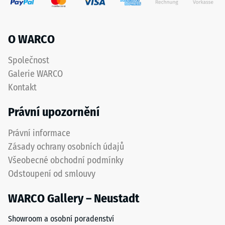
stupnice 4 =
označuje
střední
pryžový
akceptační
granulát
O WARCO
úhel cca 16°,
získaný
skupina R10
recyklací
Společnost
použitých
Tepelná
Galerie WARCO
izolace
pneumatik.
Kontakt
–
Nášlapná
Hodnota
vrstva
Právní upozornění
stupnice
z
3 =
jemného
Právní informace
Tepelná
ELT
vodivost
Zásady ochrany osobních údajů
granulátu
cca 0,11
Všeobecné obchodní podmínky
vytváří
W/(m·K)
Odstoupení od smlouvy
protiskluzový
Mrazuvzdorný
povrch
WARCO Gallery – Neustadt
s
Pevnost
dobrou
v
Showroom a osobní poradenství
odolností