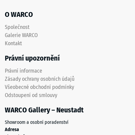
protiskluzový
akceptační
povrch
O WARCO
úhel cca 16°,
s
skupina R10
dobrou
Společnost
odolností
Tepelná
Galerie WARCO
izolace
proti
Kontakt
–
opotřebení.
Hodnota
Spodní
Právní upozornění
stupnice
vrstva
3 =
z
Právní informace
Tepelná
hrubšího
vodivost
Zásady ochrany osobních údajů
granulátu
cca 0,11
Všeobecné obchodní podmínky
podporuje
W/(m·K)
Odstoupení od smlouvy
pružnost,
Mrazuvzdorný
tlumení
WARCO Gallery – Neustadt
nárazů
Pevnost
a
v
Showroom a osobní poradenství
dobrou
tlaku
Adresa
propustnost