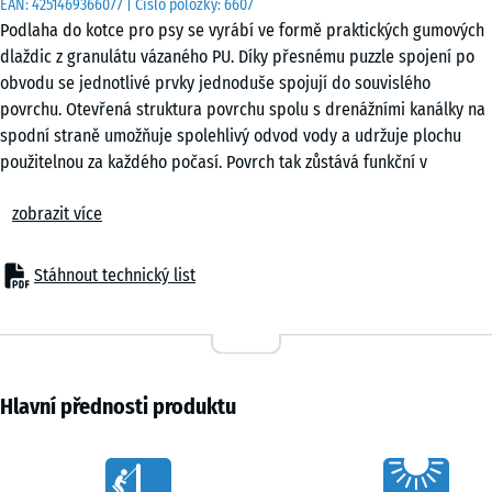
EAN:
4251469366077
| Číslo položky:
6607
cm
Podlaha do kotce pro psy se vyrábí ve formě praktických gumových
|
dlaždic z granulátu vázaného PU. Díky přesnému puzzle spojení po
0,25
obvodu se jednotlivé prvky jednoduše spojují do souvislého
m²
povrchu. Otevřená struktura povrchu spolu s drenážními kanálky na
spodní straně umožňuje spolehlivý odvod vody a udržuje plochu
použitelnou za každého počasí. Povrch tak zůstává funkční v
50
průběhu celého roku bez ohledu na srážky nebo kolísání teplot.
x
zobrazit více
Stabilní spojení dlaždic
50
Puzzle spojení zajišťuje pevné propojení jednotlivých dlaždic bez
x 4
+ 83,00 Kč
nutnosti lepení nebo šroubování. Po položení vzniká kompaktní
cm
Stáhnout technický list
plocha, která drží tvar i při každodenním pohybu psů. Dlaždice lze
|
skládat v pravidelném rastru nebo s posunem. Konstrukce spoje
0,25
omezuje možnost nadzvednutí jednotlivých dílů a přispívá k celkové
m²
stabilitě povrchu při běžném provozu v kotci.
Snadná pokládka
Hlavní přednosti produktu
Povrch kotce lze pokládat na beton, asfalt nebo zámkovou dlažbu.
Vhodná je také instalace na nezpevněnou podkladní vrstvu se
Characteristics
štěrkovým ložem. V praxi se často využívají plastové stabilizační