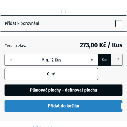
mm
Břidlicová
+ 12,00 Kč
šedá
Vybraný
rozměr s
Přidat k porovnání
modrým
Cihlově
+ 12,00 Kč
ohraničením
červená
se používá
273,00 Kč / Kus
Cena a zľava
pro výpočet
potřeby
-
+
Travní
Kus
m²
(pokud není
+ 24,00 Kč
zelená
v údajích o
0
m²
produktu
uvedeno
Plánovač plochy – definovat plochu
jinak).
50
Přidat do košíku
x
50
x 3