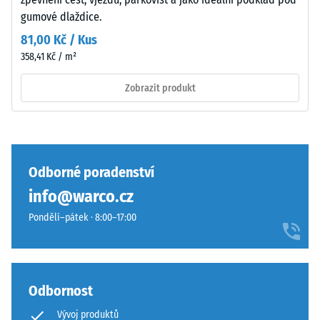
–
nárazů,
gumové dlaždice.
vibrací a
Složení
kročejového
a
81,00 Kč / Kus
hluku –
struktura
358,41 Kč / m²
Hodnota
stupnice 3 =
Zobrazit produkt
výrazné
Povrch
tlumení
má
Třída
dvouvrstvou
protiskluznosti
konstrukci
DS (EN 14041) -
Odborné poradenství
z
Hodnota
info@warco.cz
ELT
stupnice 3 =
granulátu
Součinitel
Pondělí–pátek · 8:00–17:00
spojeného
tření cca 0,45
polyuretanovým
Odolnost
pojivem.
proti oděru
ELT
Odbornost
– Odolnost
znamená
proti
Vývoj produktů
„End