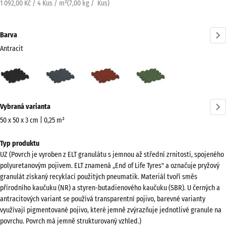
1 092,00 Kč / 4 Kus / m²
(
7,00
kg
/ Kus)
Barva
Antracit
Antracit
Břidlicová
Cihlově
Travní
(active)
šedá
červená
zelená
Více
Vybraná varianta
informací
o
50 x 50 x 3 cm | 0,25 m²
barvách?
Rozměry
Typ produktu
pro
Zobrazit
UZ (Povrch je vyroben z ELT granulátu s jemnou až střední zrnitostí, spojeného
dopravu
paletu
polyuretanovým pojivem. ELT znamená „End of Life Tyres" a označuje pryžový
540
barev
granulát získaný recyklací použitých pneumatik. Materiál tvoří směs
x
přírodního kaučuku (NR) a styren-butadienového kaučuku (SBR). U černých a
(active)
Antracit
540
antracitových variant se používá transparentní pojivo, barevné varianty
x
využívají pigmentované pojivo, které jemně zvýrazňuje jednotlivé granule na
povrchu. Povrch má jemně strukturovaný vzhled.)
30