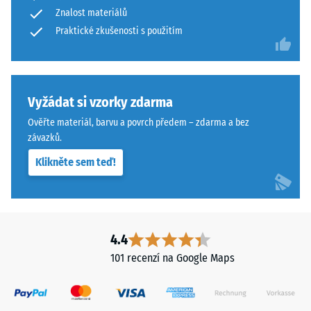
abrazivnímu
Znalost materiálů
of
opotřebení
Life
Praktické zkušenosti s použitím
– Hodnota
stupnice 4 =
Tyres"
"vynikající"
a
(BS 7188)
označuje
pryžový
Vyžádat si vzorky zdarma
Propustnost
granulát
vody (EN
Ověřte materiál, barvu a povrch předem – zdarma a bez
získaný
12616) –
závazků.
recyklací
Hodnocení
Klikněte sem teď!
5 =
použitých
Infiltrace
pneumatik.
cca 1000
Nášlapná
mm/h (1000
vrstva
l/h/m²)
z
4.4
jemného
Protiskluznost
101 recenzí na Google Maps
ELT
(EN 16165) –
Hodnota
granulátu
stupnice 4 =
vytváří
střední