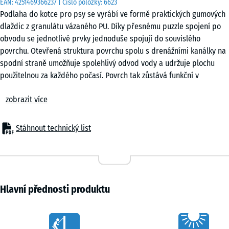
EAN:
4251469366237
| Číslo položky:
6623
cm
Podlaha do kotce pro psy se vyrábí ve formě praktických gumových
|
dlaždic z granulátu vázaného PU. Díky přesnému puzzle spojení po
0,25
obvodu se jednotlivé prvky jednoduše spojují do souvislého
m²
povrchu. Otevřená struktura povrchu spolu s drenážními kanálky na
spodní straně umožňuje spolehlivý odvod vody a udržuje plochu
použitelnou za každého počasí. Povrch tak zůstává funkční v
50
průběhu celého roku bez ohledu na srážky nebo kolísání teplot.
x
zobrazit více
Stabilní spojení dlaždic
50
Puzzle spojení zajišťuje pevné propojení jednotlivých dlaždic bez
x 3
- 83,00 Kč
nutnosti lepení nebo šroubování. Po položení vzniká kompaktní
cm
Stáhnout technický list
plocha, která drží tvar i při každodenním pohybu psů. Dlaždice lze
|
skládat v pravidelném rastru nebo s posunem. Konstrukce spoje
0,25
omezuje možnost nadzvednutí jednotlivých dílů a přispívá k celkové
m²
stabilitě povrchu při běžném provozu v kotci.
Snadná pokládka
Hlavní přednosti produktu
Povrch kotce lze pokládat na beton, asfalt nebo zámkovou dlažbu.
Vhodná je také instalace na nezpevněnou podkladní vrstvu se
Characteristics
štěrkovým ložem. V praxi se často využívají plastové stabilizační