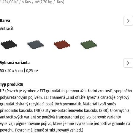
1 424,00 Kč / 4 Kus / m²
(
7,70
kg
/ Kus)
Barva
Antracit
Antracit
Břidlicová
Cihlově
Travní
(active)
šedá
červená
zelená
Více
Vybraná varianta
informací
o
50 x 50 x 4 cm | 0,25 m²
barvách?
Rozměry
Typ produktu
pro
Zobrazit
UZ (Povrch je vyroben z ELT granulátu s jemnou až střední zrnitostí, spojeného
dopravu
paletu
polyuretanovým pojivem. ELT znamená „End of Life Tyres" a označuje pryžový
540
barev
granulát získaný recyklací použitých pneumatik. Materiál tvoří směs
x
přírodního kaučuku (NR) a styren-butadienového kaučuku (SBR). U černých a
(active)
Antracit
540
antracitových variant se používá transparentní pojivo, barevné varianty
x
využívají pigmentované pojivo, které jemně zvýrazňuje jednotlivé granule na
povrchu. Povrch má jemně strukturovaný vzhled.)
40