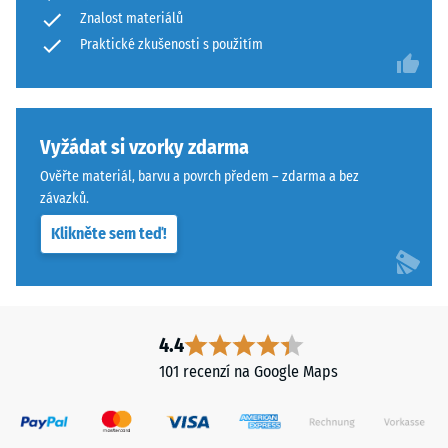
abrazivnímu
Znalost materiálů
of
opotřebení
Life
Praktické zkušenosti s použitím
– Hodnota
stupnice 4 =
Tyres"
"vynikající"
a
(BS 7188)
označuje
pryžový
Vyžádat si vzorky zdarma
Propustnost
granulát
vody (EN
Ověřte materiál, barvu a povrch předem – zdarma a bez
získaný
12616) –
závazků.
recyklací
Hodnocení
Klikněte sem teď!
5 =
použitých
Infiltrace
pneumatik.
cca 1000
Nášlapná
mm/h (1000
vrstva
l/h/m²)
z
4.4
jemného
Protiskluznost
101 recenzí na Google Maps
ELT
(EN 16165) –
Hodnota
granulátu
stupnice 4 =
vytváří
střední