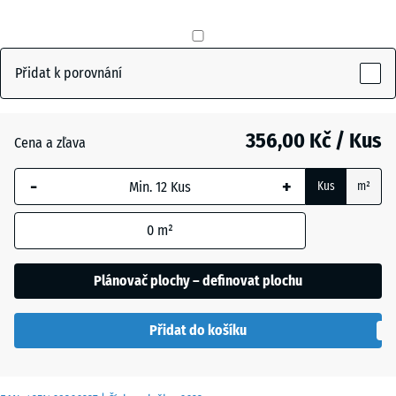
mm
Břidlicová
+ 12,00 Kč
šedá
Vybraný
rozměr s
Přidat k porovnání
modrým
Cihlově
+ 12,00 Kč
ohraničením
červená
se používá
356,00 Kč / Kus
Cena a zľava
pro výpočet
potřeby
-
+
Travní
Kus
m²
(pokud není
+ 24,00 Kč
zelená
v údajích o
0
m²
produktu
uvedeno
Plánovač plochy – definovat plochu
jinak).
50
Přidat do košíku
x
50
x 4