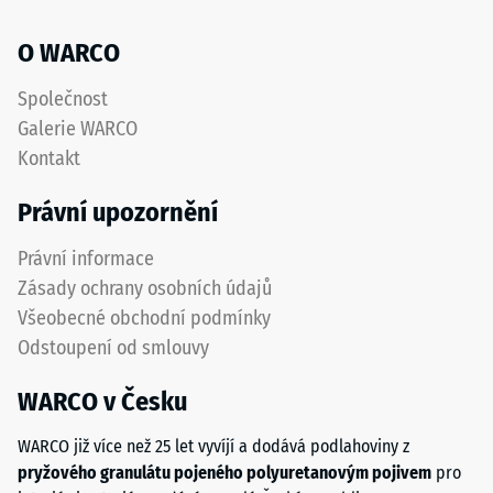
protiskluzový
akceptační
povrch
O WARCO
úhel cca 16°,
s
skupina R10
dobrou
Společnost
odolností
Tepelná
Galerie WARCO
izolace
proti
Kontakt
–
opotřebení.
Hodnota
Spodní
Právní upozornění
stupnice
vrstva
4 =
z
Právní informace
Tepelná
hrubšího
vodivost
Zásady ochrany osobních údajů
granulátu
cca 0,09
Všeobecné obchodní podmínky
podporuje
W/(m·K)
Odstoupení od smlouvy
pružnost,
Mrazuvzdorný
tlumení
WARCO v Česku
nárazů
Pevnost
a
v
WARCO již více než 25 let vyvíjí a dodává podlahoviny z
dobrou
tlaku
pryžového granulátu pojeného polyuretanovým pojivem
pro
propustnost