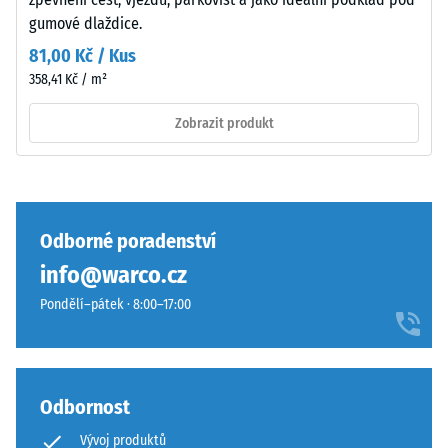
–
nárazů,
gumové dlaždice.
vibrací a
Složení
kročejového
a
81,00 Kč / Kus
hluku –
struktura
358,41 Kč / m²
Hodnota
stupnice 4 =
Zobrazit produkt
silné
Povrch
tlumení
má
Třída
dvouvrstvou
protiskluznosti
konstrukci
DS (EN 14041) -
Odborné poradenství
z
Hodnota
info@warco.cz
ELT
stupnice 3 =
granulátu
Součinitel
Pondělí–pátek · 8:00–17:00
spojeného
tření cca 0,45
polyuretanovým
Odolnost
pojivem.
proti oděru
ELT
Odbornost
– Odolnost
znamená
proti
Vývoj produktů
„End