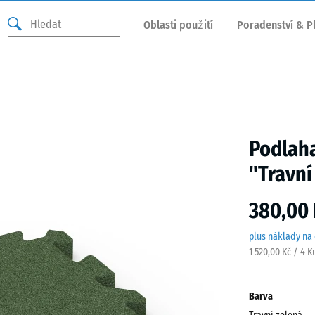
Oblasti použití
Poradenství & P
Podlaha
"Travní
380,00 
plus náklady na
1 520,00 Kč / 4 K
Barva