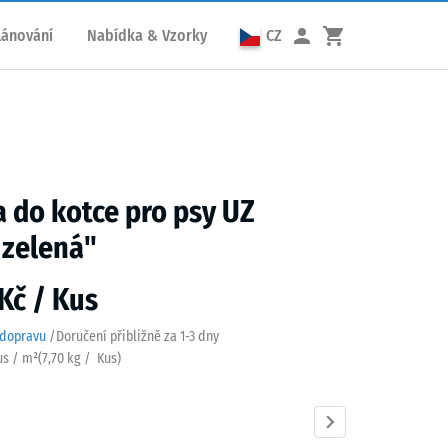
lánování
Nabídka & Vzorky
CZ
 do kotce pro psy UZ
 zelená"
Kč / Kus
 dopravu
/
Doručení přibližně za
1-3 dny
us / m²
(
7,70
kg
/ Kus)