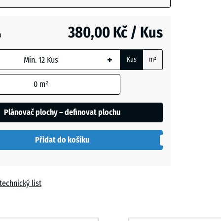
vá
- 12,00 Kč
m
380,00 Kč / Kus
a
t
+
Kus
m²
í
- 12,00 Kč
0
m²
Plánovač plochy – definovat plochu
Přidat do košíku
technický list