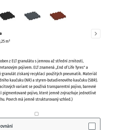
í
Antracit
Břidlicová
Cihlově
á
šedá
červená
ve)
a
0,25 m²
roben z ELT granulátu s jemnou až střední zrnitostí,
retanovým pojivem. ELT znamená „End of Life Tyres" a
 granulát získaný recyklací použitých pneumatik. Materiál
odního kaučuku (NR) a styren-butadienového kaučuku (SBR).
acitových variant se používá transparentní pojivo, barevné
ctive)
jí pigmentované pojivo, které jemně zvýrazňuje jednotlivé
chu. Povrch má jemně strukturovaný vzhled.)
- 24,00 Kč
rovnání