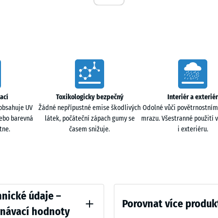
íky modulárnímu provedení lze plochu přizpůsobit
50
x
50
jí skrz povrch a odvádějí se do podkladu nebo pod
x 3
- 83
údržbu kotce. Povrch zůstává čistý i při dešti a
cm
á k lepším hygienickým podmínkám v prostoru pro
|
ací
Toxikologicky bezpečný
Interiér a exteriér
0,25
obsahuje UV
Žádné nepřípustné emise škodlivých
Odolné vůči povětrnostním
m²
nebo barevná
látek, počáteční zápach gumy se
mrazu. Všestranné použití v
tne.
časem snižuje.
i exteriéru.
psa od chladného nebo vlhkého podkladu. Struktura
ohybu i odpočinku. I při nízkých teplotách si povrch
ací plocha tak zůstává pro psa příjemná i při
ative
nické údaje –
Porovnat více produk
vnávací hodnoty