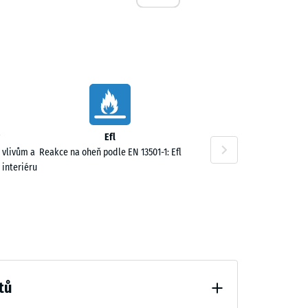
,00 Kč
Efl
 vlivům a
Reakce na oheň podle EN 13501-1: Efl
 interiéru
tů