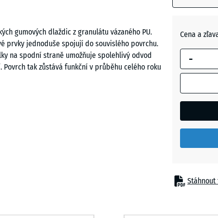
modrým
Břidlico
ohraničení
šedá
se používá
kých gumových dlaždic z granulátu vázaného PU.
Cena a zľav
pro výpoče
é prvky jednoduše spojují do souvislého povrchu.
potřeby
lky na spodní straně umožňuje spolehlivý odvod
Cihlově
-
(pokud nen
. Povrch tak zůstává funkční v průběhu celého roku
červená
v údajích o
produktu
uvedeno
jinak).
h dlaždic bez nutnosti lepení nebo šroubování. Po
50
při každodenním pohybu psů. Dlaždice lze skládat v
x
e omezuje možnost nadzvednutí jednotlivých dílů a
50
zu v kotci.
x 4
cm
Stáhnout 
|
0,25
kovou dlažbu. Vhodná je také instalace na
m²
raxi se často využívají plastové stabilizační rošty,