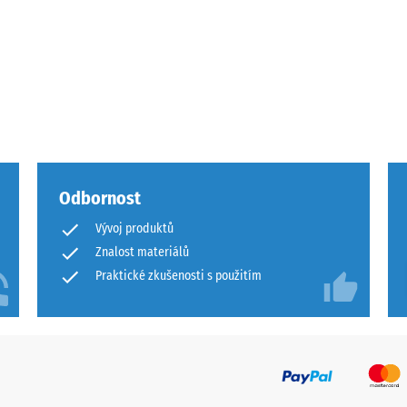
ota
Odbornost
ového
Vývoj produktů
Znalost materiálů
Praktické zkušenosti s použitím
ách
čení