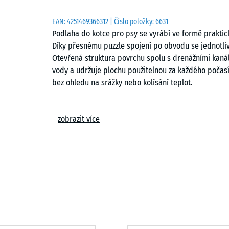
EAN:
4251469366312
| Číslo položky:
6631
Podlaha do kotce pro psy se vyrábí ve formě praktic
Díky přesnému puzzle spojení po obvodu se jednotliv
Otevřená struktura povrchu spolu s drenážními kaná
vody a udržuje plochu použitelnou za každého počasí
bez ohledu na srážky nebo kolísání teplot.
Stabilní spojení dlaždic
zobrazit více
Puzzle spojení zajišťuje pevné propojení jednotlivýc
položení vzniká kompaktní plocha, která drží tvar i 
pravidelném rastru nebo s posunem. Konstrukce spoj
přispívá k celkové stabilitě povrchu při běžném provo
Snadná pokládka
Povrch kotce lze pokládat na beton, asfalt nebo zám
nezpevněnou podkladní vrstvu se štěrkovým ložem. V p