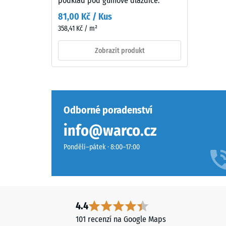
podklad pod gumové dlaždice.
má
Hodn
81,00 Kč / Kus
sytý
škály
358,41 Kč / m²
středně
2
zelený
Zobrazit produkt
vzhled.
=
Barevná
cca
vrstva
0,75
se
může
mm
Odborné poradenství
používáním
zbytk
info@warco.cz
opotřebovat
vtisku
a
Pondělí–pátek · 8:00–17:00
odstín
po
pak
24
postupně
hodin
ztmavne.
odleh
4.4
(BS
101 recenzí na Google Maps
Materiál