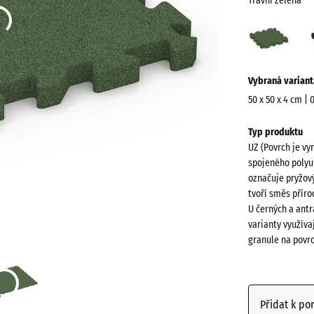
Travní zelená
Travn
zelen
(acti
Více
Vybraná variant
informací
o
50 x 50 x 4 cm | 
barvách?
Rozměry
Typ produktu
pro
Zobrazit
UZ (Povrch je vy
dopravu
paletu
spojeného polyu
540
barev
označuje pryžový
x
tvoří směs přír
Travní
540
U černých a antr
(a
zelená
x
varianty využíva
granule na povr
40
mm
Antracit
Vybraný
rozměr s
Přidat k po