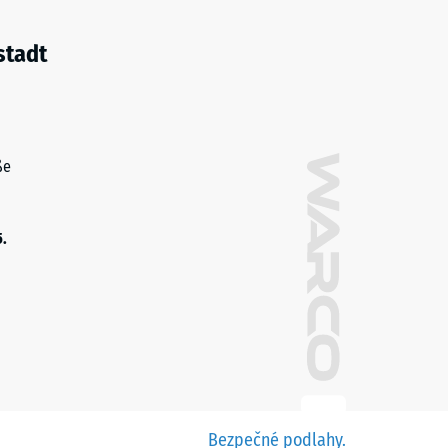
stadt
ße
5.
Bezpečné podlahy.