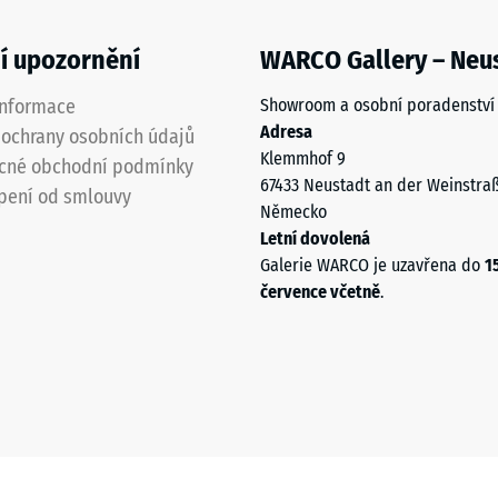
í upozornění
WARCO Gallery – Neu
informace
Showroom a osobní poradenství
Adresa
ochrany osobních údajů
Klemmhof 9
cné obchodní podmínky
67433 Neustadt an der Weinstra
pení od smlouvy
Německo
Letní dovolená
Galerie WARCO je uzavřena do
1
července včetně
.
u
u