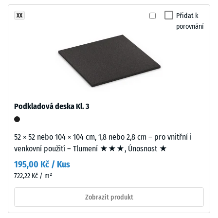
žádný
Barevnost
Tlumení
produkt
nárazů,
působí
Přidat k
XX
pro
vibrací a
porovnání
svěže
porovnání.
kročejového
a
hluku –
výrazně.
Hodnota
stupnice 2 =
příjemné
Materiál
tlumení
–
Složení
Podkladová deska Kl. 3
Třída
a
protiskluznosti
struktura
DS (EN 14041) -
52 × 52 nebo 104 × 104 cm, 1,8 nebo 2,8 cm – pro vnitřní i
Hodnota
venkovní použití – Tlumení ★★★, Únosnost ★
stupnice 5 =
Výrobek
Součinitel
195,00 Kč / Kus
má
tření cca 0,6
722,22 Kč / m²
dvouvrstvou
konstrukci.
Odolnost
Zobrazit produkt
proti oděru
Nášlapná
– Odolnost
vrstva