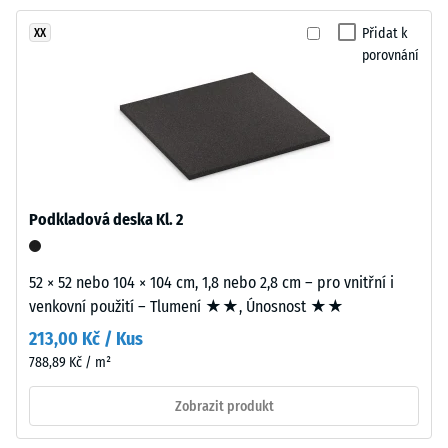
proti
tloušťky
abrazivnímu
Přidat k
XX
přibližně
opotřebení
porovnání
3,3
– Hodnota
mm
stupnice 2 =
je
"dobrá" (BS
vyrobena
7188)
z
Propustnost
nového
vody (EN
EPDM
Podkladová deska Kl. 2
12616) –
granulátu
Hodnocení
(etylen-
4 =
propylen-
52 × 52 nebo 104 × 104 cm, 1,8 nebo 2,8 cm – pro vnitřní i
Infiltrace
dien
venkovní použití – Tlumení ★★, Únosnost ★★
cca 600
monomer),
mm/h (600
213,00 Kč / Kus
průbarveného
l/h/m²)
788,89 Kč / m²
v
Protiskluznost
hmotě
Zobrazit produkt
(EN 16165) –
a
Hodnota
spojeného