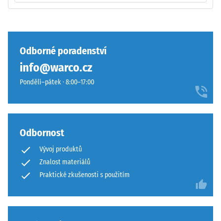
U
zaoblení
produktů
hran
WARCO
—
se
vhodné
Odborné poradenství
tato
především
info@warco.cz
hodnota
jako
obvykle
vrchní
Pondělí–pátek · 8:00–17:00
pohybuje
vrstva
mezi
v
600
sendvičovém
a
systému.
Odbornost
1250
Pravoúhlé
Vývoj produktů
kg/m³.
hrany
Pro
Znalost materiálů
zajišťují
názorné
vlasovou
Praktické zkušenosti s použitím
znázornění
spáru
zdánlivé
s
hustoty
přísnějšími