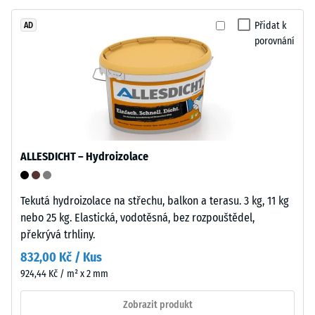
má
Zdánlivá
standardní
Přidat k
AD
hustota
porovnání
objemovou
materiálu
hustotu.
popisuje
poměr
Instalace
mezi
–
jeho
Zpracování
hmotností
–
ALLESDICHT – Hydroizolace
a
Montáž
celkovým
objemem,
Tekutá hydroizolace na střechu, balkon a terasu. 3 kg, 11 kg
včetně
Zaoblené
nebo 25 kg. Elastická, vodotěsná, bez rozpouštědel,
všech
vlnité
překrývá trhliny.
pórů,
zuby
832,00 Kč / Kus
dutin
podobně
924,44 Kč / m² x 2 mm
a
jako
vzduchových
4035
Zobrazit produkt
inkluzí.
bez