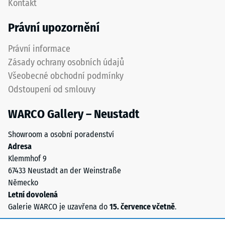
Kontakt
hodnota
vyznačena
stupnice
a
Právní upozornění
2
přesně
představuje
dodržena
Právní informace
zdánlivou
při
Zásady ochrany osobních údajů
hustotu
pokládce
Všeobecné obchodní podmínky
mezi
pro
Odstoupení od smlouvy
780
zajištění
a
správné
WARCO Gallery – Neustadt
840
funkce
kg/m³.
systému.
Showroom a osobní poradenství
Fyzikální
Adresa
hustota,
Struktura
Klemmhof 9
také
spodní
67433 Neustadt an der Weinstraße
nazývaná
strany
Německo
hmotnostní
Letní dovolená
hustota,
Galerie WARCO je uzavřena do
15. července včetně
.
Spodní
naopak
strana
udává