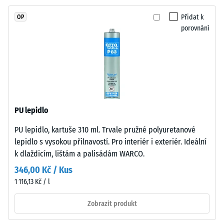
stupnice 4 =
polyuretanovým
střední
Přidat k
OP
pojivem
akceptační
porovnání
stabilizovaným
úhel cca 16°,
proti
skupina R10
UV
Tepelná
záření.
izolace
Povrch
–
nášlapné
Hodnota
vrstvy
stupnice
PU lepidlo
má
2 =
PU lepidlo, kartuše 310 ml. Trvale pružné polyuretanové
otevřeně
Tepelná
lepidlo s vysokou přilnavostí. Pro interiér i exteriér. Ideální
vodivost
porézní
cca 0,12
k dlaždicím, lištám a palisádám WARCO.
strukturu.
W/(m·K)
Nosnou
346,00 Kč / Kus
vrstvu
Mrazuvzdorný
1 116,13 Kč / l
tvoří
Zjevná
černý
Zobrazit produkt
hustota
gumový