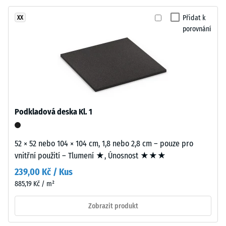
granulát
-
z
Přidat k
XX
hodnota
recyklovaných
porovnání
stupnice
pneumatik
(ELT)
2
se
=
střední
780
zrnitostí,
spojený
až
polyuretanovým
Podkladová deska Kl. 1
840
pojivem.
kg/m³
ELT
52 × 52 nebo 104 × 104 cm, 1,8 nebo 2,8 cm – pouze pro
znamená
vnitřní použití – Tlumení ★, Únosnost ★★★
„End
239,00 Kč / Kus
of
Life
885,19 Kč / m²
/ 5
Tyres".
Zobrazit produkt
Nosná
vrstva