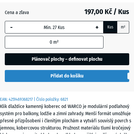
Anglický
197,00 Kč / Kus
trávník
Cena a zľava
-
+
Kus
m²
Etna
0
m²
Levandule
Plánovač plochy – definovat plochu
Přidat do košíku
Ratan
EAN:
4251469368217
| Číslo položky:
6821
Terakota
Klik dlaždice kamenný koberec od WARCO je modulární podlahový
systém pro balkony, lodžie a zimní zahrady. Menší formát umožňuje
přesné přizpůsobení i členitým plochám a vytváří souvislý povrch s
Tmavě
jemnou, kobercovou strukturou. Pružnost materiálu tlumí kročejový
šedá