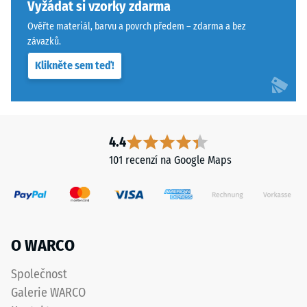
konkrétního
tolerancemi.
Vyžádat si vzorky zdarma
produktu
Desky
Ověřte materiál, barvu a povrch předem – zdarma a bez
používá
lze
závazků.
WARCO
stabilizovat
Klikněte sem teď!
stupnici
svorkami
od
ze
1
spodní
do
strany,
5,
čímž
4.4
přičemž
zůstávají
101 recenzí na Google Maps
každá
spojovací
hodnota
prvky
na
zcela
stupnici
neviditelné.
odpovídá
Orientace
O WARCO
určitému
desek
hustotnímu
musí
Společnost
rozmezí.
být
Galerie WARCO
Například
zřetelně