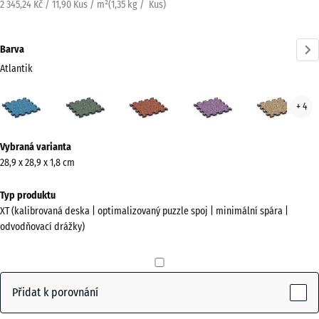
2 345,24 Kč / 11,90 Kus / m²
(
1,35
kg
/ Kus)
Barva
Atlantik
Atlantik
Anglický
Etna
Levandule
Rata
+ 4
(active)
trávník
Více
Vybraná varianta
informací
28,9 x 28,9 x 1,8 cm
o
barvách?
Typ produktu
XT (kalibrovaná deska | optimalizovaný puzzle spoj | minimální spára |
Zobrazit
odvodňovací drážky)
paletu
barev
(active)
Atlantik
Přidat k porovnání