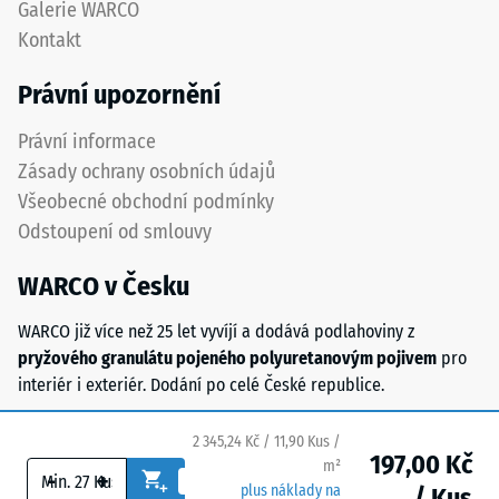
Galerie WARCO
Například
zcela
Kontakt
hodnota
neviditelné.
stupnice
Orientace
Právní upozornění
2
desek
představuje
musí
Právní informace
zdánlivou
být
Zásady ochrany osobních údajů
hustotu
zřetelně
Všeobecné obchodní podmínky
mezi
vyznačena
Odstoupení od smlouvy
780
a
a
přesně
WARCO v Česku
840
dodržena
kg/m³.
při
WARCO již více než 25 let vyvíjí a dodává podlahoviny z
Fyzikální
pokládce
pryžového granulátu pojeného polyuretanovým pojivem
pro
hustota,
pro
interiér i exteriér. Dodání po celé České republice.
také
zajištění
nazývaná
správné
2 345,24 Kč / 11,90 Kus /
hmotnostní
funkce
197,00 Kč
m²
hustota,
systému.
-
+
plus náklady na
/ Kus
naopak