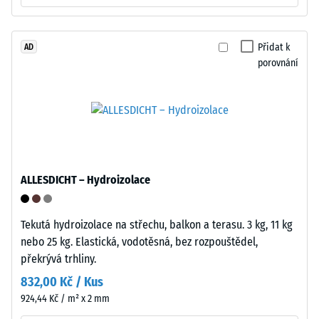
Nosná
vrstva
Zdánlivá
má
Přidat k
AD
hustota
porovnání
standardní
materiálu
objemovou
popisuje
hustotu.
poměr
mezi
Instalace
jeho
–
hmotností
Zpracování
ALLESDICHT – Hydroizolace
a
–
celkovým
Montáž
objemem,
Tekutá hydroizolace na střechu, balkon a terasu. 3 kg, 11 kg
včetně
nebo 25 kg. Elastická, vodotěsná, bez rozpouštědel,
všech
překrývá trhliny.
pórů,
832,00 Kč / Kus
dutin
924,44 Kč / m² x 2 mm
a
vzduchových