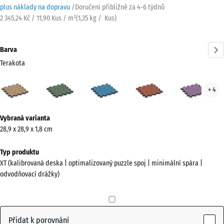
plus náklady na dopravu
/
Doručení přibližně za
4-6 týdnů
2 345,24 Kč / 11,90 Kus / m²
(
1,35
kg
/ Kus)
Barva
Terakota
Terakota
Anglický
Atlantik
Etna
Leva
+ 4
(active)
trávník
Více
Vybraná varianta
informací
28,9 x 28,9 x 1,8 cm
o
barvách?
Typ produktu
XT (kalibrovaná deska | optimalizovaný puzzle spoj | minimální spára |
Zobrazit
odvodňovací drážky)
paletu
barev
(active)
Terakota
Přidat k porovnání