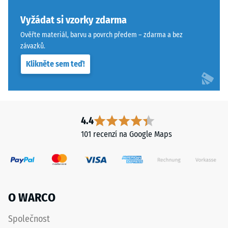
hustoty
Pravoúhlé
konkrétního
hrany
Vyžádat si vzorky zdarma
produktu
zajišťují
Ověřte materiál, barvu a povrch předem – zdarma a bez
používá
vlasovou
závazků.
WARCO
spáru
Klikněte sem teď!
stupnici
s
od
přísnějšími
1
tolerancemi.
do
Desky
5,
lze
4.4
přičemž
stabilizovat
101 recenzí na Google Maps
každá
svorkami
hodnota
ze
na
spodní
stupnici
strany,
odpovídá
čímž
O WARCO
určitému
zůstávají
hustotnímu
spojovací
Společnost
rozmezí.
prvky