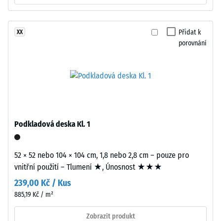
hustota
černý
gumový
-
granulát
Přidat k
XX
hodnota
z
porovnání
stupnice
recyklovaných
pneumatik
2
(ELT)
=
se
780
střední
zrnitostí,
až
spojený
Podkladová deska Kl. 1
840
polyuretanovým
kg/m³
pojivem.
52 × 52 nebo 104 × 104 cm, 1,8 nebo 2,8 cm – pouze pro
ELT
vnitřní použití – Tlumení ★, Únosnost ★★★
znamená
239,00 Kč / Kus
„End
of
885,19 Kč / m²
/ 5
Life
Zobrazit produkt
Tyres".