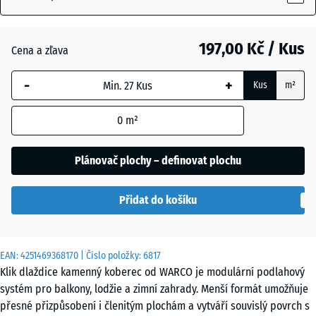
Anglický
197,00 Kč / Kus
trávník
Cena a zľava
-
+
Kus
m²
Atlantik
0
m²
Etna
Plánovač plochy – definovat plochu
Přidat do košíku
Levandule
EAN:
4251469368170
| Číslo položky:
6817
Klik dlaždice kamenný koberec od WARCO je modulární podlahový
Ratan
systém pro balkony, lodžie a zimní zahrady. Menší formát umožňuje
přesné přizpůsobení i členitým plochám a vytváří souvislý povrch s