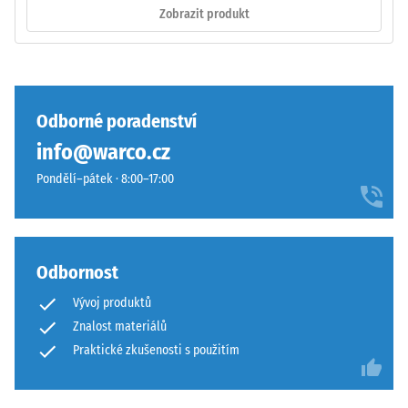
Zobrazit produkt
inkluzí.
Zaoblené
U
vlnité
produktů
zuby
WARCO
podobně
se
jako
Odborné poradenství
tato
4035
info@warco.cz
hodnota
bez
obvykle
zaoblení
Pondělí–pátek · 8:00–17:00
pohybuje
hran
mezi
—
600
vhodné
a
především
Odbornost
1250
jako
Vývoj produktů
kg/m³.
vrchní
Pro
Znalost materiálů
vrstva
názorné
v
Praktické zkušenosti s použitím
znázornění
sendvičovém
zdánlivé
systému.