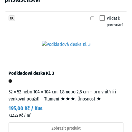
kg/m³
vybrán
přírodní
žádný
hlínu.
Tlumení
produkt
nárazů,
Povrch
Přidat k
XX
pro
vibrací a
porovnání
působí
porovnání.
kročejového
útulně
hluku –
a
Hodnota
přirozeně.
stupnice 2 =
příjemné
tlumení
Materiál
–
Podkladová deska Kl. 3
Třída
Složení
protiskluznosti
a
DS (EN 14041) -
52 × 52 nebo 104 × 104 cm, 1,8 nebo 2,8 cm – pro vnitřní i
struktura
Hodnota
venkovní použití – Tlumení ★★★, Únosnost ★
stupnice 5 =
Součinitel
195,00 Kč / Kus
Výrobek
tření cca 0,6
722,22 Kč / m²
má
dvouvrstvou
Odolnost
Zobrazit produkt
proti oděru
konstrukci.