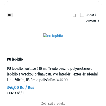
hmotě
Hodnota
a
stupnice 4 =
spojeného
střední
Přidat k
OP
polyuretanovým
akceptační
porovnání
pojivem
úhel cca 16°,
stabilizovaným
skupina R10
proti
Tepelná
UV
izolace
záření.
–
Povrch
Hodnota
nášlapné
stupnice
PU lepidlo
vrstvy
2 =
PU lepidlo, kartuše 310 ml. Trvale pružné polyuretanové
má
Tepelná
lepidlo s vysokou přilnavostí. Pro interiér i exteriér. Ideální
vodivost
otevřeně
cca 0,12
k dlaždicím, lištám a palisádám WARCO.
porézní
W/(m·K)
strukturu.
346,00 Kč / Kus
Nosnou
Mrazuvzdorný
1 116,13 Kč / l
vrstvu
Zjevná
tvoří
Zobrazit produkt