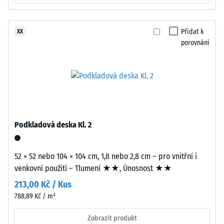
– Odolnost
Nášlapná
proti
vrstva
abrazivnímu
Přidat k
XX
tloušťky
opotřebení
porovnání
přibližně
– Hodnota
3,3
stupnice 2 =
mm
"dobrá" (BS
je
7188)
vyrobena
Propustnost
z
vody (EN
nového
Podkladová deska Kl. 2
12616) –
EPDM
Hodnocení
granulátu
4 =
(etylen-
52 × 52 nebo 104 × 104 cm, 1,8 nebo 2,8 cm – pro vnitřní i
Infiltrace
propylen-
venkovní použití – Tlumení ★★, Únosnost ★★
cca 600
dien
mm/h (600
213,00 Kč / Kus
monomer),
l/h/m²)
788,89 Kč / m²
průbarveného
Protiskluznost
v
Zobrazit produkt
(EN 16165) –